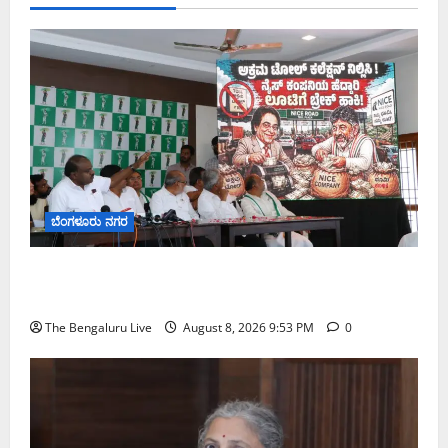
ಬೆಂಗಳೂರು ನಗರ
ನೈಸ್ ರಸ್ತೆಯಲ್ಲಿ ಟೋಲ್ ಕಟ್ಟಬೇಡಿ: ರಾಜ್ಯ ಸರ್ಕಾರಕ್ಕೆ ಎರಡು
ವಾರಗಳ ಗಡುವು ನೀಡಿದ ಎಚ್.ಡಿ. ಕುಮಾರಸ್ವಾಮಿ
The Bengaluru Live
August 8, 2026 9:53 PM
0