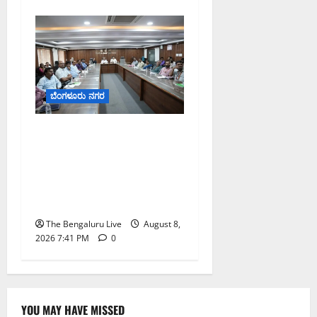
ಬೆಂಗಳೂರು ನಗರ
ನಾಗರಿಕರ ಸಮಸ್ಯೆಗಳಿಗೆ ಒಂದೇ
ಕಡೆ ಪರಿಹಾರ: ‘ನಾಗರಿಕ
ಸಹಾಯ ಕೇಂದ್ರ’ ಸ್ಥಾಪನೆಗೆ
ಬೆಂಗಳೂರು ಪೂರ್ವ ನಗರ
ಪಾಲಿಕೆ ಚಿಂತನೆ
The Bengaluru Live
August 8,
2026 7:41 PM
0
YOU MAY HAVE MISSED