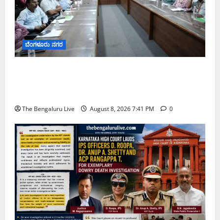
ಬೆಂಗಳೂರು ನಗರ
ನಾಗರಿಕರ ಸಮಸ್ಯೆಗಳಿಗೆ ಒಂದೇ ಕಡೆ ಪರಿಹಾರ: ‘ನಾಗರಿಕ
ಸಹಾಯ ಕೇಂದ್ರ’ ಸ್ಥಾಪನೆಗೆ ಬೆಂಗಳೂರು ಪೂರ್ವ ನಗರ ಪಾಲಿಕೆ
ಚಿಂತನೆ
The Bengaluru Live
August 8, 2026 7:41 PM
0