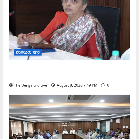
ಬೆಂಗಳೂರು ನಗರ
ಗಣೇಶ ಚತುರ್ಥಿ 2026: ಜಿಬಿಎ ವ್ಯಾಪ್ತಿಯಲ್ಲಿ ಪಿಒಪಿ ಗಣೇಶ
ಮೂರ್ತಿಗಳ ತಯಾರಿಕೆ, ಮಾರಾಟ ಮತ್ತು ವಿಸರ್ಜನೆ ನಿಷೇಧ
The Bengaluru Live
August 8, 2026 7:49 PM
0