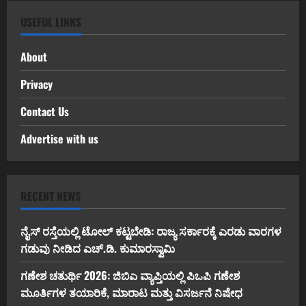
USEFUL LINKS
About
Privacy
Contact Us
Advertise with us
RECENT NEWS
ನೈಸ್ ರಸ್ತೆಯಲ್ಲಿ ಟೋಲ್ ಕಟ್ಟಬೇಡಿ: ರಾಜ್ಯ ಸರ್ಕಾರಕ್ಕೆ ಎರಡು ವಾರಗಳ
ಗಡುವು ನೀಡಿದ ಎಚ್.ಡಿ. ಕುಮಾರಸ್ವಾಮಿ
ಗಣೇಶ ಚತುರ್ಥಿ 2026: ಜಿಬಿಎ ವ್ಯಾಪ್ತಿಯಲ್ಲಿ ಪಿಒಪಿ ಗಣೇಶ
ಮೂರ್ತಿಗಳ ತಯಾರಿಕೆ, ಮಾರಾಟ ಮತ್ತು ವಿಸರ್ಜನೆ ನಿಷೇಧ