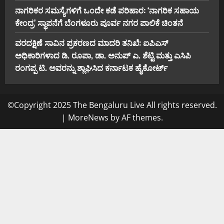
ನಾಗರಿಕರ ಸಮಸ್ಯೆಗಳಿಗೆ ಒಂದೇ ಕಡೆ ಪರಿಹಾರ: ‘ನಾಗರಿಕ ಸಹಾಯ
ಕೇಂದ್ರ’ ಸ್ಥಾಪನೆಗೆ ಬೆಂಗಳೂರು ಪೂರ್ವ ನಗರ ಪಾಲಿಕೆ ಚಿಂತನೆ
ವರದಕ್ಷಿಣೆ ಸಾವಿನ ಪ್ರಕರಣದ ಮಾದರಿ ತನಿಖೆ: ಐಪಿಎಸ್
ಅಧಿಕಾರಿಗಳಾದ ಡಿ. ರೂಪಾ, ಡಾ. ಅನುಪ್ ಎ. ಶೆಟ್ಟಿ ಮತ್ತು ಎಸಿಪಿ
ರಂಗಪ್ಪ ಟಿ. ಅವರನ್ನು ಶ್ಲಾಘಿಸಿದ ಕರ್ನಾಟಕ ಹೈಕೋರ್ಟ್
©Copyright 2025 The Bengaluru Live All rights reserved.
|
MoreNews
by AF themes.