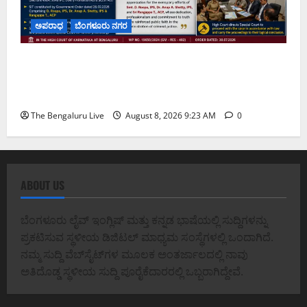
ಅಪರಾಧ
ಬೆಂಗಳೂರು ನಗರ
ವರದಕ್ಷಿಣೆ ಸಾವಿನ ಪ್ರಕರಣದ ಮಾದರಿ ತನಿಖೆ: ಐಪಿಎಸ್
ಅಧಿಕಾರಿಗಳಾದ ಡಿ. ರೂಪಾ, ಡಾ. ಅನುಪ್ ಎ. ಶೆಟ್ಟಿ ಮತ್ತು
ಎಸಿಪಿ ರಂಗಪ್ಪ ಟಿ. ಅವರನ್ನು ಶ್ಲಾಘಿಸಿದ ಕರ್ನಾಟಕ ಹೈಕೋರ್ಟ್
The Bengaluru Live
August 8, 2026 9:23 AM
0
ABOUT US
ಬೆಂಗಳೂರು ಲೈವ್ ಇಂಗ್ಲಿಷ್ ಮತ್ತು ಕನ್ನಡ ಭಾಷೆಯಲ್ಲಿ ಸುದ್ದಿಗಳನ್ನು
ಪ್ರಕಟಿಸುವ ಸ್ಥಳೀಯ ಡಿಜಿಟಲ್ ಮಾಧ್ಯಮ ಸಂಸ್ಥೆಗಳಲ್ಲಿ ಒಂದಾಗಿದೆ.
ನಮ್ಮ ಸುದ್ದಿ ವೆಬ್‌ಸೈಟ್‌ಗಳ ಮೂಲಕ ಅಂತರ್ಜಾಲದಲ್ಲಿ ನಾವು
ಅತಿದೊಡ್ಡ ಸ್ಥಳೀಯ ಸುದ್ದಿ ಪೂರೈಕೆದಾರರಲ್ಲಿ ಒಬ್ಬರಾಗಿದ್ದೇವೆ.