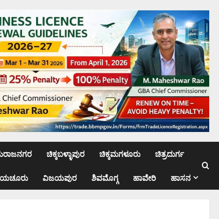
ಮರಾಜನಗರ
ಚಿಕ್ಕಬಳ್ಳಾಪುರ
ಚಿಕ್ಕಮಗಳೂರು
ಚಿತ್ರದುರ್ಗ
ಾಯಚೂರು
ವಿಜಯಪುರ
ಶಿವಮೊಗ್ಗ
ಹಾವೇರಿ
ಹಾಸನ