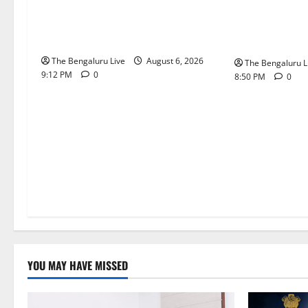
ಕಾಡುಗೊಲ್ಲ ಸಮುದಾಯಕ್ಕೆ ಎಸ್‌ಟಿ
ಡೀಪಕ್ ಕೇಬಲ್ 
ಸ್ಥಾನಮಾನ ನೀಡಲು ಅಮಿತ್ ಶಾ
ಪ್ರಕರಣ: ₹51.2
ಮಧ್ಯಸ್ಥಿಕೆಗೆ ವಿ. ಸೋಮಣ್ಣ ಮನವಿ
ಆಸ್ತಿಗಳನ್ನು ಜಪ್
The Bengaluru Live
August 6, 2026
The Bengaluru L
9:12 PM
0
8:50 PM
0
YOU MAY HAVE MISSED