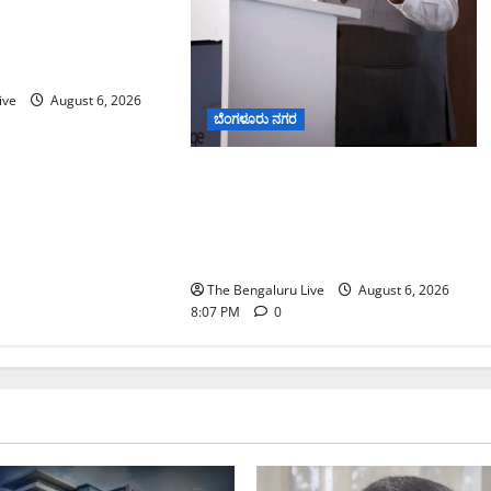
ಬ್ಯಾಂಕ್ ವಂಚನೆ
8 ಕೋಟಿ ಮೌಲ್ಯದ
ತಿ ಮಾಡಿದ ಇಡಿ
ive
August 6, 2026
ಬೆಂಗಳೂರು ನಗರ
ಐದು ಅಡಿಪಾಯಗಳ ಮೂಲಕ ರಾಜ್ಯದ
ಡೀಪ್‌ಟೆಕ್ ಪರಿಸರ ವ್ಯವಸ್ಥೆ
ಬಲಪಡಿಸಲಾಗುವುದು: ಸಚಿವ
ಪ್ರಿಯಾಂಕ್ ಖರ್ಗೆ
The Bengaluru Live
August 6, 2026
8:07 PM
0