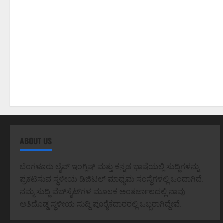
ABOUT US
ಬೆಂಗಳೂರು ಲೈವ್ ಇಂಗ್ಲಿಷ್ ಮತ್ತು ಕನ್ನಡ ಭಾಷೆಯಲ್ಲಿ ಸುದ್ದಿಗಳನ್ನು
ಪ್ರಕಟಿಸುವ ಸ್ಥಳೀಯ ಡಿಜಿಟಲ್ ಮಾಧ್ಯಮ ಸಂಸ್ಥೆಗಳಲ್ಲಿ ಒಂದಾಗಿದೆ.
ನಮ್ಮ ಸುದ್ದಿ ವೆಬ್‌ಸೈಟ್‌ಗಳ ಮೂಲಕ ಅಂತರ್ಜಾಲದಲ್ಲಿ ನಾವು
ಅತಿದೊಡ್ಡ ಸ್ಥಳೀಯ ಸುದ್ದಿ ಪೂರೈಕೆದಾರರಲ್ಲಿ ಒಬ್ಬರಾಗಿದ್ದೇವೆ.