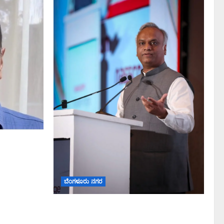
ಬೆಂಗಳೂರು ನಗರ
ಐದು ಅಡಿಪಾಯಗಳ ಮೂಲಕ ರಾಜ್ಯದ
ಡೀಪ್‌ಟೆಕ್ ಪರಿಸರ ವ್ಯವಸ್ಥೆ