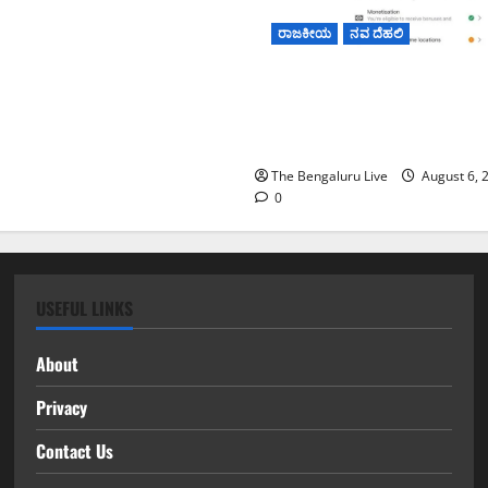
ರಾಜಕೀಯ
ನವ ದೆಹಲಿ
ಮೆಟಾ ಭಾರತದಲ್ಲಿ ತಮ್ಮ ಖಾತೆಗೆ 
ವಿಧಿಸಿದೆ ಎಂದು ಅರವಿಂದ್ ಕೇಜ್ರ
ಆರೋಪ
The Bengaluru Live
August 6, 
0
USEFUL LINKS
About
Privacy
Contact Us