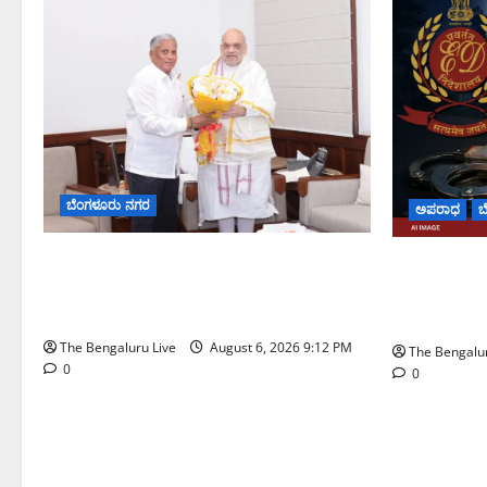
ಬೆಂಗಳೂರು ನಗರ
ಅಪರಾಧ
ಬ
ಕಾಡುಗೊಲ್ಲ ಸಮುದಾಯಕ್ಕೆ ಎಸ್‌ಟಿ ಸ್ಥಾನಮಾನ
ಡೀಪಕ್ ಕೇಬಲ
ನೀಡಲು ಅಮಿತ್ ಶಾ ಮಧ್ಯಸ್ಥಿಕೆಗೆ ವಿ. ಸೋಮಣ್ಣ
₹51.28 ಕೋಟಿ 
ಮನವಿ
ಮಾಡಿದ ಇಡಿ
The Bengaluru Live
August 6, 2026 9:12 PM
The Bengalur
0
0