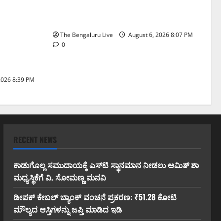
ಬಲಪಡಿಸಲಾಗುವುದು: ಸಚಿವ ಪ್ರಿಯಾಂಕ್
ಖರ್ಗೆ
The Bengaluru Live
August 6, 2026 8:07 PM
ನಿರ್ಬಂಧ
0
ಿವಾಲ್
2026 8:39 PM
RECENT NEWS
ಕಾಡುಗೊಲ್ಲ ಸಮುದಾಯಕ್ಕೆ ಎಸ್‌ಟಿ ಸ್ಥಾನಮಾನ ನೀಡಲು ಅಮಿತ್ ಶಾ
ಮಧ್ಯಸ್ಥಿಕೆಗೆ ವಿ. ಸೋಮಣ್ಣ ಮನವಿ
ಡೀಪಕ್ ಕೇಬಲ್ ಬ್ಯಾಂಕ್ ವಂಚನೆ ಪ್ರಕರಣ: ₹51.28 ಕೋಟಿ
ಮೌಲ್ಯದ ಆಸ್ತಿಗಳನ್ನು ಜಪ್ತಿ ಮಾಡಿದ ಇಡಿ