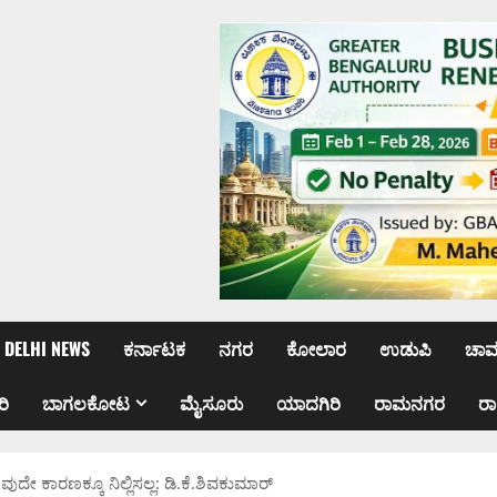
DELHI NEWS
ಕರ್ನಾಟಕ
ನಗರ
ಕೋಲಾರ
ಉಡುಪಿ
ಚಾ
ರಿ
ಬಾಗಲಕೋಟ
ಮೈಸೂರು
ಯಾದಗಿರಿ
ರಾಮನಗರ
ರ
ುದೇ ಕಾರಣಕ್ಕೂ ನಿಲ್ಲಿಸಲ್ಲ: ಡಿ.ಕೆ.ಶಿವಕುಮಾರ್