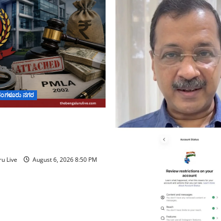
ೆಂಗಳೂರು ನಗರ
್ ಬ್ಯಾಂಕ್ ವಂಚನೆ ಪ್ರಕರಣ:
ಮೌಲ್ಯದ ಆಸ್ತಿಗಳನ್ನು ಜಪ್ತಿ
u Live
August 6, 2026 8:50 PM