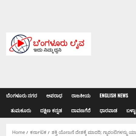
Skip
to
content
ಬೆಂಗಳೂರು ನಗರ
ಅಪರಾಧ
ರಾಜಕೀಯ
ENGLISH NEWS
ತುಮಕೂರು
ದಕ್ಷಿಣ ಕನ್ನಡ
ದಾವಣಗೆರೆ
ಧಾರವಾಡ
ಬಳ್ಳಾ
Home
ಕರ್ನಾಟಕ
ಶಕ್ತಿ ಯೋಜನೆ ದೇಶಕ್ಕೆ ಮಾದರಿ; ಗ್ಯಾರಂಟಿಗಳನ್ನು ಯಾವ