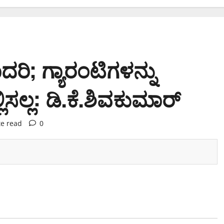
ದರಿ; ಗ್ಯಾರಂಟಿಗಳನ್ನು
ಸಲ್ಲ: ಡಿ.ಕೆ.ಶಿವಕುಮಾರ್
te read
0