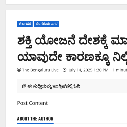
ಕರ್ನಾಟಕ
ಬೆಂಗಳೂರು ನಗರ
ಶಕ್ತಿ ಯೋಜನೆ ದೇಶಕ್ಕೆ ಮಾ
ಯಾವುದೇ ಕಾರಣಕ್ಕೂ ನಿಲ್ಲಿ
The Bengaluru Live
July 14, 2025 1:30 PM
1 minu
📗
ಈ ಸುದ್ದಿಯನ್ನು ಇಂಗ್ಲಿಷ್‌ನಲ್ಲಿ ಓದಿ
Post Content
ABOUT THE AUTHOR