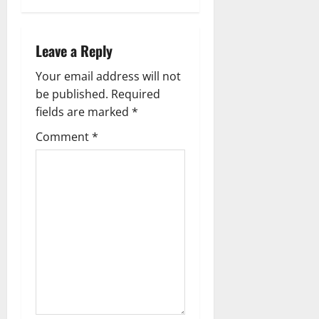
n
a
Leave a Reply
v
Your email address will not
be published.
Required
i
fields are marked
*
g
Comment
*
a
t
i
o
n