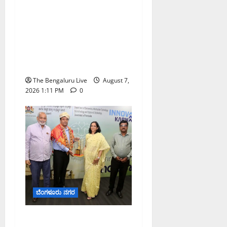
ಇಂದು ಕರಾವಳಿ, ದಕ್ಷಿಣ
ಒಳನಾಡು ಕರ್ನಾಟಕದಲ್ಲಿ
ಭಾರೀ–ಅತಿ ಭಾರೀ ಮಳೆ
ಸಾಧ್ಯತೆ; ಹವಾಮಾನ ಇಲಾಖೆ
ಎಚ್ಚರಿಕೆ
The Bengaluru Live
August 7,
2026 1:11 PM
0
ಬೆಂಗಳೂರು ನಗರ
ಬೆಂಗಳೂರು ನಗರ ನೀರು