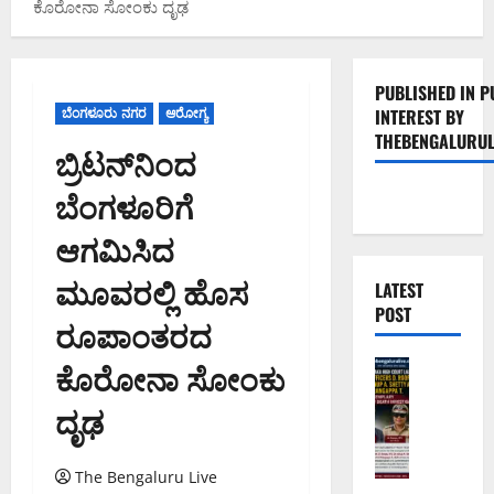
ಕೊರೋನಾ ಸೋಂಕು ದೃಢ
PUBLISHED IN P
ಬೆಂಗಳೂರು ನಗರ
ಆರೋಗ್ಯ
INTEREST BY
THEBENGALURUL
ಬ್ರಿಟನ್‌ನಿಂದ
ಬೆಂಗಳೂರಿಗೆ
ಆಗಮಿಸಿದ
ಮೂವರಲ್ಲಿ ಹೊಸ
LATEST
POST
ರೂಪಾಂತರದ
ಕೊರೋನಾ ಸೋಂಕು
ಅಪರಾಧ
ಬೆಂಗಳೂರು 
ದೃಢ
ವ
ರ
ದ
The Bengaluru Live
ಕ್