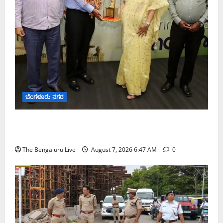
ಬೆಂಗಳೂರು ನಗರ
ಬೆಂಗಳೂರು ನಗರ ನೀರು ನಿರ್ವಹಣಾ ಮಾದರಿ ಅಧ್ಯಯನಕ್ಕೆ
ಬಿ‌ಡಬ್ಲ್ಯು‌ಎಸ್‌ಎಸ್‌ಬಿಗೆ ಮೇಘಾಲಯ ನಿಯೋಗ ಭೇಟಿ
The Bengaluru Live
August 7, 2026 6:47 AM
0