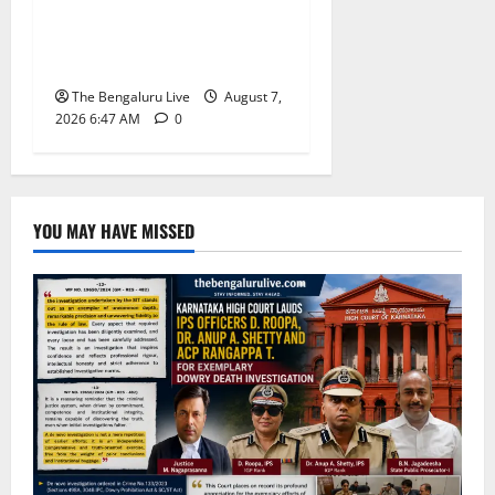
ನಿರ್ವಹಣಾ ಮಾದರಿ ಅಧ್ಯಯನಕ್ಕೆ
ಬಿ‌ಡಬ್ಲ್ಯು‌ಎಸ್‌ಎಸ್‌ಬಿಗೆ
ಮೇಘಾಲಯ ನಿಯೋಗ ಭೇಟಿ
The Bengaluru Live
August 7,
2026 6:47 AM
0
YOU MAY HAVE MISSED