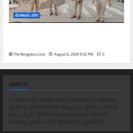
ಬೆಂಗಳೂರು ನಗರ
ಕೊರಮಂಗಲ ವಾಟರ್ ಟ್ಯಾಂಕ್ ಜಂಕ್ಷನ್‌ನಲ್ಲಿ ಸಂಚಾರ
ಸುಧಾರಣೆ ಪರಿಶೀಲನೆ ನಡೆಸಿದ ಜಂಟಿ ಪೊಲೀಸ್ ಆಯುಕ್ತ
ಕಾರ್ತಿಕ್ ರೆಡ್ಡಿ
The Bengaluru Live
August 6, 2026 9:32 PM
0
ABOUT US
ಬೆಂಗಳೂರು ಲೈವ್ ಇಂಗ್ಲಿಷ್ ಮತ್ತು ಕನ್ನಡ ಭಾಷೆಯಲ್ಲಿ ಸುದ್ದಿಗಳನ್ನು
ಪ್ರಕಟಿಸುವ ಸ್ಥಳೀಯ ಡಿಜಿಟಲ್ ಮಾಧ್ಯಮ ಸಂಸ್ಥೆಗಳಲ್ಲಿ ಒಂದಾಗಿದೆ.
ನಮ್ಮ ಸುದ್ದಿ ವೆಬ್‌ಸೈಟ್‌ಗಳ ಮೂಲಕ ಅಂತರ್ಜಾಲದಲ್ಲಿ ನಾವು
ಅತಿದೊಡ್ಡ ಸ್ಥಳೀಯ ಸುದ್ದಿ ಪೂರೈಕೆದಾರರಲ್ಲಿ ಒಬ್ಬರಾಗಿದ್ದೇವೆ.