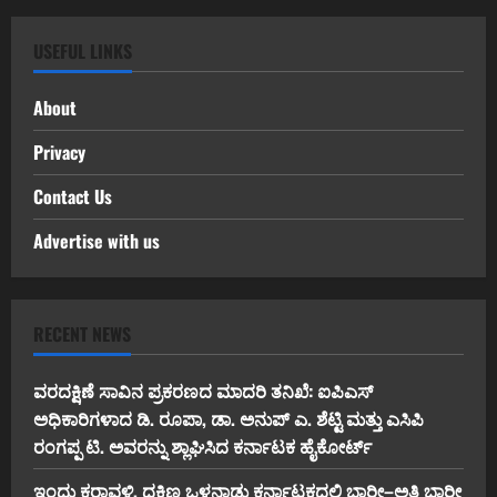
USEFUL LINKS
About
Privacy
Contact Us
Advertise with us
RECENT NEWS
ವರದಕ್ಷಿಣೆ ಸಾವಿನ ಪ್ರಕರಣದ ಮಾದರಿ ತನಿಖೆ: ಐಪಿಎಸ್
ಅಧಿಕಾರಿಗಳಾದ ಡಿ. ರೂಪಾ, ಡಾ. ಅನುಪ್ ಎ. ಶೆಟ್ಟಿ ಮತ್ತು ಎಸಿಪಿ
ರಂಗಪ್ಪ ಟಿ. ಅವರನ್ನು ಶ್ಲಾಘಿಸಿದ ಕರ್ನಾಟಕ ಹೈಕೋರ್ಟ್
ಇಂದು ಕರಾವಳಿ, ದಕ್ಷಿಣ ಒಳನಾಡು ಕರ್ನಾಟಕದಲ್ಲಿ ಭಾರೀ–ಅತಿ ಭಾರೀ