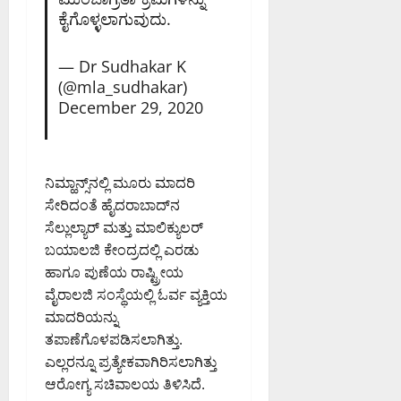
0
PM
ಕೈಗೊಳ್ಳಲಾಗುವುದು.
0
— Dr Sudhakar K
(@mla_sudhakar)
December 29, 2020
ನಿಮ್ಹಾನ್ಸ್‌ನಲ್ಲಿ ಮೂರು ಮಾದರಿ
ಸೇರಿದಂತೆ ಹೈದರಾಬಾದ್‌ನ
ಸೆಲ್ಲುಲ್ಯಾರ್ ಮತ್ತು ಮಾಲಿಕ್ಯುಲರ್‌
ಬಯಾಲಜಿ ಕೇಂದ್ರದಲ್ಲಿ ಎರಡು
ಹಾಗೂ ಪುಣೆಯ ರಾಷ್ಟ್ರೀಯ
ವೈರಾಲಜಿ ಸಂಸ್ಥೆಯಲ್ಲಿ ಓರ್ವ ವ್ಯಕ್ತಿಯ
ಮಾದರಿಯನ್ನು
ತಪಾಣೆಗೊಳಪಡಿಸಲಾಗಿತ್ತು.
ಎಲ್ಲರನ್ನೂ ಪ್ರತ್ಯೇಕವಾಗಿರಿಸಲಾಗಿತ್ತು
ಆರೋಗ್ಯ ಸಚಿವಾಲಯ ತಿಳಿಸಿದೆ.