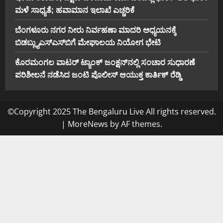
ಮಳೆ ಸಾಧ್ಯತೆ; ಹವಾಮಾನ ಇಲಾಖೆ ಎಚ್ಚರಿಕೆ
ಬೆಂಗಳೂರು ನಗರ ನೀರು ನಿರ್ವಹಣಾ ಮಾದರಿ ಅಧ್ಯಯನಕ್ಕೆ
ಬಿ‌ಡಬ್ಲ್ಯು‌ಎಸ್‌ಎಸ್‌ಬಿಗೆ ಮೇಘಾಲಯ ನಿಯೋಗ ಭೇಟಿ
ಕೊರಮಂಗಲ ವಾಟರ್ ಟ್ಯಾಂಕ್ ಜಂಕ್ಷನ್‌ನಲ್ಲಿ ಸಂಚಾರ ಸುಧಾರಣೆ
ಪರಿಶೀಲನೆ ನಡೆಸಿದ ಜಂಟಿ ಪೊಲೀಸ್ ಆಯುಕ್ತ ಕಾರ್ತಿಕ್ ರೆಡ್ಡಿ
©Copyright 2025 The Bengaluru Live All rights reserved.
|
MoreNews
by AF themes.