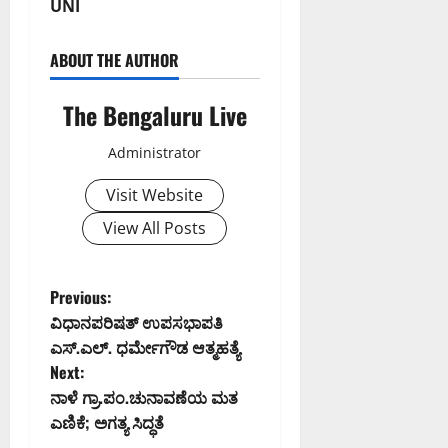
UNI
ABOUT THE AUTHOR
The Bengaluru Live
Administrator
Visit Website
View All Posts
P
Previous:
ವಿಧಾನಪರಿಷತ್ ಉಪಸಭಾಪತಿ
o
ಎಸ್.ಎಲ್. ಧರ್ಮೇಗೌಡ ಆತ್ಮಹತ್ಯೆ
Next:
s
ನಾಳೆ ಗ್ರಾ.ಪಂ.ಚುನಾವಣೆಯ ಮತ
t
ಎಣಿಕೆ; ಅಗತ್ಯ ಸಿದ್ಧತೆ