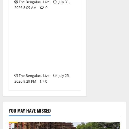
The Bengaluru Live
July 31,
2026 8:09 AM
0
Uncategorized
ಜಿಬಿಎಯ ಐದು
ಕಾರ್ಪೊರೇಷನ್‌ಗಳಲ್ಲಿ ದಿನಕ್ಕೆ
ಎಷ್ಟು ವಾಹನಗಳನ್ನು
ಟೋಯಿಂಗ್ ಮಾಡಬಹುದು
ಗೊತ್ತೇ? ಬೆಂಗಳೂರಿನಲ್ಲಿ ಎಷ್ಟು
ಕ್ಲಾಂಪ್‌ಗಳಿವೆ? ಸಚಿವ ಕೃಷ್ಣ
ಬೈರೇಗೌಡ ಹೇಳಿದ್ದೇನು?
The Bengaluru Live
July 25,
2026 9:29 PM
0
YOU MAY HAVE MISSED