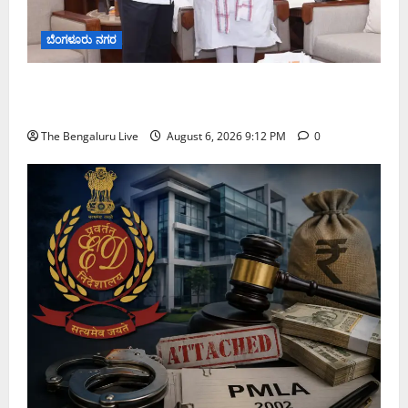
ಬೆಂಗಳೂರು ನಗರ
ಕಾಡುಗೊಲ್ಲ ಸಮುದಾಯಕ್ಕೆ ಎಸ್‌ಟಿ ಸ್ಥಾನಮಾನ ನೀಡಲು
ಅಮಿತ್ ಶಾ ಮಧ್ಯಸ್ಥಿಕೆಗೆ ವಿ. ಸೋಮಣ್ಣ ಮನವಿ
The Bengaluru Live
August 6, 2026 9:12 PM
0