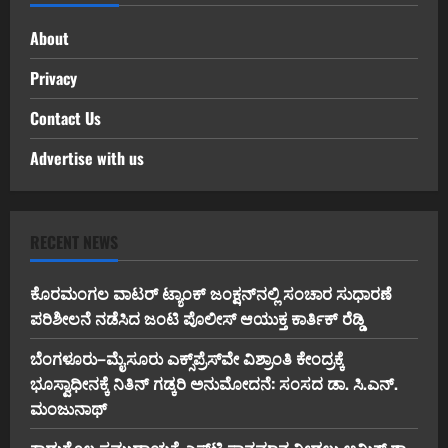
About
Privacy
Contact Us
Advertise with us
RECENT NEWS
ಕೊರಮಂಗಲ ವಾಟರ್ ಟ್ಯಾಂಕ್ ಜಂಕ್ಷನ್‌ನಲ್ಲಿ ಸಂಚಾರ ಸುಧಾರಣೆ
ಪರಿಶೀಲನೆ ನಡೆಸಿದ ಜಂಟಿ ಪೊಲೀಸ್ ಆಯುಕ್ತ ಕಾರ್ತಿಕ್ ರೆಡ್ಡಿ
ಬೆಂಗಳೂರು–ಮೈಸೂರು ಎಕ್ಸ್‌ಪ್ರೆಸ್‌ವೇ ವಿಶ್ರಾಂತಿ ಕೇಂದ್ರಕ್ಕೆ
ಭೂಸ್ವಾಧೀನಕ್ಕೆ ನಿತಿನ್ ಗಡ್ಕರಿ ಅನುಮೋದನೆ: ಸಂಸದ ಡಾ. ಸಿ.ಎನ್.
ಮಂಜುನಾಥ್
ಕಾಡುಗೊಲ್ಲ ಸಮುದಾಯಕ್ಕೆ ಎಸ್‌ಟಿ ಸ್ಥಾನಮಾನ ನೀಡಲು ಅಮಿತ್ ಶಾ