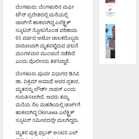
ಟಿ
ಕೇಂ
ಪ
ಟಾ
ಯಾಂ
ಬೆಂಗಳೂರು: ಬೆಂಗಳೂರಿನ ಮರ್ಫಿ
ಸ್
ದ್
ರಿ
ಭಾ
ಕ್
ಟೌನ್ ಪ್ರದೇಶದಲ್ಲಿ ಮನೆಯಲ್ಲಿ
ಥಾ
ರ
ಶೀ
ರ
ವಂ
ನ
ಕ್
ಚಾರ್ಜ್‌ಗೆ ಹಾಕಲಾಗಿದ್ದ ಎಲೆಕ್ಟ್ರಿಕ್
ಲ
ತ
ಚ
ಬೆಂಗಳೂರು 
ಮಾ
ಕೆ
ನೆ
ಸ್ಕೂಟರ್ ಸ್ಫೋಟಗೊಂಡ ಪರಿಣಾಮ
ದ
ಐ
ನೆ
ನ
ಭೂ
ನ
65 ವರ್ಷದ ಆಟೋ ಚಾಲಕರೊಬ್ಬರು
ಲ್
ದು
ಪ್
ನೀ
ಸ್
ಡೆ
ದಾರುಣವಾಗಿ ಮೃತಪಟ್ಟಿರುವ ಘಟನೆ
ಲಿ
ಅ
ರ
ಡ
ವಾ
ಸಿ
ಮಂಗಳವಾರ ಮುಂಜಾನೆ ನಡೆದಿದೆ
ತ
ಡಿ
ಕ
ಲು
ಧೀ
ದ
ಮ್
ಪಾ
ರ
ಎಂದು ಪೊಲೀಸರು ತಿಳಿಸಿದ್ದಾರೆ.
ಅ
ನ
ಜಂ
ಮ
ಯ
ಣ
ಮಿ
ಕ್
ಟಿ
ಬೆಂಗಳೂರು ಪೂರ್ವ ವಿಭಾಗದ ಡಿಸಿಪಿ
ಖಾ
ಗ
:
ತ್
ಕೆ
ಪೊ
ತೆ
ಳ
ಡಾ. ವಿಕ್ರಮ್ ಅಮಾಥೆ ಅವರ ಪ್ರಕಾರ,
₹
ಶಾ
ನಿ
ಲೀ
ಗೆ
ಮೂ
5
ಮೃತರನ್ನು ಲೌರ್ಡ್ ನಾಥನ್ ಎಂದು
ಮ
ತಿ
ಸ್
ನಿ
ಲ
1
ಧ್
ಗುರುತಿಸಲಾಗಿದೆ. ಅವರು ತಮ್ಮ
ನ್
ಆ
ರ್
ಕ
.
ಯ
ಗ
ಮನೆಯ ನೆಲ ಮಹಡಿಯಲ್ಲಿ ಚಾರ್ಜ್‌ಗೆ
ಯು
ಬಂ
ರಾ
2
ಸ್
ಡ್
ಕ್
ಹಾಕಲಾಗಿದ್ದ Okinawa ಎಲೆಕ್ಟ್ರಿಕ್
ಧ
ಜ್
8
ಥಿ
ಕ
ತ
ಸ್ಕೂಟರ್ ಸಮೀಪದಲ್ಲೇ ಮಲಗಿದ್ದರು.
ವಿ
ಯ
ಕೋ
ಕೆ
ರಿ
ಕಾ
ಧಿ
ದ
ಟಿ
ಗೆ
ಅ
ರ್
ಮೃತರ ಪುತ್ರ ಫ್ರಾಂಕ್ ಆಂಟನಿ ಎಲ್
ಸಿ
ಡೀ
ಮೌ
ವಿ
ನು