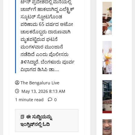
ಟೌನ್ ಪ್ರದೇಶದಲ್ಲಿ ಮನೆಯಲ್ಲಿ
ವಾ
ಬೆಂಗಳೂರು 
ಚಾರ್ಜ್‌ಗೆ ಹಾಕಲಾಗಿದ್ದ ಎಲೆಕ್ಟ್ರಿಕ್
ಬೆಂ
ಟ
ಸ್ಕೂಟರ್ ಸ್ಫೋಟಗೊಂಡ
ಗ
ರ್
ಳೂ
ಪರಿಣಾಮ 65 ವರ್ಷದ ಆಟೋ
ಟ್
ರು
ಯಾಂ
ಚಾಲಕರೊಬ್ಬರು ದಾರುಣವಾಗಿ
–
ಕ್
ಮೃತಪಟ್ಟಿರುವ ಘಟನೆ
ಮೈ
ಬೆಂಗಳೂರು 
ಜಂ
ಮಂಗಳವಾರ ಮುಂಜಾನೆ
ಕಾ
ಸೂ
ಕ್
ನಡೆದಿದೆ ಎಂದು ಪೊಲೀಸರು
ಡು
ರು
ಷ
ತಿಳಿಸಿದ್ದಾರೆ. ಬೆಂಗಳೂರು ಪೂರ್ವ
ಗೊ
ಎ
ನ್‌
ವಿಭಾಗದ ಡಿಸಿಪಿ ಡಾ....
ಲ್
ಕ್
ನ
ಲ
ಸ್‌
ಲ್
ಸ
The Bengaluru Live
ಅಪರಾಧ
ಪ್
ಲಿ
ಬೆಂಗಳೂರು 
ಮು
ರೆ
ಸಂ
May 13, 2026 8:13 AM
ಡೀ
ದಾ
ಸ್‌
ಚಾ
1 minute read
0
ಪ
ಯ
ವೇ
ರ
ಕ್
ಕ್
ವಿ
ಸು
ಕೇ
ಕೆ
📗
ಈ ಸುದ್ದಿಯನ್ನು
ಶ್
ಧಾ
ಬ
ರಾಜಕೀಯ
ಎ
ರಾಂ
ರ
ಇಂಗ್ಲಿಷ್‌ನಲ್ಲಿ ಓದಿ
ಲ್
ನವ ದೆಹಲಿ
ಸ್‌
ತಿ
ಣೆ
ಮೆ
ಬ್