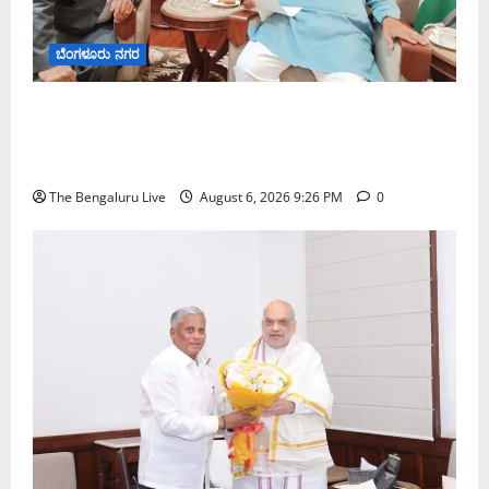
ಬೆಂಗಳೂರು ನಗರ
ಬೆಂಗಳೂರು–ಮೈಸೂರು ಎಕ್ಸ್‌ಪ್ರೆಸ್‌ವೇ ವಿಶ್ರಾಂತಿ ಕೇಂದ್ರಕ್ಕೆ
ಭೂಸ್ವಾಧೀನಕ್ಕೆ ನಿತಿನ್ ಗಡ್ಕರಿ ಅನುಮೋದನೆ: ಸಂಸದ ಡಾ.
ಸಿ.ಎನ್. ಮಂಜುನಾಥ್
The Bengaluru Live
August 6, 2026 9:26 PM
0