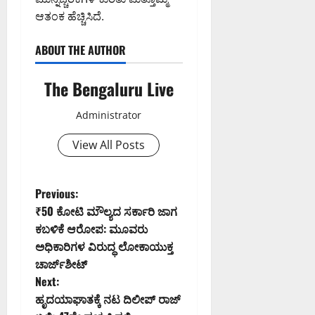
ಆತಂಕ ಹೆಚ್ಚಿಸಿದೆ.
ABOUT THE AUTHOR
The Bengaluru Live
Administrator
View All Posts
P
Previous:
₹50 ಕೋಟಿ ಮೌಲ್ಯದ ಸರ್ಕಾರಿ ಜಾಗ
o
ಕಬಳಿಕೆ ಆರೋಪ: ಮೂವರು
ಅಧಿಕಾರಿಗಳ ವಿರುದ್ಧ ಲೋಕಾಯುಕ್ತ
s
ಚಾರ್ಜ್‌ಶೀಟ್
t
Next:
ಹೃದಯಾಘಾತಕ್ಕೆ ನಟ ದಿಲೀಪ್ ರಾಜ್