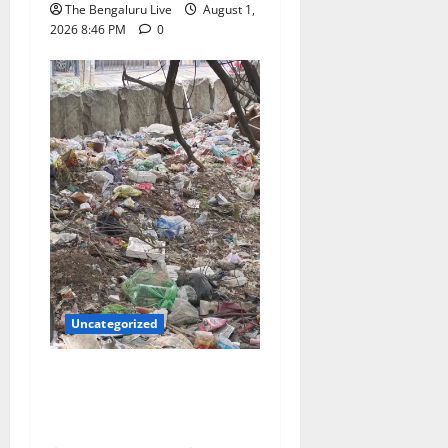
The Bengaluru Live
August 1,
2026 8:46 PM
0
Uncategorized
ಆಗಸ್ಟ್ 15ರೊಳಗೆ ಖಾಲಿ ಜಾಗಗಳ
ತ್ಯಾಜ್ಯ ತೆರವುಗೊಳಿಸಿ: ಜಿಬಿಎ
ಎಚ್ಚರಿಕೆ