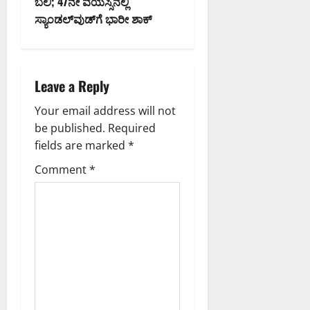
n
ಬಲಿ; 47ನೇ ವಯಸ್ಸಿನಲ್ಲಿ
ಸ್ಯಾಂಡಲ್‌ವುಡ್‌ಗೆ ಭಾರೀ ಶಾಕ್
a
v
i
Leave a Reply
g
Your email address will not
be published.
Required
a
fields are marked
*
t
Comment
*
i
o
n