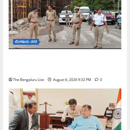
ಬೆಂಗಳೂರು ನಗರ
ಕೊರಮಂಗಲ ವಾಟರ್ ಟ್ಯಾಂಕ್ ಜಂಕ್ಷನ್‌ನಲ್ಲಿ ಸಂಚಾರ
ಸುಧಾರಣೆ ಪರಿಶೀಲನೆ ನಡೆಸಿದ ಜಂಟಿ ಪೊಲೀಸ್ ಆಯುಕ್ತ
ಕಾರ್ತಿಕ್ ರೆಡ್ಡಿ
The Bengaluru Live
August 6, 2026 9:32 PM
0