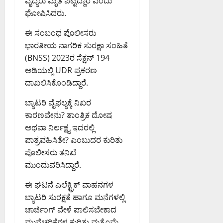
ವೈದ್ಯರು ಮೃತ ಪಟ್ಟಿದ್ದಾರೆ ಎಂದು
ದು
6,
6,
:
ಘೋಷಿಸಿದರು.
2026
2026
0
ಸ
8:50
9:26
ಈ ಸಂಬಂಧ ಪೊಲೀಸರು
PM
ಚಿ
PM
ಭಾರತೀಯ ನಾಗರಿಕ ಸುರಕ್ಷಾ ಸಂಹಿತೆ
ವ
0
0
ಪ್
(BNSS) 2023ರ ಸೆಕ್ಷನ್ 194
ರಿ
ಅಡಿಯಲ್ಲಿ UDR ಪ್ರಕರಣ
ಯಾಂ
ದಾಖಲಿಸಿಕೊಂಡಿದ್ದಾರೆ.
ಕ್
ಖ
ಬ್ಯಾಟರಿ ವೈಫಲ್ಯಕ್ಕೆ ನಿಖರ
ರ್
ಕಾರಣವೇನು? ತಾಂತ್ರಿಕ ದೋಷ
ಗೆ
ಅಥವಾ ನಿರ್ಲಕ್ಷ್ಯ ಇದರಲ್ಲಿ
ಪಾತ್ರವಹಿಸಿತೇ? ಎಂಬುದರ ಕುರಿತು
August
ಪೊಲೀಸರು ತನಿಖೆ
6,
ಮುಂದುವರಿಸಿದ್ದಾರೆ.
2026
8:07
ಈ ಘಟನೆ ಎಲೆಕ್ಟ್ರಿಕ್ ವಾಹನಗಳ
PM
ಬ್ಯಾಟರಿ ಸುರಕ್ಷತೆ ಹಾಗೂ ಮನೆಗಳಲ್ಲಿ
0
ಚಾರ್ಜಿಂಗ್ ವೇಳೆ ಪಾಲಿಸಬೇಕಾದ
ಮುನ್ನೆಚ್ಚರಿಕೆಗಳ ಕುರಿತು ಮತ್ತೊಮ್ಮೆ