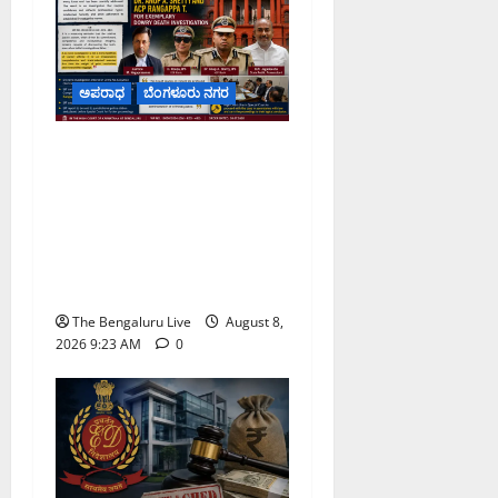
ಅಪರಾಧ
ಬೆಂಗಳೂರು ನಗರ
ವರದಕ್ಷಿಣೆ ಸಾವಿನ ಪ್ರಕರಣದ
ಮಾದರಿ ತನಿಖೆ: ಐಪಿಎಸ್
ಅಧಿಕಾರಿಗಳಾದ ಡಿ. ರೂಪಾ, ಡಾ.
ಅನುಪ್ ಎ. ಶೆಟ್ಟಿ ಮತ್ತು ಎಸಿಪಿ
ರಂಗಪ್ಪ ಟಿ. ಅವರನ್ನು ಶ್ಲಾಘಿಸಿದ
ಕರ್ನಾಟಕ ಹೈಕೋರ್ಟ್
The Bengaluru Live
August 8,
2026 9:23 AM
0