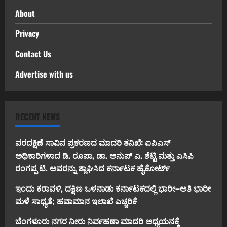
About
Privacy
Contact Us
Advertise with us
RECENT NEWS
ವರದಕ್ಷಿಣೆ ಸಾವಿನ ಪ್ರಕರಣದ ಮಾದರಿ ತನಿಖೆ: ಐಪಿಎಸ್
ಅಧಿಕಾರಿಗಳಾದ ಡಿ. ರೂಪಾ, ಡಾ. ಅನುಪ್ ಎ. ಶೆಟ್ಟಿ ಮತ್ತು ಎಸಿಪಿ
ರಂಗಪ್ಪ ಟಿ. ಅವರನ್ನು ಶ್ಲಾಘಿಸಿದ ಕರ್ನಾಟಕ ಹೈಕೋರ್ಟ್
ಇಂದು ಕರಾವಳಿ, ದಕ್ಷಿಣ ಒಳನಾಡು ಕರ್ನಾಟಕದಲ್ಲಿ ಭಾರೀ–ಅತಿ ಭಾರೀ
ಮಳೆ ಸಾಧ್ಯತೆ; ಹವಾಮಾನ ಇಲಾಖೆ ಎಚ್ಚರಿಕೆ
ಬೆಂಗಳೂರು ನಗರ ನೀರು ನಿರ್ವಹಣಾ ಮಾದರಿ ಅಧ್ಯಯನಕ್ಕೆ