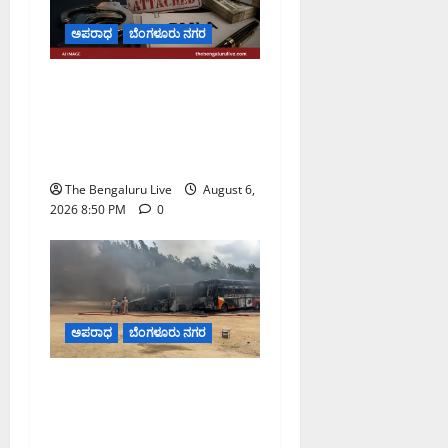
ಅಪರಾಧ
ಬೆಂಗಳೂರು ನಗರ
ಡೀಪಕ್ ಕೇಬಲ್ ಬ್ಯಾಂಕ್
ವಂಚನೆ ಪ್ರಕರಣ: ₹51.28
ಕೋಟಿ ಮೌಲ್ಯದ ಆಸ್ತಿಗಳನ್ನು ಜಪ್ತಿ
ಮಾಡಿದ ಇಡಿ
The Bengaluru Live
August 6,
2026 8:50 PM
0
ಅಪರಾಧ
ಬೆಂಗಳೂರು ನಗರ
ಆನೇಕಲ್ ಪಾರ್ಕಿಂಗ್
ಯಾರ್ಡ್‌ನಲ್ಲಿ ನಾಲ್ಕು ಖಾಸಗಿ
ಬಸ್‌ಗಳು ಬೆಂಕಿಗಾಹುತಿ