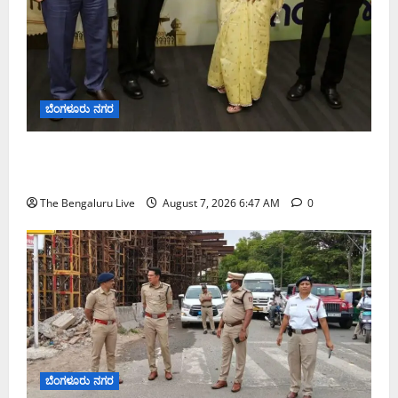
ಬೆಂಗಳೂರು ನಗರ
ಬೆಂಗಳೂರು ನಗರ ನೀರು ನಿರ್ವಹಣಾ ಮಾದರಿ ಅಧ್ಯಯನಕ್ಕೆ
ಬಿ‌ಡಬ್ಲ್ಯು‌ಎಸ್‌ಎಸ್‌ಬಿಗೆ ಮೇಘಾಲಯ ನಿಯೋಗ ಭೇಟಿ
The Bengaluru Live
August 7, 2026 6:47 AM
0
ಬೆಂಗಳೂರು ನಗರ