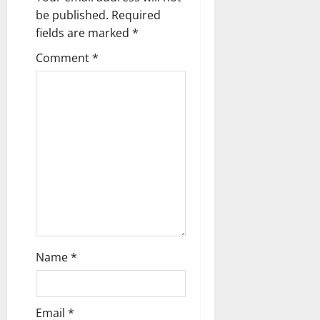
g
be published.
Required
fields are marked
*
a
Comment
*
t
i
o
n
Name
*
Email
*