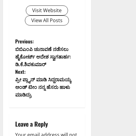
0
Visit Website
View All Posts
P
Previous:
ಬಿಬಿಎಂಪಿ ಚುನಾವಣೆ ನಡೆಸಲು
o
ಹೈಕೋರ್ಟ್ ಆದೇಶ ಸ್ವಾಗತಾರ್ಹ:
ಡಿ.ಕೆ.ಶಿವಕುಮಾರ್
s
Next:
t
ಪ್ರೀ ಪ್ಲ್ಯಾನ್ ಮಾಡಿ ಸಿದ್ದರಾಮಯ್ಯ
ಅಂಡ್ ಟೀಂ ನನ್ನ ಹೆಸರು ಹಾಳು
n
ಮಾಡಿದ್ರು
a
v
Leave a Reply
i
Your email address will not