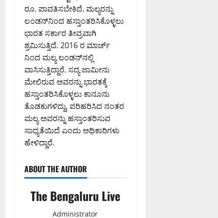
ಣ
ಸಂ
ಘಿ
ರೂ. ಪಾವತಿಸಬೇಕಿದೆ. ಮಲ್ಯರನ್ನು
ಮ
ಸ
ಸಿ
August
ಲಂಡನ್‌ನಿಂದ ಹಸ್ತಾಂತರಿಸಿಕೊಳ್ಳಲು
ನ
ದ
ದ
6,
ವಿ
ಡಾ
ಭಾರತ ಸರ್ಕಾರ ತೀವ್ರವಾಗಿ
2026
ಕ
.
9:32
ಶ್ರಮಿಸುತ್ತಿದೆ. 2016 ರ ಮಾರ್ಚ್
ರ್
PM
ಸಿ
August
ನಾ
ನಿಂದ ಮಲ್ಯ ಲಂಡನ್‌ನಲ್ಲಿ
.
6,
ಟ
ವಾಸಿಸುತ್ತಿದ್ದಾರೆ. ಸದ್ಯ ಜಾಮೀನು
0
ಎ
2026
ಕ
ಮೇಲಿರುವ ಅವರನ್ನು ಭಾರತಕ್ಕೆ
9:12
ನ್
ಹೈ
ಹಸ್ತಾಂತರಿಸಿಕೊಳ್ಳಲು ಕಾನೂನು
PM
.
ಕೋ
ತೊಡಕುಗಳಿದ್ದು, ಪರಿಹರಿಸಿದ ನಂತರ
ಮಂ
ರ್
0
ಮಲ್ಯ ಅವರನ್ನು ಹಸ್ತಾಂತರಿಸುವ
ಜು
ಟ್
ನಾ
ಸಾಧ್ಯತೆಯಿದೆ ಎಂದು ಅಧಿಕಾರಿಗಳು
ಥ್
ಹೇಳಿದ್ದಾರೆ.
August
8,
August
2026
ABOUT THE AUTHOR
6,
9:23
2026
AM
The Bengaluru Live
9:26
0
PM
Administrator