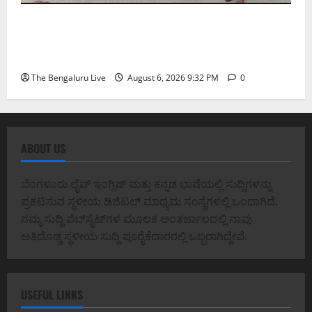
ಕೊರಮಂಗಲ ವಾಟರ್ ಟ್ಯಾಂಕ್ ಜಂಕ್ಷನ್‌ನಲ್ಲಿ ಸಂಚಾರ
ಸುಧಾರಣೆ ಪರಿಶೀಲನೆ ನಡೆಸಿದ ಜಂಟಿ ಪೊಲೀಸ್ ಆಯುಕ್ತ
ಕಾರ್ತಿಕ್ ರೆಡ್ಡಿ
The Bengaluru Live
August 6, 2026 9:32 PM
0
ABOUT US
ಬೆಂಗಳೂರು ಲೈವ್ ಇಂಗ್ಲಿಷ್ ಮತ್ತು ಕನ್ನಡ ಭಾಷೆಯಲ್ಲಿ ಸುದ್ದಿಗಳನ್ನು
ಪ್ರಕಟಿಸುವ ಸ್ಥಳೀಯ ಡಿಜಿಟಲ್ ಮಾಧ್ಯಮ ಸಂಸ್ಥೆಗಳಲ್ಲಿ ಒಂದಾಗಿದೆ.
ನಮ್ಮ ಸುದ್ದಿ ವೆಬ್‌ಸೈಟ್‌ಗಳ ಮೂಲಕ ಅಂತರ್ಜಾಲದಲ್ಲಿ ನಾವು
ಅತಿದೊಡ್ಡ ಸ್ಥಳೀಯ ಸುದ್ದಿ ಪೂರೈಕೆದಾರರಲ್ಲಿ ಒಬ್ಬರಾಗಿದ್ದೇವೆ.
USEFUL LINKS