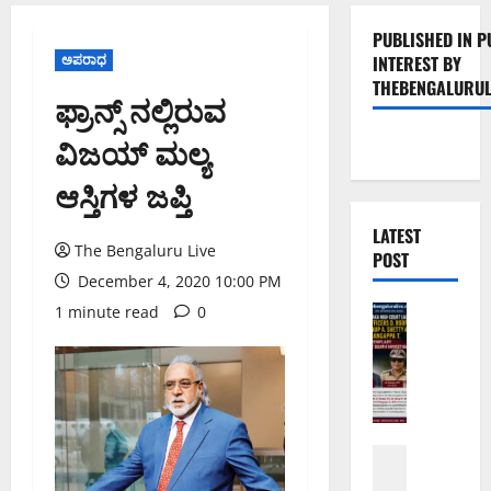
PUBLISHED IN P
ಅಪರಾಧ
INTEREST BY
THEBENGALURUL
ಫ್ರಾನ್ಸ್ ನಲ್ಲಿರುವ
ವಿಜಯ್ ಮಲ್ಯ
ಆಸ್ತಿಗಳ ಜಪ್ತಿ
LATEST
The Bengaluru Live
POST
December 4, 2020 10:00 PM
1 minute read
0
ಅಪರಾಧ
ಬೆಂಗಳೂರು 
ವ
ರ
ದ
ಕ್
ಷಿ
ಬೆಳಗಾವಿ
ಣೆ
ಬೆಂಗಳೂರು 