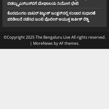
ಬಿ‌ಡಬ್ಲ್ಯು‌ಎಸ್‌ಎಸ್‌ಬಿಗೆ ಮೇಘಾಲಯ ನಿಯೋಗ ಭೇಟಿ
ಕೊರಮಂಗಲ ವಾಟರ್ ಟ್ಯಾಂಕ್ ಜಂಕ್ಷನ್‌ನಲ್ಲಿ ಸಂಚಾರ ಸುಧಾರಣೆ
ಪರಿಶೀಲನೆ ನಡೆಸಿದ ಜಂಟಿ ಪೊಲೀಸ್ ಆಯುಕ್ತ ಕಾರ್ತಿಕ್ ರೆಡ್ಡಿ
©Copyright 2025 The Bengaluru Live All rights reserved.
|
MoreNews
by AF themes.