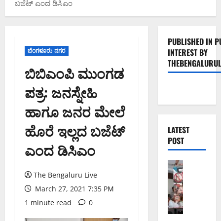
ಬಜೆಟ್‌ ಎಂದ ಡಿಸಿಎಂ
PUBLISHED IN P
ಬೆಂಗಳೂರು ನಗರ
INTEREST BY
THEBENGALURUL
ಬಿಬಿಎಂಪಿ ಮುಂಗಡ
ಪತ್ರ: ಜನಸ್ನೇಹಿ
ಹಾಗೂ ಜನರ ಮೇಲೆ
ಹೊರೆ ಇಲ್ಲದ ಬಜೆಟ್‌
LATEST
POST
ಎಂದ ಡಿಸಿಎಂ
ಬೆಂಗಳೂರು 
ನೈ
The Bengaluru Live
ಸ್
March 27, 2021 7:35 PM
ರ
1 minute read
0
ಸ್
ತೆ