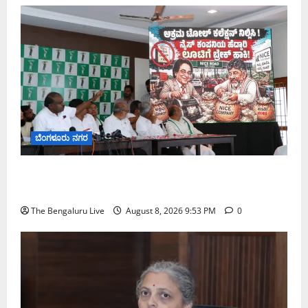
ಬೆಂಗಳೂರು ನಗರ
ನೈಸ್ ರಸ್ತೆಯಲ್ಲಿ ಟೋಲ್ ಕಟ್ಟಬೇಡಿ: ರಾಜ್ಯ ಸರ್ಕಾರಕ್ಕೆ ಎರಡು
ವಾರಗಳ ಗಡುವು ನೀಡಿದ ಎಚ್.ಡಿ. ಕುಮಾರಸ್ವಾಮಿ
The Bengaluru Live
August 8, 2026 9:53 PM
0