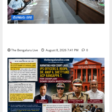
ಬೆಂಗಳೂರು ನಗರ
ನಾಗರಿಕರ ಸಮಸ್ಯೆಗಳಿಗೆ ಒಂದೇ ಕಡೆ ಪರಿಹಾರ: ‘ನಾಗರಿಕ
ಸಹಾಯ ಕೇಂದ್ರ’ ಸ್ಥಾಪನೆಗೆ ಬೆಂಗಳೂರು ಪೂರ್ವ ನಗರ ಪಾಲಿಕೆ
ಚಿಂತನೆ
The Bengaluru Live
August 8, 2026 7:41 PM
0