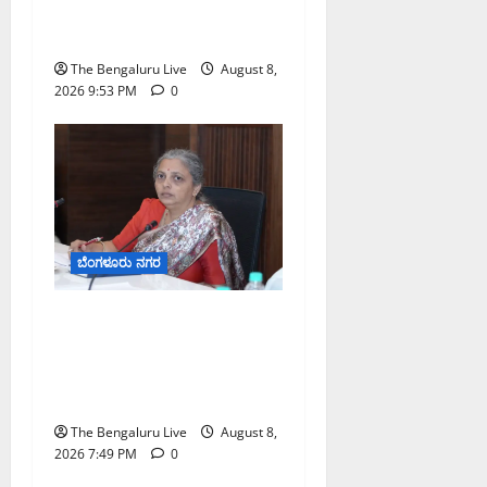
ಎರಡು ವಾರಗಳ ಗಡುವು
ನೀಡಿದ ಎಚ್.ಡಿ. ಕುಮಾರಸ್ವಾಮಿ
The Bengaluru Live
August 8,
2026 9:53 PM
0
ಬೆಂಗಳೂರು ನಗರ
ಗಣೇಶ ಚತುರ್ಥಿ 2026: ಜಿಬಿಎ
ವ್ಯಾಪ್ತಿಯಲ್ಲಿ ಪಿಒಪಿ ಗಣೇಶ
ಮೂರ್ತಿಗಳ ತಯಾರಿಕೆ, ಮಾರಾಟ
ಮತ್ತು ವಿಸರ್ಜನೆ ನಿಷೇಧ
The Bengaluru Live
August 8,
2026 7:49 PM
0