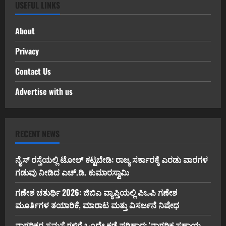
USEFUL LINKS
About
Privacy
Contact Us
Advertise with us
RECENT NEWS
ನೈಸ್ ರಸ್ತೆಯಲ್ಲಿ ಟೋಲ್ ಕಟ್ಟಬೇಡಿ: ರಾಜ್ಯ ಸರ್ಕಾರಕ್ಕೆ ಎರಡು ವಾರಗಳ
ಗಡುವು ನೀಡಿದ ಎಚ್.ಡಿ. ಕುಮಾರಸ್ವಾಮಿ
ಗಣೇಶ ಚತುರ್ಥಿ 2026: ಜಿಬಿಎ ವ್ಯಾಪ್ತಿಯಲ್ಲಿ ಪಿಒಪಿ ಗಣೇಶ
ಮೂರ್ತಿಗಳ ತಯಾರಿಕೆ, ಮಾರಾಟ ಮತ್ತು ವಿಸರ್ಜನೆ ನಿಷೇಧ
ನಾಗರಿಕರ ಸಮಸ್ಯೆಗಳಿಗೆ ಒಂದೇ ಕಡೆ ಪರಿಹಾರ: ‘ನಾಗರಿಕ ಸಹಾಯ