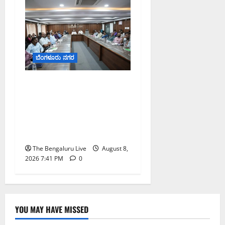
ಬೆಂಗಳೂರು ನಗರ
ನಾಗರಿಕರ ಸಮಸ್ಯೆಗಳಿಗೆ ಒಂದೇ
ಕಡೆ ಪರಿಹಾರ: ‘ನಾಗರಿಕ
ಸಹಾಯ ಕೇಂದ್ರ’ ಸ್ಥಾಪನೆಗೆ
ಬೆಂಗಳೂರು ಪೂರ್ವ ನಗರ
ಪಾಲಿಕೆ ಚಿಂತನೆ
The Bengaluru Live
August 8,
2026 7:41 PM
0
YOU MAY HAVE MISSED