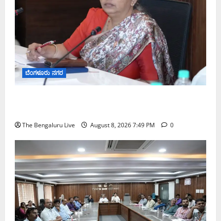
ಬೆಂಗಳೂರು ನಗರ
ಗಣೇಶ ಚತುರ್ಥಿ 2026: ಜಿಬಿಎ ವ್ಯಾಪ್ತಿಯಲ್ಲಿ ಪಿಒಪಿ ಗಣೇಶ
ಮೂರ್ತಿಗಳ ತಯಾರಿಕೆ, ಮಾರಾಟ ಮತ್ತು ವಿಸರ್ಜನೆ ನಿಷೇಧ
The Bengaluru Live
August 8, 2026 7:49 PM
0