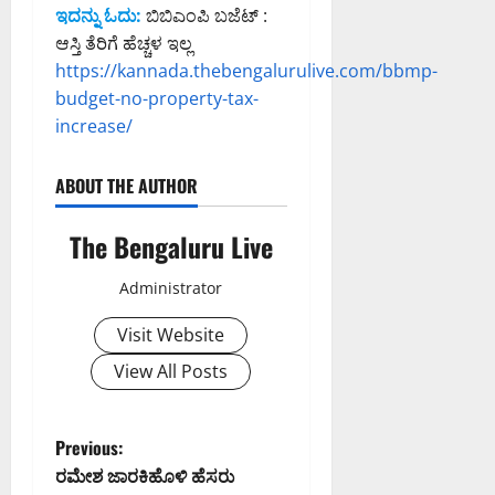
ಟಿ
ತೆ
ಇದನ್ನು ಓದು:
ಬಿಬಿಎಂಪಿ ಬಜೆಟ್ :
ತೆ
ಮ
ಗೆ
August
ಆಸ್ತಿ ತೆರಿಗೆ ಹೆಚ್ಚಳ ಇಲ್ಲ
;
ತ್
ಕ್
8,
ಹ
https://kannada.thebengalurulive.com/bbmp-
ತು
ರ
2026
ವಾ
budget-no-property-tax-
ಎ
ಮ
7:41
ಮಾ
increase/
ಸಿ
PM
ನ
ಪಿ
August
ಇ
0
ರಂ
7,
ABOUT THE AUTHOR
ಲಾ
ಗ
2026
ಖೆ
ಪ್
8:36
The Bengaluru Live
ಎ
PM
ಪ
ಚ್
ಟಿ
0
ಚ
Administrator
.
ರಿ
ಅ
Visit Website
ಕೆ
ವ
ರ
View All Posts
August
ನ್
7,
ನು
2026
ಶ್
P
Previous:
1:11
ಲಾ
ರಮೇಶ ಜಾರಕಿಹೊಳಿ ಹೆಸರು
PM
ಘಿ