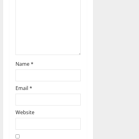
o
n
Name
*
Email
*
Website