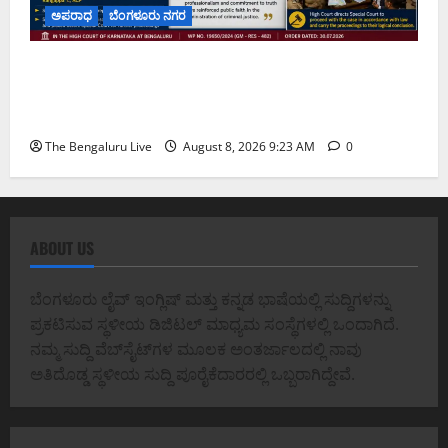
ಅಪರಾಧ
ಬೆಂಗಳೂರು ನಗರ
ವರದಕ್ಷಿಣೆ ಸಾವಿನ ಪ್ರಕರಣದ ಮಾದರಿ ತನಿಖೆ: ಐಪಿಎಸ್
ಅಧಿಕಾರಿಗಳಾದ ಡಿ. ರೂಪಾ, ಡಾ. ಅನುಪ್ ಎ. ಶೆಟ್ಟಿ ಮತ್ತು
ಎಸಿಪಿ ರಂಗಪ್ಪ ಟಿ. ಅವರನ್ನು ಶ್ಲಾಘಿಸಿದ ಕರ್ನಾಟಕ ಹೈಕೋರ್ಟ್
The Bengaluru Live
August 8, 2026 9:23 AM
0
ABOUT US
ಬೆಂಗಳೂರು ಲೈವ್ ಇಂಗ್ಲಿಷ್ ಮತ್ತು ಕನ್ನಡ ಭಾಷೆಯಲ್ಲಿ ಸುದ್ದಿಗಳನ್ನು
ಪ್ರಕಟಿಸುವ ಸ್ಥಳೀಯ ಡಿಜಿಟಲ್ ಮಾಧ್ಯಮ ಸಂಸ್ಥೆಗಳಲ್ಲಿ ಒಂದಾಗಿದೆ.
ನಮ್ಮ ಸುದ್ದಿ ವೆಬ್‌ಸೈಟ್‌ಗಳ ಮೂಲಕ ಅಂತರ್ಜಾಲದಲ್ಲಿ ನಾವು
ಅತಿದೊಡ್ಡ ಸ್ಥಳೀಯ ಸುದ್ದಿ ಪೂರೈಕೆದಾರರಲ್ಲಿ ಒಬ್ಬರಾಗಿದ್ದೇವೆ.