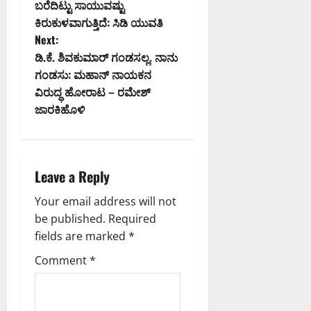
o
ಬರೆದಿಟ್ಟು ಸಾಯುವಷ್ಟು
ಸಿ
0
ಕಿರುಕುಳವಾಗುತ್ತಿದೆ: ಸಿಡಿ ಯುವತಿ
s
ದ
Next:
ಕ
t
ಡಿ.ಕೆ. ಶಿವಕುಮಾರ್ ಗಂಡಸಲ್ಲ. ನಾನು
ರ್
ಗಂಡಸು: ಮಹಾನ್ ನಾಯಕನ
ನಾ
n
ಟ
ವಿರುದ್ಧ ಹೋರಾಟ – ರಮೇಶ್
ಕ
ಜಾರಕಿಹೊಳಿ
a
ಹೈ
ಕೋ
v
ರ್
ಟ್
i
Leave a Reply
August
g
Your email address will not
8,
be published.
Required
2026
a
fields are marked
*
9:23
AM
t
Comment
*
0
i