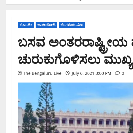
ಕರ್ನಾಟಕ
ಬಾಗಲಕೋಟ
ಬೆಂಗಳೂರು ನಗರ
ಬಸವ ಅಂತರರಾಷ್ಟ್ರೀಯ 
ಚುರುಕುಗೊಳಿಸಲು ಮುಖ್ಯ
The Bengaluru Live
July 6, 2021 3:00 PM
0