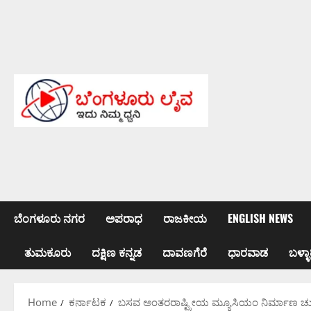
Skip
to
content
ಬೆಂಗಳೂರು ನಗರ
ಅಪರಾಧ
ರಾಜಕೀಯ
ENGLISH NEWS
ತುಮಕೂರು
ದಕ್ಷಿಣ ಕನ್ನಡ
ದಾವಣಗೆರೆ
ಧಾರವಾಡ
ಬಳ್ಳಾ
Home
ಕರ್ನಾಟಕ
ಬಸವ ಅಂತರರಾಷ್ಟ್ರೀಯ ಮ್ಯೂಸಿಯಂ ನಿರ್ಮಾಣ ಚು