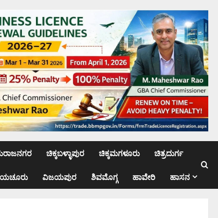
ಮರಾಜನಗರ
ಚಿಕ್ಕಬಳ್ಳಾಪುರ
ಚಿಕ್ಕಮಗಳೂರು
ಚಿತ್ರದುರ್ಗ
ಾಯಚೂರು
ವಿಜಯಪುರ
ಶಿವಮೊಗ್ಗ
ಹಾವೇರಿ
ಹಾಸನ