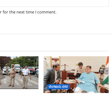
r for the next time I comment.
ಬೆಂಗಳೂರು ನಗರ
ರ್ ಟ್ಯಾಂಕ್
ಬೆಂಗಳೂರು–ಮೈಸೂರು ಎಕ್ಸ್‌ಪ್ರೆಸ್‌ವೇ
ಸಂಚಾರ ಸುಧಾರಣೆ
ವಿಶ್ರಾಂತಿ ಕೇಂದ್ರಕ್ಕೆ ಭೂಸ್ವಾಧೀನಕ್ಕೆ ನಿತಿನ್
ಸಿದ ಜಂಟಿ ಪೊಲೀಸ್