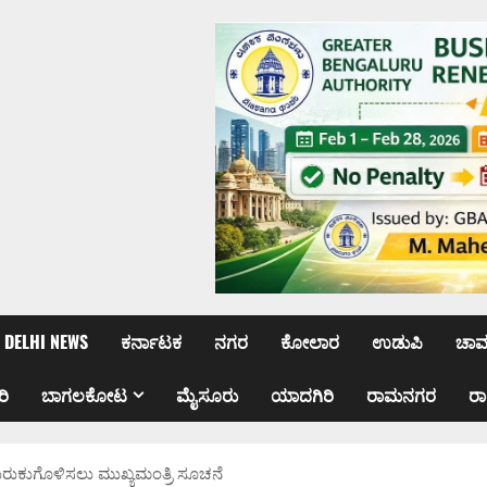
DELHI NEWS
ಕರ್ನಾಟಕ
ನಗರ
ಕೋಲಾರ
ಉಡುಪಿ
ಚಾ
ರಿ
ಬಾಗಲಕೋಟ
ಮೈಸೂರು
ಯಾದಗಿರಿ
ರಾಮನಗರ
ರ
ರುಕುಗೊಳಿಸಲು ಮುಖ್ಯಮಂತ್ರಿ ಸೂಚನೆ