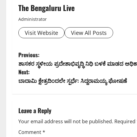
The Bengaluru Live
Administrator
Visit Website
View All Posts
P
Previous:
ಶಾಸಕರ ಸ್ಥಳೀಯ ಪ್ರದೇಶಾಭಿವೃದ್ಧಿ ನಿಧಿ ಬಳಕೆ ಮಾಡದ ಅಧ
o
Next:
s
ಬಾದಾಮಿ ಕ್ಷೇತ್ರದಿಂದಲೇ ಸ್ಪರ್ಧೆ: ಸಿದ್ದರಾಮಯ್ಯ ಘೋಷಣೆ
t
n
Leave a Reply
a
Your email address will not be published.
Required 
v
Comment
*