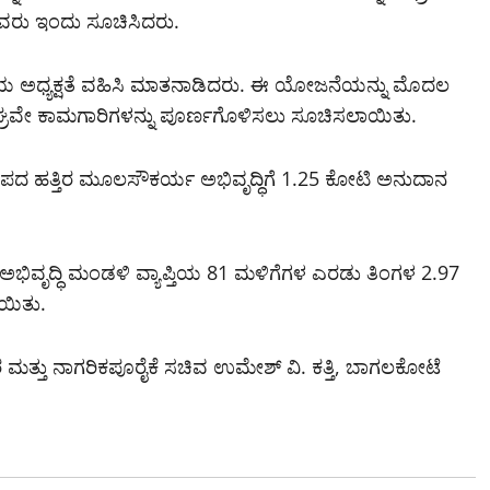
ವರು ಇಂದು ಸೂಚಿಸಿದರು.
ಅಧ್ಯಕ್ಷತೆ ವಹಿಸಿ ಮಾತನಾಡಿದರು. ಈ ಯೋಜನೆಯನ್ನು ಮೊದಲ
ದು, ಶೀಘ್ರವೇ ಕಾಮಗಾರಿಗಳನ್ನು ಪೂರ್ಣಗೊಳಿಸಲು ಸೂಚಿಸಲಾಯಿತು.
ಂಟಪದ ಹತ್ತಿರ ಮೂಲಸೌಕರ್ಯ ಅಭಿವೃದ್ಧಿಗೆ 1.25 ಕೋಟಿ ಅನುದಾನ
ೃದ್ಧಿ ಮಂಡಳಿ ವ್ಯಾಪ್ತಿಯ 81 ಮಳಿಗೆಗಳ ಎರಡು ತಿಂಗಳ 2.97
ಾಯಿತು.
್ತು ನಾಗರಿಕಪೂರೈಕೆ ಸಚಿವ ಉಮೇಶ್ ವಿ. ಕತ್ತಿ, ಬಾಗಲಕೋಟೆ