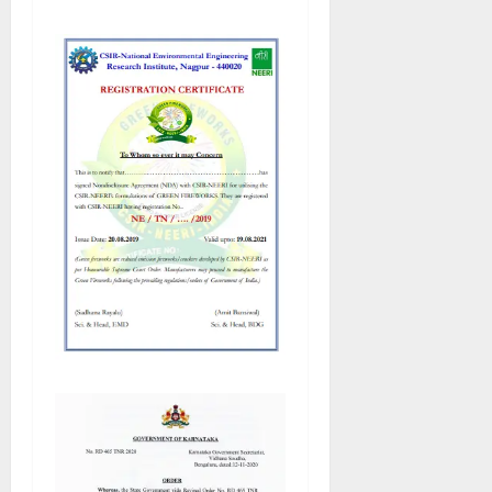
ಯಾ
ಚ
ರ
ಣೆ
August
5,
2026
2:55
PM
0