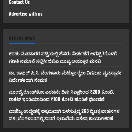
Contact Us
Advertise with us
RECENT NEWS
ಕರಡು ಮತದಾರರ ಪಟ್ಟಿಯಲ್ಲಿ ಹೆಸರು ಸೇರ್ಪಡೆಗೆ ಆಗಸ್ಟ್ 7ರೊಳಗೆ
ಗಣತಿ ನಮೂನೆ ಸಲ್ಲಿಸಿ: ಜಿಬಿಎ ಮುಖ್ಯ ಆಯುಕ್ತರ ಮನವಿ
ಡಾ. ಜಾಫರ್ ಪಿ.ಸಿ. ಬೆಂಗಳೂರು ಮೆಟ್ರೋ ರೈಲು ನಿಗಮದ ವ್ಯವಸ್ಥಾಪಕ
ನಿರ್ದೇಶಕರಾಗಿ ನೇಮಕ
ಮುಂಬೈ ರೋಡ್‌ಶೋ ಎರಡನೇ ದಿನ: ಸಿಪ್ಲಾದಿಂದ ₹200 ಕೋಟಿ,
ರಾಕೆಟ್ ಇಂಡಿಯಾದಿಂದ ₹100 ಕೋಟಿ ಹೂಡಿಕೆ ಘೋಷಣೆ
ವಾಣಿಜ್ಯ ಉದ್ದೇಶಕ್ಕೆ ಅಕ್ರಮವಾಗಿ ಬಳಸುತ್ತಿದ್ದ 263 ದ್ವಿಚಕ್ರ ವಾಹನಗಳ
ವಶ; ಬೆಂಗಳೂರಿನಲ್ಲಿ ಸಾರಿಗೆ ಇಲಾಖೆಯ ವಿಶೇಷ ಕಾರ್ಯಾಚರಣೆ