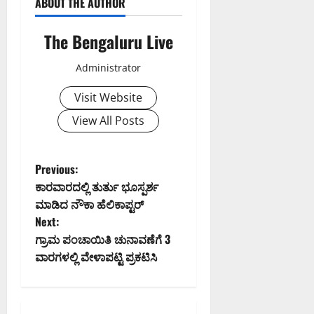
ABOUT THE AUTHOR
The Bengaluru Live
Administrator
Visit Website
View All Posts
P
Previous:
ಕಾರವಾರದಲ್ಲಿ ತುರ್ತು ಭೂಸ್ಪರ್ಶ
o
ಮಾಡಿದ ನೌಕಾ ಹೆಲಿಕಾಪ್ಟರ್‌
Next:
s
ಗ್ರಾಮ ಪಂಚಾಯಿತಿ ಚುನಾವಣೆಗೆ 3
t
ವಾರಗಳಲ್ಲಿ ವೇಳಾಪಟ್ಟಿ ಪ್ರಕಟಿಸಿ
n