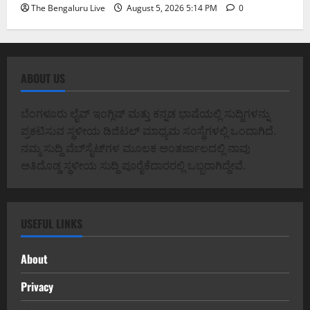
The Bengaluru Live
August 5, 2026 5:14 PM
0
ABOUT US
ಬೆಂಗಳೂರು ಲೈವ್ ಇಂಗ್ಲಿಷ್ ಮತ್ತು ಕನ್ನಡ ಭಾಷೆಯಲ್ಲಿ ಸುದ್ದಿಗಳನ್ನು
ಪ್ರಕಟಿಸುವ ಸ್ಥಳೀಯ ಡಿಜಿಟಲ್ ಮಾಧ್ಯಮ ಸಂಸ್ಥೆಗಳಲ್ಲಿ ಒಂದಾಗಿದೆ.
ನಮ್ಮ ಸುದ್ದಿ ವೆಬ್‌ಸೈಟ್‌ಗಳ ಮೂಲಕ ಅಂತರ್ಜಾಲದಲ್ಲಿ ನಾವು
ಅತಿದೊಡ್ಡ ಸ್ಥಳೀಯ ಸುದ್ದಿ ಪೂರೈಕೆದಾರರಲ್ಲಿ ಒಬ್ಬರಾಗಿದ್ದೇವೆ.
USEFUL LINKS
About
Privacy