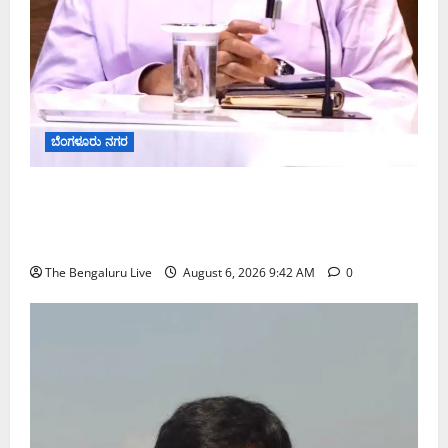
ಬೆಂಗಳೂರು ನಗರ
ಕರಡು ಮತದಾರರ ಪಟ್ಟಿಯಲ್ಲಿ ಹೆಸರು ಸೇರ್ಪಡೆಗೆ ಆಗಸ್ಟ್
7ರೊಳಗೆ ಗಣತಿ ನಮೂನೆ ಸಲ್ಲಿಸಿ: ಜಿಬಿಎ ಮುಖ್ಯ ಆಯುಕ್ತರ
ಮನವಿ
The Bengaluru Live
August 6, 2026 9:42 AM
0