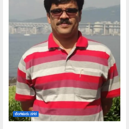
ಬೆಂಗಳೂರು ನಗರ