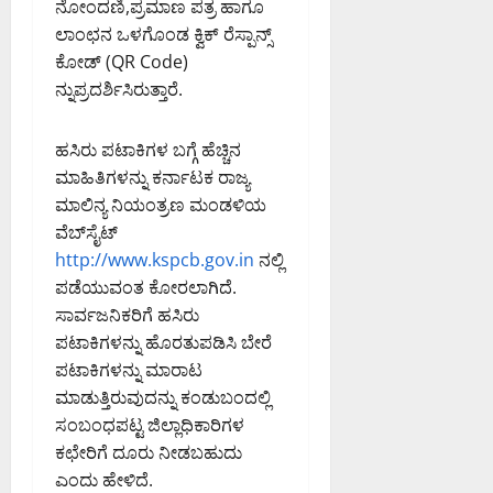
ಟೆ
ತ್
ಇ
ನೋಂದಣಿ,ಪ್ರಮಾಣ ಪತ್ರ ಹಾಗೂ
ಬ
ಸ
ಲಾ
ಲಾಂಛನ ಒಳಗೊಂಡ ಕ್ವಿಕ್ ರೆಸ್ಪಾನ್ಸ್
ಳಿ
ವ
ಖೆ
ಕೋಡ್ (QR Code)
ಬೆಂ
ಸಂ
ಯ
ನ್ನುಪ್ರದರ್ಶಿಸಿರುತ್ತಾರೆ.
ಗ
ಭ್
ವಿ
ಳೂ
ರ
ಶೇ
ರು
ಮ
ಹಸಿರು ಪಟಾಕಿಗಳ ಬಗ್ಗೆ ಹೆಚ್ಚಿನ
ಷ
ಕೇಂ
ಕಾ
ಮಾಹಿತಿಗಳನ್ನು ಕರ್ನಾಟಕ ರಾಜ್ಯ
ದ್
ರ್
August
ಮಾಲಿನ್ಯ ನಿಯಂತ್ರಣ ಮಂಡಳಿಯ
ರ
ಯಾ
5,
ವೆಬ್‍ಸೈಟ್
ನ
ಚ
2026
http://www.kspcb.gov.in
ನಲ್ಲಿ
ಗ
5:04
ರ
ಪಡೆಯುವಂತ ಕೋರಲಾಗಿದೆ.
PM
ರ
ಣೆ
ಸಾರ್ವಜನಿಕರಿಗೆ ಹಸಿರು
ಪಾ
0
ಲಿ
ಪಟಾಕಿಗಳನ್ನು ಹೊರತುಪಡಿಸಿ ಬೇರೆ
August
ಕೆ
ಪಟಾಕಿಗಳನ್ನು ಮಾರಾಟ
5,
ಯ
2026
ಮಾಡುತ್ತಿರುವುದನ್ನು ಕಂಡುಬಂದಲ್ಲಿ
ಮ
5:14
ಸಂಬಂಧಪಟ್ಟ ಜಿಲ್ಲಾಧಿಕಾರಿಗಳ
ಹಾ
PM
ಕಛೇರಿಗೆ ದೂರು ನೀಡಬಹುದು
ಕಾ
0
ಎಂದು ಹೇಳಿದೆ.
ರ್