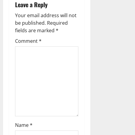
a
Leave a Reply
v
Your email address will not
be published.
Required
i
fields are marked
*
g
Comment
*
a
t
i
o
n
Name
*