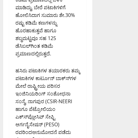
ಕ
ದ
ಕ್
0
ಆ
5,
ಮಾಡಿದ್ದು, ಬೇರೆ ಪಟಾಕಿಗಳಿಗೆ
ದ
ಲ
ರ
ಕೋ
ಯು
2026
ಹೋಲಿಸಿದಾಗ ಸುಮಾರು ಶೇ.30%
ಒ
ಬಾ
ವಾ
ಟಿ
10:35
ಕ್
ರಷ್ಟು ಕಡಿಮೆ ಕಣಗಳನ್ನು
ತ್
ರಿ
ಹ
PM
ಹೂ
ತ
ತು
ಹೊರಹಾಕುತ್ತವೆ ಹಾಗೂ
ಗೆ
ನ
ಡಿ
ರ
0
ವ
ಸಾ
ಗ
ಶಬ್ಧಮಟ್ಟವೂ ಸಹ 125
ಕೆ
ಮ
ರಿ
ರ್
ಳ
ಘೋ
ಡೆಸಿಬಲ್‍ಗಿಂತ ಕಡಿಮೆ
ನ
ತೆ
ವ
ವ
ಷ
ವಿ
ಪ್ರಮಾಣದಲ್ಲಿರುತ್ತದೆ.
ರ
ಜ
ಶ
ಣೆ
ವು
ನಿ
;
August
ಹಸಿರು ಪಟಾಕಿಗಳ ತಯಾರಕರು ತಮ್ಮ
;
ಕ
ಬೆಂ
August
6,
ಕೆ
ರ
ಪಟಾಕಿಗಳ ಕಾರ್ಟೂನ್ ಬಾಕ್ಸ್‍ಗಳ
ಗ
5,
2026
.
ಬೃ
ಳೂ
ಮೇಲೆ ರಾಷ್ಟ್ರೀಯ ಪರಿಸರ
2026
9:42
ಆ
ಹ
ರಿ
8:22
AM
ಇಂಜಿನಿಯರಿಂಗ್ ಸಂಶೋಧನಾ
ರ್
ತ್
PM
ನ
ಸಂಸ್ಥೆ, ನಾಗಪುರ (CSIR-NEERI
.
0
ಸ್
ಲ್
ಹಾಗೂ ಪೆಟ್ರೋಲಿಯಂ
0
ಮಾ
ವಾ
ಲಿ
ಎಕ್ಸ್‍ಪ್ಲೋಸಿವ್ ಸೇಫ್ಟಿ
ರು
ತಂ
ಸಾ
ಆರ್ಗನೈಸೇಷನ್ (PESO)
ಕ
ತ್ರ್
ರಿ
ಟ್
ರವರಿಂದಅನುಮೋದನೆ ಪಡೆದು
ಯೋ
ಗೆ