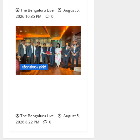
ನೇಮಕ
The Bengaluru Live
August 5,
2026 10:35 PM
0
ಬೆಂಗಳೂರು ನಗರ
ಮುಂಬೈ ರೋಡ್‌ಶೋ ಎರಡನೇ
ದಿನ: ಸಿಪ್ಲಾದಿಂದ ₹200 ಕೋಟಿ,
ರಾಕೆಟ್ ಇಂಡಿಯಾದಿಂದ ₹100
ಕೋಟಿ ಹೂಡಿಕೆ ಘೋಷಣೆ
The Bengaluru Live
August 5,
2026 8:22 PM
0