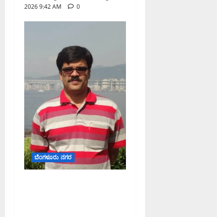
2026 9:42 AM
0
ಬೆಂಗಳೂರು ನಗರ
ಡಾ. ಜಾಫರ್ ಪಿ.ಸಿ. ಬೆಂಗಳೂರು
ಮೆಟ್ರೋ ರೈಲು ನಿಗಮದ
ವ್ಯವಸ್ಥಾಪಕ ನಿರ್ದೇಶಕರಾಗಿ