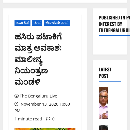
PUBLISHED IN P
ಕರ್ನಾಟಕ
ನಗರ
ಬೆಂಗಳೂರು ನಗರ
INTEREST BY
THEBENGALURUL
ಹಸಿರು ಪಟಾಕಿಗೆ
ಮಾತ್ರ ಅವಕಾಶ:
ಮಾಲೀನ್ಯ
ನಿಯಂತ್ರಣ
LATEST
POST
ಮಂಡಳಿ
ಬೆಂಗಳೂರು 
ಕ
The Bengaluru Live
ರ
November 13, 2020 10:00
ಡು
PM
ಮ
1 minute read
0
ತ
ದಾ
ಬೆಂಗಳೂರು 