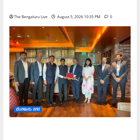
ಡಾ. ಜಾಫರ್ ಪಿ.ಸಿ. ಬೆಂಗಳೂರು ಮೆಟ್ರೋ ರೈಲು ನಿಗಮದ
ವ್ಯವಸ್ಥಾಪಕ ನಿರ್ದೇಶಕರಾಗಿ ನೇಮಕ
The Bengaluru Live
August 5, 2026 10:35 PM
0
ಬೆಂಗಳೂರು ನಗರ
ಮುಂಬೈ ರೋಡ್‌ಶೋ ಎರಡನೇ ದಿನ: ಸಿಪ್ಲಾದಿಂದ ₹200
ಕೋಟಿ, ರಾಕೆಟ್ ಇಂಡಿಯಾದಿಂದ ₹100 ಕೋಟಿ ಹೂಡಿಕೆ