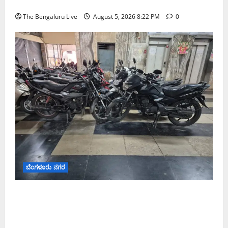
ಘೋಷಣೆ
The Bengaluru Live
August 5, 2026 8:22 PM
0
ಬೆಂಗಳೂರು ನಗರ
ವಾಣಿಜ್ಯ ಉದ್ದೇಶಕ್ಕೆ ಅಕ್ರಮವಾಗಿ ಬಳಸುತ್ತಿದ್ದ 263 ದ್ವಿಚಕ್ರ
ವಾಹನಗಳ ವಶ; ಬೆಂಗಳೂರಿನಲ್ಲಿ ಸಾರಿಗೆ ಇಲಾಖೆಯ ವಿಶೇಷ
ಕಾರ್ಯಾಚರಣೆ