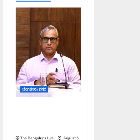
ಬೆಂಗಳೂರು ನಗರ
ಕರಡು ಮತದಾರರ ಪಟ್ಟಿಯಲ್ಲಿ
ಹೆಸರು ಸೇರ್ಪಡೆಗೆ ಆಗಸ್ಟ್
7ರೊಳಗೆ ಗಣತಿ ನಮೂನೆ ಸಲ್ಲಿಸಿ:
ಜಿಬಿಎ ಮುಖ್ಯ ಆಯುಕ್ತರ ಮನವಿ
The Bengaluru Live
August 6,