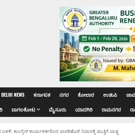
DELHI NEWS
ಕರ್ನಾಟಕ
ನಗರ
ಕೋಲಾರ
ಉಡುಪಿ
ಚಾ
ರಿ
ಬಾಗಲಕೋಟ
ಮೈಸೂರು
ಯಾದಗಿರಿ
ರಾಮನಗರ
ರ
ಪದ ಬಳಕೆ: ಕಾಂಗ್ರೆಸ್ ಕಾರ್ಯಕರ್ತರಿಂದ ಜಾರಕಿಹೊಳಿ ನಿವಾಸಕ್ಕೆ ಮುತ್ತಿಗೆ ಯತ್ನ