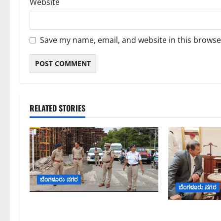
Website
Save my name, email, and website in this browse
RELATED STORIES
ಬೆಂಗಳೂರು ನಗರ
ಬೆಂಗಳೂರು ನಗರ
ಕೊರಮಂಗಲ ವಾಟರ್ ಟ್ಯಾಂಕ್
ಬೆಂಗಳೂರು–ಮೈಸೂರ
ಜಂಕ್ಷನ್‌ನಲ್ಲಿ ಸಂಚಾರ ಸುಧಾರಣೆ