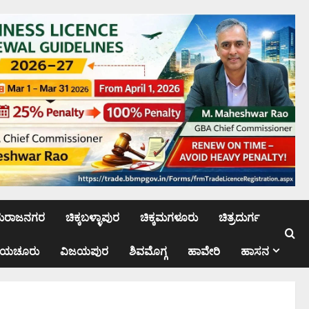
ಮರಾಜನಗರ
ಚಿಕ್ಕಬಳ್ಳಾಪುರ
ಚಿಕ್ಕಮಗಳೂರು
ಚಿತ್ರದುರ್ಗ
ಾಯಚೂರು
ವಿಜಯಪುರ
ಶಿವಮೊಗ್ಗ
ಹಾವೇರಿ
ಹಾಸನ