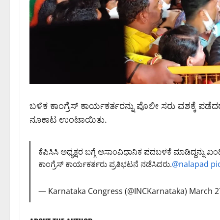
ಬಳಿಕ ಕಾಂಗ್ರೆಸ್ ಕಾರ್ಯಕರ್ತರನ್ನು ಪೊಲೀ ಸರು ವಶಕ್ಕೆ ಪಡ
ನೂಕಾಟ ಉಂಟಾಯಿತು.
ಕೆಪಿಸಿಸಿ ಅಧ್ಯಕ್ಷರ ಬಗ್ಗೆ ಅಸಾಂವಿಧಾನಿಕ ಪದಬಳಕೆ ಮಾಡಿದ್ದನ್
ಕಾಂಗ್ರೆಸ್ ಕಾರ್ಯಕರ್ತರು ಪ್ರತಿಭಟನೆ ನಡೆಸಿದರು.
@nalapad
pi
— Karnataka Congress (@INCKarnataka)
March 2