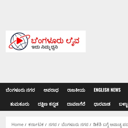
Skip
to
content
ಬೆಂಗಳೂರು ನಗರ
ಅಪರಾಧ
ರಾಜಕೀಯ
ENGLISH NEWS
ತುಮಕೂರು
ದಕ್ಷಿಣ ಕನ್ನಡ
ದಾವಣಗೆರೆ
ಧಾರವಾಡ
ಬಳ್ಳಾ
Home
ಕರ್ನಾಟಕ
ನಗರ
ಬೆಂಗಳೂರು ನಗರ
ಡಿಕೆಶಿ ಬಗ್ಗೆ ಅವಾಚ್ಯ 