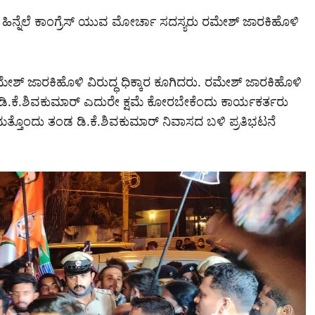
ಿದ‌ ಹಿನ್ನೆಲೆ ಕಾಂಗ್ರೆಸ್ ಯುವ ಮೋರ್ಚಾ ಸದಸ್ಯರು ರಮೇಶ್ ಜಾರಕಿಹೊಳಿ
ಶ್ ಜಾರಕಿಹೊಳಿ ವಿರುದ್ಧ ಧಿಕ್ಕಾರ ಕೂಗಿದರು. ರಮೇಶ್ ಜಾರಕಿಹೊಳಿ
.ಡಿ.ಕೆ.ಶಿವಕುಮಾರ್ ಎದುರೇ ಕ್ಷಮೆ ಕೋರಬೇಕೆಂದು ಕಾರ್ಯಕರ್ತರು
್ತೊಂದು ತಂಡ ಡಿ.ಕೆ.ಶಿವಕುಮಾರ್ ನಿವಾಸದ ಬಳಿ ಪ್ರತಿಭಟನೆ