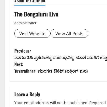
ABOUT THE AUTHOR
The Bengaluru Live
Administrator
Visit Website
View All Posts
P
Previous:
ನನಗೂ ಸಿಡಿ ಪ್ರಕರಣಕ್ಕೂ ಸಂಬಂಧವಿಲ್ಲ, ಹತಾಶೆ ಮಾತಿಗೆ ಉತ್ತರ
o
Next:
s
Yuvarathnaa: ಮುಂಗಡ ಟಿಕೆಟ್ ಬುಕ್ಕಿಂಗ್ ಶುರು
t
n
Leave a Reply
a
Your email address will not be published.
Required 