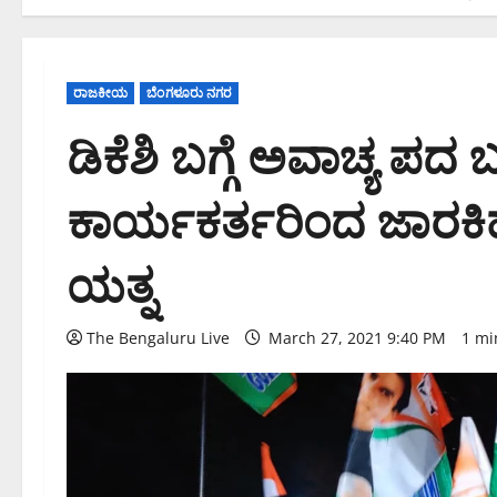
ರಾಜಕೀಯ
ಬೆಂಗಳೂರು ನಗರ
ಡಿಕೆಶಿ ಬಗ್ಗೆ ಅವಾಚ್ಯ ಪದ ಬ
ಕಾರ್ಯಕರ್ತರಿಂದ ಜಾರಕಿಹೊಳ
ಯತ್ನ
The Bengaluru Live
March 27, 2021 9:40 PM
1 mi