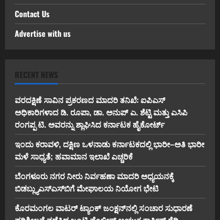
Contact Us
Advertise with us
RECENT NEWS
ವರದಕ್ಷಿಣೆ ಸಾವಿನ ಪ್ರಕರಣದ ಮಾದರಿ ತನಿಖೆ: ಐಪಿಎಸ್
ಅಧಿಕಾರಿಗಳಾದ ಡಿ. ರೂಪಾ, ಡಾ. ಅನುಪ್ ಎ. ಶೆಟ್ಟಿ ಮತ್ತು ಎಸಿಪಿ
ರಂಗಪ್ಪ ಟಿ. ಅವರನ್ನು ಶ್ಲಾಘಿಸಿದ ಕರ್ನಾಟಕ ಹೈಕೋರ್ಟ್
ಇಂದು ಕರಾವಳಿ, ದಕ್ಷಿಣ ಒಳನಾಡು ಕರ್ನಾಟಕದಲ್ಲಿ ಭಾರೀ–ಅತಿ ಭಾರೀ
ಮಳೆ ಸಾಧ್ಯತೆ; ಹವಾಮಾನ ಇಲಾಖೆ ಎಚ್ಚರಿಕೆ
ಬೆಂಗಳೂರು ನಗರ ನೀರು ನಿರ್ವಹಣಾ ಮಾದರಿ ಅಧ್ಯಯನಕ್ಕೆ
ಬಿ‌ಡಬ್ಲ್ಯು‌ಎಸ್‌ಎಸ್‌ಬಿಗೆ ಮೇಘಾಲಯ ನಿಯೋಗ ಭೇಟಿ
ಕೊರಮಂಗಲ ವಾಟರ್ ಟ್ಯಾಂಕ್ ಜಂಕ್ಷನ್‌ನಲ್ಲಿ ಸಂಚಾರ ಸುಧಾರಣೆ