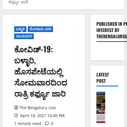
ಕರ್ಫ್ಯೂ ಜಾರಿ
PUBLISHED IN P
ಬಳ್ಳಾರಿ
ಬೆಂಗಳೂರು ನಗರ
INTEREST BY
THEBENGALURUL
ವಿಜಯನಗರ
ಕೋವಿಡ್-19:
ಬಳ್ಳಾರಿ,
ಹೊಸಪೇಟೆಯಲ್ಲಿ
LATEST
ಸೋಮವಾರದಿಂದ
POST
ರಾತ್ರಿ ಕರ್ಫ್ಯೂ ಜಾರಿ
ಅಪರಾಧ
ಬೆಂಗಳೂರು 
ವ
The Bengaluru Live
ರ
April 18, 2021 10:00 PM
ದ
1 minute read
0
ಕ್