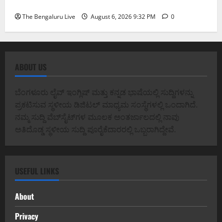
ಕಾರ್ತಿಕ್ ರೆಡ್ಡಿ
The Bengaluru Live
August 6, 2026 9:32 PM
0
ABOUT US
ಬೆಂಗಳೂರು ಲೈವ್ ಇಂಗ್ಲಿಷ್ ಮತ್ತು ಕನ್ನಡ ಭಾಷೆಯಲ್ಲಿ ಸುದ್ದಿಗಳನ್ನು
ಪ್ರಕಟಿಸುವ ಸ್ಥಳೀಯ ಡಿಜಿಟಲ್ ಮಾಧ್ಯಮ ಸಂಸ್ಥೆಗಳಲ್ಲಿ ಒಂದಾಗಿದೆ.
ನಮ್ಮ ಸುದ್ದಿ ವೆಬ್‌ಸೈಟ್‌ಗಳ ಮೂಲಕ ಅಂತರ್ಜಾಲದಲ್ಲಿ ನಾವು
ಅತಿದೊಡ್ಡ ಸ್ಥಳೀಯ ಸುದ್ದಿ ಪೂರೈಕೆದಾರರಲ್ಲಿ ಒಬ್ಬರಾಗಿದ್ದೇವೆ.
USEFUL LINKS
About
Privacy