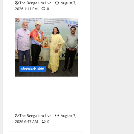
The Bengaluru Live
August 7,
2026 1:11 PM
0
ಬೆಂಗಳೂರು ನಗರ
ಬೆಂಗಳೂರು ನಗರ ನೀರು
ನಿರ್ವಹಣಾ ಮಾದರಿ ಅಧ್ಯಯನಕ್ಕೆ
ಬಿ‌ಡಬ್ಲ್ಯು‌ಎಸ್‌ಎಸ್‌ಬಿಗೆ
ಮೇಘಾಲಯ ನಿಯೋಗ ಭೇಟಿ
The Bengaluru Live
August 7,
2026 6:47 AM
0