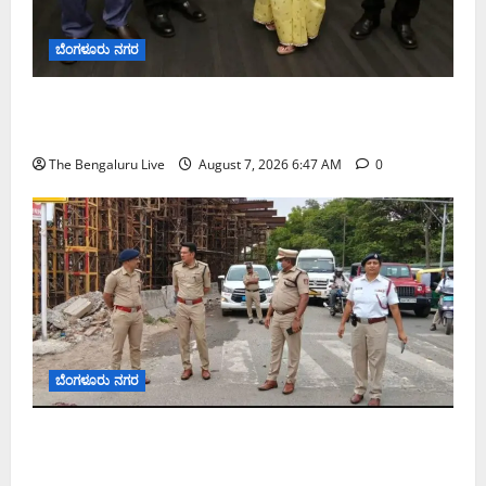
ಬೆಂಗಳೂರು ನಗರ
ಬೆಂಗಳೂರು ನಗರ ನೀರು ನಿರ್ವಹಣಾ ಮಾದರಿ ಅಧ್ಯಯನಕ್ಕೆ
ಬಿ‌ಡಬ್ಲ್ಯು‌ಎಸ್‌ಎಸ್‌ಬಿಗೆ ಮೇಘಾಲಯ ನಿಯೋಗ ಭೇಟಿ
The Bengaluru Live
August 7, 2026 6:47 AM
0
ಬೆಂಗಳೂರು ನಗರ
ಕೊರಮಂಗಲ ವಾಟರ್ ಟ್ಯಾಂಕ್ ಜಂಕ್ಷನ್‌ನಲ್ಲಿ ಸಂಚಾರ
ಸುಧಾರಣೆ ಪರಿಶೀಲನೆ ನಡೆಸಿದ ಜಂಟಿ ಪೊಲೀಸ್ ಆಯುಕ್ತ