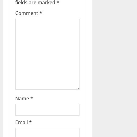
t
fields are marked
*
i
Comment
*
o
n
Name
*
Email
*