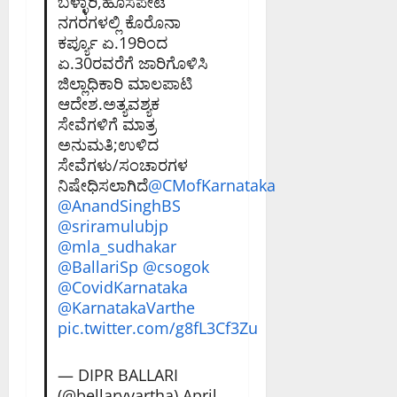
ಬಳ್ಳಾರಿ,ಹೊಸಪೇಟೆ
ನಗರಗಳಲ್ಲಿ ಕೊರೊನಾ‌
ಕರ್ಪ್ಯೂ ಏ.19ರಿಂದ‌
ಏ.30ರವರೆಗೆ ಜಾರಿಗೊಳಿಸಿ
ಜಿಲ್ಲಾಧಿಕಾರಿ ಮಾಲಪಾಟಿ
ಆದೇಶ.ಅತ್ಯವಶ್ಯಕ
ಸೇವೆಗಳಿಗೆ ಮಾತ್ರ
ಅನುಮತಿ;ಉಳಿದ
ಸೇವೆಗಳು/ಸಂಚಾರಗಳ
ನಿಷೇಧಿಸಲಾಗಿದೆ
@CMofKarnataka
@AnandSinghBS
@sriramulubjp
@mla_sudhakar
@BallariSp
@csogok
@CovidKarnataka
@KarnatakaVarthe
pic.twitter.com/g8fL3Cf3Zu
— DIPR BALLARI
(@bellaryvartha)
April