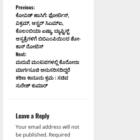
P
Previous:
ಕೋವಿಡ್ ಹಾಸಿಗೆ: ಫೋರ್ಟಿಸ್,
o
ವಿಕ್ರಮ್, ಆಸ್ಟರ್ ಸಿಎಮ್ಐ,
ಕೊಲಂಬಿಯಾ ಏಷ್ಯಾ, ಬ್ಯಾಪ್ಟಿಸ್ಟ್
s
ಆಸ್ಪತ್ರೆಗಳಿಗೆ ಬಿಬಿಎಂಪಿಯಿಂದ ಶೋ-
t
ಕಾಸ್ ನೋಟಿಸ್
Next:
n
ಮದುವೆ ಮಂಟಪಗಳಲ್ಲಿ ಕೊರೋನಾ
ಮಾರ್ಗಸೂಚಿ ಅನುಸರಿಸದಿದ್ದರೆ
a
ಕಠಿಣ ಕಾನೂನು ಕ್ರಮ : ಸಚಿವ
v
ಸುರೇಶ್ ಕುಮಾರ್
i
g
Leave a Reply
a
Your email address will not
be published.
Required