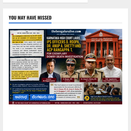
YOU MAY HAVE MISSED
ಅಪರಾಧ
ಬೆಂಗಳೂರು ನಗರ
ವರದಕ್ಷಿಣೆ ಸಾವಿನ ಪ್ರಕರಣದ ಮಾದರಿ ತನಿಖೆ: ಐಪಿಎಸ್
ಅಧಿಕಾರಿಗಳಾದ ಡಿ. ರೂಪಾ, ಡಾ. ಅನುಪ್ ಎ. ಶೆಟ್ಟಿ ಮತ್ತು
ಎಸಿಪಿ ರಂಗಪ್ಪ ಟಿ. ಅವರನ್ನು ಶ್ಲಾಘಿಸಿದ ಕರ್ನಾಟಕ ಹೈಕೋರ್ಟ್