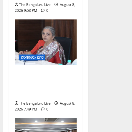
The Bengaluru Live
August 8,
2026 9:53 PM
0
ಬೆಂಗಳೂರು ನಗರ
ಗಣೇಶ ಚತುರ್ಥಿ 2026: ಜಿಬಿಎ
ವ್ಯಾಪ್ತಿಯಲ್ಲಿ ಪಿಒಪಿ ಗಣೇಶ
ಮೂರ್ತಿಗಳ ತಯಾರಿಕೆ, ಮಾರಾಟ
ಮತ್ತು ವಿಸರ್ಜನೆ ನಿಷೇಧ
The Bengaluru Live
August 8,
2026 7:49 PM
0