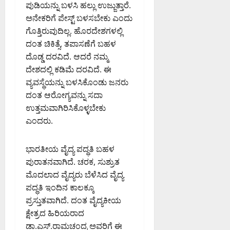
ಟಿ
ತೆ
ಪುಡಿಯನ್ನು ಬಳಸಿ ಹಲ್ಲು ಉಜ್ಜುತ್ತಾರೆ.
ತೆ
ಮ
ಗೆ
ಅನೇಕರಿಗೆ ಪೇಸ್ಟ್ ಬಳಸಬೇಕು ಎಂದು
August
;
ತ್
ಕ್
8,
ಗೊತ್ತಿರುವುದಿಲ್ಲ. ಹೊರದೇಶಗಳಲ್ಲಿ
ಹ
ತು
ರ
2026
ದಂತ ಚಿಕಿತ್ಸೆ, ತಪಾಸಣೆಗೆ ಬಹಳ
ವಾ
ಎ
ಮ
7:41
ಮಾ
ದೊಡ್ಡ ದರವಿದೆ. ಆದರೆ ನಮ್ಮ
ಸಿ
PM
ನ
ದೇಶದಲ್ಲಿ ಕಡಿಮೆ ದರವಿದೆ. ಈ
ಪಿ
August
ಇ
0
ರಂ
ವ್ಯವಸ್ಥೆಯನ್ನು ಬಳಸಿಕೊಂಡು ಜನರು
7,
ಲಾ
ಗ
2026
ದಂತ ಆರೋಗ್ಯವನ್ನು ಸದಾ
ಖೆ
ಪ್
8:36
ಉತ್ತಮವಾಗಿರಿಸಿಕೊಳ್ಳಬೇಕು
ಎ
PM
ಪ
ಎಂದರು.
ಚ್
ಟಿ
0
ಚ
.
ರಿ
ಭಾರತೀಯ ವೈದ್ಯ ಪದ್ಧತಿ ಬಹಳ
ಅ
ಕೆ
ವ
ಪುರಾತನವಾಗಿದೆ. ಚರಕ, ಸುಶ್ರುತ
ರ
ಮೊದಲಾದ ವೈದ್ಯರು ಬೆಳೆಸಿದ ವೈದ್ಯ
August
ನ್
ಪದ್ಧತಿ ಇಂದಿನ ಕಾಲಕ್ಕೂ
7,
ನು
ಪ್ರಸ್ತುತವಾಗಿದೆ. ದಂತ ವೈದ್ಯಕೀಯ
2026
ಶ್
ಕ್ಷೇತ್ರದ ಹಿರಿಯರಾದ
1:11
ಲಾ
PM
ಡಾ.ಎಸ್.ರಾಮಚಂದ್ರ ಅವರಿಗೆ ಈ
ಘಿ