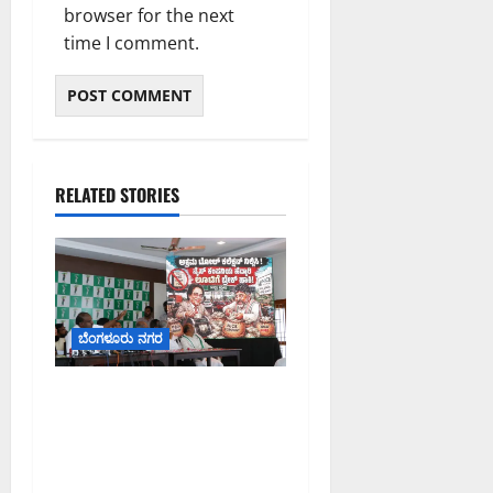
browser for the next
time I comment.
RELATED STORIES
ಬೆಂಗಳೂರು ನಗರ
ನೈಸ್ ರಸ್ತೆಯಲ್ಲಿ ಟೋಲ್
ಕಟ್ಟಬೇಡಿ: ರಾಜ್ಯ ಸರ್ಕಾರಕ್ಕೆ
ಎರಡು ವಾರಗಳ ಗಡುವು
ನೀಡಿದ ಎಚ್.ಡಿ. ಕುಮಾರಸ್ವಾಮಿ