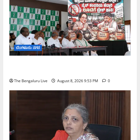
ಬೆಂಗಳೂರು ನಗರ
ನೈಸ್ ರಸ್ತೆಯಲ್ಲಿ ಟೋಲ್ ಕಟ್ಟಬೇಡಿ: ರಾಜ್ಯ ಸರ್ಕಾರಕ್ಕೆ ಎರಡು
ವಾರಗಳ ಗಡುವು ನೀಡಿದ ಎಚ್.ಡಿ. ಕುಮಾರಸ್ವಾಮಿ
The Bengaluru Live
August 8, 2026 9:53 PM
0