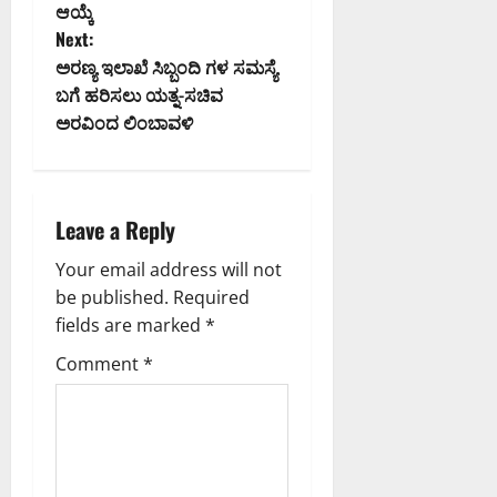
s
ಆಯ್ಕೆ
t
Next:
ಅರಣ್ಯ ಇಲಾಖೆ ಸಿಬ್ಬಂದಿ ಗಳ ಸಮಸ್ಯೆ
n
ಬಗೆ ಹರಿಸಲು ಯತ್ನ-ಸಚಿವ
ಅರವಿಂದ ಲಿಂಬಾವಳಿ
a
v
i
Leave a Reply
g
Your email address will not
be published.
Required
a
fields are marked
*
t
Comment
*
i
o