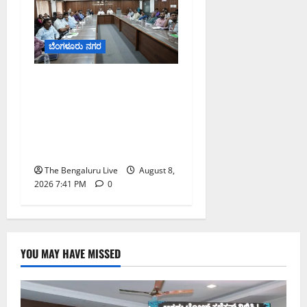
ಬೆಂಗಳೂರು ನಗರ
ನಾಗರಿಕರ ಸಮಸ್ಯೆಗಳಿಗೆ ಒಂದೇ
ಕಡೆ ಪರಿಹಾರ: ‘ನಾಗರಿಕ
ಸಹಾಯ ಕೇಂದ್ರ’ ಸ್ಥಾಪನೆಗೆ
ಬೆಂಗಳೂರು ಪೂರ್ವ ನಗರ
ಪಾಲಿಕೆ ಚಿಂತನೆ
The Bengaluru Live
August 8,
2026 7:41 PM
0
YOU MAY HAVE MISSED