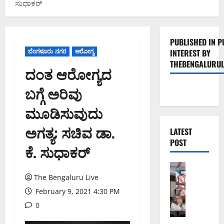
ಸುಧಾಕರ್
PUBLISHED IN P
ಬೆಂಗಳೂರು ನಗರ
ಆರೋಗ್ಯ
INTEREST BY
THEBENGALURUL
ದಂತ ಆರೋಗ್ಯದ
ಬಗ್ಗೆ ಅರಿವು
ಮೂಡಿಸುವುದು
ಅಗತ್ಯ: ಸಚಿವ ಡಾ.
LATEST
POST
ಕೆ. ಸುಧಾಕರ್
ಬೆಂಗಳೂರು 
ನೈ
The Bengaluru Live
ಸ್
February 9, 2021 4:30 PM
ರ
0
ಸ್
ತೆ