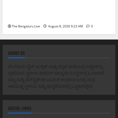
ವರದಕ್ಷಿಣೆ ಸಾವಿನ ಪ್ರಕರಣದ ಮಾದರಿ ತನಿಖೆ: ಐಪಿಎಸ್
ಅಧಿಕಾರಿಗಳಾದ ಡಿ. ರೂಪಾ, ಡಾ. ಅನುಪ್ ಎ. ಶೆಟ್ಟಿ ಮತ್ತು
ಎಸಿಪಿ ರಂಗಪ್ಪ ಟಿ. ಅವರನ್ನು ಶ್ಲಾಘಿಸಿದ ಕರ್ನಾಟಕ ಹೈಕೋರ್ಟ್
The Bengaluru Live
August 8, 2026 9:23 AM
0
ABOUT US
ಬೆಂಗಳೂರು ಲೈವ್ ಇಂಗ್ಲಿಷ್ ಮತ್ತು ಕನ್ನಡ ಭಾಷೆಯಲ್ಲಿ ಸುದ್ದಿಗಳನ್ನು
ಪ್ರಕಟಿಸುವ ಸ್ಥಳೀಯ ಡಿಜಿಟಲ್ ಮಾಧ್ಯಮ ಸಂಸ್ಥೆಗಳಲ್ಲಿ ಒಂದಾಗಿದೆ.
ನಮ್ಮ ಸುದ್ದಿ ವೆಬ್‌ಸೈಟ್‌ಗಳ ಮೂಲಕ ಅಂತರ್ಜಾಲದಲ್ಲಿ ನಾವು
ಅತಿದೊಡ್ಡ ಸ್ಥಳೀಯ ಸುದ್ದಿ ಪೂರೈಕೆದಾರರಲ್ಲಿ ಒಬ್ಬರಾಗಿದ್ದೇವೆ.
USEFUL LINKS