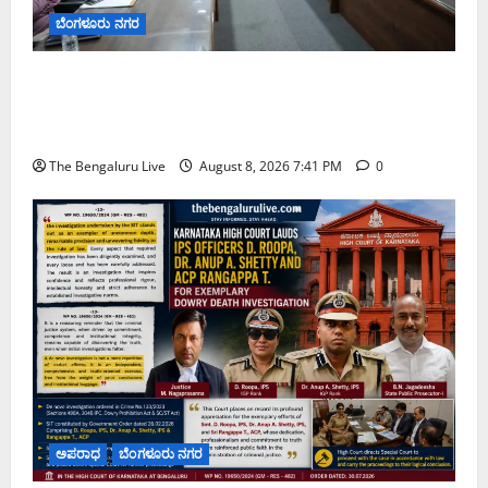
ಬೆಂಗಳೂರು ನಗರ
ನಾಗರಿಕರ ಸಮಸ್ಯೆಗಳಿಗೆ ಒಂದೇ ಕಡೆ ಪರಿಹಾರ: ‘ನಾಗರಿಕ
ಸಹಾಯ ಕೇಂದ್ರ’ ಸ್ಥಾಪನೆಗೆ ಬೆಂಗಳೂರು ಪೂರ್ವ ನಗರ ಪಾಲಿಕೆ
ಚಿಂತನೆ
The Bengaluru Live
August 8, 2026 7:41 PM
0
ಅಪರಾಧ
ಬೆಂಗಳೂರು ನಗರ