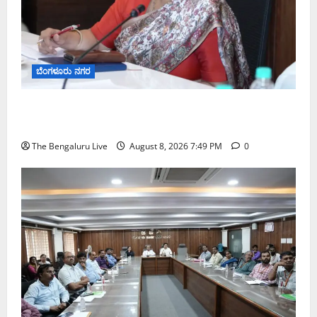
ಬೆಂಗಳೂರು ನಗರ
ಗಣೇಶ ಚತುರ್ಥಿ 2026: ಜಿಬಿಎ ವ್ಯಾಪ್ತಿಯಲ್ಲಿ ಪಿಒಪಿ ಗಣೇಶ
ಮೂರ್ತಿಗಳ ತಯಾರಿಕೆ, ಮಾರಾಟ ಮತ್ತು ವಿಸರ್ಜನೆ ನಿಷೇಧ
The Bengaluru Live
August 8, 2026 7:49 PM
0