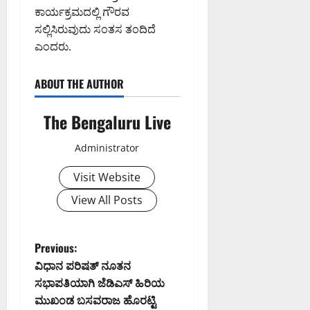
ಕಾರ್ಯಕ್ರಮದಲ್ಲಿ ಗೌರವ
ಸಿ
0
ದ
ಸಲ್ಲಿಸಿರುವುದು ಸಂತಸ ತಂದಿದೆ
ಕ
ಎಂದರು.
ರ್
ನಾ
ABOUT THE AUTHOR
ಟ
ಕ
The Bengaluru Live
ಹೈ
ಕೋ
Administrator
ರ್
ಟ್
Visit Website
August
View All Posts
8,
2026
9:23
P
Previous:
AM
ವಿಧಾನ ಪರಿಷತ್ ನೂತನ
o
0
ಸಭಾಪತಿಯಾಗಿ ಜೆಡಿಎಸ್ ಹಿರಿಯ
ಮುಖಂಡ ಬಸವರಾಜ ಹೊರಟ್ಟಿ