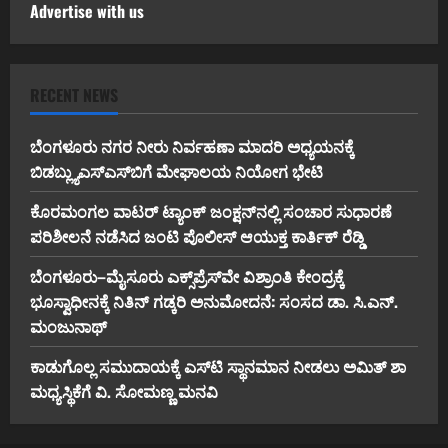
Advertise with us
RECENT NEWS
ಬೆಂಗಳೂರು ನಗರ ನೀರು ನಿರ್ವಹಣಾ ಮಾದರಿ ಅಧ್ಯಯನಕ್ಕೆ
ಬಿ‌ಡಬ್ಲ್ಯು‌ಎಸ್‌ಎಸ್‌ಬಿಗೆ ಮೇಘಾಲಯ ನಿಯೋಗ ಭೇಟಿ
ಕೊರಮಂಗಲ ವಾಟರ್ ಟ್ಯಾಂಕ್ ಜಂಕ್ಷನ್‌ನಲ್ಲಿ ಸಂಚಾರ ಸುಧಾರಣೆ
ಪರಿಶೀಲನೆ ನಡೆಸಿದ ಜಂಟಿ ಪೊಲೀಸ್ ಆಯುಕ್ತ ಕಾರ್ತಿಕ್ ರೆಡ್ಡಿ
ಬೆಂಗಳೂರು–ಮೈಸೂರು ಎಕ್ಸ್‌ಪ್ರೆಸ್‌ವೇ ವಿಶ್ರಾಂತಿ ಕೇಂದ್ರಕ್ಕೆ
ಭೂಸ್ವಾಧೀನಕ್ಕೆ ನಿತಿನ್ ಗಡ್ಕರಿ ಅನುಮೋದನೆ: ಸಂಸದ ಡಾ. ಸಿ.ಎನ್.
ಮಂಜುನಾಥ್
ಕಾಡುಗೊಲ್ಲ ಸಮುದಾಯಕ್ಕೆ ಎಸ್‌ಟಿ ಸ್ಥಾನಮಾನ ನೀಡಲು ಅಮಿತ್ ಶಾ
ಮಧ್ಯಸ್ಥಿಕೆಗೆ ವಿ. ಸೋಮಣ್ಣ ಮನವಿ