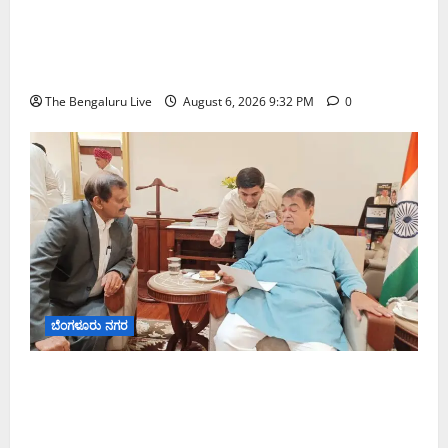
ಕೊರಮಂಗಲ ವಾಟರ್ ಟ್ಯಾಂಕ್ ಜಂಕ್ಷನ್‌ನಲ್ಲಿ ಸಂಚಾರ
ಸುಧಾರಣೆ ಪರಿಶೀಲನೆ ನಡೆಸಿದ ಜಂಟಿ ಪೊಲೀಸ್ ಆಯುಕ್ತ
ಕಾರ್ತಿಕ್ ರೆಡ್ಡಿ
The Bengaluru Live
August 6, 2026 9:32 PM
0
ಬೆಂಗಳೂರು ನಗರ
ಬೆಂಗಳೂರು–ಮೈಸೂರು ಎಕ್ಸ್‌ಪ್ರೆಸ್‌ವೇ ವಿಶ್ರಾಂತಿ ಕೇಂದ್ರಕ್ಕೆ
ಭೂಸ್ವಾಧೀನಕ್ಕೆ ನಿತಿನ್ ಗಡ್ಕರಿ ಅನುಮೋದನೆ: ಸಂಸದ ಡಾ.
ಸಿ.ಎನ್. ಮಂಜುನಾಥ್