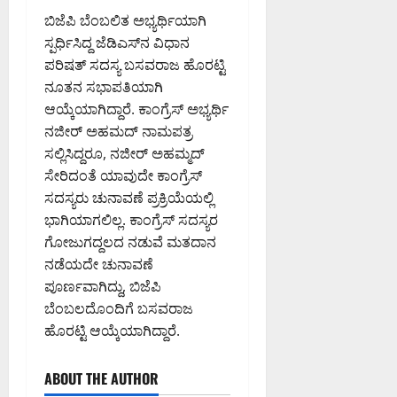
ಪ
ಡಿ
ಮಂ
0
ಬಿಜೆಪಿ ಬೆಂಬಲಿತ ಅಭ್ಯರ್ಥಿಯಾಗಿ
ದ
ಜು
ಇ
ಸ್ಪರ್ಧಿಸಿದ್ದ ಜೆಡಿಎಸ್​ನ ವಿಧಾನ
August
ನಾ
ಡಿ
6,
ಪರಿಷತ್ ಸದಸ್ಯ ಬಸವರಾಜ ಹೊರಟ್ಟಿ
ಥ್
2026
ನೂತನ ಸಭಾಪತಿಯಾಗಿ
8:39
August
ಆಯ್ಕೆಯಾಗಿದ್ದಾರೆ. ಕಾಂಗ್ರೆಸ್‌ ಅಭ್ಯರ್ಥಿ
August
PM
6,
6,
ನಜೀರ್‌ ಅಹಮದ್‌ ನಾಮಪತ್ರ
2026
2026
0
ಸಲ್ಲಿಸಿದ್ದರೂ, ನಜೀರ್ ಅಹಮ್ಮದ್
8:50
9:26
ಸೇರಿದಂತೆ ಯಾವುದೇ ಕಾಂಗ್ರೆಸ್
PM
PM
ಸದಸ್ಯರು ಚುನಾವಣೆ ಪ್ರಕ್ರಿಯೆಯಲ್ಲಿ
0
0
ಭಾಗಿಯಾಗಲಿಲ್ಲ. ಕಾಂಗ್ರೆಸ್​ ಸದಸ್ಯರ
ಗೋಜುಗದ್ದಲದ ನಡುವೆ ಮತದಾನ
ನಡೆಯದೇ ಚುನಾವಣೆ
ಪೂರ್ಣವಾಗಿದ್ದು, ಬಿಜೆಪಿ
ಬೆಂಬಲದೊಂದಿಗೆ ಬಸವರಾಜ
ಹೊರಟ್ಟಿ ಆಯ್ಕೆಯಾಗಿದ್ದಾರೆ.
ABOUT THE AUTHOR