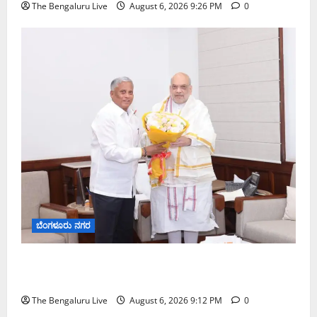
The Bengaluru Live
August 6, 2026 9:26 PM
0
ಬೆಂಗಳೂರು ನಗರ
ಕಾಡುಗೊಲ್ಲ ಸಮುದಾಯಕ್ಕೆ ಎಸ್‌ಟಿ ಸ್ಥಾನಮಾನ ನೀಡಲು
ಅಮಿತ್ ಶಾ ಮಧ್ಯಸ್ಥಿಕೆಗೆ ವಿ. ಸೋಮಣ್ಣ ಮನವಿ
The Bengaluru Live
August 6, 2026 9:12 PM
0