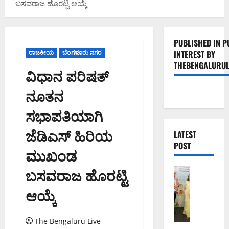
ಬಸವರಾಜ ಹೊರಟ್ಟಿ ಆಯ್ಕೆ
PUBLISHED IN P
ರಾಜಕೀಯ
ಬೆಂಗಳೂರು ನಗರ
INTEREST BY
THEBENGALURUL
ವಿಧಾನ ಪರಿಷತ್
ನೂತನ
ಸಭಾಪತಿಯಾಗಿ
ಜೆಡಿಎಸ್ ಹಿರಿಯ
LATEST
POST
ಮುಖಂಡ
ಬಸವರಾಜ ಹೊರಟ್ಟಿ
ಬೆಂಗಳೂರು 
ಬೆಂ
ಆಯ್ಕೆ
ಗ
ಳೂ
ರು
The Bengaluru Live
ನ