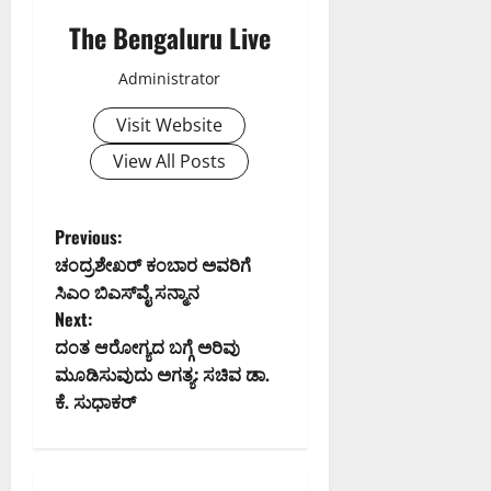
The Bengaluru Live
Administrator
Visit Website
View All Posts
P
Previous:
ಚಂದ್ರಶೇಖರ್ ಕಂಬಾರ ಅವರಿಗೆ
o
ಸಿಎಂ ಬಿಎಸ್‍ವೈ ಸನ್ಮಾನ
Next:
s
ದಂತ ಆರೋಗ್ಯದ ಬಗ್ಗೆ ಅರಿವು
t
ಮೂಡಿಸುವುದು ಅಗತ್ಯ: ಸಚಿವ ಡಾ.
ಕೆ. ಸುಧಾಕರ್
n
a