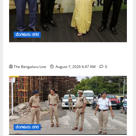
ಬೆಂಗಳೂರು ನಗರ
ಬೆಂಗಳೂರು ನಗರ ನೀರು ನಿರ್ವಹಣಾ ಮಾದರಿ ಅಧ್ಯಯನಕ್ಕೆ
ಬಿ‌ಡಬ್ಲ್ಯು‌ಎಸ್‌ಎಸ್‌ಬಿಗೆ ಮೇಘಾಲಯ ನಿಯೋಗ ಭೇಟಿ
The Bengaluru Live
August 7, 2026 6:47 AM
0
ಬೆಂಗಳೂರು ನಗರ