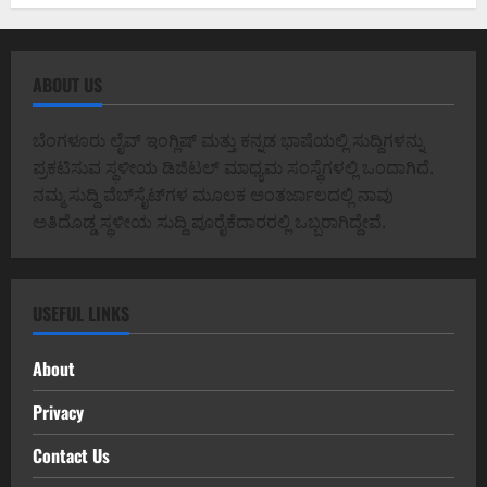
ABOUT US
ಬೆಂಗಳೂರು ಲೈವ್ ಇಂಗ್ಲಿಷ್ ಮತ್ತು ಕನ್ನಡ ಭಾಷೆಯಲ್ಲಿ ಸುದ್ದಿಗಳನ್ನು
ಪ್ರಕಟಿಸುವ ಸ್ಥಳೀಯ ಡಿಜಿಟಲ್ ಮಾಧ್ಯಮ ಸಂಸ್ಥೆಗಳಲ್ಲಿ ಒಂದಾಗಿದೆ.
ನಮ್ಮ ಸುದ್ದಿ ವೆಬ್‌ಸೈಟ್‌ಗಳ ಮೂಲಕ ಅಂತರ್ಜಾಲದಲ್ಲಿ ನಾವು
ಅತಿದೊಡ್ಡ ಸ್ಥಳೀಯ ಸುದ್ದಿ ಪೂರೈಕೆದಾರರಲ್ಲಿ ಒಬ್ಬರಾಗಿದ್ದೇವೆ.
USEFUL LINKS
About
Privacy
Contact Us