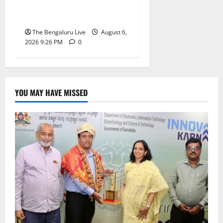
ಅನುಮೋದನೆ: ಸಂಸದ ಡಾ.
ಸಿ.ಎನ್. ಮಂಜುನಾಥ್
The Bengaluru Live
August 6,
2026 9:26 PM
0
YOU MAY HAVE MISSED