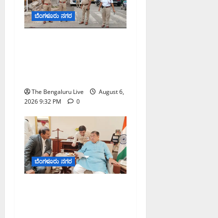
ಬೆಂಗಳೂರು ನಗರ
ಕೊರಮಂಗಲ ವಾಟರ್ ಟ್ಯಾಂಕ್
ಜಂಕ್ಷನ್‌ನಲ್ಲಿ ಸಂಚಾರ ಸುಧಾರಣೆ
ಪರಿಶೀಲನೆ ನಡೆಸಿದ ಜಂಟಿ
ಪೊಲೀಸ್ ಆಯುಕ್ತ ಕಾರ್ತಿಕ್ ರೆಡ್ಡಿ
The Bengaluru Live
August 6,
2026 9:32 PM
0
ಬೆಂಗಳೂರು ನಗರ
ಬೆಂಗಳೂರು–ಮೈಸೂರು
ಎಕ್ಸ್‌ಪ್ರೆಸ್‌ವೇ ವಿಶ್ರಾಂತಿ ಕೇಂದ್ರಕ್ಕೆ
ಭೂಸ್ವಾಧೀನಕ್ಕೆ ನಿತಿನ್ ಗಡ್ಕರಿ