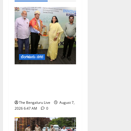
ಬೆಂಗಳೂರು ನಗರ
ಬೆಂಗಳೂರು ನಗರ ನೀರು
ನಿರ್ವಹಣಾ ಮಾದರಿ ಅಧ್ಯಯನಕ್ಕೆ
ಬಿ‌ಡಬ್ಲ್ಯು‌ಎಸ್‌ಎಸ್‌ಬಿಗೆ
ಮೇಘಾಲಯ ನಿಯೋಗ ಭೇಟಿ
The Bengaluru Live
August 7,
2026 6:47 AM
0