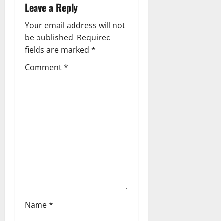
Leave a Reply
v
Your email address will not
i
be published.
Required
g
fields are marked
*
Comment
*
a
t
i
o
n
Name
*