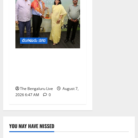
ಬೆಂಗಳೂರು ನಗರ
ಬೆಂಗಳೂರು ನಗರ ನೀರು
ನಿರ್ವಹಣಾ ಮಾದರಿ ಅಧ್ಯಯನಕ್ಕೆ
ಬಿ‌ಡಬ್ಲ್ಯು‌ಎಸ್‌ಎಸ್‌ಬಿಗೆ
ಮೇಘಾಲಯ ನಿಯೋಗ ಭೇಟಿ
The Bengaluru Live
August 7,
2026 6:47 AM
0
YOU MAY HAVE MISSED