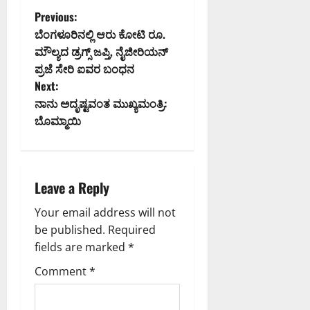
P
Previous:
ಬೆಂಗಳೂರಿನಲ್ಲಿ ಆರು ಕೋಟಿ ರೂ.
o
ಮೌಲ್ಯದ ಡ್ರಗ್ಸ್ ಜಪ್ತಿ, ನೈಜೀರಿಯನ್
ಪ್ರಜೆ ಸೇರಿ ಐವರ ಬಂಧನ
s
Next:
t
ನಾನು ಅದೃಷ್ಟವಂತ ಮುಖ್ಯಮಂತ್ರಿ:
ಬೊಮ್ಮಾಯಿ
n
a
Leave a Reply
v
Your email address will not
i
be published.
Required
g
fields are marked
*
Comment
*
a