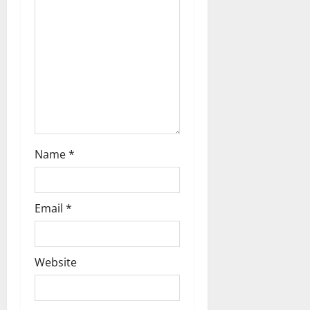
t
i
o
n
Name
*
Email
*
Website