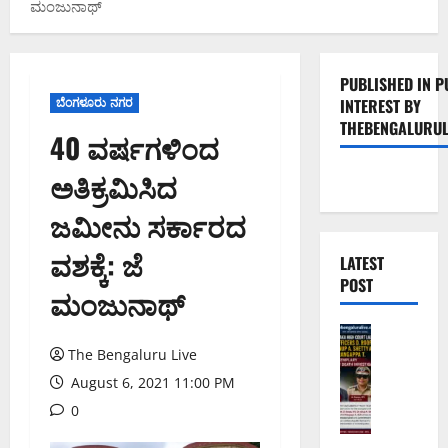
ಮಂಜುನಾಥ್
PUBLISHED IN P
ಬೆಂಗಳೂರು ನಗರ
INTEREST BY
THEBENGALURUL
40 ವರ್ಷಗಳಿಂದ
ಅತಿಕ್ರಮಿಸಿದ
ಜಮೀನು ಸರ್ಕಾರದ
ವಶಕ್ಕೆ: ಜೆ
LATEST
POST
ಮಂಜುನಾಥ್
ಅಪರಾಧ
ಬೆಂಗಳೂರು 
The Bengaluru Live
ವ
August 6, 2021 11:00 PM
ರ
0
ದ
ಕ್