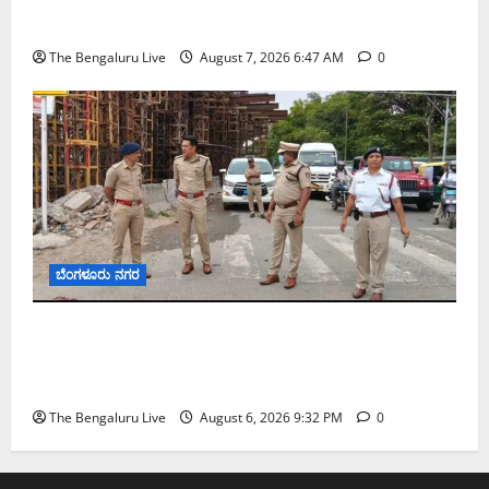
ಬಿ‌ಡಬ್ಲ್ಯು‌ಎಸ್‌ಎಸ್‌ಬಿಗೆ ಮೇಘಾಲಯ ನಿಯೋಗ ಭೇಟಿ
The Bengaluru Live
August 7, 2026 6:47 AM
0
ಬೆಂಗಳೂರು ನಗರ
ಕೊರಮಂಗಲ ವಾಟರ್ ಟ್ಯಾಂಕ್ ಜಂಕ್ಷನ್‌ನಲ್ಲಿ ಸಂಚಾರ
ಸುಧಾರಣೆ ಪರಿಶೀಲನೆ ನಡೆಸಿದ ಜಂಟಿ ಪೊಲೀಸ್ ಆಯುಕ್ತ
ಕಾರ್ತಿಕ್ ರೆಡ್ಡಿ
The Bengaluru Live
August 6, 2026 9:32 PM
0