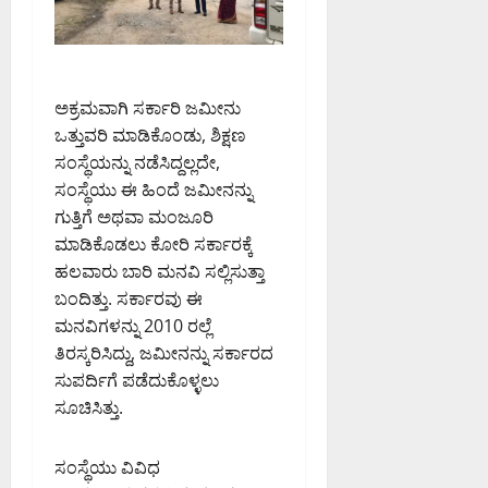
ಮ
ನೆ
ಡ್
ಶ್
ಣ್
:
ಡಿ
ಲಾ
ಣ
ಸಂ
ಘಿ
ಮ
ಸ
ಸಿ
August
ನ
ದ
ದ
6,
ಅಕ್ರಮವಾಗಿ ಸರ್ಕಾರಿ ಜಮೀನು
ವಿ
ಡಾ
2026
ಕ
ಒತ್ತುವರಿ ಮಾಡಿಕೊಂಡು, ಶಿಕ್ಷಣ
.
9:32
ರ್
ಸಂಸ್ಥೆಯನ್ನು ನಡೆಸಿದ್ದಲ್ಲದೇ,
PM
ಸಿ
August
ನಾ
ಸಂಸ್ಥೆಯು ಈ ಹಿಂದೆ ಜಮೀನನ್ನು
.
6,
ಟ
0
ಗುತ್ತಿಗೆ ಅಥವಾ ಮಂಜೂರಿ
ಎ
2026
ಕ
9:12
ಮಾಡಿಕೊಡಲು ಕೋರಿ ಸರ್ಕಾರಕ್ಕೆ
ನ್
ಹೈ
PM
.
ಹಲವಾರು ಬಾರಿ ಮನವಿ ಸಲ್ಲಿಸುತ್ತಾ
ಕೋ
ಮಂ
ರ್
ಬಂದಿತ್ತು. ಸರ್ಕಾರವು ಈ
0
ಜು
ಟ್
ಮನವಿಗಳನ್ನು 2010 ರಲ್ಲೆ
ನಾ
ತಿರಸ್ಕರಿಸಿದ್ದು, ಜಮೀನನ್ನು ಸರ್ಕಾರದ
ಥ್
August
ಸುಪರ್ದಿಗೆ ಪಡೆದುಕೊಳ್ಳಲು
8,
ಸೂಚಿಸಿತ್ತು.
August
2026
6,
9:23
2026
AM
ಸಂಸ್ಥೆಯು ವಿವಿಧ
9:26