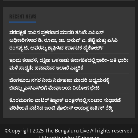
RECENT NEWS
ವರದಕ್ಷಿಣೆ ಸಾವಿನ ಪ್ರಕರಣದ ಮಾದರಿ ತನಿಖೆ: ಐಪಿಎಸ್
ಅಧಿಕಾರಿಗಳಾದ ಡಿ. ರೂಪಾ, ಡಾ. ಅನುಪ್ ಎ. ಶೆಟ್ಟಿ ಮತ್ತು ಎಸಿಪಿ
ರಂಗಪ್ಪ ಟಿ. ಅವರನ್ನು ಶ್ಲಾಘಿಸಿದ ಕರ್ನಾಟಕ ಹೈಕೋರ್ಟ್
ಇಂದು ಕರಾವಳಿ, ದಕ್ಷಿಣ ಒಳನಾಡು ಕರ್ನಾಟಕದಲ್ಲಿ ಭಾರೀ–ಅತಿ ಭಾರೀ
ಮಳೆ ಸಾಧ್ಯತೆ; ಹವಾಮಾನ ಇಲಾಖೆ ಎಚ್ಚರಿಕೆ
ಬೆಂಗಳೂರು ನಗರ ನೀರು ನಿರ್ವಹಣಾ ಮಾದರಿ ಅಧ್ಯಯನಕ್ಕೆ
ಬಿ‌ಡಬ್ಲ್ಯು‌ಎಸ್‌ಎಸ್‌ಬಿಗೆ ಮೇಘಾಲಯ ನಿಯೋಗ ಭೇಟಿ
ಕೊರಮಂಗಲ ವಾಟರ್ ಟ್ಯಾಂಕ್ ಜಂಕ್ಷನ್‌ನಲ್ಲಿ ಸಂಚಾರ ಸುಧಾರಣೆ
ಪರಿಶೀಲನೆ ನಡೆಸಿದ ಜಂಟಿ ಪೊಲೀಸ್ ಆಯುಕ್ತ ಕಾರ್ತಿಕ್ ರೆಡ್ಡಿ
©Copyright 2025 The Bengaluru Live All rights reserved.