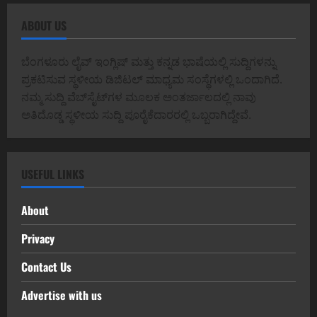
ABOUT US
ಬೆಂಗಳೂರು ಲೈವ್ ಇಂಗ್ಲಿಷ್ ಮತ್ತು ಕನ್ನಡ ಭಾಷೆಯಲ್ಲಿ ಸುದ್ದಿಗಳನ್ನು
ಪ್ರಕಟಿಸುವ ಸ್ಥಳೀಯ ಡಿಜಿಟಲ್ ಮಾಧ್ಯಮ ಸಂಸ್ಥೆಗಳಲ್ಲಿ ಒಂದಾಗಿದೆ.
ನಮ್ಮ ಸುದ್ದಿ ವೆಬ್‌ಸೈಟ್‌ಗಳ ಮೂಲಕ ಅಂತರ್ಜಾಲದಲ್ಲಿ ನಾವು
ಅತಿದೊಡ್ಡ ಸ್ಥಳೀಯ ಸುದ್ದಿ ಪೂರೈಕೆದಾರರಲ್ಲಿ ಒಬ್ಬರಾಗಿದ್ದೇವೆ.
USEFUL LINKS
About
Privacy
Contact Us
Advertise with us