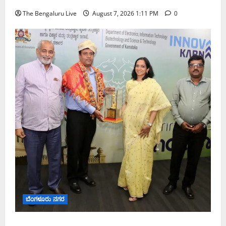
The Bengaluru Live
August 7, 2026 1:11 PM
0
ಬೆಂಗಳೂರು ನಗರ
ಬೆಂಗಳೂರು ನಗರ ನೀರು ನಿರ್ವಹಣಾ ಮಾದರಿ ಅಧ್ಯಯನಕ್ಕೆ