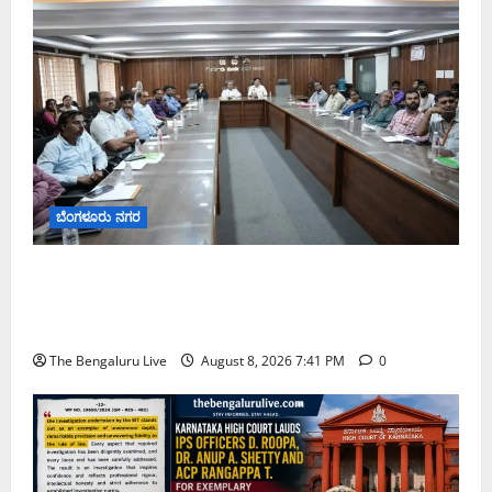
ಬೆಂಗಳೂರು ನಗರ
ನಾಗರಿಕರ ಸಮಸ್ಯೆಗಳಿಗೆ ಒಂದೇ ಕಡೆ ಪರಿಹಾರ: ‘ನಾಗರಿಕ
ಸಹಾಯ ಕೇಂದ್ರ’ ಸ್ಥಾಪನೆಗೆ ಬೆಂಗಳೂರು ಪೂರ್ವ ನಗರ ಪಾಲಿಕೆ
ಚಿಂತನೆ
The Bengaluru Live
August 8, 2026 7:41 PM
0