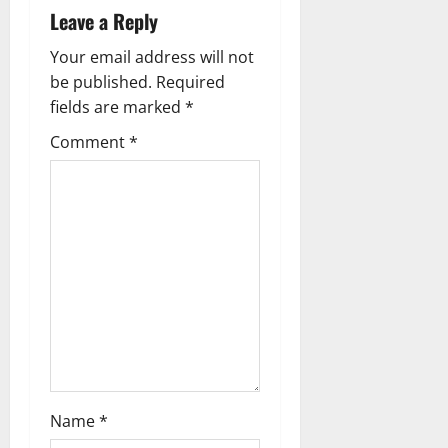
i
Leave a Reply
g
Your email address will not
a
be published.
Required
fields are marked
*
t
Comment
*
i
o
n
Name
*