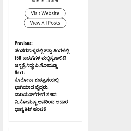
Administrator
Visit Website
View All Posts
P
Previous:
ಪಂತರಪಾಳ್ಯದಲ್ಲಿ ಹತ್ತು ತಿಂಗಳಲ್ಲಿ
o
150 ಹಾಸಿಗೆಗಳ ಮಲ್ಟಿಸ್ಪೆಷಾಲಿಟಿ
ಆಸ್ಪತ್ರೆ ಸಿದ್ಧ: ವಿ.ಸೋಮಣ್ಣ
s
Next:
t
ಕೊರೋನಾ ಶುಶ್ರೂಷೆಯಲ್ಲಿ
ಭಾಗಿಯಾದ ವೈದ್ಯರು,
n
ವಾರಿಯರ್ಸ್’ಗಳಿಗೆ ಸಚಿವ
ವಿ.ಸೋಮಣ್ಣ ಅವರಿಂದ ಆಹಾರ
a
ಧಾನ್ಯ ಕಿಟ್ ಹಂಚಿಕೆ
v