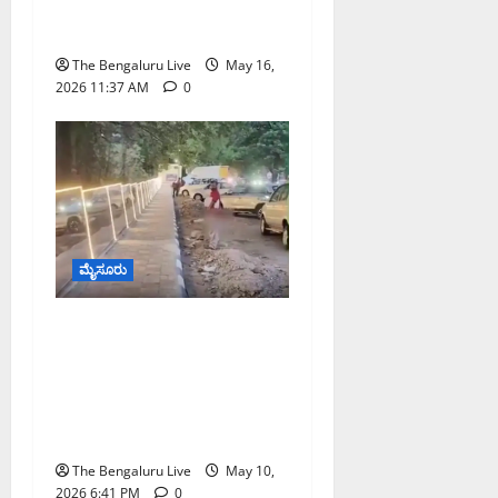
ಹಲವೆಡೆ ಮಳೆ, ಯೆಲ್ಲೋ
ಅಲರ್ಟ್ ಘೋಷಣೆ
The Bengaluru Live
May 16,
2026 11:37 AM
0
ಮೈಸೂರು
ಮೈಸೂರು ರಸ್ತೆಯಲ್ಲಿ
ಸಾರ್ವಜನಿಕ ಮೂತ್ರವಿಸರ್ಜನೆ
ತಡೆಯಲು ಅಳವಡಿಸಿದ
ಕನ್ನಡಿಗಳು; ಆದರೂ ಬದಲಾಗದ
ನಾಗರಿಕ ಸಂಸ್ಕೃತಿ
The Bengaluru Live
May 10,
2026 6:41 PM
0