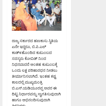
ಟಿ
ತೆ
ತೆ
ಮ
ಗೆ
August
;
ತ್
ಕ್
8,
ಹ
ತು
ರ
2026
ವಾ
ಎ
ಮ
7:41
ಮಾ
ಸಿ
PM
ನ
ಪಿ
August
ಇ
0
ರಂ
7,
ರಾಜ್ಯ ಸರ್ಕಾರದ ಹಣಕಾಸು ಸ್ಥಿತಿಯ
ಲಾ
ಗ
2026
ಖೆ
ಏನೇ ಇದ್ದರೂ, ಬಿ.ಪಿ.ಎಲ್
ಪ್
8:36
ಎ
ಕಾಡ್೯ಹೊಂದಿದ ಕುಟುಂಬದ
PM
ಪ
ಚ್
ಟಿ
ಸದಸ್ಯರು ಕೋವಿಡ್ ನಿಂದ
0
ಚ
.
ನಿಧನವಾದರೆ ಅಂತಹ ಕುಟುಂಬಕ್ಕೆ
ರಿ
ಅ
ಒಂದು ಲಕ್ಷ ಪರಿಹಾರಧನ ನೀಡಲು
ಕೆ
ವ
ತೀರ್ಮಾನಿಸಲಾಗಿದೆ. ಇಂತಹ ಕಷ್ಟ
ರ
ಕಾಲದಲ್ಲಿ ಮುಖ್ಯಮಂತ್ರಿ
August
ನ್
ಬಿ‌.ಎಸ್.ಯಡಿಯೂರಪ್ಪ ಅವರ ಈ
7,
ನು
2026
ದಿಟ್ಟ ನಿರ್ಧಾರವನ್ನು ಸ್ವಾಗತಿಸುವುದಾಗಿ
ಶ್
1:11
ಹಾಗೂ ಅಭಿನಂದಿಸುವುದಾಗಿ
ಲಾ
PM
ಘಿ
ತಿಳಿಸಿದರು.