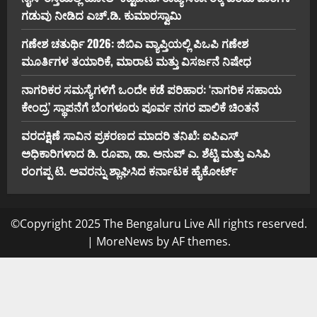
ಗಡುವು ನೀಡಿದ ಎಚ್.ಡಿ. ಕುಮಾರಸ್ವಾಮಿ
ಗಣೇಶ ಚತುರ್ಥಿ 2026: ಜಿಬಿಎ ವ್ಯಾಪ್ತಿಯಲ್ಲಿ ಪಿಒಪಿ ಗಣೇಶ
ಮೂರ್ತಿಗಳ ತಯಾರಿಕೆ, ಮಾರಾಟ ಮತ್ತು ವಿಸರ್ಜನೆ ನಿಷೇಧ
ನಾಗರಿಕರ ಸಮಸ್ಯೆಗಳಿಗೆ ಒಂದೇ ಕಡೆ ಪರಿಹಾರ: ‘ನಾಗರಿಕ ಸಹಾಯ
ಕೇಂದ್ರ’ ಸ್ಥಾಪನೆಗೆ ಬೆಂಗಳೂರು ಪೂರ್ವ ನಗರ ಪಾಲಿಕೆ ಚಿಂತನೆ
ವರದಕ್ಷಿಣೆ ಸಾವಿನ ಪ್ರಕರಣದ ಮಾದರಿ ತನಿಖೆ: ಐಪಿಎಸ್
ಅಧಿಕಾರಿಗಳಾದ ಡಿ. ರೂಪಾ, ಡಾ. ಅನುಪ್ ಎ. ಶೆಟ್ಟಿ ಮತ್ತು ಎಸಿಪಿ
ರಂಗಪ್ಪ ಟಿ. ಅವರನ್ನು ಶ್ಲಾಘಿಸಿದ ಕರ್ನಾಟಕ ಹೈಕೋರ್ಟ್
©Copyright 2025 The Bengaluru Live All rights reserved.
|
MoreNews
by AF themes.