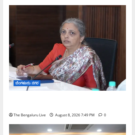
ಬೆಂಗಳೂರು ನಗರ
ಗಣೇಶ ಚತುರ್ಥಿ 2026: ಜಿಬಿಎ ವ್ಯಾಪ್ತಿಯಲ್ಲಿ ಪಿಒಪಿ ಗಣೇಶ
ಮೂರ್ತಿಗಳ ತಯಾರಿಕೆ, ಮಾರಾಟ ಮತ್ತು ವಿಸರ್ಜನೆ ನಿಷೇಧ
The Bengaluru Live
August 8, 2026 7:49 PM
0