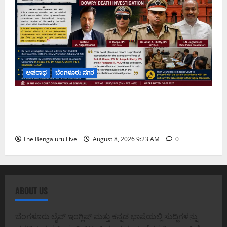
ಅಪರಾಧ
ಬೆಂಗಳೂರು ನಗರ
ವರದಕ್ಷಿಣೆ ಸಾವಿನ ಪ್ರಕರಣದ ಮಾದರಿ ತನಿಖೆ: ಐಪಿಎಸ್
ಅಧಿಕಾರಿಗಳಾದ ಡಿ. ರೂಪಾ, ಡಾ. ಅನುಪ್ ಎ. ಶೆಟ್ಟಿ ಮತ್ತು
ಎಸಿಪಿ ರಂಗಪ್ಪ ಟಿ. ಅವರನ್ನು ಶ್ಲಾಘಿಸಿದ ಕರ್ನಾಟಕ ಹೈಕೋರ್ಟ್
The Bengaluru Live
August 8, 2026 9:23 AM
0
ABOUT US
ಬೆಂಗಳೂರು ಲೈವ್ ಇಂಗ್ಲಿಷ್ ಮತ್ತು ಕನ್ನಡ ಭಾಷೆಯಲ್ಲಿ ಸುದ್ದಿಗಳನ್ನು