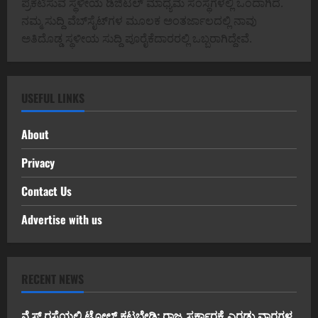
ಪ್ರಕಟಿಸುವ ಸ್ಥಳೀಯ ಡಿಜಿಟಲ್ ಮಾಧ್ಯಮ ಸಂಸ್ಥೆಗಳಲ್ಲಿ ಒಂದಾಗಿದೆ.
ನಮ್ಮ ಸುದ್ದಿ ವೆಬ್‌ಸೈಟ್‌ಗಳ ಮೂಲಕ ಅಂತರ್ಜಾಲದಲ್ಲಿ ನಾವು
ಅತಿದೊಡ್ಡ ಸ್ಥಳೀಯ ಸುದ್ದಿ ಪೂರೈಕೆದಾರರಲ್ಲಿ ಒಬ್ಬರಾಗಿದ್ದೇವೆ.
USEFUL LINKS
About
Privacy
Contact Us
Advertise with us
RECENT NEWS
ನೈಸ್ ರಸ್ತೆಯಲ್ಲಿ ಟೋಲ್ ಕಟ್ಟಬೇಡಿ: ರಾಜ್ಯ ಸರ್ಕಾರಕ್ಕೆ ಎರಡು ವಾರಗಳ