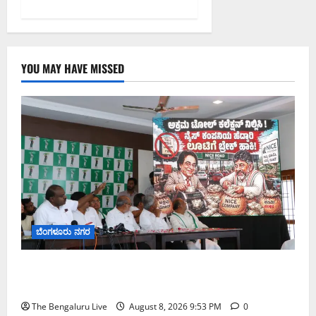
YOU MAY HAVE MISSED
ಬೆಂಗಳೂರು ನಗರ
ನೈಸ್ ರಸ್ತೆಯಲ್ಲಿ ಟೋಲ್ ಕಟ್ಟಬೇಡಿ: ರಾಜ್ಯ ಸರ್ಕಾರಕ್ಕೆ ಎರಡು
ವಾರಗಳ ಗಡುವು ನೀಡಿದ ಎಚ್.ಡಿ. ಕುಮಾರಸ್ವಾಮಿ
The Bengaluru Live
August 8, 2026 9:53 PM
0