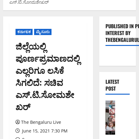
ಎಸ್.ಟಿ.ಸೋಮಶೇಖರ್
PUBLISHED IN P
ಕರ್ನಾಟಕ
ಮೈಸೂರು
INTEREST BY
THEBENGALURUL
ಜಿಲ್ಲೆಯಲ್ಲಿ
ಪೂರ್ಣಪ್ರಮಾಣದಲ್ಲಿ
ಎಲ್ಲರಿಗೂ ಲಸಿಕೆ
ಸಿಗಲಿದೆ: ಸಚಿವ
LATEST
POST
ಎಸ್.ಟಿ.ಸೋಮಶೇ
ಖರ್
ಬೆಂಗಳೂರು 
ನೈ
ಸ್
The Bengaluru Live
ರ
ಸ್
June 15, 2021 7:30 PM
ತೆ