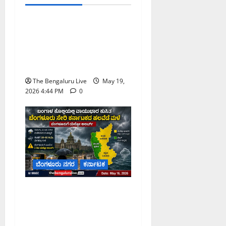
ಕರ್ನಾಟಕ
ಬೆಂಗಳೂರು ನಗರ
ಹೈಕೋರ್ಟ್ ಮಧ್ಯಪ್ರವೇಶದ
ಬಳಿಕ ತಾತ್ಕಾಲಿಕವಾಗಿ ಕೈಬಿಟ್ಟ
ಸಾರಿಗೆ ಮುಷ್ಕರ; ನೌಕರರ ಜೊತೆ
ಮಾತುಕತೆಗೆ ಸರ್ಕಾರಕ್ಕೆ ಸೂಚನೆ
The Bengaluru Live
May 19,
2026 4:44 PM
0
ಬೆಂಗಳೂರು ನಗರ
ಕರ್ನಾಟಕ
ಬಂಗಾಳ ಕೊಲ್ಲಿಯಲ್ಲಿ
ವಾಯುಭಾರ ಕುಸಿತ;
ಬೆಂಗಳೂರು ಸೇರಿ ಕರ್ನಾಟಕದ