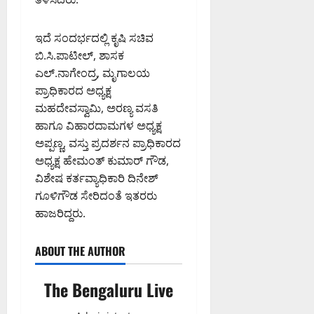
ಸಿ
0
ದ
ಇದೆ ಸಂದರ್ಭದಲ್ಲಿ ಕೃಷಿ ಸಚಿವ
ಕ
ಬಿ.ಸಿ.ಪಾಟೀಲ್, ಶಾಸಕ
ರ್
ಎಲ್.ನಾಗೇಂದ್ರ, ಮೃಗಾಲಯ
ನಾ
ಟ
ಪ್ರಾಧಿಕಾರದ ಅಧ್ಯಕ್ಷ
ಕ
ಮಹದೇವಸ್ವಾಮಿ, ಅರಣ್ಯ ವಸತಿ
ಹೈ
ಹಾಗೂ ವಿಹಾರದಾಮಗಳ ಅಧ್ಯಕ್ಷ
ಕೋ
ಅಪ್ಪಣ್ಣ, ವಸ್ತು ಪ್ರದರ್ಶನ ಪ್ರಾಧಿಕಾರದ
ರ್
ಅಧ್ಯಕ್ಷ ಹೇಮಂತ್ ಕುಮಾರ್ ಗೌಡ,
ಟ್
ವಿಶೇಷ ಕರ್ತವ್ಯಾಧಿಕಾರಿ ದಿನೇಶ್
ಗೂಳಿಗೌಡ ಸೇರಿದಂತೆ ಇತರರು
August
ಹಾಜರಿದ್ದರು.
8,
2026
9:23
ABOUT THE AUTHOR
AM
0
The Bengaluru Live