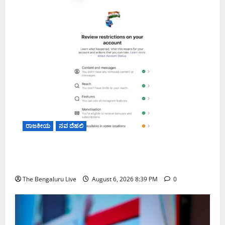
ರಾಜಕೀಯ
ನವ ದೆಹಲಿ
ಮೆಟಾ ಭಾರತದಲ್ಲಿ ತಮ್ಮ ಖಾತೆಗೆ ನಿರ್ಬಂಧ ವಿಧಿಸಿದೆ ಎಂದು
ಅರವಿಂದ್ ಕೇಜ್ರಿವಾಲ್ ಆರೋಪ
The Bengaluru Live
August 6, 2026 8:39 PM
0