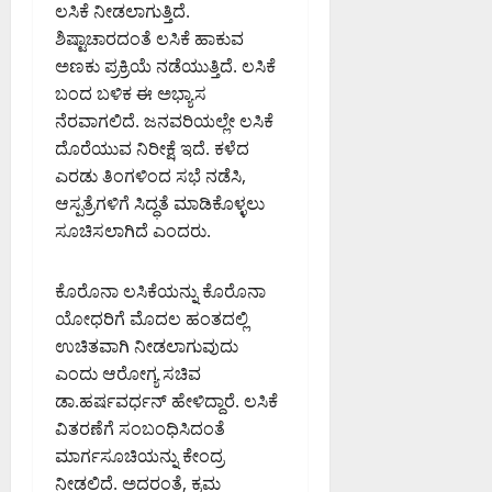
ಮ
ಎ
ಲಸಿಕೆ ನೀಡಲಾಗುತ್ತಿದೆ.
August
ಕ
ಮು
6,
ಶಿಷ್ಟಾಚಾರದಂತೆ ಲಸಿಕೆ ಹಾಕುವ
ಖ್
2026
ಅಣಕು ಪ್ರಕ್ರಿಯೆ ನಡೆಯುತ್ತಿದೆ. ಲಸಿಕೆ
ಯ
8:07
August
ಬಂದ ಬಳಿಕ ಈ ಅಭ್ಯಾಸ
PM
ಆ
5,
ನೆರವಾಗಲಿದೆ. ಜನವರಿಯಲ್ಲೇ ಲಸಿಕೆ
ಯು
2026
0
10:35
ದೊರೆಯುವ ನಿರೀಕ್ಷೆ ಇದೆ. ಕಳೆದ
ಕ್
PM
ತ
ಎರಡು ತಿಂಗಳಿಂದ ಸಭೆ ನಡೆಸಿ,
ರ
ಆಸ್ಪತ್ರೆಗಳಿಗೆ ಸಿದ್ಧತೆ ಮಾಡಿಕೊಳ್ಳಲು
0
ಮ
ಸೂಚಿಸಲಾಗಿದೆ ಎಂದರು.
ನ
ವಿ
ಕೊರೊನಾ ಲಸಿಕೆಯನ್ನು ಕೊರೊನಾ
ಯೋಧರಿಗೆ ಮೊದಲ ಹಂತದಲ್ಲಿ
August
ಉಚಿತವಾಗಿ ನೀಡಲಾಗುವುದು
6,
2026
ಎಂದು ಆರೋಗ್ಯ ಸಚಿವ
9:42
ಡಾ.ಹರ್ಷವರ್ಧನ್ ಹೇಳಿದ್ದಾರೆ. ಲಸಿಕೆ
AM
ವಿತರಣೆಗೆ ಸಂಬಂಧಿಸಿದಂತೆ
0
ಮಾರ್ಗಸೂಚಿಯನ್ನು ಕೇಂದ್ರ
ನೀಡಲಿದೆ. ಅದರಂತೆ, ಕ್ರಮ