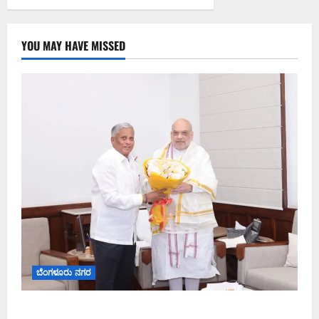
YOU MAY HAVE MISSED
ಬೆಂಗಳೂರು ನಗರ
ಕಾಡುಗೊಲ್ಲ ಸಮುದಾಯಕ್ಕೆ ಎಸ್‌ಟಿ ಸ್ಥಾನಮಾನ ನೀಡಲು