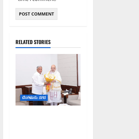
RELATED STORIES
ಬೆಂಗಳೂರು ನಗರ
ಕಾಡುಗೊಲ್ಲ ಸಮುದಾಯಕ್ಕೆ
ಎಸ್‌ಟಿ ಸ್ಥಾನಮಾನ ನೀಡಲು
ಅಮಿತ್ ಶಾ ಮಧ್ಯಸ್ಥಿಕೆಗೆ ವಿ.
ಸೋಮಣ್ಣ ಮನವಿ