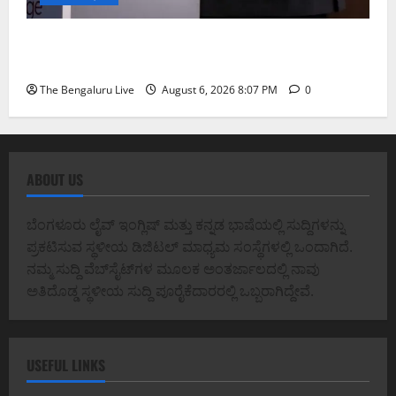
ಐದು ಅಡಿಪಾಯಗಳ ಮೂಲಕ ರಾಜ್ಯದ ಡೀಪ್‌ಟೆಕ್ ಪರಿಸರ
ವ್ಯವಸ್ಥೆ ಬಲಪಡಿಸಲಾಗುವುದು: ಸಚಿವ ಪ್ರಿಯಾಂಕ್ ಖರ್ಗೆ
The Bengaluru Live
August 6, 2026 8:07 PM
0
ABOUT US
ಬೆಂಗಳೂರು ಲೈವ್ ಇಂಗ್ಲಿಷ್ ಮತ್ತು ಕನ್ನಡ ಭಾಷೆಯಲ್ಲಿ ಸುದ್ದಿಗಳನ್ನು
ಪ್ರಕಟಿಸುವ ಸ್ಥಳೀಯ ಡಿಜಿಟಲ್ ಮಾಧ್ಯಮ ಸಂಸ್ಥೆಗಳಲ್ಲಿ ಒಂದಾಗಿದೆ.
ನಮ್ಮ ಸುದ್ದಿ ವೆಬ್‌ಸೈಟ್‌ಗಳ ಮೂಲಕ ಅಂತರ್ಜಾಲದಲ್ಲಿ ನಾವು
ಅತಿದೊಡ್ಡ ಸ್ಥಳೀಯ ಸುದ್ದಿ ಪೂರೈಕೆದಾರರಲ್ಲಿ ಒಬ್ಬರಾಗಿದ್ದೇವೆ.
USEFUL LINKS