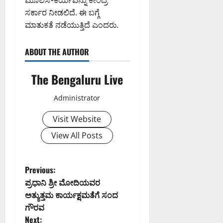
ಮೂಲಸೌಕರ್ಯವನ್ನು ಕೇಂದ್ರ
ಸರ್ಕಾರ ನೀಡಲಿದೆ. ಈ ಬಗ್ಗೆ
ಮಾತುಕತೆ ನಡೆಯುತ್ತಿದೆ ಎಂದರು.
ABOUT THE AUTHOR
The Bengaluru Live
Administrator
Visit Website
View All Posts
P
Previous:
ಪ್ರಧಾನಿ ಶ್ರೀ ಮೋದಿಯವರ
o
ಅತ್ಯುತ್ತಮ ಕಾರ್ಯಕ್ಷಮತೆಗೆ ಸಂದ
ಗೌರವ
s
Next: