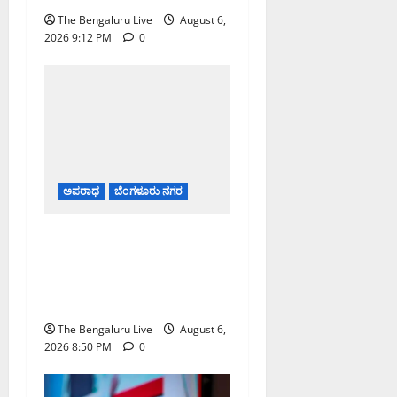
The Bengaluru Live
August 6,
2026 9:12 PM
0
ಅಪರಾಧ
ಬೆಂಗಳೂರು ನಗರ
ಡೀಪಕ್ ಕೇಬಲ್ ಬ್ಯಾಂಕ್
ವಂಚನೆ ಪ್ರಕರಣ: ₹51.28
ಕೋಟಿ ಮೌಲ್ಯದ ಆಸ್ತಿಗಳನ್ನು ಜಪ್ತಿ
ಮಾಡಿದ ಇಡಿ
The Bengaluru Live
August 6,
2026 8:50 PM
0