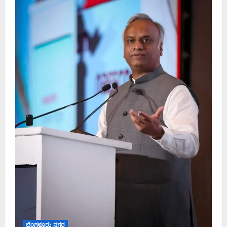
ಬೆಂಗಳೂರು ನಗರ