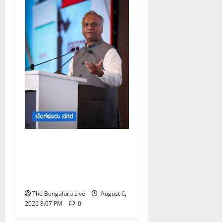
ಬೆಂಗಳೂರು ನಗರ
ಐದು ಅಡಿಪಾಯಗಳ ಮೂಲಕ
ರಾಜ್ಯದ ಡೀಪ್‌ಟೆಕ್ ಪರಿಸರ
ವ್ಯವಸ್ಥೆ ಬಲಪಡಿಸಲಾಗುವುದು:
ಸಚಿವ ಪ್ರಿಯಾಂಕ್ ಖರ್ಗೆ
The Bengaluru Live
August 6,
2026 8:07 PM
0