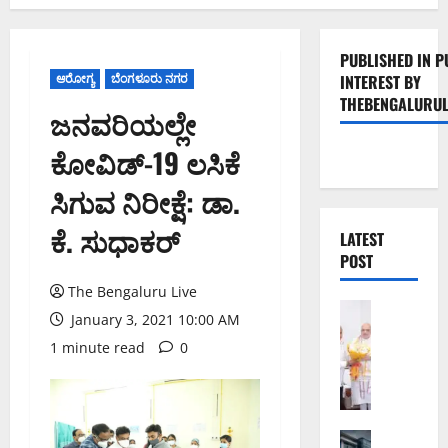
PUBLISHED IN P
ಆರೋಗ್ಯ
ಬೆಂಗಳೂರು ನಗರ
INTEREST BY
THEBENGALURUL
ಜನವರಿಯಲ್ಲೇ
ಕೋವಿಡ್-19 ಲಸಿಕೆ
ಸಿಗುವ ನಿರೀಕ್ಷೆ: ಡಾ.
ಕೆ. ಸುಧಾಕರ್
LATEST
POST
The Bengaluru Live
ಬೆಂಗಳೂರು 
January 3, 2021 10:00 AM
ಕಾ
1 minute read
0
ಡು
ಗೊ
ಲ್
ಲ
ಸ
ಅಪರಾಧ