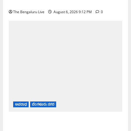
ಅಮಿತ್ ಶಾ ಮಧ್ಯಸ್ಥಿಕೆಗೆ ವಿ. ಸೋಮಣ್ಣ ಮನವಿ
The Bengaluru Live
August 6, 2026 9:12 PM
0
ಅಪರಾಧ
ಬೆಂಗಳೂರು ನಗರ
ಡೀಪಕ್ ಕೇಬಲ್ ಬ್ಯಾಂಕ್ ವಂಚನೆ ಪ್ರಕರಣ: ₹51.28 ಕೋಟಿ
ಮೌಲ್ಯದ ಆಸ್ತಿಗಳನ್ನು ಜಪ್ತಿ ಮಾಡಿದ ಇಡಿ