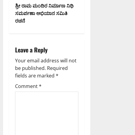
t
ಶ್ರೀ ರಾಮ ಮಂದಿರ ನಿರ್ಮಾಣ ನಿಧಿ
ಸಮರ್ಪಣಾ ಅಭಿಯಾನ ಸಮಿತಿ
n
ರಚನೆ
a
v
Leave a Reply
i
Your email address will not
g
be published.
Required
fields are marked
*
a
Comment
*
t
i
o
n