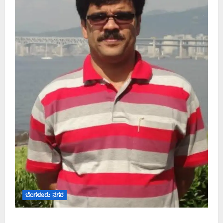
ಬೆಂಗಳೂರು ನಗರ
ಡಾ. ಜಾಫರ್ ಪಿ.ಸಿ. ಬೆಂಗಳೂರು ಮೆಟ್ರೋ ರೈಲು ನಿಗಮದ