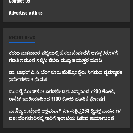
Contact Us
Advertise with us
RECENT NEWS
ಕರಡು ಮತದಾರರ ಪಟ್ಟಿಯಲ್ಲಿ ಹೆಸರು ಸೇರ್ಪಡೆಗೆ ಆಗಸ್ಟ್ 7ರೊಳಗೆ
ಗಣತಿ ನಮೂನೆ ಸಲ್ಲಿಸಿ: ಜಿಬಿಎ ಮುಖ್ಯ ಆಯುಕ್ತರ ಮನವಿ
ಡಾ. ಜಾಫರ್ ಪಿ.ಸಿ. ಬೆಂಗಳೂರು ಮೆಟ್ರೋ ರೈಲು ನಿಗಮದ ವ್ಯವಸ್ಥಾಪಕ
ನಿರ್ದೇಶಕರಾಗಿ ನೇಮಕ
ಮುಂಬೈ ರೋಡ್‌ಶೋ ಎರಡನೇ ದಿನ: ಸಿಪ್ಲಾದಿಂದ ₹200 ಕೋಟಿ,
ರಾಕೆಟ್ ಇಂಡಿಯಾದಿಂದ ₹100 ಕೋಟಿ ಹೂಡಿಕೆ ಘೋಷಣೆ
ವಾಣಿಜ್ಯ ಉದ್ದೇಶಕ್ಕೆ ಅಕ್ರಮವಾಗಿ ಬಳಸುತ್ತಿದ್ದ 263 ದ್ವಿಚಕ್ರ ವಾಹನಗಳ
ವಶ; ಬೆಂಗಳೂರಿನಲ್ಲಿ ಸಾರಿಗೆ ಇಲಾಖೆಯ ವಿಶೇಷ ಕಾರ್ಯಾಚರಣೆ