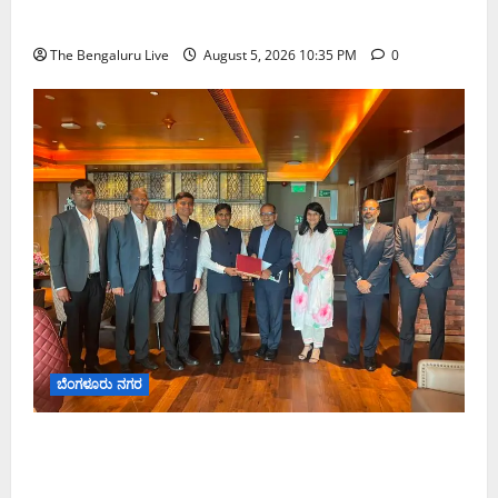
ವ್ಯವಸ್ಥಾಪಕ ನಿರ್ದೇಶಕರಾಗಿ ನೇಮಕ
The Bengaluru Live
August 5, 2026 10:35 PM
0
ಬೆಂಗಳೂರು ನಗರ
ಮುಂಬೈ ರೋಡ್‌ಶೋ ಎರಡನೇ ದಿನ: ಸಿಪ್ಲಾದಿಂದ ₹200
ಕೋಟಿ, ರಾಕೆಟ್ ಇಂಡಿಯಾದಿಂದ ₹100 ಕೋಟಿ ಹೂಡಿಕೆ
ಘೋಷಣೆ