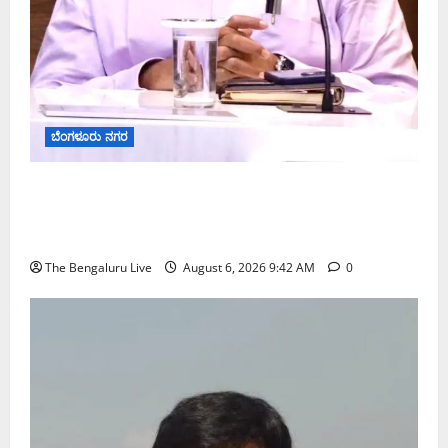
ಬೆಂಗಳೂರು ನಗರ
ಕರಡು ಮತದಾರರ ಪಟ್ಟಿಯಲ್ಲಿ ಹೆಸರು ಸೇರ್ಪಡೆಗೆ ಆಗಸ್ಟ್
7ರೊಳಗೆ ಗಣತಿ ನಮೂನೆ ಸಲ್ಲಿಸಿ: ಜಿಬಿಎ ಮುಖ್ಯ ಆಯುಕ್ತರ
ಮನವಿ
The Bengaluru Live
August 6, 2026 9:42 AM
0