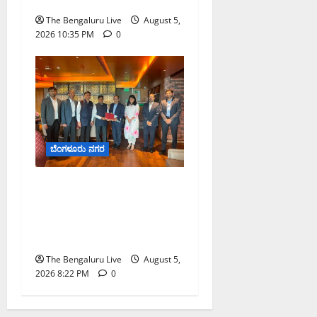
The Bengaluru Live
August 5,
2026 10:35 PM
0
ಬೆಂಗಳೂರು ನಗರ
ಮುಂಬೈ ರೋಡ್‌ಶೋ ಎರಡನೇ
ದಿನ: ಸಿಪ್ಲಾದಿಂದ ₹200 ಕೋಟಿ,
ರಾಕೆಟ್ ಇಂಡಿಯಾದಿಂದ ₹100
ಕೋಟಿ ಹೂಡಿಕೆ ಘೋಷಣೆ
The Bengaluru Live
August 5,
2026 8:22 PM
0