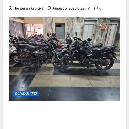
The Bengaluru Live
August 5, 2026 8:22 PM
0
ಬೆಂಗಳೂರು ನಗರ
ವಾಣಿಜ್ಯ ಉದ್ದೇಶಕ್ಕೆ ಅಕ್ರಮವಾಗಿ ಬಳಸುತ್ತಿದ್ದ 263 ದ್ವಿಚಕ್ರ
ವಾಹನಗಳ ವಶ; ಬೆಂಗಳೂರಿನಲ್ಲಿ ಸಾರಿಗೆ ಇಲಾಖೆಯ ವಿಶೇಷ
ಕಾರ್ಯಾಚರಣೆ