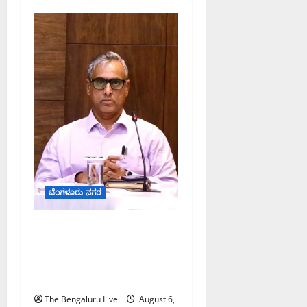
ಬೆಂಗಳೂರು ನಗರ
ಕರಡು ಮತದಾರರ ಪಟ್ಟಿಯಲ್ಲಿ
ಹೆಸರು ಸೇರ್ಪಡೆಗೆ ಆಗಸ್ಟ್
7ರೊಳಗೆ ಗಣತಿ ನಮೂನೆ ಸಲ್ಲಿಸಿ:
ಜಿಬಿಎ ಮುಖ್ಯ ಆಯುಕ್ತರ ಮನವಿ
The Bengaluru Live
August 6,