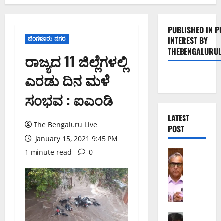
PUBLISHED IN P
ಬೆಂಗಳೂರು ನಗರ
INTEREST BY
THEBENGALURUL
ರಾಜ್ಯದ 11 ಜಿಲ್ಲೆಗಳಲ್ಲಿ
ಎರಡು ದಿನ ಮಳೆ
ಸಂಭವ : ಐಎಂಡಿ
LATEST
The Bengaluru Live
POST
January 15, 2021 9:45 PM
1 minute read
0
ಬೆಂಗಳೂರು 
ಕ
ರ
ಡು
ಮ
ತ
ದಾ
ಬೆಂಗಳೂರು 