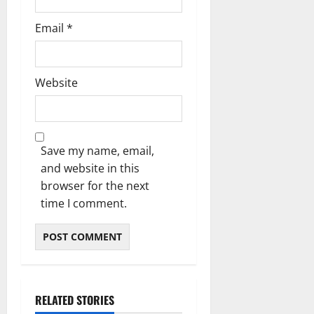
ಯಾ
ಚ
Email
*
ರ
ಣೆ
Website
August
5,
2026
2:55
PM
Save my name, email,
and website in this
0
browser for the next
time I comment.
RELATED STORIES