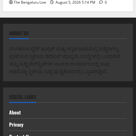
The Bengaluru Live
August 5, 2026 5:14 PM
0
ABOUT US
ಬೆಂಗಳೂರು ಲೈವ್ ಇಂಗ್ಲಿಷ್ ಮತ್ತು ಕನ್ನಡ ಭಾಷೆಯಲ್ಲಿ ಸುದ್ದಿಗಳನ್ನು
ಪ್ರಕಟಿಸುವ ಸ್ಥಳೀಯ ಡಿಜಿಟಲ್ ಮಾಧ್ಯಮ ಸಂಸ್ಥೆಗಳಲ್ಲಿ ಒಂದಾಗಿದೆ.
ನಮ್ಮ ಸುದ್ದಿ ವೆಬ್‌ಸೈಟ್‌ಗಳ ಮೂಲಕ ಅಂತರ್ಜಾಲದಲ್ಲಿ ನಾವು
ಅತಿದೊಡ್ಡ ಸ್ಥಳೀಯ ಸುದ್ದಿ ಪೂರೈಕೆದಾರರಲ್ಲಿ ಒಬ್ಬರಾಗಿದ್ದೇವೆ.
USEFUL LINKS
About
Privacy