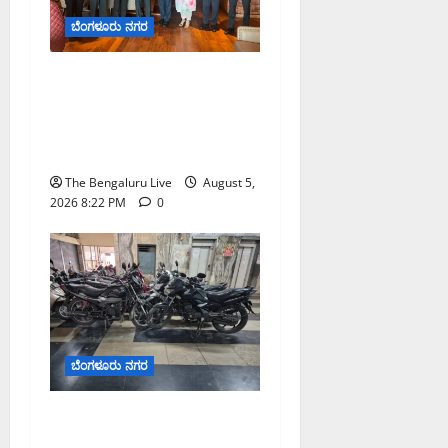
ಬೆಂಗಳೂರು ನಗರ
ಮುಂಬೈ ರೋಡ್‌ಶೋ ಎರಡನೇ
ದಿನ: ಸಿಪ್ಲಾದಿಂದ ₹200 ಕೋಟಿ,
ರಾಕೆಟ್ ಇಂಡಿಯಾದಿಂದ ₹100
ಕೋಟಿ ಹೂಡಿಕೆ ಘೋಷಣೆ
The Bengaluru Live
August 5,
2026 8:22 PM
0
ಬೆಂಗಳೂರು ನಗರ
ವಾಣಿಜ್ಯ ಉದ್ದೇಶಕ್ಕೆ ಅಕ್ರಮವಾಗಿ
ಬಳಸುತ್ತಿದ್ದ 263 ದ್ವಿಚಕ್ರ