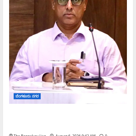
ಬೆಂಗಳೂರು ನಗರ
ಕರಡು ಮತದಾರರ ಪಟ್ಟಿಯಲ್ಲಿ ಹೆಸರು ಸೇರ್ಪಡೆಗೆ ಆಗಸ್ಟ್
7ರೊಳಗೆ ಗಣತಿ ನಮೂನೆ ಸಲ್ಲಿಸಿ: ಜಿಬಿಎ ಮುಖ್ಯ ಆಯುಕ್ತರ
ಮನವಿ
The Bengaluru Live
August 6, 2026 9:42 AM
0