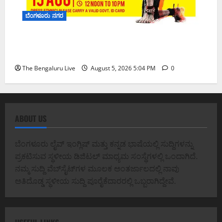
ಬೆಂಗಳೂರು ನಗರ
‘ಫ್ರೀಡಂ ಹಬ್ಬ’ ಘೋಷಣೆ: ವಿಧಾನಸೌಧದಲ್ಲಿ ಇದೇ ಮೊದಲ
ಬಾರಿಗೆ ಸಾರ್ವಜನಿಕರ ಬೃಹತ್ ಸ್ವಾತಂತ್ರ್ಯೋತ್ಸವ ಸಂಭ್ರಮ
The Bengaluru Live
August 5, 2026 5:04 PM
0
ABOUT US
ಬೆಂಗಳೂರು ಲೈವ್ ಇಂಗ್ಲಿಷ್ ಮತ್ತು ಕನ್ನಡ ಭಾಷೆಯಲ್ಲಿ ಸುದ್ದಿಗಳನ್ನು
ಪ್ರಕಟಿಸುವ ಸ್ಥಳೀಯ ಡಿಜಿಟಲ್ ಮಾಧ್ಯಮ ಸಂಸ್ಥೆಗಳಲ್ಲಿ ಒಂದಾಗಿದೆ.
ನಮ್ಮ ಸುದ್ದಿ ವೆಬ್‌ಸೈಟ್‌ಗಳ ಮೂಲಕ ಅಂತರ್ಜಾಲದಲ್ಲಿ ನಾವು
ಅತಿದೊಡ್ಡ ಸ್ಥಳೀಯ ಸುದ್ದಿ ಪೂರೈಕೆದಾರರಲ್ಲಿ ಒಬ್ಬರಾಗಿದ್ದೇವೆ.