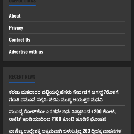
USEFUL LINKS
About
Privacy
Contact Us
Advertise with us
RECENT NEWS
ಕರಡು ಮತದಾರರ ಪಟ್ಟಿಯಲ್ಲಿ ಹೆಸರು ಸೇರ್ಪಡೆಗೆ ಆಗಸ್ಟ್ 7ರೊಳಗೆ
ಗಣತಿ ನಮೂನೆ ಸಲ್ಲಿಸಿ: ಜಿಬಿಎ ಮುಖ್ಯ ಆಯುಕ್ತರ ಮನವಿ
ಮುಂಬೈ ರೋಡ್‌ಶೋ ಎರಡನೇ ದಿನ: ಸಿಪ್ಲಾದಿಂದ ₹200 ಕೋಟಿ,
ರಾಕೆಟ್ ಇಂಡಿಯಾದಿಂದ ₹100 ಕೋಟಿ ಹೂಡಿಕೆ ಘೋಷಣೆ
ವಾಣಿಜ್ಯ ಉದ್ದೇಶಕ್ಕೆ ಅಕ್ರಮವಾಗಿ ಬಳಸುತ್ತಿದ್ದ 263 ದ್ವಿಚಕ್ರ ವಾಹನಗಳ