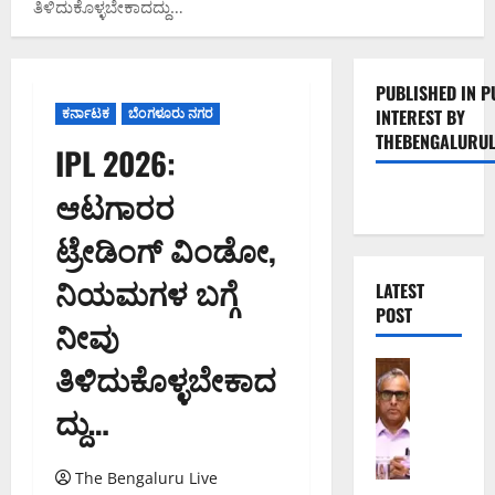
ತಿಳಿದುಕೊಳ್ಳಬೇಕಾದದ್ದು…
PUBLISHED IN P
ಕರ್ನಾಟಕ
ಬೆಂಗಳೂರು ನಗರ
INTEREST BY
THEBENGALURUL
IPL 2026:
ಆಟಗಾರರ
ಟ್ರೇಡಿಂಗ್ ವಿಂಡೋ,
ನಿಯಮಗಳ ಬಗ್ಗೆ
LATEST
POST
ನೀವು
ತಿಳಿದುಕೊಳ್ಳಬೇಕಾದ
ಬೆಂಗಳೂರು 
ಕ
ದ್ದು…
ರ
ಡು
ಮ
The Bengaluru Live
ತ