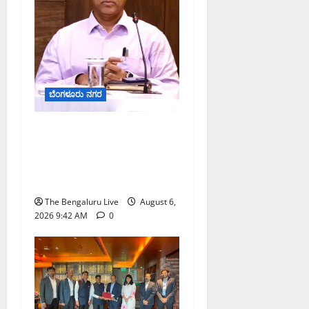
August
5,
2026
2:55
PM
ಬೆಂಗಳೂರು ನಗರ
0
ಕರಡು ಮತದಾರರ ಪಟ್ಟಿಯಲ್ಲಿ
ಹೆಸರು ಸೇರ್ಪಡೆಗೆ ಆಗಸ್ಟ್
7ರೊಳಗೆ ಗಣತಿ ನಮೂನೆ ಸಲ್ಲಿಸಿ:
ಜಿಬಿಎ ಮುಖ್ಯ ಆಯುಕ್ತರ ಮನವಿ
The Bengaluru Live
August 6,
2026 9:42 AM
0