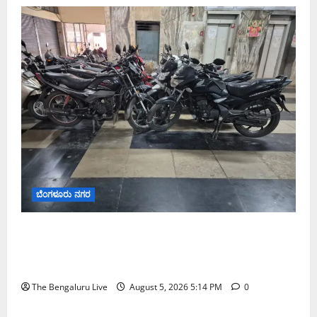
ಬೆಂಗಳೂರು ನಗರ
ವಾಣಿಜ್ಯ ಉದ್ದೇಶಕ್ಕೆ ಅಕ್ರಮವಾಗಿ ಬಳಸುತ್ತಿದ್ದ 263 ದ್ವಿಚಕ್ರ
ವಾಹನಗಳ ವಶ; ಬೆಂಗಳೂರಿನಲ್ಲಿ ಸಾರಿಗೆ ಇಲಾಖೆಯ ವಿಶೇಷ
ಕಾರ್ಯಾಚರಣೆ
The Bengaluru Live
August 5, 2026 5:14 PM
0