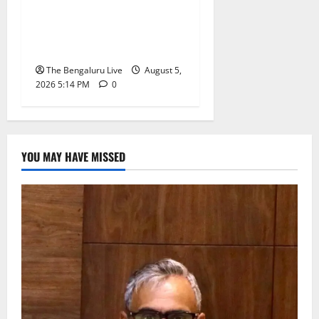
ವಾಹನಗಳ ವಶ; ಬೆಂಗಳೂರಿನಲ್ಲಿ
ಸಾರಿಗೆ ಇಲಾಖೆಯ ವಿಶೇಷ
ಕಾರ್ಯಾಚರಣೆ
The Bengaluru Live
August 5,
2026 5:14 PM
0
YOU MAY HAVE MISSED