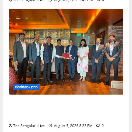
ಬೆಂಗಳೂರು ನಗರ
ಮುಂಬೈ ರೋಡ್‌ಶೋ ಎರಡನೇ ದಿನ: ಸಿಪ್ಲಾದಿಂದ ₹200
ಕೋಟಿ, ರಾಕೆಟ್ ಇಂಡಿಯಾದಿಂದ ₹100 ಕೋಟಿ ಹೂಡಿಕೆ
ಘೋಷಣೆ
The Bengaluru Live
August 5, 2026 8:22 PM
0