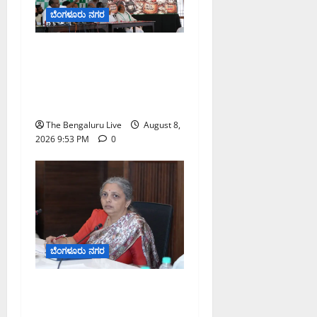
ಬೆಂಗಳೂರು ನಗರ
ನೈಸ್ ರಸ್ತೆಯಲ್ಲಿ ಟೋಲ್
ಕಟ್ಟಬೇಡಿ: ರಾಜ್ಯ ಸರ್ಕಾರಕ್ಕೆ
ಎರಡು ವಾರಗಳ ಗಡುವು
ನೀಡಿದ ಎಚ್.ಡಿ. ಕುಮಾರಸ್ವಾಮಿ
The Bengaluru Live
August 8,
2026 9:53 PM
0
ಬೆಂಗಳೂರು ನಗರ
ಗಣೇಶ ಚತುರ್ಥಿ 2026: ಜಿಬಿಎ
ವ್ಯಾಪ್ತಿಯಲ್ಲಿ ಪಿಒಪಿ ಗಣೇಶ