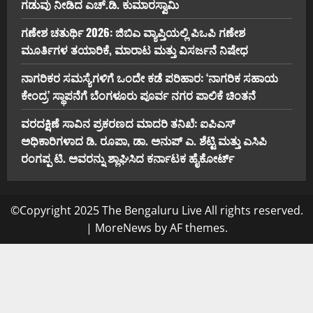
ಗಡುವು ನೀಡಿದ ಎಚ್.ಡಿ. ಕುಮಾರಸ್ವಾಮಿ
ಗಣೇಶ ಚತುರ್ಥಿ 2026: ಜಿಬಿಎ ವ್ಯಾಪ್ತಿಯಲ್ಲಿ ಪಿಒಪಿ ಗಣೇಶ
ಮೂರ್ತಿಗಳ ತಯಾರಿಕೆ, ಮಾರಾಟ ಮತ್ತು ವಿಸರ್ಜನೆ ನಿಷೇಧ
ನಾಗರಿಕರ ಸಮಸ್ಯೆಗಳಿಗೆ ಒಂದೇ ಕಡೆ ಪರಿಹಾರ: ‘ನಾಗರಿಕ ಸಹಾಯ
ಕೇಂದ್ರ’ ಸ್ಥಾಪನೆಗೆ ಬೆಂಗಳೂರು ಪೂರ್ವ ನಗರ ಪಾಲಿಕೆ ಚಿಂತನೆ
ವರದಕ್ಷಿಣೆ ಸಾವಿನ ಪ್ರಕರಣದ ಮಾದರಿ ತನಿಖೆ: ಐಪಿಎಸ್
ಅಧಿಕಾರಿಗಳಾದ ಡಿ. ರೂಪಾ, ಡಾ. ಅನುಪ್ ಎ. ಶೆಟ್ಟಿ ಮತ್ತು ಎಸಿಪಿ
ರಂಗಪ್ಪ ಟಿ. ಅವರನ್ನು ಶ್ಲಾಘಿಸಿದ ಕರ್ನಾಟಕ ಹೈಕೋರ್ಟ್
©Copyright 2025 The Bengaluru Live All rights reserved.
|
MoreNews
by AF themes.