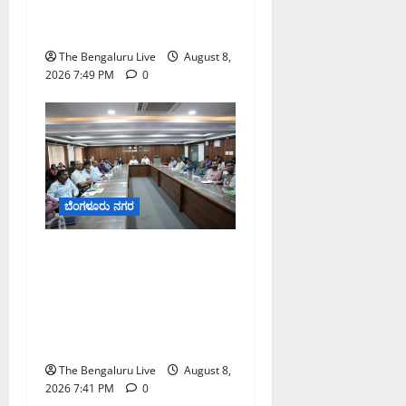
ಮೂರ್ತಿಗಳ ತಯಾರಿಕೆ, ಮಾರಾಟ
ಮತ್ತು ವಿಸರ್ಜನೆ ನಿಷೇಧ
The Bengaluru Live
August 8,
2026 7:49 PM
0
ಬೆಂಗಳೂರು ನಗರ
ನಾಗರಿಕರ ಸಮಸ್ಯೆಗಳಿಗೆ ಒಂದೇ
ಕಡೆ ಪರಿಹಾರ: ‘ನಾಗರಿಕ
ಸಹಾಯ ಕೇಂದ್ರ’ ಸ್ಥಾಪನೆಗೆ
ಬೆಂಗಳೂರು ಪೂರ್ವ ನಗರ
ಪಾಲಿಕೆ ಚಿಂತನೆ
The Bengaluru Live
August 8,
2026 7:41 PM
0