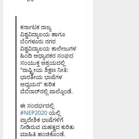
ಸಿ
0
ದ
ಕ
ರ್
ಕರ್ನಾಟಕ ರಾಜ್ಯ
ನಾ
ವಿಶ್ವವಿದ್ಯಾಲಯ ಹಾಗೂ
ಟ
ಬೆಂಗಳೂರು ನಗರ
ಕ
ವಿಶ್ವವಿದ್ಯಾಲಯ ಕಾಲೇಜುಗಳ
ಹೈ
ಹಿಂದಿ ಅಧ್ಯಾಪಕರ ಸಂಘದ
ಕೋ
ಸಂಯುಕ್ತ ಆಶ್ರಯದಲ್ಲಿ
ರ್
"ರಾಷ್ಟ್ರೀಯ ಶಿಕ್ಷಣ ನೀತಿ:
ಟ್
ಭಾರತೀಯ ಭಾಷೆಗಳ
ಅಧ್ಯಯನ" ಕುರಿತ
August
ವೆಬಿನಾರ್‌ನಲ್ಲಿ ಪಾಲ್ಗೊಂಡೆ.
8,
2026
ಈ ಸಂದರ್ಭದಲ್ಲಿ
9:23
#NEP2020
ಯಲ್ಲಿ
AM
ಪ್ರಾದೇಶಿಕ ಭಾಷೆಗಳಿಗೆ
0
ನೀಡಿರುವ ಮಹತ್ವದ ಕುರಿತು
ಮಾಹಿತಿ ಹಂಚಿಕೊಂಡೆ.