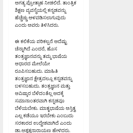
ಟಿ
ತೆ
ಅಗತ್ಯ ಪ್ರೋತ್ಸಾಹ ನೀಡಲಿದೆ. ತಾಂತ್ರಿಕ
ತೆ
ಮ
ಗೆ
ಶಿಕ್ಷಣ ವ್ಯವಸ್ಥೆಯಲ್ಲಿ ಕನ್ನಡವನ್ನು
August
;
ತ್
ಕ್
8,
ಹೆಚ್ಚೆಚ್ಚು ಅಳವಡಿಸಲಾಗುವುದು
ಹ
ತು
ರ
2026
ಎಂದು ಅವರು ತಿಳಿಸಿದರು.
ವಾ
ಎ
ಮ
7:41
ಮಾ
ಸಿ
PM
ನ
ಪಿ
ಈ ಕಲಿಕೆಯ ಪರಿಕಲ್ಪನೆ ಅದೆಷ್ಟು
August
ಇ
0
ರಂ
7,
ಚೆನ್ನಾಗಿದೆ ಎಂದರೆ, ಹೊಸ
ಲಾ
ಗ
2026
ತಂತ್ರಜ್ಞಾನವನ್ನು ತಮ್ಮ ಭಾಷೆಯ
ಖೆ
ಪ್
8:36
ಆಧಾರದ ಮೇಲೆಯೇ
ಎ
PM
ಪ
ರೂಪಿಸಬಹುದು. ಮಾಹಿತಿ
ಚ್
ಟಿ
0
ಚ
ತಂತ್ರಜ್ಞಾನ ಕ್ಷೇತ್ರದಲ್ಲೂ ಕನ್ನಡವನ್ನು
.
ರಿ
ಬಳಸಬಹುದು. ತಂತ್ರಜ್ಞಾನ ಮತ್ತು
ಅ
ಕೆ
ವ
ಆವಿಷ್ಕಾರ ಬೆಳೆದಂತೆಲ್ಲ ಅದಕ್ಕೆ
ರ
ಸಮಾನಾಂತರವಾಗಿ ಕನ್ನಡವೂ
August
ನ್
ಬೆಳೆಯಬೇಕು. ಮಾತೃಭಾಷೆಯ ಅಸ್ತಿತ್ವ
7,
ನು
ಎಲ್ಲ ಕಡೆಯೂ ಇರಬೇಕು ಎಂಬುದು
2026
ಶ್
ಸರಕಾರದ ಉದ್ದೇಶವಾಗಿದೆ ಎಂದು
1:11
ಲಾ
PM
ಡಾ.ಅಶ್ವತ್ಥನಾರಾಯಣ ಹೇಳಿದರು.
ಘಿ