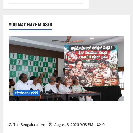
YOU MAY HAVE MISSED
ಬೆಂಗಳೂರು ನಗರ
ನೈಸ್ ರಸ್ತೆಯಲ್ಲಿ ಟೋಲ್ ಕಟ್ಟಬೇಡಿ: ರಾಜ್ಯ ಸರ್ಕಾರಕ್ಕೆ ಎರಡು
ವಾರಗಳ ಗಡುವು ನೀಡಿದ ಎಚ್.ಡಿ. ಕುಮಾರಸ್ವಾಮಿ
The Bengaluru Live
August 8, 2026 9:53 PM
0