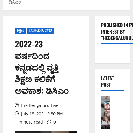
ಡಿಸಿಎಂ
PUBLISHED IN P
ಶಿಕ್ಷಣ
ಬೆಂಗಳೂರು ನಗರ
INTEREST BY
THEBENGALURUL
2022-23
ವರ್ಷದಿಂದ
ಕನ್ನಡದಲ್ಲಿ ವೃತ್ತಿ
ಶಿಕ್ಷಣ ಕಲಿಕೆಗೆ
LATEST
POST
ಅವಕಾಶ: ಡಿಸಿಎಂ
ಬೆಂಗಳೂರು 
ನೈ
The Bengaluru Live
ಸ್
July 18, 2021 9:30 PM
ರ
1 minute read
0
ಸ್
ತೆ