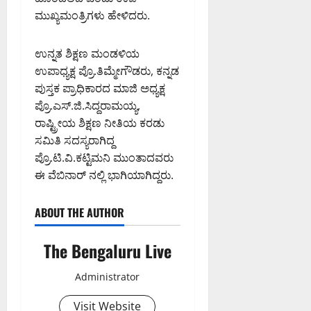
ಮುಖ್ಯಮಂತ್ರಿಗಳು ಹೇಳಿದರು.
ಉನ್ನತ ಶಿಕ್ಷಣ ಮಂಡಳಿಯ
ಉಪಾಧ್ಯಕ್ಷ ಪ್ರೊ.ತಿಮ್ಮೇಗೌಡರು, ಕನ್ನಡ
ಪುಸ್ತಕ ಪ್ರಾಧಿಕಾರದ ಮಾಜಿ ಅಧ್ಯಕ್ಷ
ಪ್ರೊ.ಎಸ್.ಜಿ.ಸಿದ್ದರಾಮಯ್ಯ,
ರಾಷ್ಟ್ರೀಯ ಶಿಕ್ಷಣ ನೀತಿಯ ಕರಡು
ಸಮಿತಿ ಸದಸ್ಯರಾಗಿದ್ದ
ಪ್ರೊ.ಟಿ.ವಿ.ಕಟ್ಟಿಮನಿ ಮುಂತಾದವರು
ಈ ವೆಬಿನಾರ್ ನಲ್ಲಿ ಭಾಗಿಯಾಗಿದ್ದರು.
ABOUT THE AUTHOR
The Bengaluru Live
Administrator
Visit Website