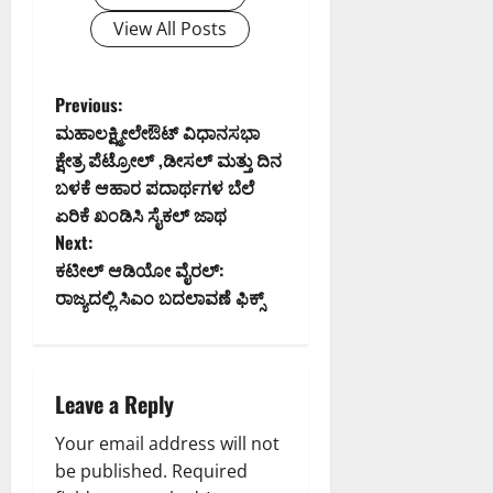
View All Posts
P
Previous:
ಮಹಾಲಕ್ಷ್ಮೀಲೇಔಟ್ ವಿಧಾನಸಭಾ
o
ಕ್ಷೇತ್ರ ಪೆಟ್ರೋಲ್ ,ಡೀಸಲ್ ಮತ್ತು ದಿನ
ಬಳಕೆ ಆಹಾರ ಪದಾರ್ಥಗಳ ಬೆಲೆ
s
ಏರಿಕೆ ಖಂಡಿಸಿ ಸೈಕಲ್ ಜಾಥ
t
Next:
ಕಟೀಲ್ ಆಡಿಯೋ ವೈರಲ್:
n
ರಾಜ್ಯದಲ್ಲಿ ಸಿಎಂ ಬದಲಾವಣೆ ಫಿಕ್ಸ್
a
v
Leave a Reply
i
Your email address will not
g
be published.
Required