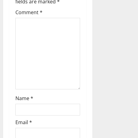
fields are marked
*
a
Comment
*
t
i
o
n
Name
*
Email
*