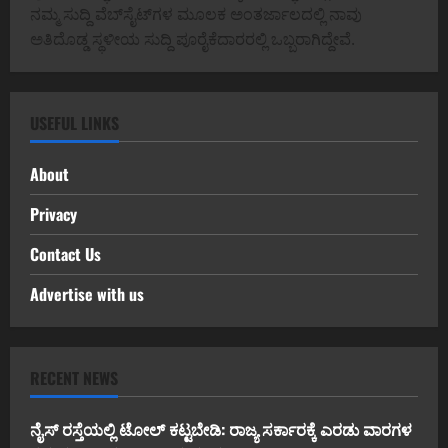
ನಮ್ಮ ಸುದ್ದಿ ವೆಬ್‌ಸೈಟ್‌ಗಳ ಮೂಲಕ ಅಂತರ್ಜಾಲದಲ್ಲಿ ನಾವು
ಅತಿದೊಡ್ಡ ಸ್ಥಳೀಯ ಸುದ್ದಿ ಪೂರೈಕೆದಾರರಲ್ಲಿ ಒಬ್ಬರಾಗಿದ್ದೇವೆ.
USEFUL LINKS
About
Privacy
Contact Us
Advertise with us
RECENT NEWS
ನೈಸ್ ರಸ್ತೆಯಲ್ಲಿ ಟೋಲ್ ಕಟ್ಟಬೇಡಿ: ರಾಜ್ಯ ಸರ್ಕಾರಕ್ಕೆ ಎರಡು ವಾರಗಳ