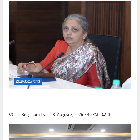
ಬೆಂಗಳೂರು ನಗರ
ಗಣೇಶ ಚತುರ್ಥಿ 2026: ಜಿಬಿಎ ವ್ಯಾಪ್ತಿಯಲ್ಲಿ ಪಿಒಪಿ ಗಣೇಶ
ಮೂರ್ತಿಗಳ ತಯಾರಿಕೆ, ಮಾರಾಟ ಮತ್ತು ವಿಸರ್ಜನೆ ನಿಷೇಧ
The Bengaluru Live
August 8, 2026 7:49 PM
0