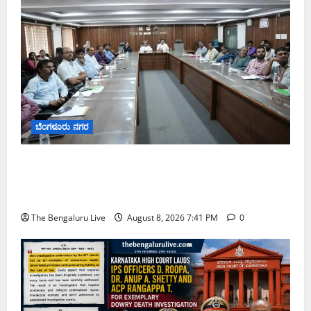
ಬೆಂಗಳೂರು ನಗರ
ನಾಗರಿಕರ ಸಮಸ್ಯೆಗಳಿಗೆ ಒಂದೇ ಕಡೆ ಪರಿಹಾರ: ‘ನಾಗರಿಕ
ಸಹಾಯ ಕೇಂದ್ರ’ ಸ್ಥಾಪನೆಗೆ ಬೆಂಗಳೂರು ಪೂರ್ವ ನಗರ ಪಾಲಿಕೆ
ಚಿಂತನೆ
The Bengaluru Live
August 8, 2026 7:41 PM
0