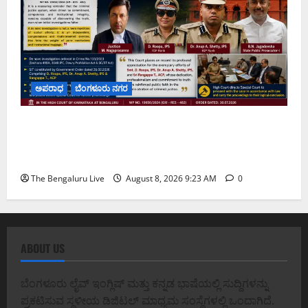
ಅಪರಾಧ
ಬೆಂಗಳೂರು ನಗರ
ವರದಕ್ಷಿಣೆ ಸಾವಿನ ಪ್ರಕರಣದ ಮಾದರಿ ತನಿಖೆ: ಐಪಿಎಸ್
ಅಧಿಕಾರಿಗಳಾದ ಡಿ. ರೂಪಾ, ಡಾ. ಅನುಪ್ ಎ. ಶೆಟ್ಟಿ ಮತ್ತು
ಎಸಿಪಿ ರಂಗಪ್ಪ ಟಿ. ಅವರನ್ನು ಶ್ಲಾಘಿಸಿದ ಕರ್ನಾಟಕ ಹೈಕೋರ್ಟ್
The Bengaluru Live
August 8, 2026 9:23 AM
0
ABOUT US
ಬೆಂಗಳೂರು ಲೈವ್ ಇಂಗ್ಲಿಷ್ ಮತ್ತು ಕನ್ನಡ ಭಾಷೆಯಲ್ಲಿ ಸುದ್ದಿಗಳನ್ನು
ಪ್ರಕಟಿಸುವ ಸ್ಥಳೀಯ ಡಿಜಿಟಲ್ ಮಾಧ್ಯಮ ಸಂಸ್ಥೆಗಳಲ್ಲಿ ಒಂದಾಗಿದೆ.