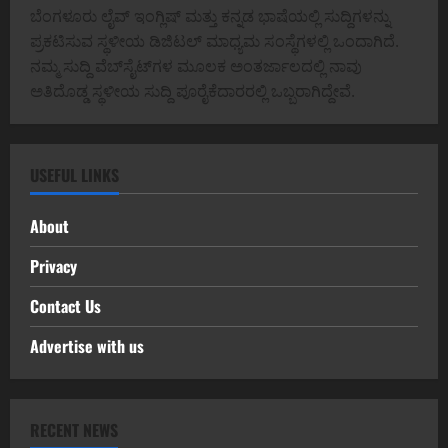
ಬೆಂಗಳೂರು ಲೈವ್ ಇಂಗ್ಲಿಷ್ ಮತ್ತು ಕನ್ನಡ ಭಾಷೆಯಲ್ಲಿ ಸುದ್ದಿಗಳನ್ನು
ಪ್ರಕಟಿಸುವ ಸ್ಥಳೀಯ ಡಿಜಿಟಲ್ ಮಾಧ್ಯಮ ಸಂಸ್ಥೆಗಳಲ್ಲಿ ಒಂದಾಗಿದೆ.
ನಮ್ಮ ಸುದ್ದಿ ವೆಬ್‌ಸೈಟ್‌ಗಳ ಮೂಲಕ ಅಂತರ್ಜಾಲದಲ್ಲಿ ನಾವು
ಅತಿದೊಡ್ಡ ಸ್ಥಳೀಯ ಸುದ್ದಿ ಪೂರೈಕೆದಾರರಲ್ಲಿ ಒಬ್ಬರಾಗಿದ್ದೇವೆ.
USEFUL LINKS
About
Privacy
Contact Us
Advertise with us
RECENT NEWS