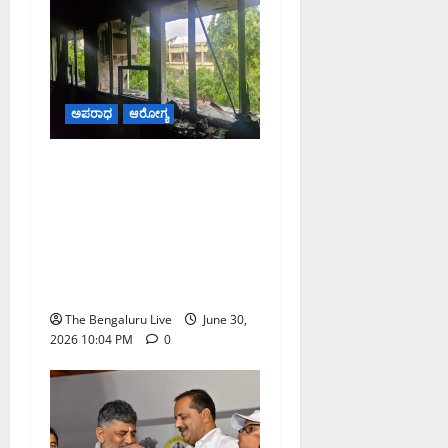
ಅಪರಾಧ
ಆರೋಗ್ಯ
ದಾವಣಗೆರೆ ಜಿಲ್ಲಾ ಆಸ್ಪತ್ರೆಯ
ಶಸ್ತ್ರಚಿಕಿತ್ಸಾ ಕೊಠಡಿಯಲ್ಲಿ
ಆಕ್ಸಿಜನ್ ಸಿಲಿಂಡರ್ ಸ್ಫೋಟ;
ಭಾರೀ ಅನಾಹುತ ತಪ್ಪಿಸಿದ
ಅಗ್ನಿಶಾಮಕ ಸಿಬ್ಬಂದಿ, ಉನ್ನತ
ಮಟ್ಟದ ತನಿಖೆಗೆ ಸರ್ಕಾರ ಆದೇಶ
The Bengaluru Live
June 30,
2026 10:04 PM
0