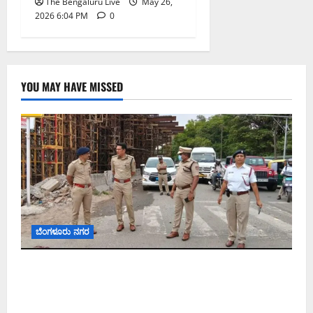
The Bengaluru Live
May 26,
2026 6:04 PM
0
YOU MAY HAVE MISSED
ಬೆಂಗಳೂರು ನಗರ
ಕೊರಮಂಗಲ ವಾಟರ್ ಟ್ಯಾಂಕ್ ಜಂಕ್ಷನ್‌ನಲ್ಲಿ ಸಂಚಾರ
ಸುಧಾರಣೆ ಪರಿಶೀಲನೆ ನಡೆಸಿದ ಜಂಟಿ ಪೊಲೀಸ್ ಆಯುಕ್ತ
ಕಾರ್ತಿಕ್ ರೆಡ್ಡಿ