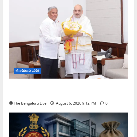
ಬೆಂಗಳೂರು ನಗರ
ಕಾಡುಗೊಲ್ಲ ಸಮುದಾಯಕ್ಕೆ ಎಸ್‌ಟಿ ಸ್ಥಾನಮಾನ ನೀಡಲು
ಅಮಿತ್ ಶಾ ಮಧ್ಯಸ್ಥಿಕೆಗೆ ವಿ. ಸೋಮಣ್ಣ ಮನವಿ
The Bengaluru Live
August 6, 2026 9:12 PM
0