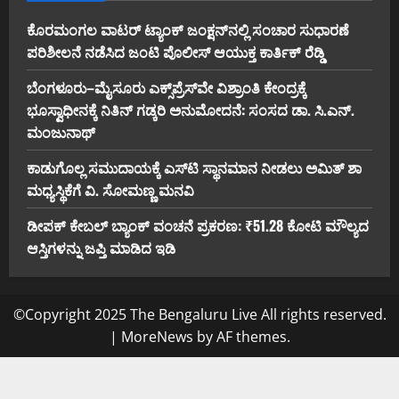
ಕೊರಮಂಗಲ ವಾಟರ್ ಟ್ಯಾಂಕ್ ಜಂಕ್ಷನ್‌ನಲ್ಲಿ ಸಂಚಾರ ಸುಧಾರಣೆ
ಪರಿಶೀಲನೆ ನಡೆಸಿದ ಜಂಟಿ ಪೊಲೀಸ್ ಆಯುಕ್ತ ಕಾರ್ತಿಕ್ ರೆಡ್ಡಿ
ಬೆಂಗಳೂರು–ಮೈಸೂರು ಎಕ್ಸ್‌ಪ್ರೆಸ್‌ವೇ ವಿಶ್ರಾಂತಿ ಕೇಂದ್ರಕ್ಕೆ
ಭೂಸ್ವಾಧೀನಕ್ಕೆ ನಿತಿನ್ ಗಡ್ಕರಿ ಅನುಮೋದನೆ: ಸಂಸದ ಡಾ. ಸಿ.ಎನ್.
ಮಂಜುನಾಥ್
ಕಾಡುಗೊಲ್ಲ ಸಮುದಾಯಕ್ಕೆ ಎಸ್‌ಟಿ ಸ್ಥಾನಮಾನ ನೀಡಲು ಅಮಿತ್ ಶಾ
ಮಧ್ಯಸ್ಥಿಕೆಗೆ ವಿ. ಸೋಮಣ್ಣ ಮನವಿ
ಡೀಪಕ್ ಕೇಬಲ್ ಬ್ಯಾಂಕ್ ವಂಚನೆ ಪ್ರಕರಣ: ₹51.28 ಕೋಟಿ ಮೌಲ್ಯದ
ಆಸ್ತಿಗಳನ್ನು ಜಪ್ತಿ ಮಾಡಿದ ಇಡಿ
©Copyright 2025 The Bengaluru Live All rights reserved.
|
MoreNews
by AF themes.