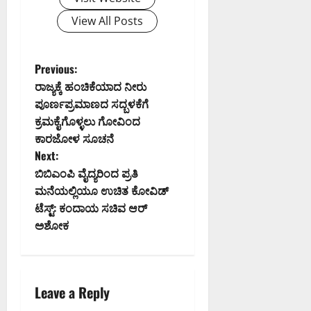
View All Posts
P
Previous:
ರಾಜ್ಯಕ್ಕೆ ಹಂಚಿಕೆಯಾದ ನೀರು
o
ಪೂರ್ಣಪ್ರಮಾಣದ ಸದ್ಬಳಕೆಗೆ
ಕ್ರಮಕೈಗೊಳ್ಳಲು ಗೋವಿಂದ
s
ಕಾರಜೋಳ ಸೂಚನೆ
t
Next:
ಬಿಬಿಎಂಪಿ ವೈದ್ಯರಿಂದ ಪ್ರತಿ
n
ಮನೆಯಲ್ಲಿಯೂ ಉಚಿತ ಕೋವಿಡ್
ಟೆಸ್ಟ್: ಕಂದಾಯ ಸಚಿವ ಆರ್
a
ಅಶೋಕ
v
i
Leave a Reply
g