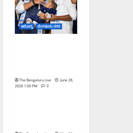
ಆರೋಗ್ಯ
ಬೆಂಗಳೂರು ನಗರ
ರಾಜ್ಯ ಮಟ್ಟದ ಪಲ್ಸ್ ಪೋಲಿಯೋ
ಅಭಿಯಾನಕ್ಕೆ ಚಾಲನೆ; ಐದು
ವರ್ಷದೊಳಗಿನ ಎಲ್ಲ ಮಕ್ಕಳಿಗೂ
ಲಸಿಕೆ ಹಾಕಿಸಿ: ಸಿಎಂ ಡಿ.ಕೆ.
ಶಿವಕುಮಾರ್ ಕರೆ
The Bengaluru Live
June 28,
2026 1:00 PM
0
ಬೆಂಗಳೂರು ನಗರ
ಆರೋಗ್ಯ
ಫಿನೆರಿನೋನ್ ಮಾತ್ರೆ ಮತ್ತು
ವಯಸ್ಕರ ಲಸಿಕೆಗಳ
ಸದುಪಯೋಗ ಪಡೆದುಕೊಳ್ಳಿ:
ದಿನೇಶ್ ಗುಂಡೂರಾವ್