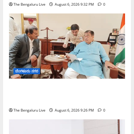
The Bengaluru Live
August 6, 2026 9:32 PM
0
ಬೆಂಗಳೂರು ನಗರ
ಬೆಂಗಳೂರು–ಮೈಸೂರು ಎಕ್ಸ್‌ಪ್ರೆಸ್‌ವೇ ವಿಶ್ರಾಂತಿ ಕೇಂದ್ರಕ್ಕೆ
ಭೂಸ್ವಾಧೀನಕ್ಕೆ ನಿತಿನ್ ಗಡ್ಕರಿ ಅನುಮೋದನೆ: ಸಂಸದ ಡಾ.
ಸಿ.ಎನ್. ಮಂಜುನಾಥ್
The Bengaluru Live
August 6, 2026 9:26 PM
0