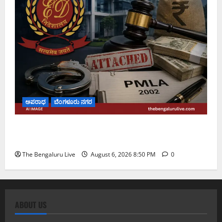
ಅಪರಾಧ
ಬೆಂಗಳೂರು ನಗರ
ಡೀಪಕ್ ಕೇಬಲ್ ಬ್ಯಾಂಕ್ ವಂಚನೆ ಪ್ರಕರಣ: ₹51.28 ಕೋಟಿ
ಮೌಲ್ಯದ ಆಸ್ತಿಗಳನ್ನು ಜಪ್ತಿ ಮಾಡಿದ ಇಡಿ
The Bengaluru Live
August 6, 2026 8:50 PM
0
ABOUT US