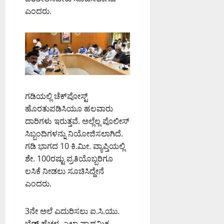
ದು
6,
6,
ಎಂದರು.
:
2026
2026
0
ಸ
8:50
9:26
PM
ಚಿ
PM
ವ
0
0
ಪ್
ರಿ
ಯಾಂ
ಕ್
ಗಡಿಯಲ್ಲಿ ಚೆಕ್‌ಪೋಸ್ಟ್
ಖ
ಹೊರತುಪಡಿಸಿಯೂ ಹಲವಾರು
ರ್
ದಾರಿಗಳು ಇರುತ್ತವೆ. ಅಲ್ಲೆಲ್ಲ ಪೊಲೀಸ್
ಗೆ
ಸಿಬ್ಬಂದಿಗಳನ್ನು ನಿಯೋಜಿಸಲಾಗಿದೆ.
ಗಡಿ ಭಾಗದ 10 ಕಿ.ಮೀ. ವ್ಯಾಪ್ತಿಯಲ್ಲಿ
August
6,
ಶೇ. 100ರಷ್ಟು ಪ್ರತಿಯೊಬ್ಬರಿಗೂ
2026
ಲಸಿಕೆ ನೀಡಲು ಸೂಚಿಸಿದ್ದೇನೆ
8:07
ಎಂದರು.
PM
0
3ನೇ ಅಲೆ ಎದುರಿಸಲು ಐ.ಸಿ.ಯು.
ಬೆಡ್ ಹೆಚ್ಚಳ, ಎಲ್ಲಾ ಪ್ರಾಥಮಿಕ