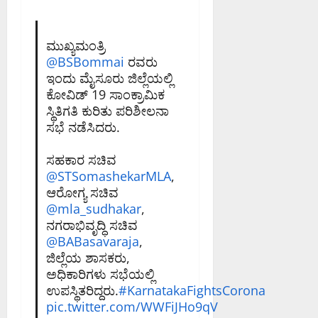
ಮುಖ್ಯಮಂತ್ರಿ
@BSBommai
ರವರು
ಇಂದು ಮೈಸೂರು ಜಿಲ್ಲೆಯಲ್ಲಿ
ಕೋವಿಡ್ 19 ಸಾಂಕ್ರಾಮಿಕ
ಸ್ಥಿತಿಗತಿ ಕುರಿತು ಪರಿಶೀಲನಾ
ಸಭೆ ನಡೆಸಿದರು.
ಸಹಕಾರ ಸಚಿವ
@STSomashekarMLA
,
ಆರೋಗ್ಯ ಸಚಿವ
@mla_sudhakar
,
ನಗರಾಭಿವೃದ್ಧಿ ಸಚಿವ
@BABasavaraja
,
ಜಿಲ್ಲೆಯ ಶಾಸಕರು,
ಅಧಿಕಾರಿಗಳು ಸಭೆಯಲ್ಲಿ
ಉಪಸ್ಥಿತರಿದ್ದರು.
#KarnatakaFightsCorona
pic.twitter.com/WWFiJHo9qV