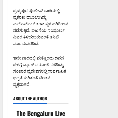
ಸೋ
ದ
ರೆ
ನು
ಮ
ನೆ
ಡ್
ಶ್
ಬ್ರಹ್ಮಪುರ ಪೊಲೀಸ್ ಠಾಣೆಯಲ್ಲಿ
ಣ್
:
ಡಿ
ಲಾ
ಪ್ರಕರಣ ದಾಖಲಾಗಿದ್ದು,
ಣ
ಸಂ
ಘಿ
ಎಫ್‌ಎಸ್‌ಎಲ್ ತಂಡ ಸ್ಥಳ ಪರಿಶೀಲನೆ
ಮ
ಸ
ಸಿ
August
ನ
ನಡೆಸುತ್ತಿದೆ. ಘಟನೆಯ ಸಂಪೂರ್ಣ
ದ
ದ
6,
ವಿ
ಡಾ
ವಿವರ ತಿಳಿದುಬರುವಂತೆ ತನಿಖೆ
2026
ಕ
.
9:32
ಮುಂದುವರೆದಿದೆ.
ರ್
PM
ಸಿ
August
ನಾ
.
6,
ಟ
0
ಇದೇ ವಾರದಲ್ಲಿ ಮತ್ತೊಂದು ದಿನದ
ಎ
2026
ಕ
ಬೆಳಗ್ಗೆ ಬ್ಯಾಂಕ್ ದರೋಡೆ ನಡೆದಿದ್ದು,
9:12
ನ್
ಹೈ
PM
ಸಂಚಾರ ಪ್ರದೇಶಗಳಲ್ಲಿ ಸಾರ್ವಜನಿಕ
.
ಕೋ
ಮಂ
ಭದ್ರತೆ ಕುರಿತಂತೆ ಚಿಂತನೆ
ರ್
0
ಜು
ಟ್
ವ್ಯಕ್ತವಾಗಿದೆ.
ನಾ
ಥ್
August
ABOUT THE AUTHOR
8,
August
2026
The Bengaluru Live
6,
9:23
2026
AM