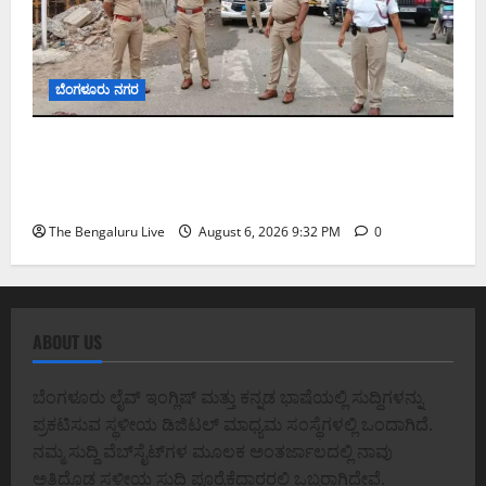
ಬೆಂಗಳೂರು ನಗರ
ಕೊರಮಂಗಲ ವಾಟರ್ ಟ್ಯಾಂಕ್ ಜಂಕ್ಷನ್‌ನಲ್ಲಿ ಸಂಚಾರ
ಸುಧಾರಣೆ ಪರಿಶೀಲನೆ ನಡೆಸಿದ ಜಂಟಿ ಪೊಲೀಸ್ ಆಯುಕ್ತ
ಕಾರ್ತಿಕ್ ರೆಡ್ಡಿ
The Bengaluru Live
August 6, 2026 9:32 PM
0
ABOUT US
ಬೆಂಗಳೂರು ಲೈವ್ ಇಂಗ್ಲಿಷ್ ಮತ್ತು ಕನ್ನಡ ಭಾಷೆಯಲ್ಲಿ ಸುದ್ದಿಗಳನ್ನು
ಪ್ರಕಟಿಸುವ ಸ್ಥಳೀಯ ಡಿಜಿಟಲ್ ಮಾಧ್ಯಮ ಸಂಸ್ಥೆಗಳಲ್ಲಿ ಒಂದಾಗಿದೆ.
ನಮ್ಮ ಸುದ್ದಿ ವೆಬ್‌ಸೈಟ್‌ಗಳ ಮೂಲಕ ಅಂತರ್ಜಾಲದಲ್ಲಿ ನಾವು
ಅತಿದೊಡ್ಡ ಸ್ಥಳೀಯ ಸುದ್ದಿ ಪೂರೈಕೆದಾರರಲ್ಲಿ ಒಬ್ಬರಾಗಿದ್ದೇವೆ.