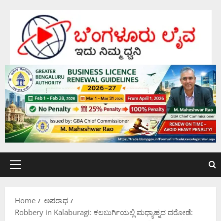
Skip
to
content
Primary
Menu
Home
ಅಪರಾಧ
Robbery in Kalaburagi: ಕಲಬುರ್ಗಿಯಲ್ಲಿ ಮಧ್ಯಾಹ್ನದ ದರೋಡೆ: