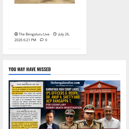
ಆನೇಕಲ್ ಪಾರ್ಕಿಂಗ್
ಯಾರ್ಡ್‌ನಲ್ಲಿ ನಾಲ್ಕು ಖಾಸಗಿ
ಬಸ್‌ಗಳು ಬೆಂಕಿಗಾಹುತಿ
The Bengaluru Live
July 26,
2026 6:21 PM
0
YOU MAY HAVE MISSED