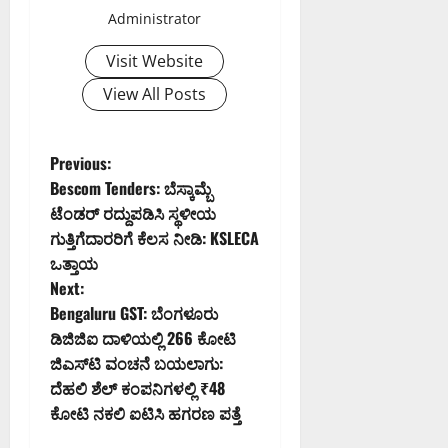
Administrator
9:26
0
PM
Visit Website
0
View All Posts
P
Previous:
Bescom Tenders: ಬೆಸ್ಕಾಮ್ಬೆ
o
ಟೆಂಡರ್ ರದ್ದುಪಡಿಸಿ ಸ್ಥಳೀಯ
ಗುತ್ತಿಗೆದಾರರಿಗೆ ಕೆಲಸ ನೀಡಿ: KSLECA
s
ಒತ್ತಾಯ
t
Next:
Bengaluru GST: ಬೆಂಗಳೂರು
n
ಡಿಜಿಜಿಐ ದಾಳಿಯಲ್ಲಿ 266 ಕೋಟಿ
ಜಿಎಸ್‌ಟಿ ವಂಚನೆ ಬಯಲಾಗು:
a
ದೆಹಲಿ ಶೆಲ್ ಕಂಪನಿಗಳಲ್ಲಿ ₹48
v
ಕೋಟಿ ನಕಲಿ ಐಟಿಸಿ ಹಗರಣ ಪತ್ತೆ