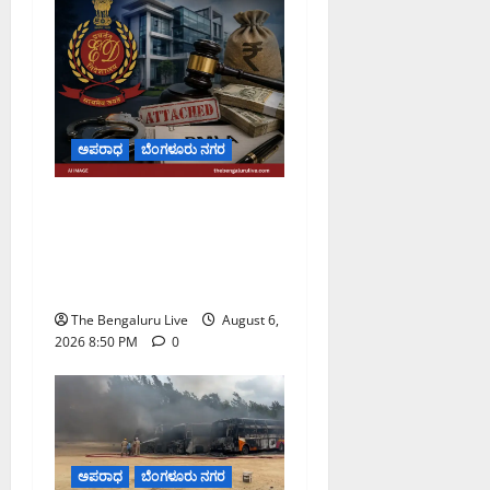
ಅಪರಾಧ
ಬೆಂಗಳೂರು ನಗರ
ಡೀಪಕ್ ಕೇಬಲ್ ಬ್ಯಾಂಕ್
ವಂಚನೆ ಪ್ರಕರಣ: ₹51.28
ಕೋಟಿ ಮೌಲ್ಯದ ಆಸ್ತಿಗಳನ್ನು ಜಪ್ತಿ
ಮಾಡಿದ ಇಡಿ
The Bengaluru Live
August 6,
2026 8:50 PM
0
ಅಪರಾಧ
ಬೆಂಗಳೂರು ನಗರ