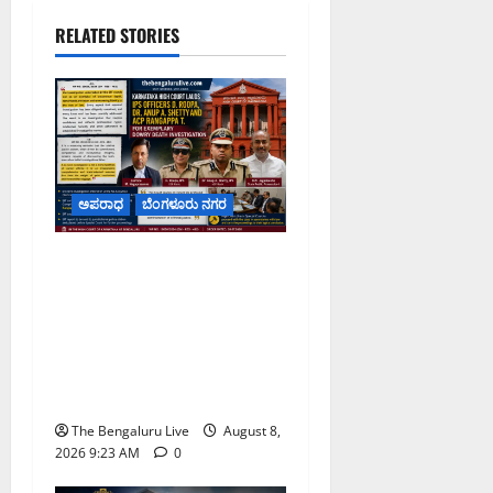
RELATED STORIES
ಅಪರಾಧ
ಬೆಂಗಳೂರು ನಗರ
ವರದಕ್ಷಿಣೆ ಸಾವಿನ ಪ್ರಕರಣದ
ಮಾದರಿ ತನಿಖೆ: ಐಪಿಎಸ್
ಅಧಿಕಾರಿಗಳಾದ ಡಿ. ರೂಪಾ, ಡಾ.
ಅನುಪ್ ಎ. ಶೆಟ್ಟಿ ಮತ್ತು ಎಸಿಪಿ
ರಂಗಪ್ಪ ಟಿ. ಅವರನ್ನು ಶ್ಲಾಘಿಸಿದ
ಕರ್ನಾಟಕ ಹೈಕೋರ್ಟ್
The Bengaluru Live
August 8,
2026 9:23 AM
0