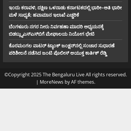
ಇಂದು ಕರಾವಳಿ, ದಕ್ಷಿಣ ಒಳನಾಡು ಕರ್ನಾಟಕದಲ್ಲಿ ಭಾರೀ–ಅತಿ ಭಾರೀ
ಮಳೆ ಸಾಧ್ಯತೆ; ಹವಾಮಾನ ಇಲಾಖೆ ಎಚ್ಚರಿಕೆ
ಬೆಂಗಳೂರು ನಗರ ನೀರು ನಿರ್ವಹಣಾ ಮಾದರಿ ಅಧ್ಯಯನಕ್ಕೆ
ಬಿ‌ಡಬ್ಲ್ಯು‌ಎಸ್‌ಎಸ್‌ಬಿಗೆ ಮೇಘಾಲಯ ನಿಯೋಗ ಭೇಟಿ
ಕೊರಮಂಗಲ ವಾಟರ್ ಟ್ಯಾಂಕ್ ಜಂಕ್ಷನ್‌ನಲ್ಲಿ ಸಂಚಾರ ಸುಧಾರಣೆ
ಪರಿಶೀಲನೆ ನಡೆಸಿದ ಜಂಟಿ ಪೊಲೀಸ್ ಆಯುಕ್ತ ಕಾರ್ತಿಕ್ ರೆಡ್ಡಿ
©Copyright 2025 The Bengaluru Live All rights reserved.
|
MoreNews
by AF themes.