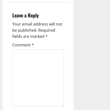
i
g
Leave a Reply
a
Your email address will not
be published.
Required
t
fields are marked
*
i
Comment
*
o
n