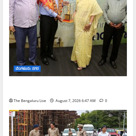
ಬೆಂಗಳೂರು ನಗರ
ಬೆಂಗಳೂರು ನಗರ ನೀರು ನಿರ್ವಹಣಾ ಮಾದರಿ ಅಧ್ಯಯನಕ್ಕೆ
ಬಿ‌ಡಬ್ಲ್ಯು‌ಎಸ್‌ಎಸ್‌ಬಿಗೆ ಮೇಘಾಲಯ ನಿಯೋಗ ಭೇಟಿ
The Bengaluru Live
August 7, 2026 6:47 AM
0