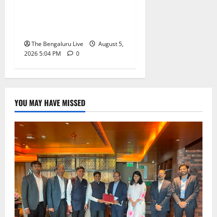
ವಿಧಾನಸೌಧದಲ್ಲಿ ಇದೇ ಮೊದಲ
ಬಾರಿಗೆ ಸಾರ್ವಜನಿಕರ ಬೃಹತ್
ಸ್ವಾತಂತ್ರ್ಯೋತ್ಸವ ಸಂಭ್ರಮ
The Bengaluru Live
August 5,
2026 5:04 PM
0
YOU MAY HAVE MISSED