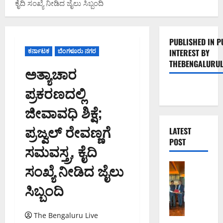
ಕೈದಿ ಸಂಖ್ಯೆ ನೀಡಿದ ಜೈಲು ಸಿಬ್ಬಂದಿ
PUBLISHED IN P
ಕರ್ನಾಟಕ
ಬೆಂಗಳೂರು ನಗರ
INTEREST BY
THEBENGALURUL
ಅತ್ಯಾಚಾರ
ಪ್ರಕರಣದಲ್ಲಿ
ಜೀವಾವಧಿ ಶಿಕ್ಷೆ;
ಪ್ರಜ್ವಲ್ ರೇವಣ್ಣಗೆ
LATEST
POST
ಸಮವಸ್ತ್ರ, ಕೈದಿ
ಸಂಖ್ಯೆ ನೀಡಿದ ಜೈಲು
ಬೆಂಗಳೂರು 
ಮುಂ
ಸಿಬ್ಬಂದಿ
ಬೈ
ರೋ
ಡ್‌
The Bengaluru Live
ಶೋ