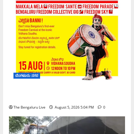
ಬೆಂಗಳೂರು ನಗರ
‘ಫ್ರೀಡಂ ಹಬ್ಬ’ ಘೋಷಣೆ: ವಿಧಾನಸೌಧದಲ್ಲಿ ಇದೇ ಮೊದಲ
ಬಾರಿಗೆ ಸಾರ್ವಜನಿಕರ ಬೃಹತ್ ಸ್ವಾತಂತ್ರ್ಯೋತ್ಸವ ಸಂಭ್ರಮ
The Bengaluru Live
August 5, 2026 5:04 PM
0