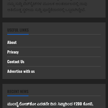
ನಮ್ಮ ಸುದ್ದಿ ವೆಬ್‌ಸೈಟ್‌ಗಳ ಮೂಲಕ ಅಂತರ್ಜಾಲದಲ್ಲಿ ನಾವು
ಅತಿದೊಡ್ಡ ಸ್ಥಳೀಯ ಸುದ್ದಿ ಪೂರೈಕೆದಾರರಲ್ಲಿ ಒಬ್ಬರಾಗಿದ್ದೇವೆ.
USEFUL LINKS
About
Privacy
Contact Us
Advertise with us
RECENT NEWS
ಮುಂಬೈ ರೋಡ್‌ಶೋ ಎರಡನೇ ದಿನ: ಸಿಪ್ಲಾದಿಂದ ₹200 ಕೋಟಿ,