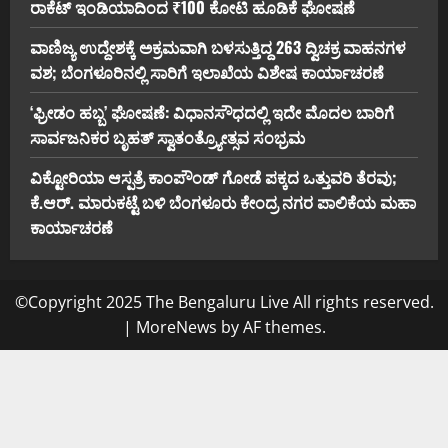
ರಾಕೆಟ್ ಇಂಡಿಯಾದಿಂದ ₹100 ಕೋಟಿ ಹೂಡಿಕೆ ಘೋಷಣೆ
ವಾಣಿಜ್ಯ ಉದ್ದೇಶಕ್ಕೆ ಅಕ್ರಮವಾಗಿ ಬಳಸುತ್ತಿದ್ದ 263 ದ್ವಿಚಕ್ರ ವಾಹನಗಳ
ವಶ; ಬೆಂಗಳೂರಿನಲ್ಲಿ ಸಾರಿಗೆ ಇಲಾಖೆಯ ವಿಶೇಷ ಕಾರ್ಯಾಚರಣೆ
‘ಫ್ರೀಡಂ ಹಬ್ಬ’ ಘೋಷಣೆ: ವಿಧಾನಸೌಧದಲ್ಲಿ ಇದೇ ಮೊದಲ ಬಾರಿಗೆ
ಸಾರ್ವಜನಿಕರ ಬೃಹತ್ ಸ್ವಾತಂತ್ರ್ಯೋತ್ಸವ ಸಂಭ್ರಮ
ವಿಕ್ಟೋರಿಯಾ ಆಸ್ಪತ್ರೆ ಕಾಂಪೌಂಡ್ ಗೋಡೆ ಪಕ್ಕದ ಒತ್ತುವರಿ ತೆರವು;
ಕೆ.ಆರ್. ಮಾರುಕಟ್ಟೆ ಬಳಿ ಬೆಂಗಳೂರು ಕೇಂದ್ರ ನಗರ ಪಾಲಿಕೆಯ ಮಹಾ
ಕಾರ್ಯಾಚರಣೆ
©Copyright 2025 The Bengaluru Live All rights reserved.
|
MoreNews
by AF themes.