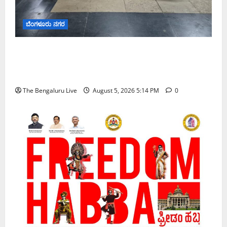
ಬೆಂಗಳೂರು ನಗರ
ವಾಣಿಜ್ಯ ಉದ್ದೇಶಕ್ಕೆ ಅಕ್ರಮವಾಗಿ ಬಳಸುತ್ತಿದ್ದ 263 ದ್ವಿಚಕ್ರ
ವಾಹನಗಳ ವಶ; ಬೆಂಗಳೂರಿನಲ್ಲಿ ಸಾರಿಗೆ ಇಲಾಖೆಯ ವಿಶೇಷ
ಕಾರ್ಯಾಚರಣೆ
The Bengaluru Live
August 5, 2026 5:14 PM
0