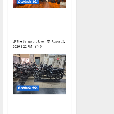
ಬೆಂಗಳೂರು ನಗರ
0
ಮುಂಬೈ ರೋಡ್‌ಶೋ ಎರಡನೇ
ದಿನ: ಸಿಪ್ಲಾದಿಂದ ₹200 ಕೋಟಿ,
ರಾಕೆಟ್ ಇಂಡಿಯಾದಿಂದ ₹100
ಕೋಟಿ ಹೂಡಿಕೆ ಘೋಷಣೆ
The Bengaluru Live
August 5,
2026 8:22 PM
0
ಬೆಂಗಳೂರು ನಗರ
ವಾಣಿಜ್ಯ ಉದ್ದೇಶಕ್ಕೆ ಅಕ್ರಮವಾಗಿ
ಬಳಸುತ್ತಿದ್ದ 263 ದ್ವಿಚಕ್ರ
ವಾಹನಗಳ ವಶ; ಬೆಂಗಳೂರಿನಲ್ಲಿ