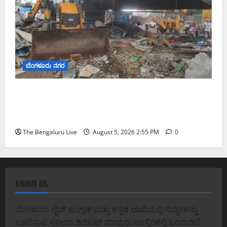
ಬೆಂಗಳೂರು ನಗರ
ವಿಕ್ಟೋರಿಯಾ ಆಸ್ಪತ್ರೆ ಕಾಂಪೌಂಡ್ ಗೋಡೆ ಪಕ್ಕದ ಒತ್ತುವರಿ
ತೆರವು; ಕೆ.ಆರ್. ಮಾರುಕಟ್ಟೆ ಬಳಿ ಬೆಂಗಳೂರು ಕೇಂದ್ರ ನಗರ
ಪಾಲಿಕೆಯ ಮಹಾ ಕಾರ್ಯಾಚರಣೆ
The Bengaluru Live
August 5, 2026 2:55 PM
0
ABOUT US
ಬೆಂಗಳೂರು ಲೈವ್ ಇಂಗ್ಲಿಷ್ ಮತ್ತು ಕನ್ನಡ ಭಾಷೆಯಲ್ಲಿ ಸುದ್ದಿಗಳನ್ನು
ಪ್ರಕಟಿಸುವ ಸ್ಥಳೀಯ ಡಿಜಿಟಲ್ ಮಾಧ್ಯಮ ಸಂಸ್ಥೆಗಳಲ್ಲಿ ಒಂದಾಗಿದೆ.