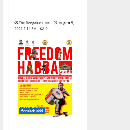
ಸಾರಿಗೆ ಇಲಾಖೆಯ ವಿಶೇಷ
ಕಾರ್ಯಾಚರಣೆ
The Bengaluru Live
August 5,
2026 5:14 PM
0
ಬೆಂಗಳೂರು ನಗರ
‘ಫ್ರೀಡಂ ಹಬ್ಬ’ ಘೋಷಣೆ: