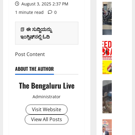
August 3, 2025 2:37 PM
ಎ
ಬೆಂಗಳೂರು 
ವಾ
ರ
1 minute read
0
ಣಿ
ಡ
ಜ್
ನೇ
📗
ಈ ಸುದ್ದಿಯನ್ನು
ಯ
ದಿ
ಇಂಗ್ಲಿಷ್‌ನಲ್ಲಿ ಓದಿ
ಉ
ನ
ದ್
ಬೆಂಗಳೂರು 
:
‘
ದೇ
ಸಿ
Post Content
ಫ್
ಶ
ಪ್
ರೀ
ಕ್
ಲಾ
ABOUT THE AUTHOR
ಡಂ
ಕೆ
ದಿಂ
ಹ
ಅ
ದ
ಬ್
The Bengaluru Live
ಬೆಂಗಳೂರು 
ಕ್
₹
ವಿ
ಬ
ರ
2
ಕ್
’
ಮ
Administrator
0
ಟೋ
ಘೋ
ವಾ
0
ರಿ
Visit Website
ಷ
ಗಿ
ಕೋ
ಯಾ
ಣೆ
ಬ
ಟಿ
View All Posts
ಆ
ಬೆಂಗಳೂರು 
:
ಳ
,
ಕ
ಸ್
ವಿ
ಸು
ರಾ