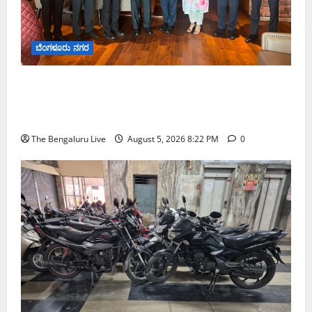
ಬೆಂಗಳೂರು ನಗರ
ಮುಂಬೈ ರೋಡ್‌ಶೋ ಎರಡನೇ ದಿನ: ಸಿಪ್ಲಾದಿಂದ ₹200
ಕೋಟಿ, ರಾಕೆಟ್ ಇಂಡಿಯಾದಿಂದ ₹100 ಕೋಟಿ ಹೂಡಿಕೆ
ಘೋಷಣೆ
The Bengaluru Live
August 5, 2026 8:22 PM
0