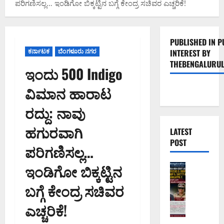
ಪರಿಗಣಿಸಲ್ಲ… ಇಂಡಿಗೋ ಬಿಕ್ಕಟ್ಟಿನ ಬಗ್ಗೆ ಕೇಂದ್ರ ಸಚಿವರ ಎಚ್ಚರಿಕೆ!
PUBLISHED IN P
ಕರ್ನಾಟಕ
ಬೆಂಗಳೂರು ನಗರ
INTEREST BY
THEBENGALURUL
ಇಂದು 500 Indigo
ವಿಮಾನ ಹಾರಾಟ
ರದ್ದು: ನಾವು
ಹಗುರವಾಗಿ
LATEST
POST
ಪರಿಗಣಿಸಲ್ಲ…
ಇಂಡಿಗೋ ಬಿಕ್ಕಟ್ಟಿನ
ಅಪರಾಧ
ಬೆಂಗಳೂರು 
ಬಗ್ಗೆ ಕೇಂದ್ರ ಸಚಿವರ
ವ
ರ
ಎಚ್ಚರಿಕೆ!
ದ
ಕ್