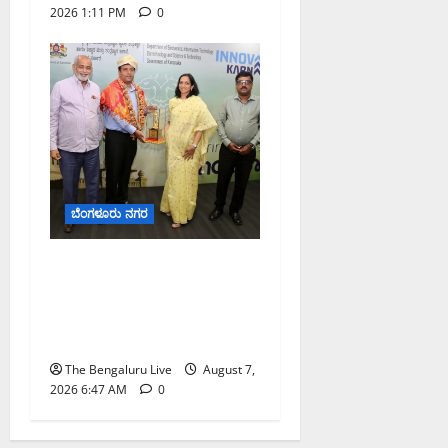
2026 1:11 PM
0
ಬೆಂಗಳೂರು ನಗರ
ಬೆಂಗಳೂರು ನಗರ ನೀರು
ನಿರ್ವಹಣಾ ಮಾದರಿ ಅಧ್ಯಯನಕ್ಕೆ
ಬಿ‌ಡಬ್ಲ್ಯು‌ಎಸ್‌ಎಸ್‌ಬಿಗೆ
ಮೇಘಾಲಯ ನಿಯೋಗ ಭೇಟಿ
The Bengaluru Live
August 7,
2026 6:47 AM
0