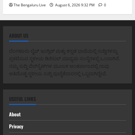
The Bengaluru Live
August 6, 2026 9:32 PM
0
ABOUT US
ಬೆಂಗಳೂರು ಲೈವ್ ಇಂಗ್ಲಿಷ್ ಮತ್ತು ಕನ್ನಡ ಭಾಷೆಯಲ್ಲಿ ಸುದ್ದಿಗಳನ್ನು
ಪ್ರಕಟಿಸುವ ಸ್ಥಳೀಯ ಡಿಜಿಟಲ್ ಮಾಧ್ಯಮ ಸಂಸ್ಥೆಗಳಲ್ಲಿ ಒಂದಾಗಿದೆ.
ನಮ್ಮ ಸುದ್ದಿ ವೆಬ್‌ಸೈಟ್‌ಗಳ ಮೂಲಕ ಅಂತರ್ಜಾಲದಲ್ಲಿ ನಾವು
ಅತಿದೊಡ್ಡ ಸ್ಥಳೀಯ ಸುದ್ದಿ ಪೂರೈಕೆದಾರರಲ್ಲಿ ಒಬ್ಬರಾಗಿದ್ದೇವೆ.
USEFUL LINKS
About
Privacy