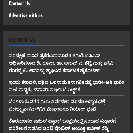
Contact Us
Advertise with us
RECENT NEWS
ವರದಕ್ಷಿಣೆ ಸಾವಿನ ಪ್ರಕರಣದ ಮಾದರಿ ತನಿಖೆ: ಐಪಿಎಸ್
ಅಧಿಕಾರಿಗಳಾದ ಡಿ. ರೂಪಾ, ಡಾ. ಅನುಪ್ ಎ. ಶೆಟ್ಟಿ ಮತ್ತು ಎಸಿಪಿ
ರಂಗಪ್ಪ ಟಿ. ಅವರನ್ನು ಶ್ಲಾಘಿಸಿದ ಕರ್ನಾಟಕ ಹೈಕೋರ್ಟ್
ಇಂದು ಕರಾವಳಿ, ದಕ್ಷಿಣ ಒಳನಾಡು ಕರ್ನಾಟಕದಲ್ಲಿ ಭಾರೀ–ಅತಿ ಭಾರೀ
ಮಳೆ ಸಾಧ್ಯತೆ; ಹವಾಮಾನ ಇಲಾಖೆ ಎಚ್ಚರಿಕೆ
ಬೆಂಗಳೂರು ನಗರ ನೀರು ನಿರ್ವಹಣಾ ಮಾದರಿ ಅಧ್ಯಯನಕ್ಕೆ
ಬಿ‌ಡಬ್ಲ್ಯು‌ಎಸ್‌ಎಸ್‌ಬಿಗೆ ಮೇಘಾಲಯ ನಿಯೋಗ ಭೇಟಿ
ಕೊರಮಂಗಲ ವಾಟರ್ ಟ್ಯಾಂಕ್ ಜಂಕ್ಷನ್‌ನಲ್ಲಿ ಸಂಚಾರ ಸುಧಾರಣೆ
ಪರಿಶೀಲನೆ ನಡೆಸಿದ ಜಂಟಿ ಪೊಲೀಸ್ ಆಯುಕ್ತ ಕಾರ್ತಿಕ್ ರೆಡ್ಡಿ