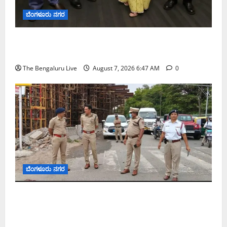
ಬೆಂಗಳೂರು ನಗರ
ಬೆಂಗಳೂರು ನಗರ ನೀರು ನಿರ್ವಹಣಾ ಮಾದರಿ ಅಧ್ಯಯನಕ್ಕೆ
ಬಿ‌ಡಬ್ಲ್ಯು‌ಎಸ್‌ಎಸ್‌ಬಿಗೆ ಮೇಘಾಲಯ ನಿಯೋಗ ಭೇಟಿ
The Bengaluru Live
August 7, 2026 6:47 AM
0
ಬೆಂಗಳೂರು ನಗರ
ಕೊರಮಂಗಲ ವಾಟರ್ ಟ್ಯಾಂಕ್ ಜಂಕ್ಷನ್‌ನಲ್ಲಿ ಸಂಚಾರ
ಸುಧಾರಣೆ ಪರಿಶೀಲನೆ ನಡೆಸಿದ ಜಂಟಿ ಪೊಲೀಸ್ ಆಯುಕ್ತ
ಕಾರ್ತಿಕ್ ರೆಡ್ಡಿ