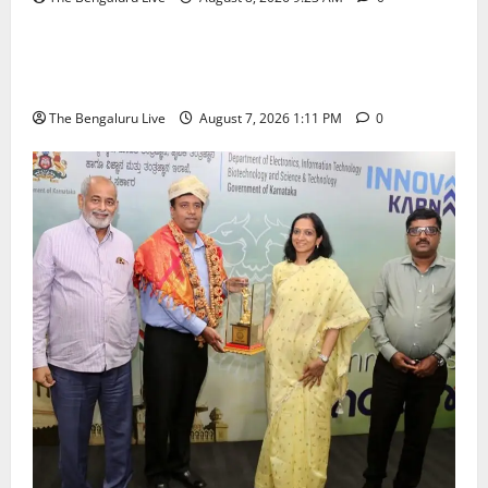
ಬೆಳಗಾವಿ
ಬೆಂಗಳೂರು ನಗರ
ಮಂಗಳೂರು
ಇಂದು ಕರಾವಳಿ, ದಕ್ಷಿಣ ಒಳನಾಡು ಕರ್ನಾಟಕದಲ್ಲಿ ಭಾರೀ–
ಅತಿ ಭಾರೀ ಮಳೆ ಸಾಧ್ಯತೆ; ಹವಾಮಾನ ಇಲಾಖೆ ಎಚ್ಚರಿಕೆ
The Bengaluru Live
August 7, 2026 1:11 PM
0