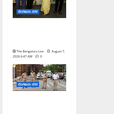
ಬೆಂಗಳೂರು ನಗರ
ಬೆಂಗಳೂರು ನಗರ ನೀರು
ನಿರ್ವಹಣಾ ಮಾದರಿ ಅಧ್ಯಯನಕ್ಕೆ
ಬಿ‌ಡಬ್ಲ್ಯು‌ಎಸ್‌ಎಸ್‌ಬಿಗೆ
ಮೇಘಾಲಯ ನಿಯೋಗ ಭೇಟಿ
The Bengaluru Live
August 7,
2026 6:47 AM
0
ಬೆಂಗಳೂರು ನಗರ
ಕೊರಮಂಗಲ ವಾಟರ್ ಟ್ಯಾಂಕ್
ಜಂಕ್ಷನ್‌ನಲ್ಲಿ ಸಂಚಾರ ಸುಧಾರಣೆ
ಪರಿಶೀಲನೆ ನಡೆಸಿದ ಜಂಟಿ