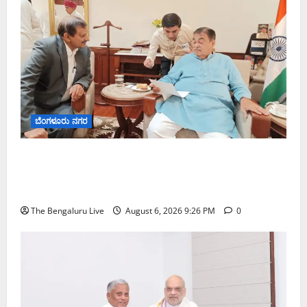
ಬೆಂಗಳೂರು ನಗರ
ಬೆಂಗಳೂರು–ಮೈಸೂರು ಎಕ್ಸ್‌ಪ್ರೆಸ್‌ವೇ ವಿಶ್ರಾಂತಿ ಕೇಂದ್ರಕ್ಕೆ
ಭೂಸ್ವಾಧೀನಕ್ಕೆ ನಿತಿನ್ ಗಡ್ಕರಿ ಅನುಮೋದನೆ: ಸಂಸದ ಡಾ.
ಸಿ.ಎನ್. ಮಂಜುನಾಥ್
The Bengaluru Live
August 6, 2026 9:26 PM
0