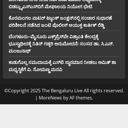
ಬಿ‌ಡಬ್ಲ್ಯು‌ಎಸ್‌ಎಸ್‌ಬಿಗೆ ಮೇಘಾಲಯ ನಿಯೋಗ ಭೇಟಿ
ಕೊರಮಂಗಲ ವಾಟರ್ ಟ್ಯಾಂಕ್ ಜಂಕ್ಷನ್‌ನಲ್ಲಿ ಸಂಚಾರ ಸುಧಾರಣೆ
ಪರಿಶೀಲನೆ ನಡೆಸಿದ ಜಂಟಿ ಪೊಲೀಸ್ ಆಯುಕ್ತ ಕಾರ್ತಿಕ್ ರೆಡ್ಡಿ
ಬೆಂಗಳೂರು–ಮೈಸೂರು ಎಕ್ಸ್‌ಪ್ರೆಸ್‌ವೇ ವಿಶ್ರಾಂತಿ ಕೇಂದ್ರಕ್ಕೆ
ಭೂಸ್ವಾಧೀನಕ್ಕೆ ನಿತಿನ್ ಗಡ್ಕರಿ ಅನುಮೋದನೆ: ಸಂಸದ ಡಾ. ಸಿ.ಎನ್.
ಮಂಜುನಾಥ್
ಕಾಡುಗೊಲ್ಲ ಸಮುದಾಯಕ್ಕೆ ಎಸ್‌ಟಿ ಸ್ಥಾನಮಾನ ನೀಡಲು ಅಮಿತ್ ಶಾ
ಮಧ್ಯಸ್ಥಿಕೆಗೆ ವಿ. ಸೋಮಣ್ಣ ಮನವಿ
©Copyright 2025 The Bengaluru Live All rights reserved.
|
MoreNews
by AF themes.