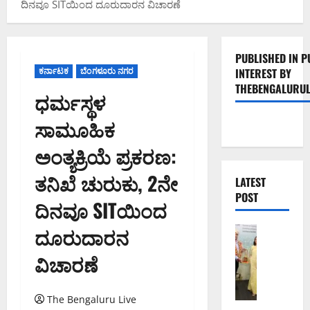
ದಿನವೂ SITಯಿಂದ ದೂರುದಾರನ ವಿಚಾರಣೆ
PUBLISHED IN P
ಕರ್ನಾಟಕ
ಬೆಂಗಳೂರು ನಗರ
INTEREST BY
THEBENGALURUL
ಧರ್ಮಸ್ಥಳ
ಸಾಮೂಹಿಕ
ಅಂತ್ಯಕ್ರಿಯೆ ಪ್ರಕರಣ:
ತನಿಖೆ ಚುರುಕು, 2ನೇ
LATEST
POST
ದಿನವೂ SITಯಿಂದ
ದೂರುದಾರನ
ಬೆಂಗಳೂರು 
ಬೆಂ
ವಿಚಾರಣೆ
ಗ
ಳೂ
ರು
The Bengaluru Live
ನ