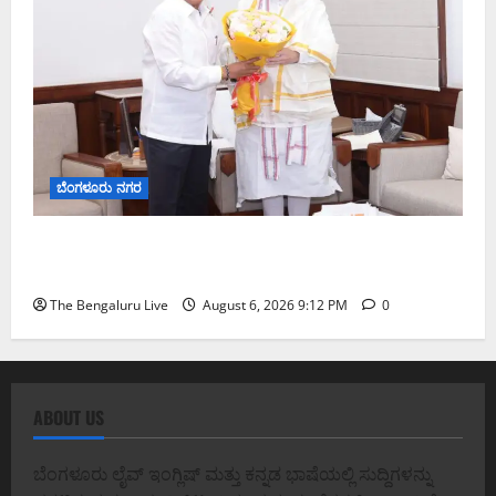
ಬೆಂಗಳೂರು ನಗರ
ಕಾಡುಗೊಲ್ಲ ಸಮುದಾಯಕ್ಕೆ ಎಸ್‌ಟಿ ಸ್ಥಾನಮಾನ ನೀಡಲು
ಅಮಿತ್ ಶಾ ಮಧ್ಯಸ್ಥಿಕೆಗೆ ವಿ. ಸೋಮಣ್ಣ ಮನವಿ
The Bengaluru Live
August 6, 2026 9:12 PM
0
ABOUT US
ಬೆಂಗಳೂರು ಲೈವ್ ಇಂಗ್ಲಿಷ್ ಮತ್ತು ಕನ್ನಡ ಭಾಷೆಯಲ್ಲಿ ಸುದ್ದಿಗಳನ್ನು