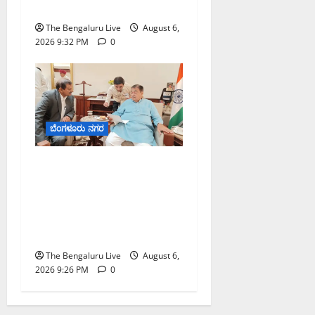
ಪೊಲೀಸ್ ಆಯುಕ್ತ ಕಾರ್ತಿಕ್ ರೆಡ್ಡಿ
The Bengaluru Live
August 6,
2026 9:32 PM
0
ಬೆಂಗಳೂರು ನಗರ
ಬೆಂಗಳೂರು–ಮೈಸೂರು
ಎಕ್ಸ್‌ಪ್ರೆಸ್‌ವೇ ವಿಶ್ರಾಂತಿ ಕೇಂದ್ರಕ್ಕೆ
ಭೂಸ್ವಾಧೀನಕ್ಕೆ ನಿತಿನ್ ಗಡ್ಕರಿ
ಅನುಮೋದನೆ: ಸಂಸದ ಡಾ.
ಸಿ.ಎನ್. ಮಂಜುನಾಥ್
The Bengaluru Live
August 6,
2026 9:26 PM
0