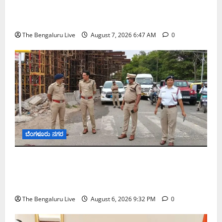
ಬೆಂಗಳೂರು ನಗರ ನೀರು ನಿರ್ವಹಣಾ ಮಾದರಿ ಅಧ್ಯಯನಕ್ಕೆ
ಬಿ‌ಡಬ್ಲ್ಯು‌ಎಸ್‌ಎಸ್‌ಬಿಗೆ ಮೇಘಾಲಯ ನಿಯೋಗ ಭೇಟಿ
The Bengaluru Live
August 7, 2026 6:47 AM
0
ಬೆಂಗಳೂರು ನಗರ
ಕೊರಮಂಗಲ ವಾಟರ್ ಟ್ಯಾಂಕ್ ಜಂಕ್ಷನ್‌ನಲ್ಲಿ ಸಂಚಾರ
ಸುಧಾರಣೆ ಪರಿಶೀಲನೆ ನಡೆಸಿದ ಜಂಟಿ ಪೊಲೀಸ್ ಆಯುಕ್ತ
ಕಾರ್ತಿಕ್ ರೆಡ್ಡಿ
The Bengaluru Live
August 6, 2026 9:32 PM
0