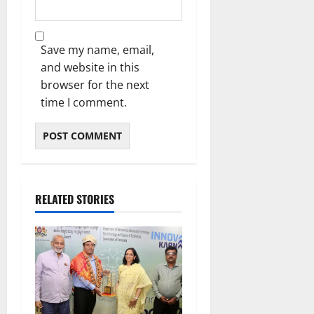
ಪ
ಡಿ
ಮಂ
0
ದ
ಜು
ಇ
August
ನಾ
ಡಿ
6,
Save my name, email,
ಥ್
2026
and website in this
8:39
August
browser for the next
August
PM
6,
6,
time I comment.
2026
2026
0
8:50
9:26
PM
PM
0
0
RELATED STORIES