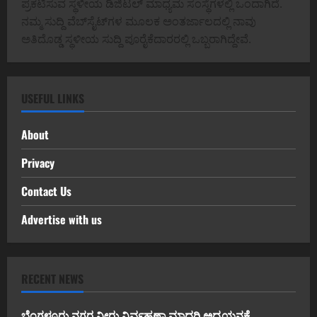
ಪ್ರಕಟಿಸುವ ಸ್ಥಳೀಯ ಡಿಜಿಟಲ್ ಮಾಧ್ಯಮ ಸಂಸ್ಥೆಗಳಲ್ಲಿ ಒಂದಾಗಿದೆ.
ನಮ್ಮ ಸುದ್ದಿ ವೆಬ್‌ಸೈಟ್‌ಗಳ ಮೂಲಕ ಅಂತರ್ಜಾಲದಲ್ಲಿ ನಾವು
ಅತಿದೊಡ್ಡ ಸ್ಥಳೀಯ ಸುದ್ದಿ ಪೂರೈಕೆದಾರರಲ್ಲಿ ಒಬ್ಬರಾಗಿದ್ದೇವೆ.
USEFUL LINKS
About
Privacy
Contact Us
Advertise with us
RECENT NEWS
ಬೆಂಗಳೂರು ನಗರ ನೀರು ನಿರ್ವಹಣಾ ಮಾದರಿ ಅಧ್ಯಯನಕ್ಕೆ