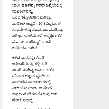
ಪ
ಡಿ
ಮಂ
0
ಭಾರೀ ಹಣವನ್ನು ಪಡೆದ ಹಿನ್ನೆಲೆಯಲ್ಲಿ
ದ
ಜು
ಪಾಟೀಲ್’ನನ್ನು
ಇ
August
ನಾ
ಡಿ
6,
ಬಂಧನಕ್ಕೊಳಪಡಿಸಲಾಗಿತ್ತು.
ಥ್
2026
ಪಾಟೀಲ್ ಅಭ್ಯರ್ಥಿಗಳಿಗೆ ಬ್ಲೂಟೂತ್
8:39
August
ಸಾಧನಗಳನ್ನು ಸರಬರಾಜು ಮಾಡಿದ್ದು,
August
PM
6,
6,
ಪರೀಕ್ಷಾ ಹಾಲ್‌ನೊಳಗೆ ಅಭ್ಯರ್ಥಿಗಳಿಗೆ
2026
2026
0
ಸಹಾಯ ಮಾಡಿದ್ದಾರೆ ಎಂದು
8:50
9:26
ಆರೋಪಿಸಲಾಗಿದೆ.
PM
PM
0
ಕಳೆದ ವಾರವಷ್ಟೇ ಸಿಐಡಿ
0
ಅಧಿಕಾರಿಗಳನ್ನು ತಳ್ಳಿ, ಓಡಿ
ಪರಾರಿಯಾಗಿದ್ದ. ಅದಾದ ಬಳಿಕ
ಶನಿವಾರ ಅಜ್ಞಾತ ಸ್ಥಳದಿಂದ
ಸಾಮಾಜಿಕ ಜಾಲತಾಣಗಳಲ್ಲಿ
ವೀಡಿಯೋ ಮಾಡಿ, ಈ ನೆಲದ
ಕಾನೂನಿಗೆ ಗೌರವ ಕೊಡುವುದಾಗಿ
ಹೇಳಿಕೆ ನೀಡಿದ್ದ.