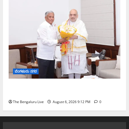
ಬೆಂಗಳೂರು ನಗರ
ಕಾಡುಗೊಲ್ಲ ಸಮುದಾಯಕ್ಕೆ ಎಸ್‌ಟಿ ಸ್ಥಾನಮಾನ ನೀಡಲು
ಅಮಿತ್ ಶಾ ಮಧ್ಯಸ್ಥಿಕೆಗೆ ವಿ. ಸೋಮಣ್ಣ ಮನವಿ
The Bengaluru Live
August 6, 2026 9:12 PM
0