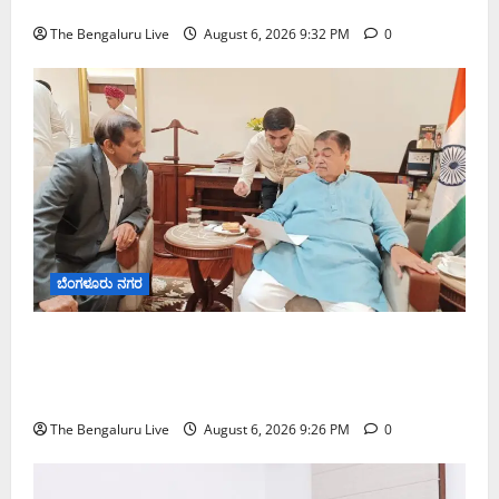
ಕಾರ್ತಿಕ್ ರೆಡ್ಡಿ
The Bengaluru Live
August 6, 2026 9:32 PM
0
ಬೆಂಗಳೂರು ನಗರ
ಬೆಂಗಳೂರು–ಮೈಸೂರು ಎಕ್ಸ್‌ಪ್ರೆಸ್‌ವೇ ವಿಶ್ರಾಂತಿ ಕೇಂದ್ರಕ್ಕೆ
ಭೂಸ್ವಾಧೀನಕ್ಕೆ ನಿತಿನ್ ಗಡ್ಕರಿ ಅನುಮೋದನೆ: ಸಂಸದ ಡಾ.
ಸಿ.ಎನ್. ಮಂಜುನಾಥ್
The Bengaluru Live
August 6, 2026 9:26 PM
0