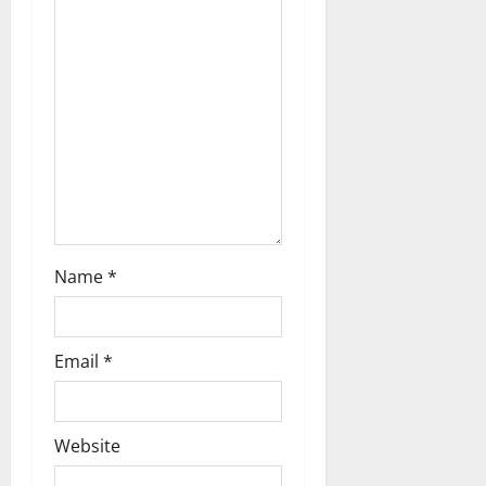
t
i
o
n
Name
*
Email
*
Website