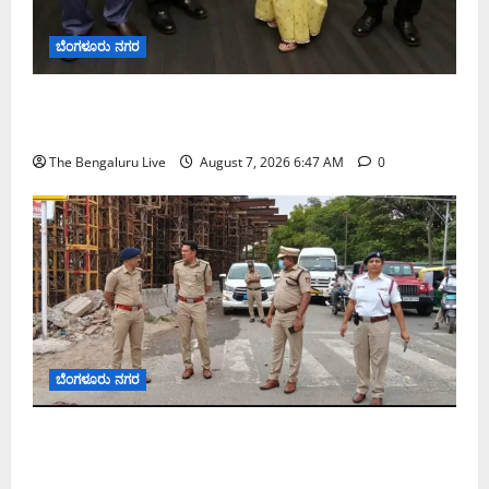
ಬೆಂಗಳೂರು ನಗರ
ಬೆಂಗಳೂರು ನಗರ ನೀರು ನಿರ್ವಹಣಾ ಮಾದರಿ ಅಧ್ಯಯನಕ್ಕೆ
ಬಿ‌ಡಬ್ಲ್ಯು‌ಎಸ್‌ಎಸ್‌ಬಿಗೆ ಮೇಘಾಲಯ ನಿಯೋಗ ಭೇಟಿ
The Bengaluru Live
August 7, 2026 6:47 AM
0
ಬೆಂಗಳೂರು ನಗರ
ಕೊರಮಂಗಲ ವಾಟರ್ ಟ್ಯಾಂಕ್ ಜಂಕ್ಷನ್‌ನಲ್ಲಿ ಸಂಚಾರ
ಸುಧಾರಣೆ ಪರಿಶೀಲನೆ ನಡೆಸಿದ ಜಂಟಿ ಪೊಲೀಸ್ ಆಯುಕ್ತ