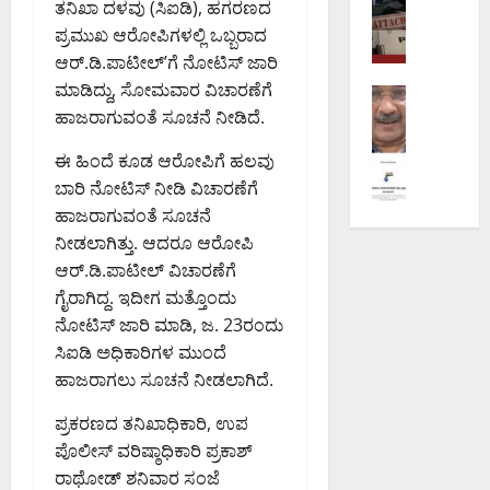
ದಾ
ಸ್‌
ಚಾ
ತನಿಖಾ ದಳವು (ಸಿಐಡಿ), ಹಗರಣದ
ಡ
ಪ
ಯ
ವೇ
ರ
ಬ್ಲ್
ಪ್ರಮುಖ ಆರೋಪಿಗಳಲ್ಲಿ ಒಬ್ಬರಾದ
ಕ್
ಕ್
ವಿ
ಸು
ಯು‌
ಆರ್.ಡಿ.ಪಾಟೀಲ್’ಗೆ ನೋಟಿಸ್ ಜಾರಿ
ಕೇ
ಕೆ
ಶ್
ಧಾ
ಎ
ಮಾಡಿದ್ದು, ಸೋಮವಾರ ವಿಚಾರಣೆಗೆ
ಬ
ರಾಜಕೀಯ
ಎ
ರಾಂ
ರ
ಸ್‌
ಲ್
ಹಾಜರಾಗುವಂತೆ ಸೂಚನೆ ನೀಡಿದೆ.
ನವ ದೆಹಲಿ
ಸ್‌
ತಿ
ಣೆ
ಎ
ಮೆ
ಬ್
ಟಿ
ಕೇಂ
ಪ
ಸ್‌
ಈ ಹಿಂದೆ ಕೂಡ ಆರೋಪಿಗೆ ಹಲವು
ಟಾ
ಯಾಂ
ಸ್
ದ್
ರಿ
ಬಿ
ಭಾ
ಬಾರಿ ನೋಟಿಸ್ ನೀಡಿ ವಿಚಾರಣೆಗೆ
ಕ್
ಥಾ
ರ
ಶೀ
ಗೆ
ರ
ವಂ
ಹಾಜರಾಗುವಂತೆ ಸೂಚನೆ
ನ
ಕ್
ಲ
ಮೇ
ತ
ಚ
ಮಾ
ನೀಡಲಾಗಿತ್ತು. ಆದರೂ ಆರೋಪಿ
ಕೆ
ನೆ
ಘಾ
ದ
ನೆ
ನ
ಭೂ
ಆರ್.ಡಿ.ಪಾಟೀಲ್ ವಿಚಾರಣೆಗೆ
ನ
ಲ
ಲ್
ಪ್
ನೀ
ಸ್
ಡೆ
ಯ
ಗೈರಾಗಿದ್ದ. ಇದೀಗ ಮತ್ತೊಂದು
ಲಿ
ರ
ಡ
ವಾ
ಸಿ
ನಿ
ನೋಟಿಸ್ ಜಾರಿ ಮಾಡಿ, ಜ. 23ರಂದು
ತ
ಕ
ಲು
ಧೀ
ದ
ಯೋ
ಸಿಐಡಿ ಅಧಿಕಾರಿಗಳ ಮುಂದೆ
ಮ್
ರ
ಅ
ನ
ಜಂ
ಗ
ಮ
ಹಾಜರಾಗಲು ಸೂಚನೆ ನೀಡಲಾಗಿದೆ.
ಣ
ಮಿ
ಕ್
ಟಿ
ಭೇ
ಖಾ
:
ತ್
ಕೆ
ಪೊ
ಟಿ
ಪ್ರಕರಣದ ತನಿಖಾಧಿಕಾರಿ, ಉಪ
ತೆ
₹
ಶಾ
ನಿ
ಲೀ
ಪೊಲೀಸ್ ವರಿಷ್ಠಾಧಿಕಾರಿ ಪ್ರಕಾಶ್
ಗೆ
5
ಮ
ತಿ
ಸ್
August
ನಿ
1
ರಾಥೋಡ್ ಶನಿವಾರ ಸಂಜೆ
ಧ್
ನ್
ಆ