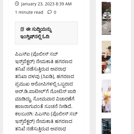
January 23, 2023 8:39 AM
ಗ
ಬೆಂಗಳೂರು 
ಕೊ
ರ
1 minute read
0
ರ
ನೀ
ಮಂ
ರು
📗
ಈ ಸುದ್ದಿಯನ್ನು
ಗ
ನಿ
ಇಂಗ್ಲಿಷ್‌ನಲ್ಲಿ ಓದಿ
ಲ
ರ್
ವಾ
ಬೆಂಗಳೂರು 
ವ
ಬೆಂ
ಟ
ಹ
ಪಿಎಸ್‌ಐ (ಪೊಲೀಸ್ ಸಬ್
ಗ
ರ್
ಣಾ
ಇನ್ಸ್‌ಪೆಕ್ಟರ್) ನೇಮಕಾತಿ ಹಗರಣದ
ಳೂ
ಟ್
ಮಾ
ತನಿಖೆ ನಡೆಸುತ್ತಿರುವ ಅಪರಾಧ
ರು
ಯಾಂ
ದ
–
ತನಿಖಾ ದಳವು (ಸಿಐಡಿ), ಹಗರಣದ
ಕ್
ರಿ
ಮೈ
ಬೆಂಗಳೂರು 
ಜಂ
ಅ
ಪ್ರಮುಖ ಆರೋಪಿಗಳಲ್ಲಿ ಒಬ್ಬರಾದ
ಕಾ
ಸೂ
ಕ್
ಧ್
ಆರ್.ಡಿ.ಪಾಟೀಲ್’ಗೆ ನೋಟಿಸ್ ಜಾರಿ
ಡು
ರು
ಷ
ಯ
ಮಾಡಿದ್ದು, ಸೋಮವಾರ ವಿಚಾರಣೆಗೆ
ಗೊ
ಎ
ನ್‌
ಯ
ಹಾಜರಾಗುವಂತೆ ಸೂಚನೆ ನೀಡಿದೆ.
ಲ್
ಕ್
ನ
ನ
ಕಲಬುರಗಿ: ಪಿಎಸ್‌ಐ (ಪೊಲೀಸ್ ಸಬ್
ಲ
ಸ್‌
ಲ್
ಕ್
ಇನ್ಸ್‌ಪೆಕ್ಟರ್) ನೇಮಕಾತಿ ಹಗರಣದ
ಸ
ಅಪರಾಧ
ಪ್
ಲಿ
ಕೆ
ಬೆಂಗಳೂರು 
ಮು
ರೆ
ತನಿಖೆ ನಡೆಸುತ್ತಿರುವ ಅಪರಾಧ
ಸಂ
ಬಿ‌
ಡೀ