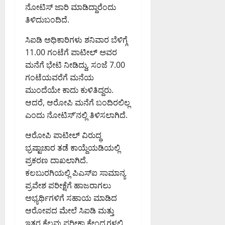
7,
ರ್
.
ನೋಟಿಸ್ ಜಾರಿ ಮಾಡಿದ್ದಾರೆಂದು
ಯ
ಗ
ಯು
2026
ಬಂ
2
ಸ್
ತಿಳಿದುಬಂದಿದೆ.
ಡ್
ಕ್
6:47
ಧ
8
ಥಿ
ಕ
AM
ತ
ವಿ
ಕೋ
ಸಿಐಡಿ ಅಧಿಕಾರಿಗಳು ಶನಿವಾರ ಬೆಳಿಗ್ಗೆ
ಕೆ
ರಿ
ಕಾ
ಧಿ
ಟಿ
0
ಗೆ
11.00 ಗಂಟೆಗೆ ಪಾಟೀಲ್ ಅವರ
ಅ
ರ್
ಸಿ
ಮೌ
ವಿ
ನು
ಮನೆಗೆ ಭೇಟಿ ನೀಡಿದ್ದು, ಸಂಜೆ 7.00
ತಿ
ದೆ
ಲ್
.
ಮೋ
ಕ್
ಗಂಟೆಯವರೆಗೆ ಮನೆಯ
ಎಂ
ಯ
ಸೋ
ದ
ರೆ
ಮುಂದೆಯೇ ಕಾದು ಕುಳಿತಿದ್ದರು.
ದು
ದ
ಮ
ನೆ
ಡ್
ಆದರೆ, ಆರೋಪಿ ಮನೆಗೆ ಬಂದಿರಲಿಲ್ಲ
ಅ
ಆ
ಣ್
:
ಡಿ
ರ
ಎಂದು ನೋಟಿಸ್’ನಲ್ಲಿ ತಿಳಿಸಲಾಗಿದೆ.
ಸ್
ಣ
ಸಂ
ವಿಂ
ತಿ
ಮ
ಸ
August
ಆರೋಪಿ ಪಾಟೀಲ್ ವಿರುದ್ಧ
ದ್
ಗ
ನ
ದ
6,
ಭ್ರಷ್ಟಾಚಾರ ತಡೆ ಕಾಯ್ದೆಯಡಿಯಲ್ಲಿ
ಕೇ
ಳ
ವಿ
ಡಾ
2026
ಜ್
ನ್
ಪ್ರಕರಣ ದಾಖಲಾಗಿದೆ.
.
9:32
ರಿ
ನು
ಕಲಬುರಗಿಯಲ್ಲಿ ಪಿಎಸ್‌ಐ ಸಾಮಾನ್ಯ
PM
ಸಿ
August
ವಾ
ಜ
ಪ್ರವೇಶ ಪರೀಕ್ಷೆಗೆ ಹಾಜರಾಗಲು
.
6,
ಲ್
0
ಪ್
ಎ
2026
ಅಭ್ಯರ್ಥಿಗಳಿಗೆ ಸಹಾಯ ಮಾಡಿದ
ಆ
ತಿ
9:12
ನ್
ಆರೋಪದ ಮೇಲೆ ಸಿಐಡಿ ಮತ್ತು
ರೋ
ಮಾ
PM
.
ಇತರ ಕೆಲವು ಪರೀಕ್ಷಾ ಕೇಂದ್ರಗಳಲ್ಲಿ