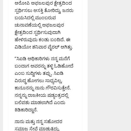
ಆರೋಪಿ ಅಫಜಲಪುರ ಕ್ಷೇತ್ರದಿಂದ
ಸ್ಪರ್ಧಿಸಲು ಆಸಕ್ತಿ ತೋರಿದ್ದು, ಜನರು
ಬಯಸಿದಲ್ಲಿ ಮುಂಬರುವ
ಚುನಾವಣೆಯಲ್ಲಿ ಅಫಜಲಪುರ
ಕ್ಷೇತ್ರದಿಂದ ಸ್ಪರ್ಧಿಸುವುದಾಗಿ
ಹೇಳಿರುವುದು ಕಂಡು ಬಂದಿದೆ. ಈ
ವಿಡಿಯೋ ಶನಿವಾರ ವೈರಲ್ ಆಗಿತ್ತು.
“ಸಿಐಡಿ ಅಧಿಕಾರಿಗಳು ನನ್ನ ಮನೆಗೆ
ಬಂದಾಗ ಅವರನ್ನು ತಳ್ಳಿ ಓಡಿಹೋದೆ
ಎಂಬ ಸುದ್ದಿಗಳು ತಪ್ಪು. ಸಿಐಡಿ
ವಿರುದ್ಧ ಹೋಗಲು ಸಾಧ್ಯವಿಲ್ಲ,
ಕಾನೂನನ್ನು ನಾನು ಗೌರವಿಸುತ್ತೇನೆ.
ನನ್ನನ್ನು ರಾಜಕೀಯ ಷಡ್ಯಂತ್ರದಲ್ಲಿ
ಬಲಿಪಶು ಮಾಡಲಾಗಿದೆ ಎಂದು
ಕಿಡಿಕಾರಿದ್ದಾನೆ.
ನಾನು ಮತ್ತು ನನ್ನ ಸಹೋದರ
ಸಮಾಜ ಸೇವೆ ಮಾಡುತ್ತಿದ್ದು,