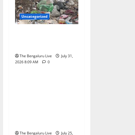
Uncategorized
ಆಗಸ್ಟ್ 15ರೊಳಗೆ ಖಾಲಿ ಜಾಗಗಳ
ತ್ಯಾಜ್ಯ ತೆರವುಗೊಳಿಸಿ: ಜಿಬಿಎ
ಎಚ್ಚರಿಕೆ
The Bengaluru Live
July 31,
2026 8:09 AM
0
Uncategorized
ಜಿಬಿಎಯ ಐದು
ಕಾರ್ಪೊರೇಷನ್‌ಗಳಲ್ಲಿ ದಿನಕ್ಕೆ
ಎಷ್ಟು ವಾಹನಗಳನ್ನು
ಟೋಯಿಂಗ್ ಮಾಡಬಹುದು
ಗೊತ್ತೇ? ಬೆಂಗಳೂರಿನಲ್ಲಿ ಎಷ್ಟು
ಕ್ಲಾಂಪ್‌ಗಳಿವೆ? ಸಚಿವ ಕೃಷ್ಣ
ಬೈರೇಗೌಡ ಹೇಳಿದ್ದೇನು?
The Bengaluru Live
July 25,