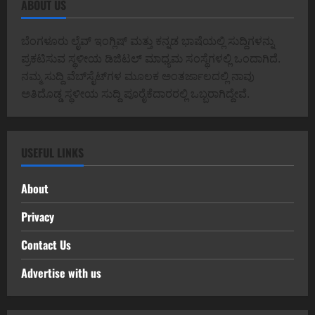
ABOUT US
ಬೆಂಗಳೂರು ಲೈವ್ ಇಂಗ್ಲಿಷ್ ಮತ್ತು ಕನ್ನಡ ಭಾಷೆಯಲ್ಲಿ ಸುದ್ದಿಗಳನ್ನು
ಪ್ರಕಟಿಸುವ ಸ್ಥಳೀಯ ಡಿಜಿಟಲ್ ಮಾಧ್ಯಮ ಸಂಸ್ಥೆಗಳಲ್ಲಿ ಒಂದಾಗಿದೆ.
ನಮ್ಮ ಸುದ್ದಿ ವೆಬ್‌ಸೈಟ್‌ಗಳ ಮೂಲಕ ಅಂತರ್ಜಾಲದಲ್ಲಿ ನಾವು
ಅತಿದೊಡ್ಡ ಸ್ಥಳೀಯ ಸುದ್ದಿ ಪೂರೈಕೆದಾರರಲ್ಲಿ ಒಬ್ಬರಾಗಿದ್ದೇವೆ.
USEFUL LINKS
About
Privacy
Contact Us
Advertise with us