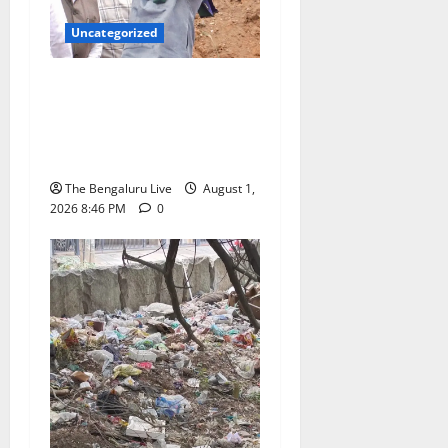
Uncategorized
‘ತ್ಯಾಜ್ಯದಿಂದ ಸ್ವಾತಂತ್ರ್ಯ’
ಅಭಿಯಾನಕ್ಕೆ ಚಾಲನೆ; ನಿರ್ಮಾಣ
ತ್ಯಾಜ್ಯ ತೆರವಿಗೆ ಜಿಬಿಎ ಮಹಾ
ಕಾರ್ಯಾಚರಣೆ
The Bengaluru Live
August 1,
2026 8:46 PM
0