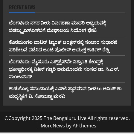
RECENT NEWS
ಬೆಂಗಳೂರು ನಗರ ನೀರು ನಿರ್ವಹಣಾ ಮಾದರಿ ಅಧ್ಯಯನಕ್ಕೆ
ಬಿ‌ಡಬ್ಲ್ಯು‌ಎಸ್‌ಎಸ್‌ಬಿಗೆ ಮೇಘಾಲಯ ನಿಯೋಗ ಭೇಟಿ
ಕೊರಮಂಗಲ ವಾಟರ್ ಟ್ಯಾಂಕ್ ಜಂಕ್ಷನ್‌ನಲ್ಲಿ ಸಂಚಾರ ಸುಧಾರಣೆ
ಪರಿಶೀಲನೆ ನಡೆಸಿದ ಜಂಟಿ ಪೊಲೀಸ್ ಆಯುಕ್ತ ಕಾರ್ತಿಕ್ ರೆಡ್ಡಿ
ಬೆಂಗಳೂರು–ಮೈಸೂರು ಎಕ್ಸ್‌ಪ್ರೆಸ್‌ವೇ ವಿಶ್ರಾಂತಿ ಕೇಂದ್ರಕ್ಕೆ
ಭೂಸ್ವಾಧೀನಕ್ಕೆ ನಿತಿನ್ ಗಡ್ಕರಿ ಅನುಮೋದನೆ: ಸಂಸದ ಡಾ. ಸಿ.ಎನ್.
ಮಂಜುನಾಥ್
ಕಾಡುಗೊಲ್ಲ ಸಮುದಾಯಕ್ಕೆ ಎಸ್‌ಟಿ ಸ್ಥಾನಮಾನ ನೀಡಲು ಅಮಿತ್ ಶಾ
ಮಧ್ಯಸ್ಥಿಕೆಗೆ ವಿ. ಸೋಮಣ್ಣ ಮನವಿ
©Copyright 2025 The Bengaluru Live All rights reserved.
|
MoreNews
by AF themes.