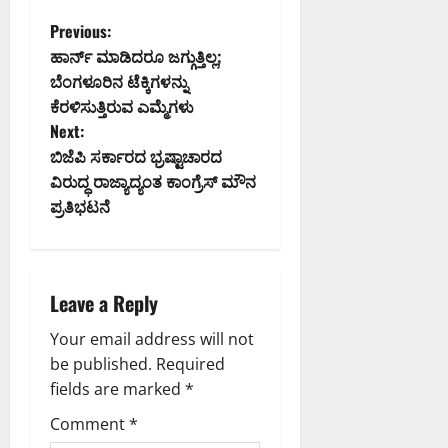
P
Previous:
ಹಾರ್ನ್ ಮಾಡಿದರೂ ಜಗ್ಗುತ್ತಿಲ್ಲ;
o
ಬೆಂಗಳೂರಿನ ಟೆಕ್ಕಿಗಳನ್ನು
ಕೆರಳಿಸುತ್ತಿರುವ ಎಮ್ಮೆಗಳು
s
Next:
t
ಬಿಜೆಪಿ ಸರ್ಕಾರದ ಭ್ರಷ್ಟಾಚಾರದ
ವಿರುದ್ಧ ರಾಜ್ಯಾದ್ಯಂತ ಕಾಂಗ್ರೆಸ್ ಮೌನ
n
ಪ್ರತಿಭಟನೆ
a
v
Leave a Reply
i
Your email address will not
g
be published.
Required
fields are marked
*
a
Comment
*