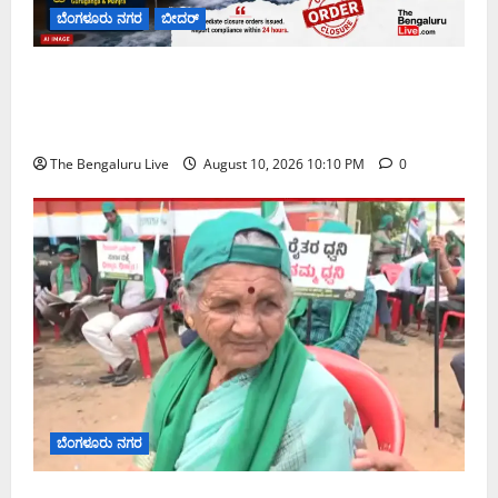
ಬೆಂಗಳೂರು ನಗರ
ಬೀದರ್
ಗುರುಗಂಗಾ, ಮಾಂಜ್ರಾ ನದಿಗಳಿಗೆ ರಾಸಾಯನಿಕ ತ್ಯಾಜ್ಯ ಹರಿಸಿದ
ಆರೋಪ: ಹುಮನಾಬಾದ್‌ನ ಮೂರು ಕೈಗಾರಿಕೆ ಮುಚ್ಚಲು
ಈಶ್ವರ ಖಂಡ್ರೆ ಸೂಚನೆ
The Bengaluru Live
August 10, 2026 10:10 PM
0
ಬೆಂಗಳೂರು ನಗರ