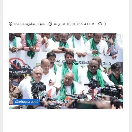
‘ಭೂಮಿ ಕೊಟ್ಟು ಬೇರೆಯವರ ಮನೆ ಬಾತ್‌ರೂಮ್ ತೊಳೆಯಲು
ಹೋಗಬೇಕಾ?’ ಬಿಡದಿ ಟೌನ್‌ಶಿಪ್ ಭೂಸ್ವಾಧೀನಕ್ಕೆ 80 ವರ್ಷದ
ಮಹಿಳೆ ಆಕ್ರೋಶ
The Bengaluru Live
August 10, 2026 9:41 PM
0
ಬೆಂಗಳೂರು ನಗರ
‘ನನಗೆ ವಯಸ್ಸಾಗಿದೆ, ಆದರೆ ಬುದ್ಧಿಗೆ ವಯಸ್ಸಾಗಿಲ್ಲ’: ಬಿಡದಿ
ಟೌನ್‌ಶಿಪ್ ಭೂಸ್ವಾಧೀನ ವಿರುದ್ಧ ಹೋರಾಟದ ಶಪಥ ಮಾಡಿದ
ಮಾಜಿ ಪ್ರಧಾನಿ ಎಚ್.ಡಿ. ದೇವೇಗೌಡ