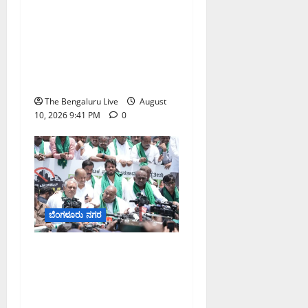
‘ಭೂಮಿ ಕೊಟ್ಟು ಬೇರೆಯವರ
ಮನೆ ಬಾತ್‌ರೂಮ್ ತೊಳೆಯಲು
ಹೋಗಬೇಕಾ?’ ಬಿಡದಿ
ಟೌನ್‌ಶಿಪ್ ಭೂಸ್ವಾಧೀನಕ್ಕೆ 80
ವರ್ಷದ ಮಹಿಳೆ ಆಕ್ರೋಶ
The Bengaluru Live
August
10, 2026 9:41 PM
0
ಬೆಂಗಳೂರು ನಗರ
‘ನನಗೆ ವಯಸ್ಸಾಗಿದೆ, ಆದರೆ
ಬುದ್ಧಿಗೆ ವಯಸ್ಸಾಗಿಲ್ಲ’: ಬಿಡದಿ
ಟೌನ್‌ಶಿಪ್ ಭೂಸ್ವಾಧೀನ ವಿರುದ್ಧ
ಹೋರಾಟದ ಶಪಥ ಮಾಡಿದ