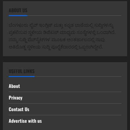
ABOUT US
ಬೆಂಗಳೂರು ಲೈವ್ ಇಂಗ್ಲಿಷ್ ಮತ್ತು ಕನ್ನಡ ಭಾಷೆಯಲ್ಲಿ ಸುದ್ದಿಗಳನ್ನು
ಪ್ರಕಟಿಸುವ ಸ್ಥಳೀಯ ಡಿಜಿಟಲ್ ಮಾಧ್ಯಮ ಸಂಸ್ಥೆಗಳಲ್ಲಿ ಒಂದಾಗಿದೆ.
ನಮ್ಮ ಸುದ್ದಿ ವೆಬ್‌ಸೈಟ್‌ಗಳ ಮೂಲಕ ಅಂತರ್ಜಾಲದಲ್ಲಿ ನಾವು
ಅತಿದೊಡ್ಡ ಸ್ಥಳೀಯ ಸುದ್ದಿ ಪೂರೈಕೆದಾರರಲ್ಲಿ ಒಬ್ಬರಾಗಿದ್ದೇವೆ.
USEFUL LINKS
About
Privacy
Contact Us
Advertise with us