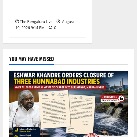
ಮಾಜಿ ಪ್ರಧಾನಿ ಎಚ್.ಡಿ.
ದೇವೇಗೌಡ
The Bengaluru Live
August
10, 2026 9:14 PM
0
YOU MAY HAVE MISSED