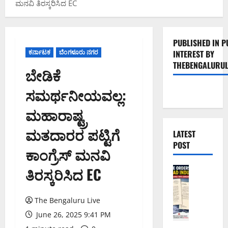
ಮನವಿ ತಿರಸ್ಕರಿಸಿದ EC
PUBLISHED IN P
ಕರ್ನಾಟಕ
ಬೆಂಗಳೂರು ನಗರ
INTEREST BY
THEBENGALURUL
ಬೇಡಿಕೆ
ಸಮರ್ಥನೀಯವಲ್ಲ:
ಮಹಾರಾಷ್ಟ್ರ
ಮತದಾರರ ಪಟ್ಟಿಗೆ
LATEST
POST
ಕಾಂಗ್ರೆಸ್ ಮನವಿ
ತಿರಸ್ಕರಿಸಿದ EC
ಬೆಂಗಳೂರು 
ಬೀದರ್
ಗು
ರು
The Bengaluru Live
ಗಂ
June 26, 2025 9:41 PM
ಗಾ