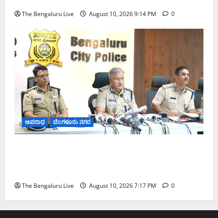
The Bengaluru Live
August 10, 2026 9:14 PM
0
ಅಪರಾಧ
ಬೆಂಗಳೂರು ನಗರ
ಬೆಂಗಳೂರಿನಲ್ಲಿ ಅಕ್ರಮವಾಗಿ ನೆಲೆಸಿರುವ ಶಂಕೆ: ಸುಮಾರು
2,900 ಜನರ ಪರಿಶೀಲನೆ, 105 ಮಂದಿ ವಶಕ್ಕೆ — ಪೊಲೀಸ್
ಆಯುಕ್ತ ಸೀಮಂತ್ ಕುಮಾರ್ ಸಿಂಗ್
The Bengaluru Live
August 10, 2026 7:17 PM
0