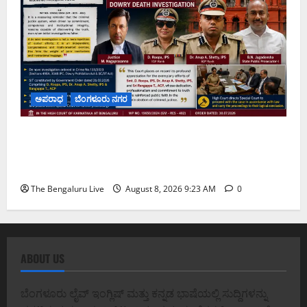
ಅಪರಾಧ
ಬೆಂಗಳೂರು ನಗರ
ವರದಕ್ಷಿಣೆ ಸಾವಿನ ಪ್ರಕರಣದ ಮಾದರಿ ತನಿಖೆ: ಐಪಿಎಸ್
ಅಧಿಕಾರಿಗಳಾದ ಡಿ. ರೂಪಾ, ಡಾ. ಅನುಪ್ ಎ. ಶೆಟ್ಟಿ ಮತ್ತು
ಎಸಿಪಿ ರಂಗಪ್ಪ ಟಿ. ಅವರನ್ನು ಶ್ಲಾಘಿಸಿದ ಕರ್ನಾಟಕ ಹೈಕೋರ್ಟ್
The Bengaluru Live
August 8, 2026 9:23 AM
0
ABOUT US
ಬೆಂಗಳೂರು ಲೈವ್ ಇಂಗ್ಲಿಷ್ ಮತ್ತು ಕನ್ನಡ ಭಾಷೆಯಲ್ಲಿ ಸುದ್ದಿಗಳನ್ನು