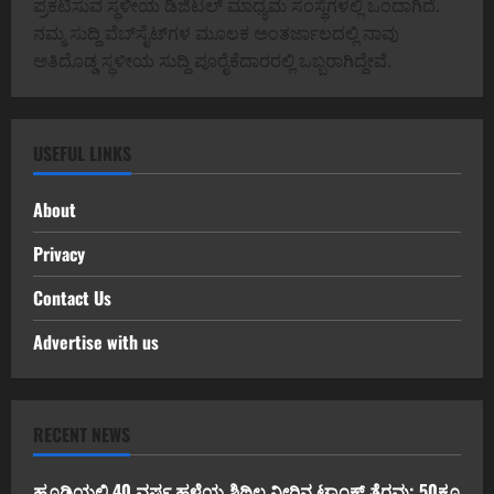
ಪ್ರಕಟಿಸುವ ಸ್ಥಳೀಯ ಡಿಜಿಟಲ್ ಮಾಧ್ಯಮ ಸಂಸ್ಥೆಗಳಲ್ಲಿ ಒಂದಾಗಿದೆ.
ನಮ್ಮ ಸುದ್ದಿ ವೆಬ್‌ಸೈಟ್‌ಗಳ ಮೂಲಕ ಅಂತರ್ಜಾಲದಲ್ಲಿ ನಾವು
ಅತಿದೊಡ್ಡ ಸ್ಥಳೀಯ ಸುದ್ದಿ ಪೂರೈಕೆದಾರರಲ್ಲಿ ಒಬ್ಬರಾಗಿದ್ದೇವೆ.
USEFUL LINKS
About
Privacy
Contact Us
Advertise with us
RECENT NEWS
ಹೂಡಿಯಲ್ಲಿ 40 ವರ್ಷ ಹಳೆಯ ಶಿಥಿಲ ನೀರಿನ ಟ್ಯಾಂಕ್ ತೆರವು; 50ಕ್ಕೂ