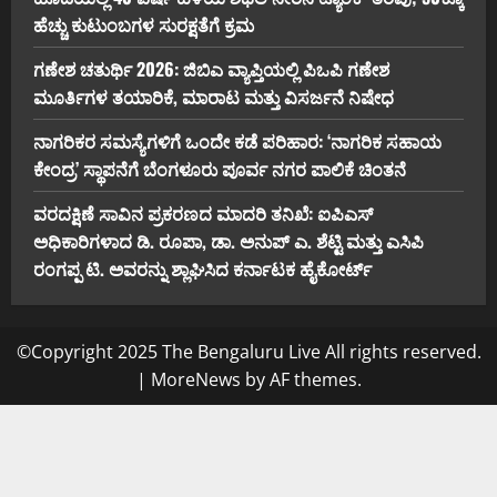
ಹೆಚ್ಚು ಕುಟುಂಬಗಳ ಸುರಕ್ಷತೆಗೆ ಕ್ರಮ
ಗಣೇಶ ಚತುರ್ಥಿ 2026: ಜಿಬಿಎ ವ್ಯಾಪ್ತಿಯಲ್ಲಿ ಪಿಒಪಿ ಗಣೇಶ
ಮೂರ್ತಿಗಳ ತಯಾರಿಕೆ, ಮಾರಾಟ ಮತ್ತು ವಿಸರ್ಜನೆ ನಿಷೇಧ
ನಾಗರಿಕರ ಸಮಸ್ಯೆಗಳಿಗೆ ಒಂದೇ ಕಡೆ ಪರಿಹಾರ: ‘ನಾಗರಿಕ ಸಹಾಯ
ಕೇಂದ್ರ’ ಸ್ಥಾಪನೆಗೆ ಬೆಂಗಳೂರು ಪೂರ್ವ ನಗರ ಪಾಲಿಕೆ ಚಿಂತನೆ
ವರದಕ್ಷಿಣೆ ಸಾವಿನ ಪ್ರಕರಣದ ಮಾದರಿ ತನಿಖೆ: ಐಪಿಎಸ್
ಅಧಿಕಾರಿಗಳಾದ ಡಿ. ರೂಪಾ, ಡಾ. ಅನುಪ್ ಎ. ಶೆಟ್ಟಿ ಮತ್ತು ಎಸಿಪಿ
ರಂಗಪ್ಪ ಟಿ. ಅವರನ್ನು ಶ್ಲಾಘಿಸಿದ ಕರ್ನಾಟಕ ಹೈಕೋರ್ಟ್
©Copyright 2025 The Bengaluru Live All rights reserved.
|
MoreNews
by AF themes.