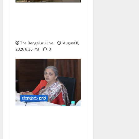
ಸಿ
ಹೂಡಿಯಲ್ಲಿ 40 ವರ್ಷ ಹಳೆಯ
ದ
ಶಿಥಿಲ ನೀರಿನ ಟ್ಯಾಂಕ್ ತೆರವು;
ಕ
50ಕ್ಕೂ ಹೆಚ್ಚು ಕುಟುಂಬಗಳ
ರ್
ನಾ
ಸುರಕ್ಷತೆಗೆ ಕ್ರಮ
ಟ
The Bengaluru Live
August 8,
ಕ
2026 8:36 PM
0
ಹೈ
ಕೋ
ರ್
ಟ್
August
8,
ಬೆಂಗಳೂರು ನಗರ
2026
9:23
ಗಣೇಶ ಚತುರ್ಥಿ 2026: ಜಿಬಿಎ
AM
ವ್ಯಾಪ್ತಿಯಲ್ಲಿ ಪಿಒಪಿ ಗಣೇಶ
0
ಮೂರ್ತಿಗಳ ತಯಾರಿಕೆ, ಮಾರಾಟ
ಮತ್ತು ವಿಸರ್ಜನೆ ನಿಷೇಧ