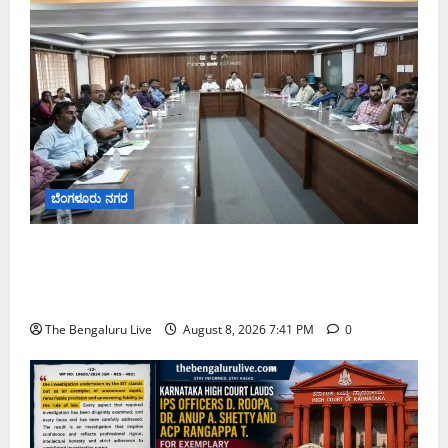
ಬೆಂಗಳೂರು ನಗರ
ನಾಗರಿಕರ ಸಮಸ್ಯೆಗಳಿಗೆ ಒಂದೇ ಕಡೆ ಪರಿಹಾರ: ‘ನಾಗರಿಕ
ಸಹಾಯ ಕೇಂದ್ರ’ ಸ್ಥಾಪನೆಗೆ ಬೆಂಗಳೂರು ಪೂರ್ವ ನಗರ ಪಾಲಿಕೆ
ಚಿಂತನೆ
The Bengaluru Live
August 8, 2026 7:41 PM
0