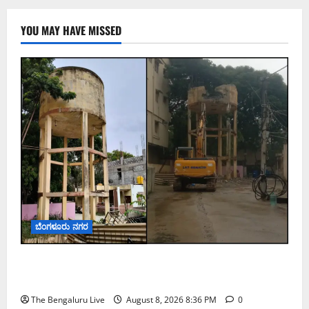
YOU MAY HAVE MISSED
ಬೆಂಗಳೂರು ನಗರ
ಹೂಡಿಯಲ್ಲಿ 40 ವರ್ಷ ಹಳೆಯ ಶಿಥಿಲ ನೀರಿನ ಟ್ಯಾಂಕ್
ತೆರವು; 50ಕ್ಕೂ ಹೆಚ್ಚು ಕುಟುಂಬಗಳ ಸುರಕ್ಷತೆಗೆ ಕ್ರಮ
The Bengaluru Live
August 8, 2026 8:36 PM
0