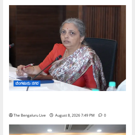
ಬೆಂಗಳೂರು ನಗರ
ಗಣೇಶ ಚತುರ್ಥಿ 2026: ಜಿಬಿಎ ವ್ಯಾಪ್ತಿಯಲ್ಲಿ ಪಿಒಪಿ ಗಣೇಶ
ಮೂರ್ತಿಗಳ ತಯಾರಿಕೆ, ಮಾರಾಟ ಮತ್ತು ವಿಸರ್ಜನೆ ನಿಷೇಧ
The Bengaluru Live
August 8, 2026 7:49 PM
0