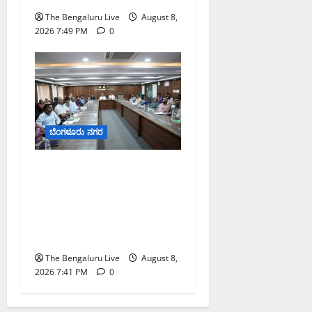
The Bengaluru Live
August 8,
2026 7:49 PM
0
ಬೆಂಗಳೂರು ನಗರ
ನಾಗರಿಕರ ಸಮಸ್ಯೆಗಳಿಗೆ ಒಂದೇ
ಕಡೆ ಪರಿಹಾರ: ‘ನಾಗರಿಕ
ಸಹಾಯ ಕೇಂದ್ರ’ ಸ್ಥಾಪನೆಗೆ
ಬೆಂಗಳೂರು ಪೂರ್ವ ನಗರ
ಪಾಲಿಕೆ ಚಿಂತನೆ
The Bengaluru Live
August 8,
2026 7:41 PM
0