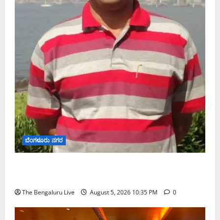
ಬೆಂಗಳೂರು ನಗರ
ಡಾ. ಜಾಫರ್ ಪಿ.ಸಿ. ಬೆಂಗಳೂರು ಮೆಟ್ರೋ ರೈಲು ನಿಗಮದ
ವ್ಯವಸ್ಥಾಪಕ ನಿರ್ದೇಶಕರಾಗಿ ನೇಮಕ
The Bengaluru Live
August 5, 2026 10:35 PM
0