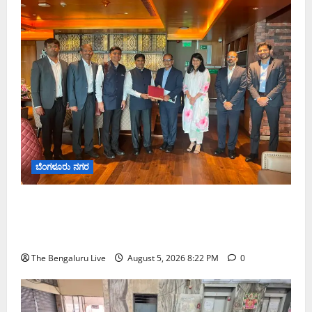
ಬೆಂಗಳೂರು ನಗರ
ಮುಂಬೈ ರೋಡ್‌ಶೋ ಎರಡನೇ ದಿನ: ಸಿಪ್ಲಾದಿಂದ ₹200
ಕೋಟಿ, ರಾಕೆಟ್ ಇಂಡಿಯಾದಿಂದ ₹100 ಕೋಟಿ ಹೂಡಿಕೆ
ಘೋಷಣೆ
The Bengaluru Live
August 5, 2026 8:22 PM
0