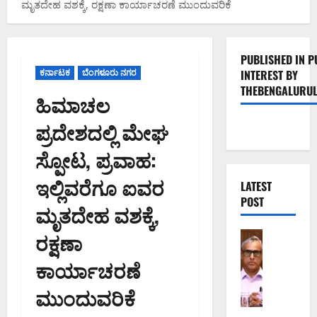
ಮೃತದೇಹ ವಶಕ್ಕೆ, ರಕ್ಷಣಾ ಕಾರ್ಯಾಚರಣೆ ಮುಂದುವರಿಕೆ
PUBLISHED IN P
ಕರ್ನಾಟಕ
ಬೆಂಗಳೂರು ನಗರ
INTEREST BY
THEBENGALURUL
ಹಿಮಾಚಲ
ಪ್ರದೇಶದಲ್ಲಿ ಮೇಘ
ಸ್ಪೋಟ, ಪ್ರವಾಹ:
ಇಲ್ಲಿವರೆಗೂ ಐವರ
LATEST
POST
ಮೃತದೇಹ ವಶಕ್ಕೆ,
ರಕ್ಷಣಾ
ಬೆಂಗಳೂರು 
ಕ
ಕಾರ್ಯಾಚರಣೆ
ರ
ಡು
ಮುಂದುವರಿಕೆ
ಮ
ತ