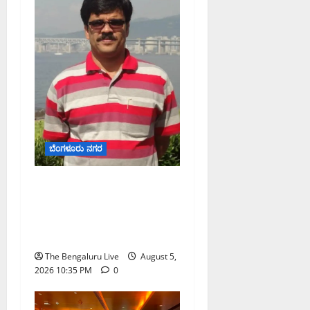
ಬೆಂಗಳೂರು ನಗರ
ಡಾ. ಜಾಫರ್ ಪಿ.ಸಿ. ಬೆಂಗಳೂರು
ಮೆಟ್ರೋ ರೈಲು ನಿಗಮದ
ವ್ಯವಸ್ಥಾಪಕ ನಿರ್ದೇಶಕರಾಗಿ
ನೇಮಕ
The Bengaluru Live
August 5,
2026 10:35 PM
0