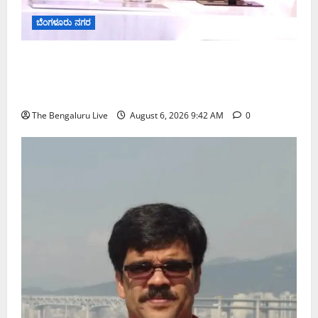
ಬೆಂಗಳೂರು ನಗರ
ಕರಡು ಮತದಾರರ ಪಟ್ಟಿಯಲ್ಲಿ ಹೆಸರು ಸೇರ್ಪಡೆಗೆ ಆಗಸ್ಟ್
7ರೊಳಗೆ ಗಣತಿ ನಮೂನೆ ಸಲ್ಲಿಸಿ: ಜಿಬಿಎ ಮುಖ್ಯ ಆಯುಕ್ತರ
ಮನವಿ
The Bengaluru Live
August 6, 2026 9:42 AM
0