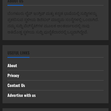
ABOUT US
ಬೆಂಗಳೂರು ಲೈವ್ ಇಂಗ್ಲಿಷ್ ಮತ್ತು ಕನ್ನಡ ಭಾಷೆಯಲ್ಲಿ ಸುದ್ದಿಗಳನ್ನು
ಪ್ರಕಟಿಸುವ ಸ್ಥಳೀಯ ಡಿಜಿಟಲ್ ಮಾಧ್ಯಮ ಸಂಸ್ಥೆಗಳಲ್ಲಿ ಒಂದಾಗಿದೆ.
ನಮ್ಮ ಸುದ್ದಿ ವೆಬ್‌ಸೈಟ್‌ಗಳ ಮೂಲಕ ಅಂತರ್ಜಾಲದಲ್ಲಿ ನಾವು
ಅತಿದೊಡ್ಡ ಸ್ಥಳೀಯ ಸುದ್ದಿ ಪೂರೈಕೆದಾರರಲ್ಲಿ ಒಬ್ಬರಾಗಿದ್ದೇವೆ.
USEFUL LINKS
About
Privacy
Contact Us
Advertise with us