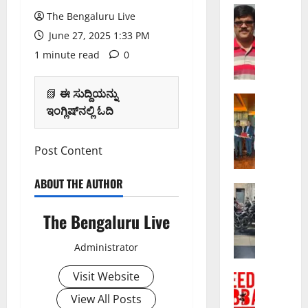
ದಾ
ಬೆಂಗಳೂರು 
The Bengaluru Live
ಡಾ
ರ
June 27, 2025 1:33 PM
.
ರ
ಜಾ
1 minute read
0
ಪ
ಫ
ಟ್
ರ್
ಟಿ
📗
ಈ ಸುದ್ದಿಯನ್ನು
ಪಿ
ಬೆಂಗಳೂರು 
ಯ
ಇಂಗ್ಲಿಷ್‌ನಲ್ಲಿ ಓದಿ
ಮುಂ
.
ಲ್
ಬೈ
ಸಿ
ಲಿ
ರೋ
.
ಹೆ
Post Content
ಡ್‌
ಬೆಂ
ಸ
ಶೋ
ಗ
ರು
ABOUT THE AUTHOR
ಎ
ಬೆಂಗಳೂರು 
ಳೂ
ಸೇ
ವಾ
ರ
ರು
ರ್
The Bengaluru Live
ಣಿ
ಡ
ಮೆ
ಪ
ಜ್
ನೇ
ಟ್
ಡೆ
Administrator
ಯ
ದಿ
ರೋ
ಗೆ
ಉ
ನ
ರೈ
ಆ
Visit Website
ದ್
ಬೆಂಗಳೂರು 
:
ಲು
ಗ
‘
ದೇ
ಸಿ
ನಿ
ಸ್
View All Posts