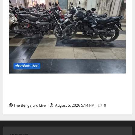
ಬೆಂಗಳೂರು ನಗರ
ವಾಣಿಜ್ಯ ಉದ್ದೇಶಕ್ಕೆ ಅಕ್ರಮವಾಗಿ ಬಳಸುತ್ತಿದ್ದ 263 ದ್ವಿಚಕ್ರ
ವಾಹನಗಳ ವಶ; ಬೆಂಗಳೂರಿನಲ್ಲಿ ಸಾರಿಗೆ ಇಲಾಖೆಯ ವಿಶೇಷ
ಕಾರ್ಯಾಚರಣೆ
The Bengaluru Live
August 5, 2026 5:14 PM
0