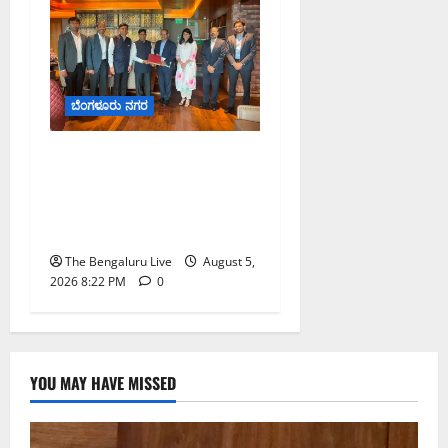
ಬೆಂಗಳೂರು ನಗರ
ಮುಂಬೈ ರೋಡ್‌ಶೋ ಎರಡನೇ
ದಿನ: ಸಿಪ್ಲಾದಿಂದ ₹200 ಕೋಟಿ,
ರಾಕೆಟ್ ಇಂಡಿಯಾದಿಂದ ₹100
ಕೋಟಿ ಹೂಡಿಕೆ ಘೋಷಣೆ
The Bengaluru Live
August 5,
2026 8:22 PM
0
YOU MAY HAVE MISSED