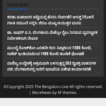
RECENT NEWS
ಕರಡು ಮತದಾರರ ಪಟ್ಟಿಯಲ್ಲಿ ಹೆಸರು ಸೇರ್ಪಡೆಗೆ ಆಗಸ್ಟ್ 7ರೊಳಗೆ
ಗಣತಿ ನಮೂನೆ ಸಲ್ಲಿಸಿ: ಜಿಬಿಎ ಮುಖ್ಯ ಆಯುಕ್ತರ ಮನವಿ
ಡಾ. ಜಾಫರ್ ಪಿ.ಸಿ. ಬೆಂಗಳೂರು ಮೆಟ್ರೋ ರೈಲು ನಿಗಮದ ವ್ಯವಸ್ಥಾಪಕ
ನಿರ್ದೇಶಕರಾಗಿ ನೇಮಕ
ಮುಂಬೈ ರೋಡ್‌ಶೋ ಎರಡನೇ ದಿನ: ಸಿಪ್ಲಾದಿಂದ ₹200 ಕೋಟಿ,
ರಾಕೆಟ್ ಇಂಡಿಯಾದಿಂದ ₹100 ಕೋಟಿ ಹೂಡಿಕೆ ಘೋಷಣೆ
ವಾಣಿಜ್ಯ ಉದ್ದೇಶಕ್ಕೆ ಅಕ್ರಮವಾಗಿ ಬಳಸುತ್ತಿದ್ದ 263 ದ್ವಿಚಕ್ರ ವಾಹನಗಳ
ವಶ; ಬೆಂಗಳೂರಿನಲ್ಲಿ ಸಾರಿಗೆ ಇಲಾಖೆಯ ವಿಶೇಷ ಕಾರ್ಯಾಚರಣೆ
©Copyright 2025 The Bengaluru Live All rights reserved.
|
MoreNews
by AF themes.