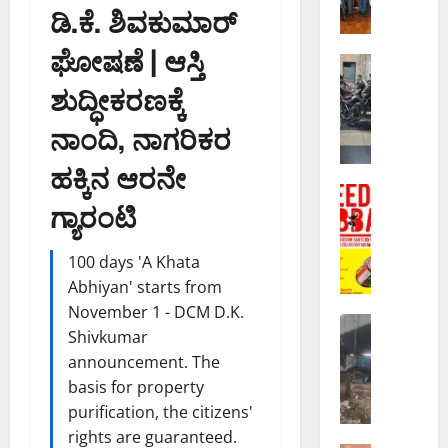
ಡಿ.ಕೆ. ಶಿವಕುಮಾರ್
ಡ್‌
ಶೋ
ಘೋಷಣೆ | ಆಸ್ತಿ
ಎ
ಬೆಂಗಳೂರು 
ವಾ
ರ
ಶುದ್ಧೀಕರಣಕ್ಕೆ
ಣಿ
ಡ
ಜ್
ನಾಂದಿ, ನಾಗರಿಕರ
ನೇ
ಯ
ದಿ
ಹಕ್ಕಿನ ಆರನೇ
ಉ
ನ
ದ್
ಬೆಂಗಳೂರು 
:
ಗ್ಯಾರಂಟಿ
‘
ದೇ
ಸಿ
ಫ್
ಶ
ಪ್
ರೀ
ಕ್
ಲಾ
100 days 'A Khata
ಡಂ
ಕೆ
ದಿಂ
Abhiyan' starts from
ಹ
ಅ
ದ
November 1 - DCM D.K.
ಬ್
ಬೆಂಗಳೂರು 
ಕ್
₹
Shivkumar
ವಿ
ಬ
ರ
2
announcement. The
ಕ್
’
ಮ
0
basis for property
ಟೋ
ಘೋ
ವಾ
0
ರಿ
ಷ
purification, the citizens'
ಗಿ
ಕೋ
ಯಾ
ಣೆ
ಬ
rights are guaranteed.
ಟಿ