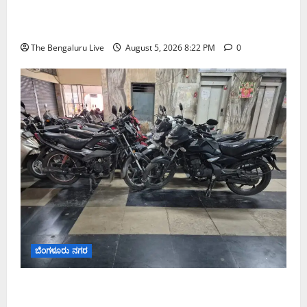
ಕೋಟಿ, ರಾಕೆಟ್ ಇಂಡಿಯಾದಿಂದ ₹100 ಕೋಟಿ ಹೂಡಿಕೆ
ಘೋಷಣೆ
The Bengaluru Live
August 5, 2026 8:22 PM
0
ಬೆಂಗಳೂರು ನಗರ
ವಾಣಿಜ್ಯ ಉದ್ದೇಶಕ್ಕೆ ಅಕ್ರಮವಾಗಿ ಬಳಸುತ್ತಿದ್ದ 263 ದ್ವಿಚಕ್ರ
ವಾಹನಗಳ ವಶ; ಬೆಂಗಳೂರಿನಲ್ಲಿ ಸಾರಿಗೆ ಇಲಾಖೆಯ ವಿಶೇಷ