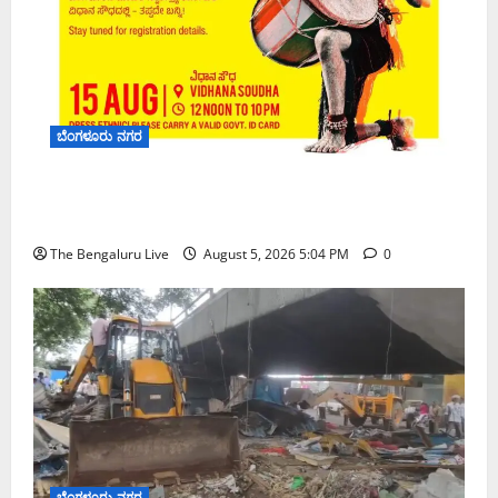
ಬೆಂಗಳೂರು ನಗರ
‘ಫ್ರೀಡಂ ಹಬ್ಬ’ ಘೋಷಣೆ: ವಿಧಾನಸೌಧದಲ್ಲಿ ಇದೇ ಮೊದಲ
ಬಾರಿಗೆ ಸಾರ್ವಜನಿಕರ ಬೃಹತ್ ಸ್ವಾತಂತ್ರ್ಯೋತ್ಸವ ಸಂಭ್ರಮ
The Bengaluru Live
August 5, 2026 5:04 PM
0
ಬೆಂಗಳೂರು ನಗರ