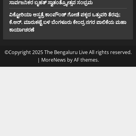
ಸಾರ್ವಜನಿಕರ ಬೃಹತ್ ಸ್ವಾತಂತ್ರ್ಯೋತ್ಸವ ಸಂಭ್ರಮ
ವಿಕ್ಟೋರಿಯಾ ಆಸ್ಪತ್ರೆ ಕಾಂಪೌಂಡ್ ಗೋಡೆ ಪಕ್ಕದ ಒತ್ತುವರಿ ತೆರವು;
ಕೆ.ಆರ್. ಮಾರುಕಟ್ಟೆ ಬಳಿ ಬೆಂಗಳೂರು ಕೇಂದ್ರ ನಗರ ಪಾಲಿಕೆಯ ಮಹಾ
ಕಾರ್ಯಾಚರಣೆ
©Copyright 2025 The Bengaluru Live All rights reserved.
|
MoreNews
by AF themes.