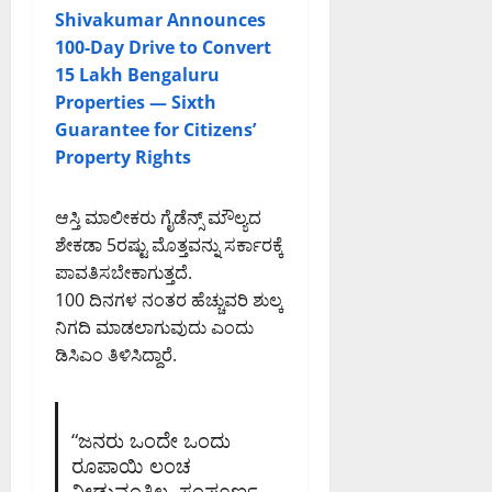
2:55
Shivakumar Announces
PM
100-Day Drive to Convert
0
15 Lakh Bengaluru
Properties — Sixth
Guarantee for Citizens’
Property Rights
ಆಸ್ತಿ ಮಾಲೀಕರು ಗೈಡೆನ್ಸ್ ಮೌಲ್ಯದ
ಶೇಕಡಾ 5ರಷ್ಟು ಮೊತ್ತವನ್ನು ಸರ್ಕಾರಕ್ಕೆ
ಪಾವತಿಸಬೇಕಾಗುತ್ತದೆ.
100 ದಿನಗಳ ನಂತರ ಹೆಚ್ಚುವರಿ ಶುಲ್ಕ
ನಿಗದಿ ಮಾಡಲಾಗುವುದು ಎಂದು
ಡಿಸಿಎಂ ತಿಳಿಸಿದ್ದಾರೆ.
“ಜನರು ಒಂದೇ ಒಂದು
ರೂಪಾಯಿ ಲಂಚ
ನೀಡುವಂತಿಲ್ಲ. ಸಂಪೂರ್ಣ