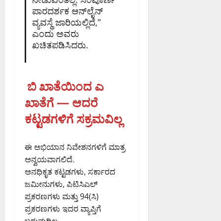
ಪಾರದರ್ಶಕ ಆನ್‌ಲೈನ್
ವ್ಯವಸ್ಥೆ ಜಾರಿಯಲ್ಲಿದೆ,”
ಎಂದು ಅವರು
ಖಚಿತಪಡಿಸಿದರು.
ಬಿ ಖಾತೆಯಿಂದ ಎ
ಖಾತೆಗೆ — ಆದರೆ
ಕಟ್ಟಡಗಳಿಗೆ ಸಕ್ರಮವಿಲ್ಲ
ಈ ಅಭಿಯಾನ ನಿವೇಶನಗಳಿಗೆ ಮಾತ್ರ
ಅನ್ವಯವಾಗಲಿದೆ.
ಅನಧಿಕೃತ ಕಟ್ಟಡಗಳು, ಸರ್ಕಾರದ
ಜಮೀನುಗಳು, ಪಿಟಿಸಿಎಲ್
ಪ್ರಕರಣಗಳು ಮತ್ತು 94(ಸಿ)
ಪ್ರಕರಣಗಳು ಇದರ ವ್ಯಾಪ್ತಿಗೆ
ಬರುವುದಿಲ್ಲ.