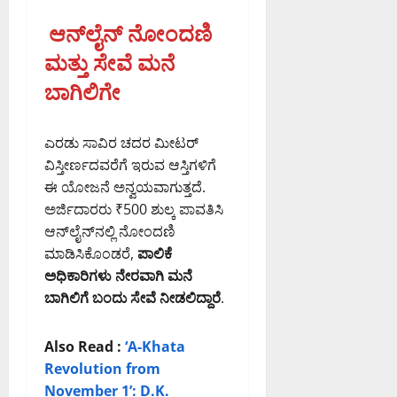
ಶ
ಸಿ
ರ
ಯಾ
5,
ಆನ್‌ಲೈನ್ ನೋಂದಣಿ
ಎಂ
ನ
ಚ
2026
ಗೆ
ಗ
5:04
August
ರ
ಮತ್ತು ಸೇವೆ ಮನೆ
ಸ
PM
ರ
4,
ಣೆ
ಬಾಗಿಲಿಗೇ
ಲ್
2026
ಪಾ
0
10:10
ಲಿ
ಲಿ
August
PM
ಕೆ
ಕೆ
5,
ಎರಡು ಸಾವಿರ ಚದರ ಮೀಟರ್
ಯ
2026
0
ವಿಸ್ತೀರ್ಣದವರೆಗೆ ಇರುವ ಆಸ್ತಿಗಳಿಗೆ
ಮ
5:14
August
ಹಾ
ಈ ಯೋಜನೆ ಅನ್ವಯವಾಗುತ್ತದೆ.
PM
4,
ಕಾ
2026
ಅರ್ಜಿದಾರರು ₹500 ಶುಲ್ಕ ಪಾವತಿಸಿ
0
10:15
ರ್
ಆನ್‌ಲೈನ್‌ನಲ್ಲಿ ನೋಂದಣಿ
PM
ಯಾ
ಮಾಡಿಸಿಕೊಂಡರೆ,
ಪಾಲಿಕೆ
ಚ
0
ಅಧಿಕಾರಿಗಳು ನೇರವಾಗಿ ಮನೆ
ರ
ಬಾಗಿಲಿಗೆ ಬಂದು ಸೇವೆ ನೀಡಲಿದ್ದಾರೆ
.
ಣೆ
Also Read :
‘A-Khata
August
5,
Revolution from
2026
November 1’: D.K.