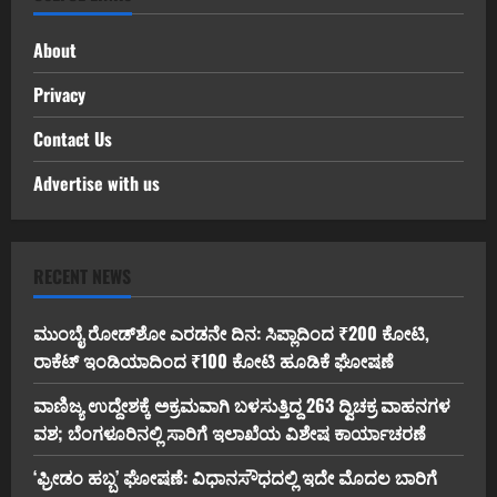
About
Privacy
Contact Us
Advertise with us
RECENT NEWS
ಮುಂಬೈ ರೋಡ್‌ಶೋ ಎರಡನೇ ದಿನ: ಸಿಪ್ಲಾದಿಂದ ₹200 ಕೋಟಿ,
ರಾಕೆಟ್ ಇಂಡಿಯಾದಿಂದ ₹100 ಕೋಟಿ ಹೂಡಿಕೆ ಘೋಷಣೆ
ವಾಣಿಜ್ಯ ಉದ್ದೇಶಕ್ಕೆ ಅಕ್ರಮವಾಗಿ ಬಳಸುತ್ತಿದ್ದ 263 ದ್ವಿಚಕ್ರ ವಾಹನಗಳ
ವಶ; ಬೆಂಗಳೂರಿನಲ್ಲಿ ಸಾರಿಗೆ ಇಲಾಖೆಯ ವಿಶೇಷ ಕಾರ್ಯಾಚರಣೆ
‘ಫ್ರೀಡಂ ಹಬ್ಬ’ ಘೋಷಣೆ: ವಿಧಾನಸೌಧದಲ್ಲಿ ಇದೇ ಮೊದಲ ಬಾರಿಗೆ