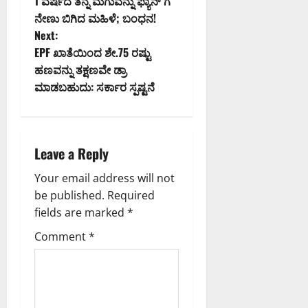
1 ವರ್ಷದ ತನ್ನ ಮಗುವನ್ನು ಫ್ಯಾನ್ ಗೆ
o
ನೇಣು ಬಿಗಿದ ಮಹಿಳೆ; ಬಂಧನ!
Next:
s
EPF ಖಾತೆಯಿಂದ ಶೇ.75 ರಷ್ಟು
t
ಹಣವನ್ನು ತಕ್ಷಣವೇ ಡ್ರಾ
ಮಾಡಬಹುದು: ಸರ್ಕಾರ ಸ್ಪಷ್ಟನೆ
n
a
Leave a Reply
v
Your email address will not
i
be published.
Required
g
fields are marked
*
Comment
*
a
t
i