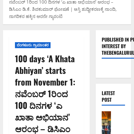
ನವೆಂಬರ್ 1ರಿಂದ 100 ದಿನಗಳ ‘ಎ ಖಾತಾ ಅಭಿಯಾನ’ ಆರಂಭ –
ಡಿಸಿಎಂ ಡಿ.ಕೆ. ಶಿವಕುಮಾರ್ ಘೋಷಣೆ | ಆಸ್ತಿ ಶುದ್ಧೀಕರಣಕ್ಕೆ ನಾಂದಿ,
ನಾಗರಿಕರ ಹಕ್ಕಿನ ಆರನೇ ಗ್ಯಾರಂಟಿ
PUBLISHED IN P
ಬೆಂಗಳೂರು ಗ್ರಾಮಾಂತರ
INTEREST BY
THEBENGALURUL
100 days ‘A Khata
Abhiyan’ starts
from November 1:
ನವೆಂಬರ್ 1ರಿಂದ
LATEST
POST
100 ದಿನಗಳ ‘ಎ
ಖಾತಾ ಅಭಿಯಾನ’
ಬೆಂಗಳೂರು 
ಮುಂ
ಆರಂಭ – ಡಿಸಿಎಂ
ಬೈ
ರೋ