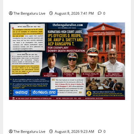
ಚಿಂತನೆ
The Bengaluru Live
August 8, 2026 7:41 PM
0
ಅಪರಾಧ
ಬೆಂಗಳೂರು ನಗರ
ವರದಕ್ಷಿಣೆ ಸಾವಿನ ಪ್ರಕರಣದ ಮಾದರಿ ತನಿಖೆ: ಐಪಿಎಸ್
ಅಧಿಕಾರಿಗಳಾದ ಡಿ. ರೂಪಾ, ಡಾ. ಅನುಪ್ ಎ. ಶೆಟ್ಟಿ ಮತ್ತು
ಎಸಿಪಿ ರಂಗಪ್ಪ ಟಿ. ಅವರನ್ನು ಶ್ಲಾಘಿಸಿದ ಕರ್ನಾಟಕ ಹೈಕೋರ್ಟ್
The Bengaluru Live
August 8, 2026 9:23 AM
0