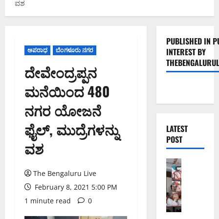
ವಶ
PUBLISHED IN P
ಅಪರಾಧ
ಬೆಂಗಳೂರು ನಗರ
INTEREST BY
THEBENGALURUL
ದೇವೇಂದ್ರಪ್ಪನ
ಮನೆಯಿಂದ 480
ನಗರ ಯೋಜನೆ
ಫೈಲ್‌, ಮುದ್ರೆಗಳನ್ನು
LATEST
POST
ವಶ
ಬೆಂಗಳೂರು 
ನೈ
The Bengaluru Live
ಸ್
February 8, 2021 5:00 PM
ರ
1 minute read
0
ಸ್
ತೆ