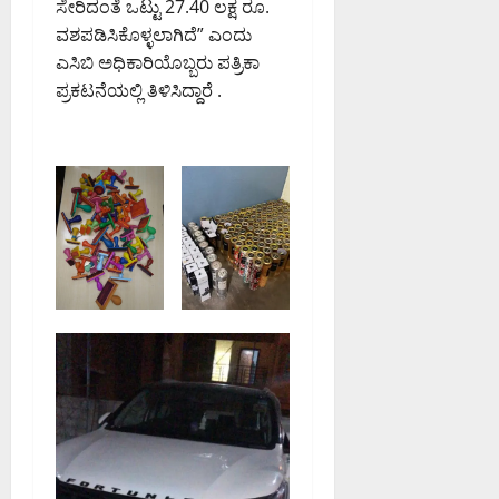
ಸೇರಿದಂತೆ ಒಟ್ಟು 27.40 ಲಕ್ಷ ರೂ.
ಸಿ
0
ವಶಪಡಿಸಿಕೊಳ್ಳಲಾಗಿದೆ” ಎಂದು
ದ
ಎಸಿಬಿ ಅಧಿಕಾರಿಯೊಬ್ಬರು ಪತ್ರಿಕಾ
ಕ
ಪ್ರಕಟನೆಯಲ್ಲಿ ತಿಳಿಸಿದ್ದಾರೆ .
ರ್
ನಾ
ಟ
ಕ
ಹೈ
ಕೋ
ರ್
ಟ್
August
8,
2026
9:23
AM
0