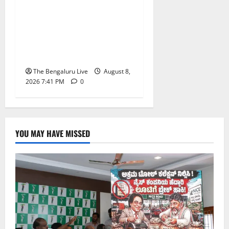
ನಾಗರಿಕರ ಸಮಸ್ಯೆಗಳಿಗೆ ಒಂದೇ
ಕಡೆ ಪರಿಹಾರ: ‘ನಾಗರಿಕ
ಸಹಾಯ ಕೇಂದ್ರ’ ಸ್ಥಾಪನೆಗೆ
ಬೆಂಗಳೂರು ಪೂರ್ವ ನಗರ
ಪಾಲಿಕೆ ಚಿಂತನೆ
The Bengaluru Live
August 8,
2026 7:41 PM
0
YOU MAY HAVE MISSED