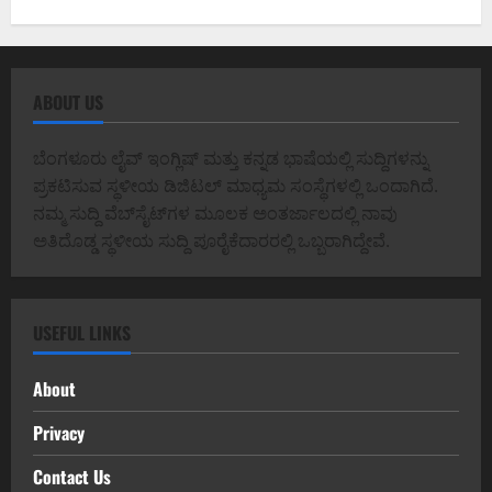
ABOUT US
ಬೆಂಗಳೂರು ಲೈವ್ ಇಂಗ್ಲಿಷ್ ಮತ್ತು ಕನ್ನಡ ಭಾಷೆಯಲ್ಲಿ ಸುದ್ದಿಗಳನ್ನು
ಪ್ರಕಟಿಸುವ ಸ್ಥಳೀಯ ಡಿಜಿಟಲ್ ಮಾಧ್ಯಮ ಸಂಸ್ಥೆಗಳಲ್ಲಿ ಒಂದಾಗಿದೆ.
ನಮ್ಮ ಸುದ್ದಿ ವೆಬ್‌ಸೈಟ್‌ಗಳ ಮೂಲಕ ಅಂತರ್ಜಾಲದಲ್ಲಿ ನಾವು
ಅತಿದೊಡ್ಡ ಸ್ಥಳೀಯ ಸುದ್ದಿ ಪೂರೈಕೆದಾರರಲ್ಲಿ ಒಬ್ಬರಾಗಿದ್ದೇವೆ.
USEFUL LINKS
About
Privacy
Contact Us