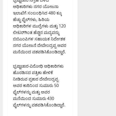
ರ
ಡು
ಧಿ
ತೆ
ಥಾ
ಟ
ಸ್
ಅಧಿಕಾರಿಗಳು ನಗರ ಯೋಜನಾ
ಕ
ಕಾ
ರ
ಪ
ಮ
ವಾ
ರ್
ಇಲಾಖೆಗೆ ಸಂಬಂಧಿಸಿದ 480 ಕ್ಕೂ
ರಿ
ವು
ನೆ
ತ್
ಮಿ
ನಾ
ಹೆಚ್ಚು ಫೈಲ್‌ಗಳು, ಹಿರಿಯ
ಗ
;
ಗೆ
ತು
ಟ
ಅಧಿಕಾರಿಗಳ ಮುದ್ರೆಗಳು ಮತ್ತು 120
ಳಾ
5
ಬೆಂ
ವಿ
August
ಕ
ದ
0
ಲೀಟರ್‌ಗಿಂತ ಹೆಚ್ಚಿನ ಮದ್ಯವನ್ನು
ಗ
ಸ
8,
ದ
ಡಿ
ಕ್
ಳೂ
ಬಿಬಿಎಂಪಿಗಳ ಸಹಾಯಕ ನಿರ್ದೇಶಕ
ರ್
2026
ಲ್
.
ಕೂ
ರು
ಜ
ನಗರ ಯೋಜನೆ ದೇವೇಂದ್ರಪ್ಪ ಅವರ
9:53
ಲಿ
ರೂ
ಹೆ
ಪೂ
PM
ನೆ
ಮನೆಯಿಂದ ವಶಪಡಿಸಿಕೊಂಡಿದ್ದಾರೆ.
ಭಾ
ಪಾ
ಚ್
ರ್
ನಿ
ರೀ
0
,
ಚು
ವ
ಷೇ
–
ಡಾ
ಭ್ರಷ್ಟಾಚಾರ-ವಿರೋಧಿ ಅಧಿಕಾರಿಗಳು
ಕು
ನ
ಧ
ಅ
.
ಟುಂ
ಹೊರಡಿಸದ ಪತ್ರಿಕಾ ಹೇಳಿಕೆ
ಗ
ತಿ
ಅ
ಬ
ರ
ನೀಡಿರುವ ಪ್ರಕಾರ ದೇವೇಂದ್ರಪ್ಪ
August
ಭಾ
ನು
ಗ
ಪಾ
ಅವರ ಕಾರಿನಿಂದ ಸುಮಾರು 50
8,
ರೀ
ಪ್
ಳ
ಲಿ
2026
ಫೈಲ್‌ಗಳನ್ನು ಮತ್ತು ಅವರ
ಮ
ಎ
ಸು
ಕೆ
7:49
ಳೆ
ಮನೆಯಿಂದ ಸುಮಾರು 430
.
ರ
PM
ಚಿಂ
ಸಾ
ಫೈಲ್‌ಗಳನ್ನು ವಶಪಡಿಸಿಕೊಂಡಿದ್ದಾರೆ.
ಶೆ
ಕ್
ತ
ಧ್
0
ಟ್
ಷ
ನೆ
ಯ