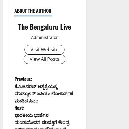
ABOUT THE AUTHOR
The Bengaluru Live
Administrator
Visit Website
View All Posts
P
Previous:
ಕೆ.ಸಿ.ಜನರಲ್‌ ಆಸ್ಪತ್ರೆಯಲ್ಲಿ
o
ಮಾಡ್ಯೂಲರ್‌ ಐಸಿಯು ಲೋಕಾರ್ಪಣೆ
ಮಾಡಿದ ಸಿಎಂ
s
Next:
t
ಭಾರತೀಯ ಭಾಷೆಗಳ
ದುಂಡುಮೇಜಿನ ಪರಿಷತ್ತಿಗೆ ಕೇಂದ್ರ