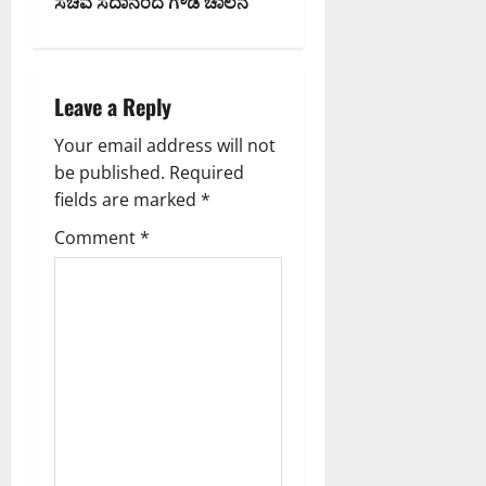
n
ಸಚಿವ ಸದಾನಂದ ಗೌಡ ಚಾಲನೆ
a
v
Leave a Reply
i
Your email address will not
g
be published.
Required
fields are marked
*
a
Comment
*
t
i
o
n