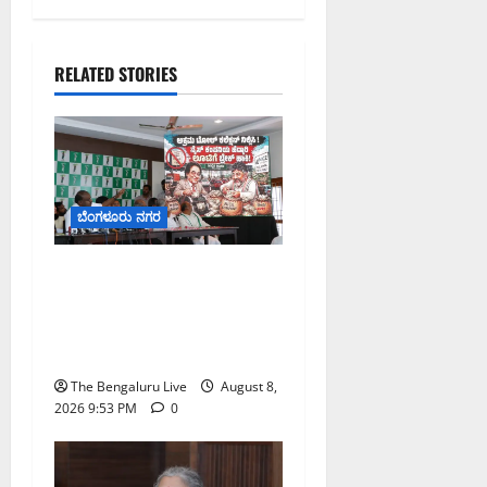
RELATED STORIES
ಬೆಂಗಳೂರು ನಗರ
ನೈಸ್ ರಸ್ತೆಯಲ್ಲಿ ಟೋಲ್
ಕಟ್ಟಬೇಡಿ: ರಾಜ್ಯ ಸರ್ಕಾರಕ್ಕೆ
ಎರಡು ವಾರಗಳ ಗಡುವು
ನೀಡಿದ ಎಚ್.ಡಿ. ಕುಮಾರಸ್ವಾಮಿ
The Bengaluru Live
August 8,
2026 9:53 PM
0