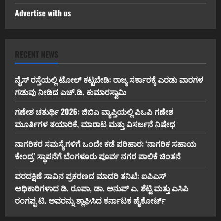
Advertise with us
RECENT NEWS
ನೈಸ್ ರಸ್ತೆಯಲ್ಲಿ ಟೋಲ್ ಕಟ್ಟಬೇಡಿ: ರಾಜ್ಯ ಸರ್ಕಾರಕ್ಕೆ ಎರಡು ವಾರಗಳ
ಗಡುವು ನೀಡಿದ ಎಚ್.ಡಿ. ಕುಮಾರಸ್ವಾಮಿ
ಗಣೇಶ ಚತುರ್ಥಿ 2026: ಜಿಬಿಎ ವ್ಯಾಪ್ತಿಯಲ್ಲಿ ಪಿಒಪಿ ಗಣೇಶ
ಮೂರ್ತಿಗಳ ತಯಾರಿಕೆ, ಮಾರಾಟ ಮತ್ತು ವಿಸರ್ಜನೆ ನಿಷೇಧ
ನಾಗರಿಕರ ಸಮಸ್ಯೆಗಳಿಗೆ ಒಂದೇ ಕಡೆ ಪರಿಹಾರ: ‘ನಾಗರಿಕ ಸಹಾಯ
ಕೇಂದ್ರ’ ಸ್ಥಾಪನೆಗೆ ಬೆಂಗಳೂರು ಪೂರ್ವ ನಗರ ಪಾಲಿಕೆ ಚಿಂತನೆ
ವರದಕ್ಷಿಣೆ ಸಾವಿನ ಪ್ರಕರಣದ ಮಾದರಿ ತನಿಖೆ: ಐಪಿಎಸ್
ಅಧಿಕಾರಿಗಳಾದ ಡಿ. ರೂಪಾ, ಡಾ. ಅನುಪ್ ಎ. ಶೆಟ್ಟಿ ಮತ್ತು ಎಸಿಪಿ
ರಂಗಪ್ಪ ಟಿ. ಅವರನ್ನು ಶ್ಲಾಘಿಸಿದ ಕರ್ನಾಟಕ ಹೈಕೋರ್ಟ್