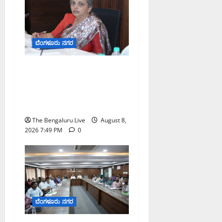
ಬೆಂಗಳೂರು ನಗರ
ಗಣೇಶ ಚತುರ್ಥಿ 2026: ಜಿಬಿಎ
ವ್ಯಾಪ್ತಿಯಲ್ಲಿ ಪಿಒಪಿ ಗಣೇಶ
ಮೂರ್ತಿಗಳ ತಯಾರಿಕೆ, ಮಾರಾಟ
ಮತ್ತು ವಿಸರ್ಜನೆ ನಿಷೇಧ
The Bengaluru Live
August 8,
2026 7:49 PM
0
ಬೆಂಗಳೂರು ನಗರ