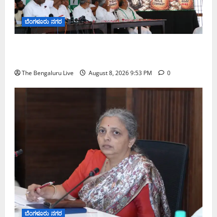
ಬೆಂಗಳೂರು ನಗರ
ನೈಸ್ ರಸ್ತೆಯಲ್ಲಿ ಟೋಲ್ ಕಟ್ಟಬೇಡಿ: ರಾಜ್ಯ ಸರ್ಕಾರಕ್ಕೆ ಎರಡು
ವಾರಗಳ ಗಡುವು ನೀಡಿದ ಎಚ್.ಡಿ. ಕುಮಾರಸ್ವಾಮಿ
The Bengaluru Live
August 8, 2026 9:53 PM
0
ಬೆಂಗಳೂರು ನಗರ