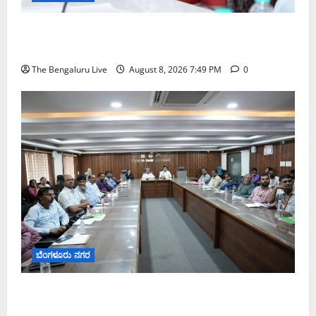
ಗಣೇಶ ಚತುರ್ಥಿ 2026: ಜಿಬಿಎ ವ್ಯಾಪ್ತಿಯಲ್ಲಿ ಪಿಒಪಿ ಗಣೇಶ
ಮೂರ್ತಿಗಳ ತಯಾರಿಕೆ, ಮಾರಾಟ ಮತ್ತು ವಿಸರ್ಜನೆ ನಿಷೇಧ
The Bengaluru Live
August 8, 2026 7:49 PM
0
ಬೆಂಗಳೂರು ನಗರ
ನಾಗರಿಕರ ಸಮಸ್ಯೆಗಳಿಗೆ ಒಂದೇ ಕಡೆ ಪರಿಹಾರ: ‘ನಾಗರಿಕ
ಸಹಾಯ ಕೇಂದ್ರ’ ಸ್ಥಾಪನೆಗೆ ಬೆಂಗಳೂರು ಪೂರ್ವ ನಗರ ಪಾಲಿಕೆ