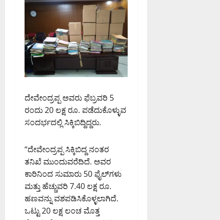
ಟಿ
ತೆ
ತೆ
ಮ
ಗೆ
August
;
ತ್
ಕ್
8,
ಹ
ತು
ರ
2026
ವಾ
ಎ
ಮ
7:41
ಮಾ
ಸಿ
PM
ನ
ಪಿ
August
ಇ
0
ರಂ
7,
ಲಾ
ಗ
2026
ಖೆ
ದೇವೇಂದ್ರಪ್ಪ ಅವರು ಫೆಬ್ರವರಿ 5
ಪ್
8:36
ಎ
PM
ರಂದು 20 ಲಕ್ಷ ರೂ. ಪಡೆದುಕೊಳ್ಳುವ
ಪ
ಚ್
ಟಿ
ಸಂದರ್ಭದಲ್ಲಿ ಸಿಕ್ಕಿಬಿದ್ದಿದ್ದರು.
0
ಚ
.
ರಿ
ಅ
“ದೇವೇಂದ್ರಪ್ಪ ಸಿಕ್ಕಿಬಿದ್ದ ನಂತರ
ಕೆ
ವ
ತನಿಖೆ ಮುಂದುವರೆದಿದೆ. ಅವರ
ರ
ಕಾರಿನಿಂದ ಸುಮಾರು 50 ಫೈಲ್‌ಗಳು
August
ನ್
7,
ನು
ಮತ್ತು ಹೆಚ್ಚುವರಿ 7.40 ಲಕ್ಷ ರೂ.
2026
ಶ್
ಹಣವನ್ನು ವಶಪಡಿಸಿಕೊಳ್ಳಲಾಗಿದೆ.
1:11
ಲಾ
ಒಟ್ಟು 20 ಲಕ್ಷ ಲಂಚ ಮೊತ್ತ
PM
ಘಿ