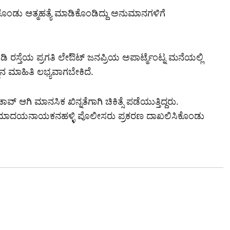
ಕೊಂಡು ಆತ್ಮಹತ್ಯೆ ಮಾಡಿಕೊಂಡಿದ್ದು ಅನುಮಾನಗಳಿಗೆ
ಗಡಿ ರಸ್ತೆಯ ಪ್ರಗತಿ ಲೇಔಟ್ ಜನಪ್ರಿಯ ಅಪಾರ್ಟ್ಮೆಂಟ್ನ ಮನೆಯಲ್ಲಿ
್ಚಿನ ಮಾಹಿತಿ ಲಭ್ಯವಾಗಬೇಕಿದೆ.
 ಆಗಿ ಮಾನಸಿಕ ಖಿನ್ನತೆಗಾಗಿ ಚಿಕಿತ್ಸೆ ಪಡೆಯುತ್ತಿದ್ದರು.
ಿದ್ದು ಮಾದಯನಾಯಕನಹಳ್ಳಿ ಪೊಲೀಸರು ಪ್ರಕರಣ ದಾಖಲಿಸಿಕೊಂಡು