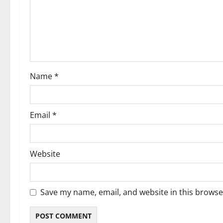
a
t
i
o
Name
*
n
Email
*
Website
Save my name, email, and website in this browse