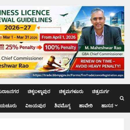
ಮರಾಜನಗರ
ಚಿಕ್ಕಬಳ್ಳಾಪುರ
ಚಿಕ್ಕಮಗಳೂರು
ಚಿತ್ರದುರ್ಗ
ಾಯಚೂರು
ವಿಜಯಪುರ
ಶಿವಮೊಗ್ಗ
ಹಾವೇರಿ
ಹಾಸನ