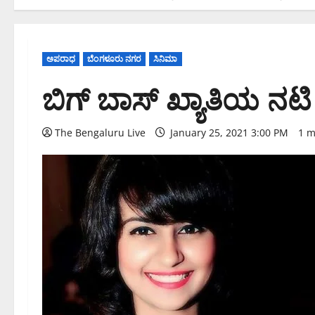
ಅಪರಾಧ
ಬೆಂಗಳೂರು ನಗರ
ಸಿನಿಮಾ
ಬಿಗ್ ಬಾಸ್ ಖ್ಯಾತಿಯ ನಟಿ 
The Bengaluru Live
January 25, 2021 3:00 PM
1 m