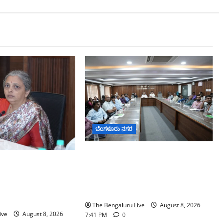
ಬೆಂಗಳೂರು ನಗರ
ನಾಗರಿಕರ ಸಮಸ್ಯೆಗಳಿಗೆ ಒಂದೇ ಕಡೆ
2026: ಜಿಬಿಎ
ಪರಿಹಾರ: ‘ನಾಗರಿಕ ಸಹಾಯ ಕೇಂದ್ರ’
ಪಿಒಪಿ ಗಣೇಶ ಮೂರ್ತಿಗಳ
ಸ್ಥಾಪನೆಗೆ ಬೆಂಗಳೂರು ಪೂರ್ವ ನಗರ
ಟ ಮತ್ತು ವಿಸರ್ಜನೆ
ಪಾಲಿಕೆ ಚಿಂತನೆ
The Bengaluru Live
August 8, 2026
ive
August 8, 2026
7:41 PM
0