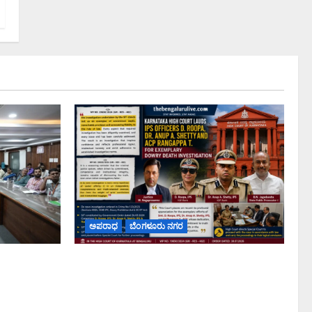
ಅಪರಾಧ
ಬೆಂಗಳೂರು ನಗರ
ಡೆ ಪರಿಹಾರ:
ವರದಕ್ಷಿಣೆ ಸಾವಿನ ಪ್ರಕರಣದ ಮಾದರಿ ತನಿಖೆ:
ಗೆ
ಐಪಿಎಸ್ ಅಧಿಕಾರಿಗಳಾದ ಡಿ. ರೂಪಾ, ಡಾ.
 ಚಿಂತನೆ
ಅನುಪ್ ಎ. ಶೆಟ್ಟಿ ಮತ್ತು ಎಸಿಪಿ ರಂಗಪ್ಪ ಟಿ.