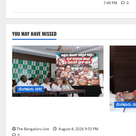
7:49 PM
0
YOU MAY HAVE MISSED
ಬೆಂಗಳೂರು ನಗರ
ನೈಸ್ ರಸ್ತೆಯಲ್ಲಿ ಟೋಲ್ ಕಟ್ಟಬೇಡಿ: ರಾಜ್ಯ
ಬೆಂಗಳೂರು ನ
ಸರ್ಕಾರಕ್ಕೆ ಎರಡು ವಾರಗಳ ಗಡುವು ನೀಡಿದ
ಎಚ್.ಡಿ. ಕುಮಾರಸ್ವಾಮಿ
ಗಣೇಶ ಚತುರ್ಥಿ
ಪಿಒಪಿ ಗಣೇ
The Bengaluru Live
August 8, 2026 9:53 PM
ಮತ್ತು ವಿಸರ್
0