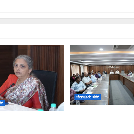
ಬೆಂಗಳೂರು ನಗರ
ಗರ
ನಾಗರಿಕರ ಸಮಸ್ಯೆಗಳಿಗೆ ಒಂದೇ ಕ
 2026: ಜಿಬಿಎ ವ್ಯಾಪ್ತಿಯಲ್ಲಿ
‘ನಾಗರಿಕ ಸಹಾಯ ಕೇಂದ್ರ’ ಸ್ಥಾಪನೆ
ಶ ಮೂರ್ತಿಗಳ ತಯಾರಿಕೆ, ಮಾರಾಟ
ಬೆಂಗಳೂರು ಪೂರ್ವ ನಗರ ಪಾಲಿಕೆ
ಜನೆ ನಿಷೇಧ