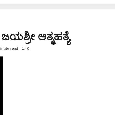
ಜಯಶ್ರೀ ಆತ್ಮಹತ್ಯೆ
inute read
0