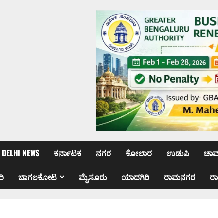
DELHI NEWS
ಕರ್ನಾಟಕ
ನಗರ
ಕೋಲಾರ
ಉಡುಪಿ
ಚಾ
ರಿ
ಬಾಗಲಕೋಟ
ಮೈಸೂರು
ಯಾದಗಿರಿ
ರಾಮನಗರ
ರ