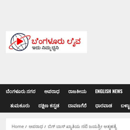
Skip
to
content
ಬೆಂಗಳೂರು ನಗರ
ಅಪರಾಧ
ರಾಜಕೀಯ
ENGLISH NEWS
ತುಮಕೂರು
ದಕ್ಷಿಣ ಕನ್ನಡ
ದಾವಣಗೆರೆ
ಧಾರವಾಡ
ಬಳ್ಳಾ
Home
ಅಪರಾಧ
ಬಿಗ್ ಬಾಸ್ ಖ್ಯಾತಿಯ ನಟಿ ಜಯಶ್ರೀ ಆತ್ಮಹತ್ಯೆ