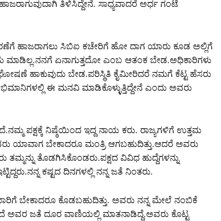
ಾಜರಾಗುವುದಾಗಿ ತಿಳಿಸಿದ್ದೇನೆ. ಸಾಧ್ಯವಾದರೆ ಅರ್ಧ ಗಂಟೆ
ೆಗೆ ಹಾಜರಾಗಲು ಸಿಬಿಐ ಕಚೇರಿಗೆ ಹೋ ದಾಗ ಯಾರು ಕೂಡ ಅಲ್ಲಿಗೆ
 ಮಾಡಿಲ್ಲ.ನನಗೆ ಏನಾಗುತ್ತದೋ ಎಂಬ ಆತಂಕ ಬೇಡ.ಅಧಿಕಾರಿಗಳು
ಘೋಷಣೆ ಹಾಕುವುದು ಬೇಡ.ಪರಿಸ್ಥಿತಿ ಕೈಮೀರಿದರೆ ನಮಗೆ ಕೆಟ್ಟ ಹೆಸರು
ಭಿಮಾನಿಗಳಲ್ಲಿ ಈ ಮನವಿ ಮಾಡಿಕೊಳ್ಳುತ್ತಿದ್ದೇನೆ ಎಂದು ಅವರು
ನಮ್ಮ ಪಕ್ಷಕ್ಕೆ ನಿಷ್ಠೆಯಿಂದ ಇದ್ದ ನಾಯ ಕರು. ರಾಜ್ಯಗಳಿಗೆ ಉತ್ತಮ
ದಾಗ ಅವರು ಯಾವಾಗ ಬೇಕಾದರೂ ಮಂತ್ರಿ ಆಗಬಹುದಿತ್ತು.ಆದರೆ ಅವರು
್ಮನ್ನು ತೊಡಗಿಸಿಕೊಂಡರು.ಪಕ್ಷದ ವಿವಿಧ ಹುದ್ದೆಗಳನ್ನು
ಿದ್ದರು.ನನ್ನ ಕಷ್ಟದ ದಿನಗಳಲ್ಲಿ ನನ್ನ ಜತೆ ನಿಂತರು.
ಾರಿಗೆ ಬೇಕಾದರೂ ಕೊಡಬಹುದಿತ್ತು. ಅವರು ನನ್ನ ಮೇಲೆ ನಂಬಿಕೆ
ಂದೆ ಅವರ ಜತೆ ದೂರ ವಾಣಿಯಲ್ಲಿ ಮಾತನಾಡಿದ್ದೆ.ಅವರು ಕೊಟ್ಟ