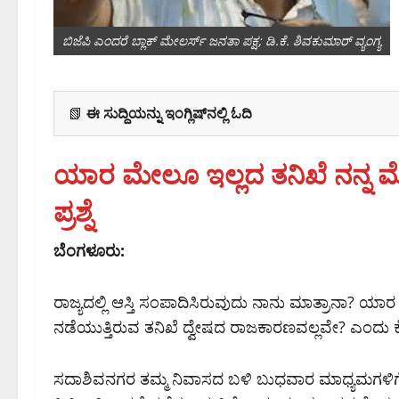
ಬಿಜೆಪಿ ಎಂದರೆ ಬ್ಲಾಕ್ ಮೇಲರ್ಸ್ ಜನತಾ ಪಕ್ಷ; ಡಿ.ಕೆ. ಶಿವಕುಮಾರ್ ವ್ಯಂಗ್ಯ
📗
ಈ ಸುದ್ದಿಯನ್ನು ಇಂಗ್ಲಿಷ್‌ನಲ್ಲಿ ಓದಿ
ಯಾರ ಮೇಲೂ ಇಲ್ಲದ ತನಿಖೆ ನನ್ನ ಮ
ಪ್ರಶ್ನೆ
ಬೆಂಗಳೂರು:
ರಾಜ್ಯದಲ್ಲಿ ಆಸ್ತಿ ಸಂಪಾದಿಸಿರುವುದು ನಾನು ಮಾತ್ರಾನಾ? ಯ
ನಡೆಯುತ್ತಿರುವ ತನಿಖೆ ದ್ವೇಷದ ರಾಜಕಾರಣವಲ್ಲವೇ? ಎಂದು ಕೆಪಿಸಿಸ
ಸದಾಶಿವನಗರ ತಮ್ಮ ನಿವಾಸದ ಬಳಿ ಬುಧವಾರ ಮಾಧ್ಯಮಗಳಿಗೆ ಪ್