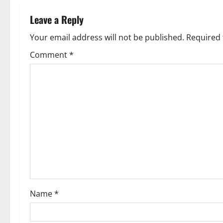
n
Leave a Reply
a
Your email address will not be published.
Required 
v
Comment
*
i
g
a
t
i
o
Name
*
n