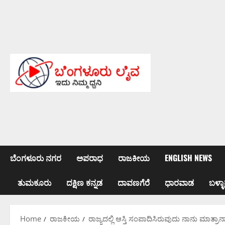
Skip
to
content
ಬೆಂಗಳೂರು ನಗರ
ಅಪರಾಧ
ರಾಜಕೀಯ
ENGLISH NEWS
ತುಮಕೂರು
ದಕ್ಷಿಣ ಕನ್ನಡ
ದಾವಣಗೆರೆ
ಧಾರವಾಡ
ಬಳ್ಳಾ
Home
ರಾಜಕೀಯ
ರಾಜ್ಯದಲ್ಲಿ ಆಸ್ತಿ ಸಂಪಾದಿಸಿರುವುದು ನಾನು ಮಾತ್ರಾನ