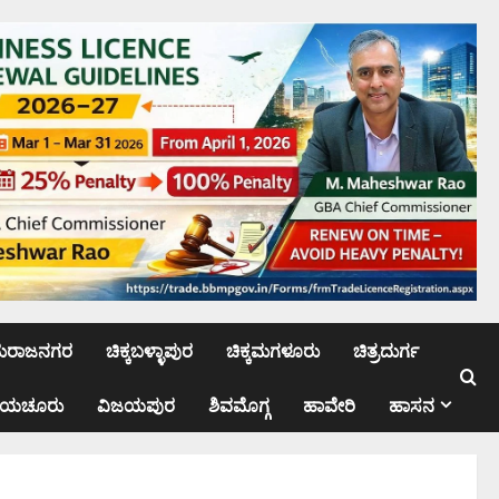
ಮರಾಜನಗರ
ಚಿಕ್ಕಬಳ್ಳಾಪುರ
ಚಿಕ್ಕಮಗಳೂರು
ಚಿತ್ರದುರ್ಗ
ಾಯಚೂರು
ವಿಜಯಪುರ
ಶಿವಮೊಗ್ಗ
ಹಾವೇರಿ
ಹಾಸನ