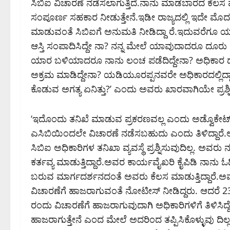
ಸಿಬಿಐ ವಿಚಾರಣೆ ನಡೆಸಲಾಗುತ್ತಿದೆ.ನಾನು ಮಾಡಬಾರದ ಕೆಲಸ ಮಾ
ಸಂಪೂರ್ಣ ಸಹಕಾರ ನೀಡುತ್ತೇನೆ.ಇಡೀ ರಾಜ್ಯದಲ್ಲಿ ಇದೇ ಮೊದ ಲ ಬ
ಮಾಡುವಂತೆ ಸಿಬಿಐಗೆ ಅನುಮತಿ ನೀಡಿದ್ದಾ ರೆ.ಇದುವರೆಗೂ ಯಾರ 
ಆಸ್ತಿ ಸಂಪಾದಿಸಿದ್ದೇ ನಾ? ನನ್ನ ಮೇಲೆ ಯಾವುದಾದರೂ 
ಯಾರ ಬಳಿಯಾದರೂ ನಾನು ಲಂಚ ಪಡೆದಿದ್ದೇನಾ? ಅಧಿಕಾರ ದ
ಅಕ್ರಮ ಮಾಡಿದ್ದೇನಾ? ಯಡಿಯೂರಪ್ಪನವರೇ ಅಧಿಕಾರದಲ್ಲಿದ್ದಾರೆ.
ಕೊಡುವ ಅಗತ್ಯ ಏನಿತ್ತು?’ ಎಂದು ಅವರು ಖಾರವಾಗಿಯೇ ಪ್ರಶ್ನ
‘ಇದೊಂದು ತನಿಖೆ ಮಾಡುವ ಪ್ರಕರಣವಲ್ಲ ಎಂದು ಅಡ್ವೊಕೇಟ್ ಜನ
ಎಸಿಬಿಯಿಂದಲೇ ವಿಚಾರಣೆ ನಡೆಸಬಹುದು ಎಂದು ತಿಳಿದ್ದಾರೆ.
ಸಿಬಿಐ ಅಧಿಕಾರಿಗಳ ತನಿಖಾ ವ್ಯವಸ್ಥೆ ಪ್ರಶ್ನಿಸುವುದಿಲ್ಲ. 
ಕರ್ತವ್ಯ ಮಾಡುತ್ತಿದ್ದಾರೆ.ಅವರ ಕಾರ್ಯವೈಖರಿ ಕೈಪಿಡಿ ನಾನು ಓದಿ
ಬರುವ ಮಾರ್ಗದರ್ಶನದಂತೆ ಅವರು ಕೆಲಸ ಮಾಡುತ್ತಿದ್ದಾರೆ.ಅವ
ವಿಚಾರಣೆಗೆ ಹಾಜರಾಗುವಂತೆ ನೋಟೀಸ್ ನೀಡಿದ್ದರು. ಆದರೆ 23 ರ
ರಂದು ವಿಚಾರಣೆಗೆ ಹಾಜರಾಗುವುದಾಗಿ ಅಧಿಕಾರಿಗಳಿಗೆ ತಿಳಿಸಿದ್ದೆ
ಹಾಜರಾಗುತ್ತೇನೆ ಎಂದ ಮೇಲೆ ಅದರಿಂದ ತಪ್ಪಿಸಿಕೊಳ್ಳುವು ದಿಲ್ಲ.