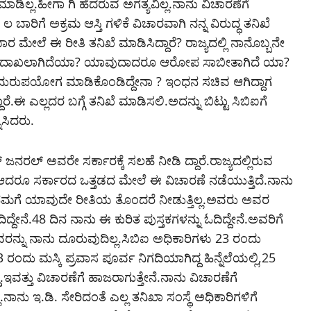
ಡಿಲ್ಲ.ಹೀಗಾ ಗಿ ಹೆದರುವ ಅಗತ್ಯವಿಲ್ಲ.ನಾನು ವಿಚಾರಣೆಗೆ
ಾರಿಗೆ ಅಕ್ರಮ ಆಸ್ತಿ ಗಳಿಕೆ ವಿಚಾರವಾಗಿ ನನ್ನ ವಿರುದ್ಧ ತನಿಖೆ
ಮೇಲೆ ಈ ರೀತಿ ತನಿಖೆ ಮಾಡಿಸಿದ್ದಾರೆ? ರಾಜ್ಯದಲ್ಲಿ ನಾನೊಬ್ಬನೇ
ದೂರು ದಾಖಲಾಗಿದೆಯಾ? ಯಾವುದಾದರೂ ಆರೋಪ ಸಾಬೀತಾಗಿದೆ ಯಾ?
ುರುಪಯೋಗ ಮಾಡಿಕೊಂಡಿದ್ದೇನಾ ? ಇಂಧನ ಸಚಿವ ಆಗಿದ್ದಾಗ
ಈ ಎಲ್ಲದರ ಬಗ್ಗೆ ತನಿಖೆ ಮಾಡಿಸಲಿ.ಅದನ್ನು ಬಿಟ್ಟು ಸಿಬಿಐಗೆ
ಿಸಿದರು.
ರಲ್ ಅವರೇ ಸರ್ಕಾರಕ್ಕೆ ಸಲಹೆ ನೀಡಿ ದ್ದಾರೆ.ರಾಜ್ಯದಲ್ಲಿರುವ
ಆದರೂ ಸರ್ಕಾರದ ಒತ್ತಡದ ಮೇಲೆ ಈ ವಿಚಾರಣೆ ನಡೆಯುತ್ತಿದೆ.ನಾನು
ಅವರು ನಮಗೆ ಯಾವುದೇ ರೀತಿಯ ತೊಂದರೆ ನೀಡುತ್ತಿಲ್ಲ.ಅವರು ಅವರ
ದ್ದೇನೆ.48 ದಿನ ನಾನು ಈ ಕುರಿತ ಪುಸ್ತಕಗಳನ್ನು ಓದಿದ್ದೇನೆ.ಅವರಿಗೆ
ರನ್ನು ನಾನು ದೂರುವುದಿಲ್ಲ.ಸಿಬಿಐ ಅಧಿಕಾರಿಗಳು 23 ರಂದು
ಂದು ಮಸ್ಕಿ ಪ್ರವಾಸ ಪೂರ್ವ ನಿಗದಿಯಾಗಿದ್ದ ಹಿನ್ನೆಲೆಯಲ್ಲಿ,25
.ಇವತ್ತು ವಿಚಾರಣೆಗೆ ಹಾಜರಾಗುತ್ತೇನೆ.ನಾನು ವಿಚಾರಣೆಗೆ
ನಾನು ಇ.ಡಿ. ಸೇರಿದಂತೆ ಎಲ್ಲ ತನಿಖಾ ಸಂಸ್ಥೆ ಅಧಿಕಾರಿಗಳಿಗೆ