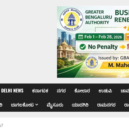
DELHI NEWS
ಕರ್ನಾಟಕ
ನಗರ
ಕೋಲಾರ
ಉಡುಪಿ
ಚಾ
ರಿ
ಬಾಗಲಕೋಟ
ಮೈಸೂರು
ಯಾದಗಿರಿ
ರಾಮನಗರ
ರ
ಾ?