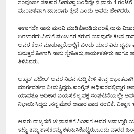
ಸಂಪೂರ್ಣ ಸಹಕಾರ ನೀಡುತ್ತಾ ಬಂದಿದ್ದೇ ನೆ.ನಾನು 4 ಗಂಟೆಗೆ ಹ
ಮುಂಚಿತವಾಗಿ ಹಾಜರಾಗು ತ್ತೇನೆ ಎಂದು ಅವರು ಹೇಳಿದರು.
ಈಗಾಗಲೇ ನಾನು ಮನವಿ ಮಾಡಿಕೊಂಡಿರುವಂತೆ,ನಾನು ವಿಚಾರಣ
ಬರಬಾರದು.ನಿಮಗೆ ಮುಜುಗರ ತರುವ ಯಾವುದೇ ಕೆಲಸ ನಾನು
ಅವರ ಕೆಲಸ ಮಾಡುತ್ತಾರೆ.ಅಲ್ಲಿಗೆ ಬಂದು ಯಾರ ವಿರು ದ್ಧವೂ 
ಬರುತ್ತದೆ.ಹೀಗಾಗಿ ನಾನು ಸ್ನೇಹಿತರು,ಕಾರ್ಯಕರ್ತರು ಹಾಗೂ ಅ
ತಿಳಿಸಿದರು.
ಅಹ್ಮದ್ ಪಟೇಲ್ ಅವರ ನಿಧನ ಸುದ್ದಿ ಕೇಳಿ ತೀವ್ರ ಆಘಾತವಾಗಿದೆ.
ಮಾರ್ಗದರ್ಶನ ನೀಡುತ್ತಿದ್ದರು.ಕಾಂಗ್ರೆಸ್ ಅಧಿಕಾರದಲ್ಲಿದ್
ಯಾವತ್ತೂ ಅಧಿಕಾರ ಬಯಸಲಿಲ್ಲ.ಪಕ್ಷ ಸಂಘಟನೆಯಲ್ಲೇ ಅವರು ತಮ
ನಿಭಾಯಿಸಿದ್ದರು .ನನ್ನ ಮೇಲೆ ಅಪಾರ ವಾದ ನಂಬಿಕೆ, ವಿಶ್ವಾಸ ಇಟ್ಟ
ಅವರು ರಾಜ್ಯಸಭೆ ಚುನಾವಣೆಗೆ ನಿಂತಾಗ ಅದರ ಜವಾಬ್ದಾರಿ ಯ
ಇಟ್ಟು ತಮ್ಮ ಶಾಸಕರನ್ನು ಕಳುಹಿಸಿಕೊಟ್ಟರು.ಒಂದು ವಾರದ ಹಿ