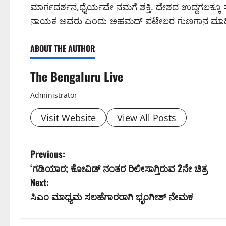
ಮಾರ್ಗದರ್ಶನ,ಧೈರ್ಯವೇ ನಮಗೆ ಶಕ್ತಿ. ದೇಶದ ಉದ್ದಗಲಕ್ಕೂ ಸ
ನಾಯಕ ಅವರು ಎಂದು ಅಹಮದ್ ಪಟೇಲರ ಗುಣಗಾನ ಮಾಡ
ABOUT THE AUTHOR
The Bengaluru Live
Administrator
Visit Website
View All Posts
P
Previous:
‘ಗಡಿಯಾರ; ಕೋವಿಡ್ ನಂತರ ರಿಲೀಸಾಗ್ತಿರುವ 2ನೇ ಚಿತ್ರ
o
Next:
s
ಸಿಎಂ ಮಾಧ್ಯಮ ಸಲಹೆಗಾರರಾಗಿ ಭೃಂಗೀಶ್ ನೇಮಕ
t