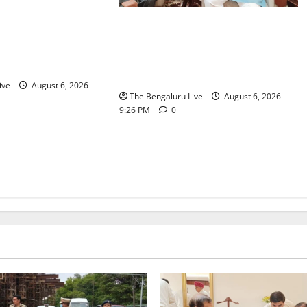
ರ್ ಟ್ಯಾಂಕ್
ಬೆಂಗಳೂರು–ಮೈಸೂರು ಎಕ್ಸ್‌ಪ್ರೆಸ್‌ವೇ
ಸಂಚಾರ ಸುಧಾರಣೆ
ವಿಶ್ರಾಂತಿ ಕೇಂದ್ರಕ್ಕೆ ಭೂಸ್ವಾಧೀನಕ್ಕೆ ನಿತಿನ್
ಸಿದ ಜಂಟಿ ಪೊಲೀಸ್
ಗಡ್ಕರಿ ಅನುಮೋದನೆ: ಸಂಸದ ಡಾ.
ರೆಡ್ಡಿ
ಸಿ.ಎನ್. ಮಂಜುನಾಥ್
ive
August 6, 2026
The Bengaluru Live
August 6, 2026
9:26 PM
0