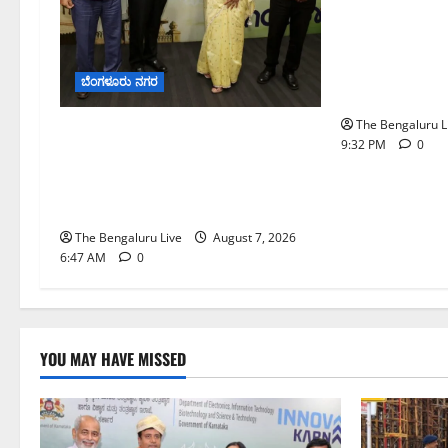
ಕೊರಮಂಗಲ ವಾಟ
ಜಂಕ್ಷನ್‌ನಲ್ಲಿ 
ಪರಿಶೀಲನೆ ನಡೆ
ಬೆಂಗಳೂರು ನಗರ
ಆಯುಕ್ತ ಕಾರ್ತಿಕ್ 
The Bengaluru L
ಬೆಂಗಳೂರು ನಗರ ನೀರು ನಿರ್ವಹಣಾ
9:32 PM
0
ಮಾದರಿ ಅಧ್ಯಯನಕ್ಕೆ
ಬಿ‌ಡಬ್ಲ್ಯು‌ಎಸ್‌ಎಸ್‌ಬಿಗೆ ಮೇಘಾಲಯ
ನಿಯೋಗ ಭೇಟಿ
The Bengaluru Live
August 7, 2026
6:47 AM
0
YOU MAY HAVE MISSED