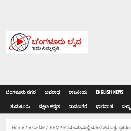
Skip
to
content
ಬೆಂಗಳೂರು ನಗರ
ಅಪರಾಧ
ರಾಜಕೀಯ
ENGLISH NEWS
ತುಮಕೂರು
ದಕ್ಷಿಣ ಕನ್ನಡ
ದಾವಣಗೆರೆ
ಧಾರವಾಡ
ಬಳ್ಳಾ
Home
ಕರ್ನಾಟಕ
BBMP ಕಸದ ಲಾರಿಯಲ್ಲಿ ಮಹಿಳೆ ಶವ ಪತ್ತೆ: ಪ್ರಕರಣಕ್ಕೆ 