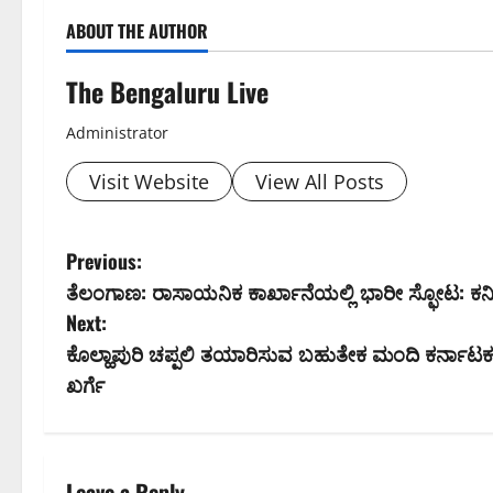
ABOUT THE AUTHOR
The Bengaluru Live
Administrator
Visit Website
View All Posts
P
Previous:
ತೆಲಂಗಾಣ: ರಾಸಾಯನಿಕ ಕಾರ್ಖಾನೆಯಲ್ಲಿ ಭಾರೀ ಸ್ಫೋಟ: ಕನಿ
o
Next:
s
ಕೊಲ್ಹಾಪುರಿ ಚಪ್ಪಲಿ ತಯಾರಿಸುವ ಬಹುತೇಕ ಮಂದಿ ಕರ್ನಾಟ
ಖರ್ಗೆ
t
n
Leave a Reply