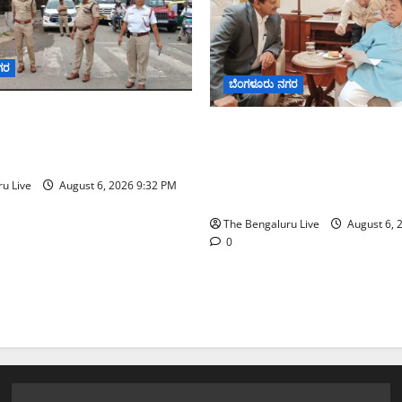
ಗರ
ಬೆಂಗಳೂರು ನಗರ
ಟರ್ ಟ್ಯಾಂಕ್ ಜಂಕ್ಷನ್‌ನಲ್ಲಿ
ಬೆಂಗಳೂರು–ಮೈಸೂರು ಎಕ್ಸ್‌ಪ್ರೆಸ್‌
ರಣೆ ಪರಿಶೀಲನೆ ನಡೆಸಿದ ಜಂಟಿ
ಕೇಂದ್ರಕ್ಕೆ ಭೂಸ್ವಾಧೀನಕ್ಕೆ ನಿತಿನ್ ಗಡ
ತ ಕಾರ್ತಿಕ್ ರೆಡ್ಡಿ
ಅನುಮೋದನೆ: ಸಂಸದ ಡಾ. ಸಿ.ಎ
u Live
August 6, 2026 9:32 PM
ಮಂಜುನಾಥ್
The Bengaluru Live
August 6, 
0