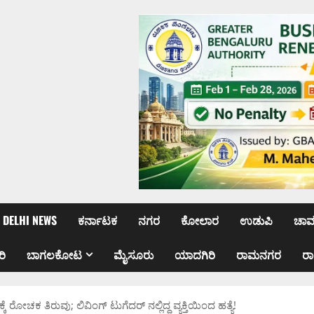
DELHI NEWS
ಕರ್ನಾಟಕ
ನಗರ
ಕೋಲಾರ
ಉಡುಪಿ
ಚಾ
ರಿ
ಬಾಗಲಕೋಟ
ಮೈಸೂರು
ಯಾದಗಿರಿ
ರಾಮನಗರ
ರ
ರೋಚಕ ತಿರುವು; ಲಿವಿಂಗ್ ಟುಗೆದರ್ ನಲ್ಲಿದ್ದ ವ್ಯಕ್ತಿಯಿಂದ ಹತ್ಯೆ!