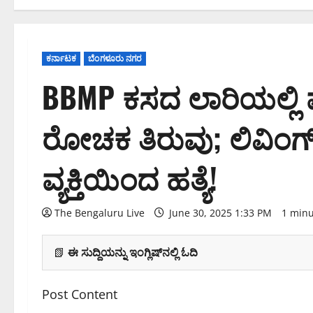
ಕರ್ನಾಟಕ
ಬೆಂಗಳೂರು ನಗರ
BBMP ಕಸದ ಲಾರಿಯಲ್ಲಿ ಮಹಿ
ರೋಚಕ ತಿರುವು; ಲಿವಿಂಗ್ ಟ
ವ್ಯಕ್ತಿಯಿಂದ ಹತ್ಯೆ!
The Bengaluru Live
June 30, 2025 1:33 PM
1 minu
📗
ಈ ಸುದ್ದಿಯನ್ನು ಇಂಗ್ಲಿಷ್‌ನಲ್ಲಿ ಓದಿ
Post Content