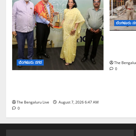
ಬೆಂಗಳೂರು ನ
ಕೊರಮಂಗಲ ವಾ
ಸಂಚಾರ ಸುಧಾ
ಪೊಲೀಸ್ ಆಯುಕ್
ಬೆಂಗಳೂರು ನಗರ
The Bengalur
0
ಬೆಂಗಳೂರು ನಗರ ನೀರು ನಿರ್ವಹಣಾ ಮಾದರಿ
ಅಧ್ಯಯನಕ್ಕೆ ಬಿ‌ಡಬ್ಲ್ಯು‌ಎಸ್‌ಎಸ್‌ಬಿಗೆ
ಮೇಘಾಲಯ ನಿಯೋಗ ಭೇಟಿ
The Bengaluru Live
August 7, 2026 6:47 AM
0