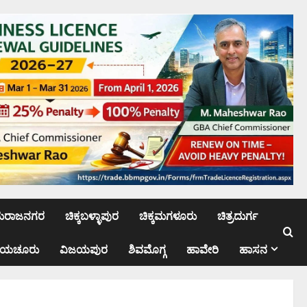
ಮರಾಜನಗರ
ಚಿಕ್ಕಬಳ್ಳಾಪುರ
ಚಿಕ್ಕಮಗಳೂರು
ಚಿತ್ರದುರ್ಗ
ಾಯಚೂರು
ವಿಜಯಪುರ
ಶಿವಮೊಗ್ಗ
ಹಾವೇರಿ
ಹಾಸನ