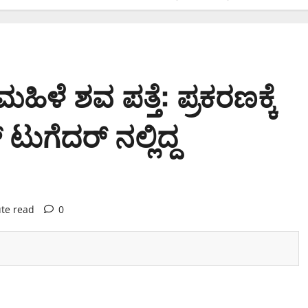
ಳೆ ಶವ ಪತ್ತೆ: ಪ್ರಕರಣಕ್ಕೆ
ುಗೆದರ್ ನಲ್ಲಿದ್ದ
te read
0