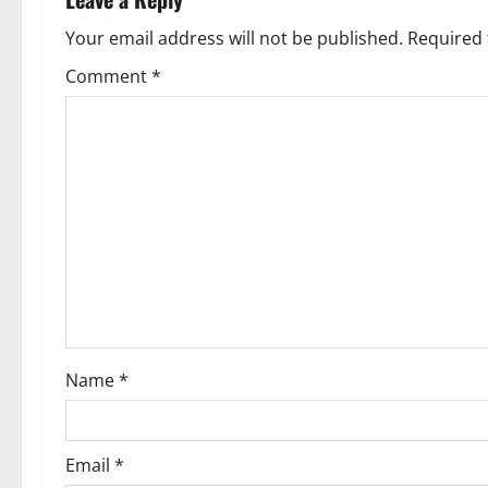
a
v
Your email address will not be published.
Required 
Comment
*
i
g
a
t
i
o
n
Name
*
Email
*