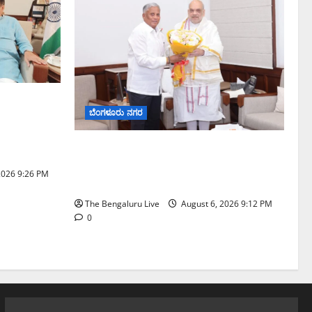
ವೇ ವಿಶ್ರಾಂತಿ
ಬೆಂಗಳೂರು ನಗರ
್ಕರಿ
ನ್.
ಕಾಡುಗೊಲ್ಲ ಸಮುದಾಯಕ್ಕೆ ಎಸ್‌ಟಿ ಸ್ಥಾನಮಾನ
ನೀಡಲು ಅಮಿತ್ ಶಾ ಮಧ್ಯಸ್ಥಿಕೆಗೆ ವಿ. ಸೋಮಣ್ಣ
2026 9:26 PM
ಮನವಿ
The Bengaluru Live
August 6, 2026 9:12 PM
0