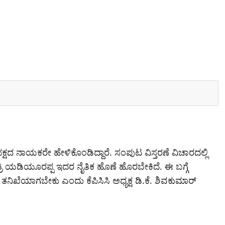
ಪಕ್ಷದ ನಾಯಕರೇ ಹೇಳಿಕೊಂಡಿದ್ದಾರೆ. ಸಂಪುಟ ವಿಸ್ತರಣೆ ವಿಚಾರದಲ್ಲಿ
ರಿ ಯಡಿಯೂರಪ್ಪ ಇದರ ನೈತಿಕ ಹೊಣೆ ಹೊರಬೇಕಿದೆ. ಈ ಬಗ್ಗೆ
ತನಿಖೆಯಾಗಬೇಕು ಎಂದು ಕೆಪಿಸಿಸಿ ಅಧ್ಯಕ್ಷ ಡಿ.ಕೆ. ಶಿವಕುಮಾರ್