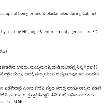
urappa of being bribed & blackmailed during Cabinet
by a sitting HC Judge & enforcement agencies like ED
 2021
ಿ ಮಾತನಾಡಿದ ಅವರು, ಮುಖ್ಯಮಂತ್ರಿ ಯಡಿಯೂರಪ್ಪ ನಿನ್ನೆ ಸಂಪುಟ
ರಿಸಿಕೊಳ್ಳಬಹುದು, ಅದಕ್ಕೆ ನಮ್ಮ ಯಾವ ಅಭ್ಯಂತರವೂ ಇಲ್ಲ ಎಂದರು.
 ಪಡೆದಿದ್ದಾರೆ ಎಂದು ಬಿಜೆಪಿ ಪಕ್ಷದ ಕೇಂದ್ರ ಹಾಗೂ ರಾಜ್ಯದ ಮಾಜಿ
ಪಿ ನಾಯಕರು ಪ್ರಸ್ತಾಪಿಸಿದ್ದಾರೆ. ಸಿಡಿಯಲ್ಲಿ ಏನಿದೆ ಎಂಬುದು
 ಎಂದರು.
UNI