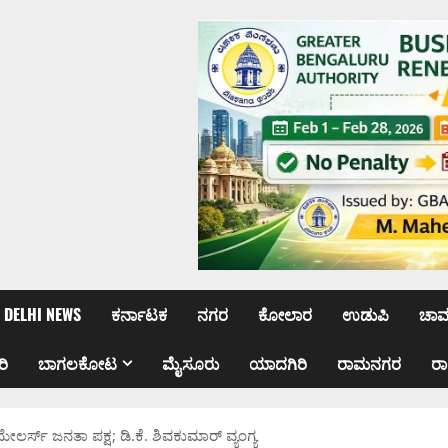
DELHI NEWS
ಕರ್ನಾಟಕ
ನಗರ
ಕೋಲಾರ
ಉಡುಪಿ
ಚಾ
ರಿ
ಬಾಗಲಕೋಟ
ಮೈಸೂರು
ಯಾದಗಿರಿ
ರಾಮನಗರ
ರ
ಮೇಲರ್ಸ್ ಜನತಾ ಪಕ್ಷ; ಡಿ.ಕೆ. ಶಿವಕುಮಾರ್ ವ್ಯಂಗ್ಯ