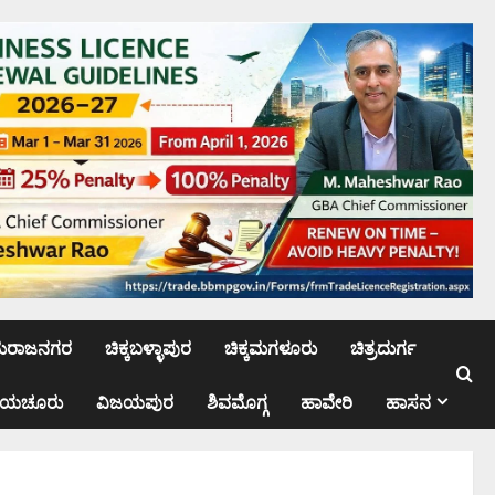
ಮರಾಜನಗರ
ಚಿಕ್ಕಬಳ್ಳಾಪುರ
ಚಿಕ್ಕಮಗಳೂರು
ಚಿತ್ರದುರ್ಗ
ಾಯಚೂರು
ವಿಜಯಪುರ
ಶಿವಮೊಗ್ಗ
ಹಾವೇರಿ
ಹಾಸನ