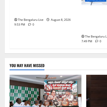
ನೈಸ್ ರಸ್ತೆಯಲ್ಲಿ ಟೋಲ್ ಕಟ್ಟಬೇಡಿ: ರಾಜ್ಯ
ಸರ್ಕಾರಕ್ಕೆ ಎರಡು ವಾರಗಳ ಗಡುವು
ಗಣೇಶ ಚತುರ್ಥಿ 
ನೀಡಿದ ಎಚ್.ಡಿ. ಕುಮಾರಸ್ವಾಮಿ
ವ್ಯಾಪ್ತಿಯಲ್ಲಿ 
The Bengaluru Live
August 8, 2026
ತಯಾರಿಕೆ, ಮಾರಾ
9:53 PM
0
ನಿಷೇಧ
The Bengaluru L
7:49 PM
0
YOU MAY HAVE MISSED