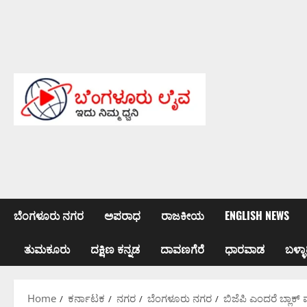
Skip
to
content
ಬೆಂಗಳೂರು ನಗರ
ಅಪರಾಧ
ರಾಜಕೀಯ
ENGLISH NEWS
ತುಮಕೂರು
ದಕ್ಷಿಣ ಕನ್ನಡ
ದಾವಣಗೆರೆ
ಧಾರವಾಡ
ಬಳ್ಳಾ
Home
ಕರ್ನಾಟಕ
ನಗರ
ಬೆಂಗಳೂರು ನಗರ
ಬಿಜೆಪಿ ಎಂದರೆ ಬ್ಲಾಕ್ 