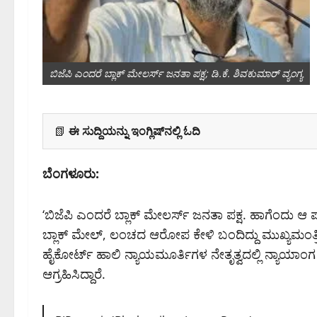
ಬಿಜೆಪಿ ಎಂದರೆ ಬ್ಲಾಕ್ ಮೇಲರ್ಸ್ ಜನತಾ ಪಕ್ಷ; ಡಿ.ಕೆ. ಶಿವಕುಮಾರ್ ವ್ಯಂಗ್ಯ
📗
ಈ ಸುದ್ದಿಯನ್ನು ಇಂಗ್ಲಿಷ್‌ನಲ್ಲಿ ಓದಿ
ಬೆಂಗಳೂರು:
‘ಬಿಜೆಪಿ ಎಂದರೆ ಬ್ಲಾಕ್ ಮೇಲರ್ಸ್ ಜನತಾ ಪಕ್ಷ. ಹಾಗೆಂದು ಆ 
ಬ್ಲಾಕ್ ಮೇಲ್, ಲಂಚದ ಆರೋಪ ಕೇಳಿ ಬಂದಿದ್ದು ಮುಖ್ಯಮಂತ್
ಹೈಕೋರ್ಟ್ ಹಾಲಿ ನ್ಯಾಯಮೂರ್ತಿಗಳ ನೇತೃತ್ವದಲ್ಲಿ ನ್ಯಾಯಾಂಗ 
ಆಗ್ರಹಿಸಿದ್ದಾರೆ.