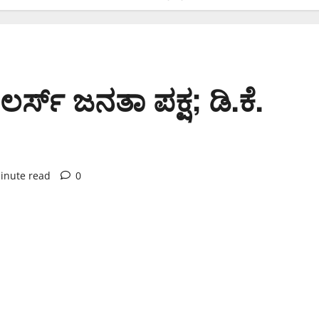
ರ್ಸ್ ಜನತಾ ಪಕ್ಷ; ಡಿ.ಕೆ.
inute read
0