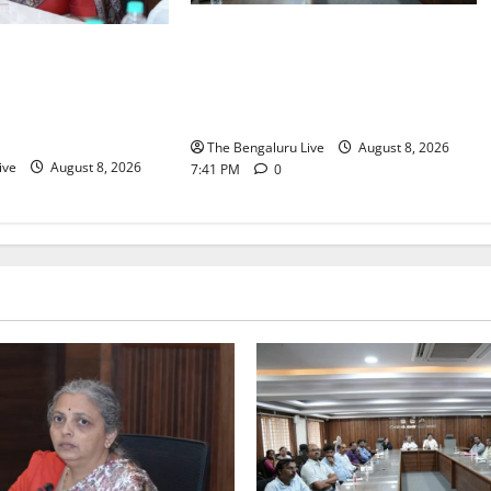
ನಾಗರಿಕರ ಸಮಸ್ಯೆಗಳಿಗೆ ಒಂದೇ ಕಡೆ
2026: ಜಿಬಿಎ
ಪರಿಹಾರ: ‘ನಾಗರಿಕ ಸಹಾಯ ಕೇಂದ್ರ’
ಪಿಒಪಿ ಗಣೇಶ ಮೂರ್ತಿಗಳ
ಸ್ಥಾಪನೆಗೆ ಬೆಂಗಳೂರು ಪೂರ್ವ ನಗರ
ಟ ಮತ್ತು ವಿಸರ್ಜನೆ
ಪಾಲಿಕೆ ಚಿಂತನೆ
The Bengaluru Live
August 8, 2026
ive
August 8, 2026
7:41 PM
0