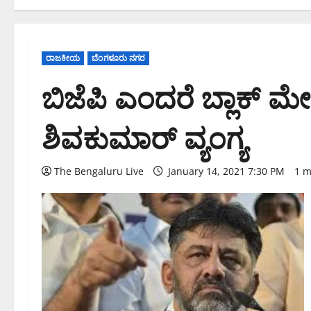
ರಾಜಕೀಯ
ಬೆಂಗಳೂರು ನಗರ
ಬಿಜೆಪಿ ಎಂದರೆ ಬ್ಲಾಕ್ ಮೇಲ
ಶಿವಕುಮಾರ್ ವ್ಯಂಗ್ಯ
The Bengaluru Live
January 14, 2021 7:30 PM
1 m