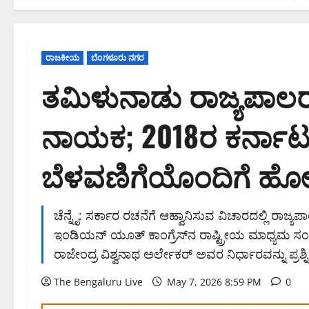
ರಾಜಕೀಯ
ಬೆಂಗಳೂರು ನಗರ
ತಮಿಳುನಾಡು ರಾಜ್ಯಪಾಲರ ನಿರ
ನಾಯಕ; 2018ರ ಕರ್ನಾ
ಬೆಳವಣಿಗೆಯೊಂದಿಗೆ ಹೋಲ
ಚೆನ್ನೈ: ಸರ್ಕಾರ ರಚನೆಗೆ ಆಹ್ವಾನಿಸುವ ವಿಚಾರದಲ್ಲಿ ರಾಜ್ಯ
ಇಂಡಿಯನ್ ಯೂತ್ ಕಾಂಗ್ರೆಸ್‌ನ ರಾಷ್ಟ್ರೀಯ ಮಾಧ್ಯಮ
ರಾಜೇಂದ್ರ ವಿಶ್ವನಾಥ ಅರ್ಲೇಕರ್ ಅವರ ನಿರ್ಧಾರವನ್ನು ಪ್ರಶ್ನಿಸಿ
The Bengaluru Live
May 7, 2026 8:59 PM
0