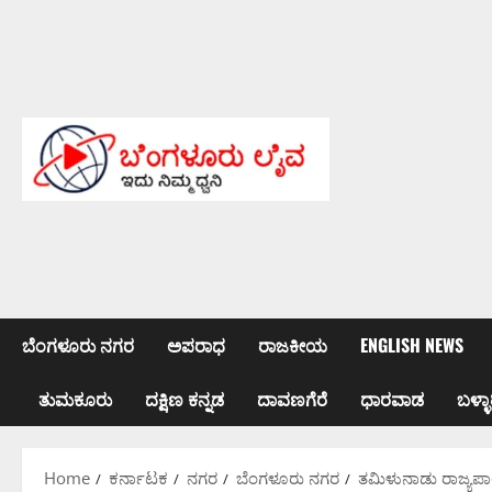
Skip
to
content
ಬೆಂಗಳೂರು ನಗರ
ಅಪರಾಧ
ರಾಜಕೀಯ
ENGLISH NEWS
ತುಮಕೂರು
ದಕ್ಷಿಣ ಕನ್ನಡ
ದಾವಣಗೆರೆ
ಧಾರವಾಡ
ಬಳ್ಳಾ
Home
ಕರ್ನಾಟಕ
ನಗರ
ಬೆಂಗಳೂರು ನಗರ
ತಮಿಳುನಾಡು ರಾಜ್ಯಪಾ