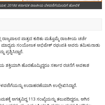
ೆಸ್ ನಾಯಕ; 2018ರ ಕರ್ನಾಟಕ ರಾಜಕೀಯ ಬೆಳವಣಿಗೆಯೊಂದಿಗೆ ಹೋಲಿಕೆ
ಲಿ ರಾಜ್ಯಪಾಲರ ಪಾತ್ರದ ಕುರಿತು ಮತ್ತೊಮ್ಮೆ ರಾಜಕೀಯ ಚರ್ಚೆ
್ಟ್ರೀಯ ಮಾಧ್ಯಮ ಸಂಯೋಜಕ ಅಭಿಷೇಕ್ ರಘುಪತಿ ಅವರು ತಮಿಳುನಾಡು
್ರಶ್ನಿಸಿದ್ದಾರೆ.
್ಷೀಯ ಶಕ್ತಿಯಾಗಿ ಹೊರಹೊಮ್ಮಿದ್ದರೂ ಸರ್ಕಾರ ರಚನೆಗೆ ಅವಕಾಶ
ವಣಿಗೆಯನ್ನು ಉದಾಹರಣೆಯಾಗಿ ಉಲ್ಲೇಖಿಸಿದ್ದಾರೆ.
ಕ್ಕೆ ಅಗತ್ಯವಿದ್ದ 113 ಸಂಖ್ಯೆಯನ್ನು ತಲುಪದಿದ್ದರೂ, ಆಗಿನ