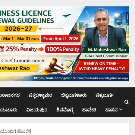
ಮರಾಜನಗರ
ಚಿಕ್ಕಬಳ್ಳಾಪುರ
ಚಿಕ್ಕಮಗಳೂರು
ಚಿತ್ರದುರ್ಗ
ಾಯಚೂರು
ವಿಜಯಪುರ
ಶಿವಮೊಗ್ಗ
ಹಾವೇರಿ
ಹಾಸನ
ಗೆಯೊಂದಿಗೆ ಹೋಲಿಕೆ