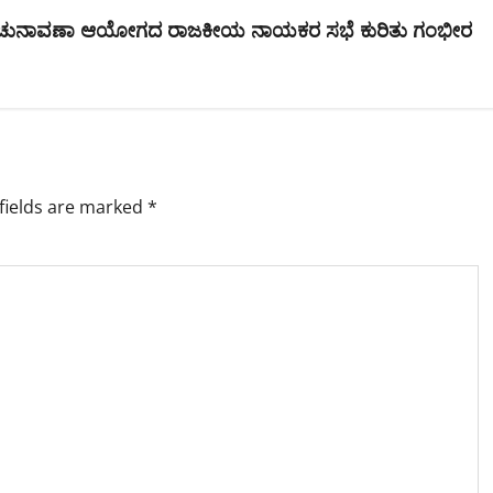
ಜ್ಯ ಚುನಾವಣಾ ಆಯೋಗದ ರಾಜಕೀಯ ನಾಯಕರ ಸಭೆ ಕುರಿತು ಗಂಭೀರ
fields are marked
*