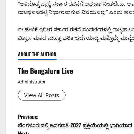
“ಅತಿದೊಡ್ಡ ಪಕ್ಷಕ್ಕೆ ಸರ್ಕಾರ ರಚನೆಗೆ ಅವಕಾಶ ನೀಡಬೇಕು. ಅವ
ರಾಜಭವನದಲ್ಲಿ ನಿರ್ಧಾರವಾಗುವ ವಿಷಯವಲ್ಲ,” ಎಂದು ಅವರು ಅ
ಈ ಹೇಳಿಕೆ ಇದೀಗ ಸರ್ಕಾರ ರಚನೆ ಸಂದರ್ಭಗಳಲ್ಲಿ ರಾಜ್ಯಪಾ
ವಿಶ್ವಾಸ ಮತದ ಮಹತ್ವ ಕುರಿತ ಚರ್ಚೆಯನ್ನು ಮತ್ತೊಮ್ಮೆ ಮುನ್ನೆಲ
ABOUT THE AUTHOR
The Bengaluru Live
Administrator
View All Posts
P
Previous:
ಬೆಂಗಳೂರುದಲ್ಲಿ ಜನಗಣತಿ-2027 ಪ್ರಕ್ರಿಯೆಯಲ್ಲಿ ಭಾಗಿಯಾದ
o
Next: