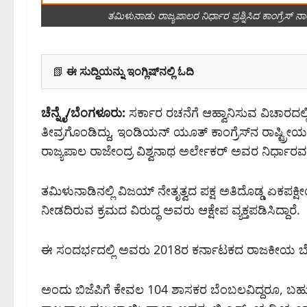
ತಮಿಳುನಾಡು ರಾಜ್ಯಪಾಲರ ನಿರ್ಧಾರ ಪ್ರಶ್ನಿಸಿದ ಕಾಂಗ್ರ
📗
ಈ ಸುದ್ದಿಯನ್ನು ಇಂಗ್ಲಿಷ್‌ನಲ್ಲಿ ಓದಿ
ಚೆನ್ನೈ/ಬೆಂಗಳೂರು:
ಸರ್ಕಾರ ರಚನೆಗೆ ಆಹ್ವಾನಿಸುವ ವಿಚಾರದಲ್
ತೀವ್ರಗೊಂಡಿದ್ದು, ಇಂಡಿಯನ್ ಯೂತ್ ಕಾಂಗ್ರೆಸ್‌ನ ರಾಷ
ರಾಜ್ಯಪಾಲ ರಾಜೇಂದ್ರ ವಿಶ್ವನಾಥ ಅರ್ಲೇಕರ್ ಅವರ ನಿರ್ಧಾರವನ್ನು ಪ
ತಮಿಳುನಾಡಿನಲ್ಲಿ ವಿಜಯ್ ನೇತೃತ್ವದ ಪಕ್ಷ ಅತಿದೊಡ್ಡ ಏಕಪಕ
ನೀಡದಿರುವ ಕ್ರಮದ ವಿರುದ್ಧ ಅವರು ಆಕ್ಷೇಪ ವ್ಯಕ್ತಪಡಿಸಿದ್ದಾರೆ.
ಈ ಸಂದರ್ಭದಲ್ಲಿ ಅವರು 2018ರ ಕರ್ನಾಟಕದ ರಾಜಕೀಯ ಬೆಳ
ಅಂದು ಬಿಜೆಪಿಗೆ ಕೇವಲ 104 ಶಾಸಕರ ಬೆಂಬಲವಿದ್ದರೂ, ಬಹುಮತ