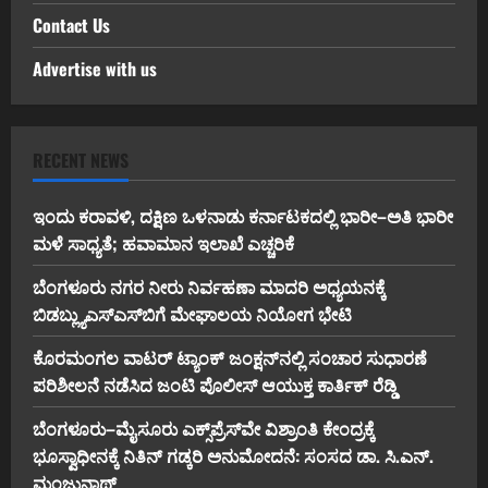
Contact Us
Advertise with us
RECENT NEWS
ಇಂದು ಕರಾವಳಿ, ದಕ್ಷಿಣ ಒಳನಾಡು ಕರ್ನಾಟಕದಲ್ಲಿ ಭಾರೀ–ಅತಿ ಭಾರೀ
ಮಳೆ ಸಾಧ್ಯತೆ; ಹವಾಮಾನ ಇಲಾಖೆ ಎಚ್ಚರಿಕೆ
ಬೆಂಗಳೂರು ನಗರ ನೀರು ನಿರ್ವಹಣಾ ಮಾದರಿ ಅಧ್ಯಯನಕ್ಕೆ
ಬಿ‌ಡಬ್ಲ್ಯು‌ಎಸ್‌ಎಸ್‌ಬಿಗೆ ಮೇಘಾಲಯ ನಿಯೋಗ ಭೇಟಿ
ಕೊರಮಂಗಲ ವಾಟರ್ ಟ್ಯಾಂಕ್ ಜಂಕ್ಷನ್‌ನಲ್ಲಿ ಸಂಚಾರ ಸುಧಾರಣೆ
ಪರಿಶೀಲನೆ ನಡೆಸಿದ ಜಂಟಿ ಪೊಲೀಸ್ ಆಯುಕ್ತ ಕಾರ್ತಿಕ್ ರೆಡ್ಡಿ
ಬೆಂಗಳೂರು–ಮೈಸೂರು ಎಕ್ಸ್‌ಪ್ರೆಸ್‌ವೇ ವಿಶ್ರಾಂತಿ ಕೇಂದ್ರಕ್ಕೆ
ಭೂಸ್ವಾಧೀನಕ್ಕೆ ನಿತಿನ್ ಗಡ್ಕರಿ ಅನುಮೋದನೆ: ಸಂಸದ ಡಾ. ಸಿ.ಎನ್.
ಮಂಜುನಾಥ್