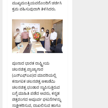
PM
ಸಿ
August
ಮುಖ್ಯಮಂತ್ರಿಯವರೊಂದಿಗೆ ಚರ್ಚಿಸಿ
ಜ
.
6,
ಕ್ರಮ ವಹಿಸುವುದಾಗಿ ತಿಳಿಸಿದರು.
0
ಪ್
ಎ
2026
ತಿ
9:12
ನ್
ಮಾ
PM
.
ಡಿ
ಮಂ
0
ದ
ಜು
ಇ
ನಾ
ಡಿ
ಥ್
August
August
6,
6,
ಪೂನಾದ ಭಾರತ ರಾಷ್ಟ್ರೀಯ
2026
2026
8:50
ಚಲನಚಿತ್ರ ಪ್ರಾಚ್ಯಾಗಾರ
9:26
PM
PM
(ಎನ್ಎಫ್ಎಐ)ದ ಮಾದರಿಯಲ್ಲಿ
ಕರ್ನಾಟಕ ಚಲನಚಿತ್ರ ಅಕಾಡೆಮಿ
0
0
ಚಲನಚಿತ್ರ ಭಂಡಾರ ಸ್ಥಾಪಿಸುತ್ತಿರುವ
ಬಗ್ಗೆ ಮಾಹಿತಿ ಪಡೆದ ಅವರು, ಕನ್ನಡ
ಚಿತ್ರರಂಗದ ಅಪೂರ್ವ ಘಟನೆಗಳನ್ನು
ಸಾಕ್ಷೀಕರಿಸುವ, ದಾಖಲಿಸುವ ಹಾಗೂ