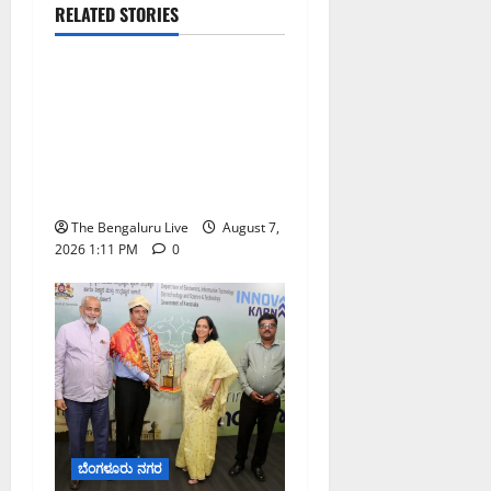
ಬೆಳಗಾವಿ
ಬೆಂಗಳೂರು ನಗರ
RELATED STORIES
ಮಂಗಳೂರು
ಇಂದು ಕರಾವಳಿ, ದಕ್ಷಿಣ
ಒಳನಾಡು ಕರ್ನಾಟಕದಲ್ಲಿ
ಭಾರೀ–ಅತಿ ಭಾರೀ ಮಳೆ
ಸಾಧ್ಯತೆ; ಹವಾಮಾನ ಇಲಾಖೆ
ಎಚ್ಚರಿಕೆ
The Bengaluru Live
August 7,
2026 1:11 PM
0
ಬೆಂಗಳೂರು ನಗರ