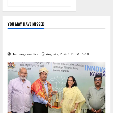
YOU MAY HAVE MISSED
ಬೆಳಗಾವಿ
ಬೆಂಗಳೂರು ನಗರ
ಮಂಗಳೂರು
ಇಂದು ಕರಾವಳಿ, ದಕ್ಷಿಣ ಒಳನಾಡು ಕರ್ನಾಟಕದಲ್ಲಿ ಭಾರೀ–
ಅತಿ ಭಾರೀ ಮಳೆ ಸಾಧ್ಯತೆ; ಹವಾಮಾನ ಇಲಾಖೆ ಎಚ್ಚರಿಕೆ
The Bengaluru Live
August 7, 2026 1:11 PM
0