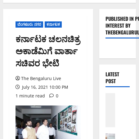
PUBLISHED IN P
ಬೆಂಗಳೂರು ನಗರ
ಕರ್ನಾಟಕ
INTEREST BY
THEBENGALURUL
ಕರ್ನಾಟಕ ಚಲನಚಿತ್ರ
ಅಕಾಡೆಮಿಗೆ ವಾರ್ತಾ
ಸಚಿವರ ಭೇಟಿ
LATEST
The Bengaluru Live
POST
July 16, 2021 10:00 PM
1 minute read
0
ಬೆಳಗಾವಿ
ಬೆಂಗಳೂರು 
ಮಂಗಳೂರು
ಇಂ
ದು
ಕ
ರಾ
ಬೆಂಗಳೂರು 