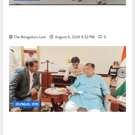
ಕೊರಮಂಗಲ ವಾಟರ್ ಟ್ಯಾಂಕ್ ಜಂಕ್ಷನ್‌ನಲ್ಲಿ ಸಂಚಾರ
ಸುಧಾರಣೆ ಪರಿಶೀಲನೆ ನಡೆಸಿದ ಜಂಟಿ ಪೊಲೀಸ್ ಆಯುಕ್ತ
ಕಾರ್ತಿಕ್ ರೆಡ್ಡಿ
The Bengaluru Live
August 6, 2026 9:32 PM
0
ಬೆಂಗಳೂರು ನಗರ
ಬೆಂಗಳೂರು–ಮೈಸೂರು ಎಕ್ಸ್‌ಪ್ರೆಸ್‌ವೇ ವಿಶ್ರಾಂತಿ ಕೇಂದ್ರಕ್ಕೆ
ಭೂಸ್ವಾಧೀನಕ್ಕೆ ನಿತಿನ್ ಗಡ್ಕರಿ ಅನುಮೋದನೆ: ಸಂಸದ ಡಾ.