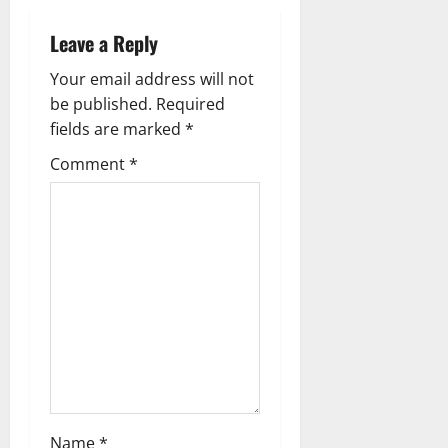
v
i
Leave a Reply
g
Your email address will not
be published.
Required
a
fields are marked
*
t
Comment
*
i
o
n
Name
*