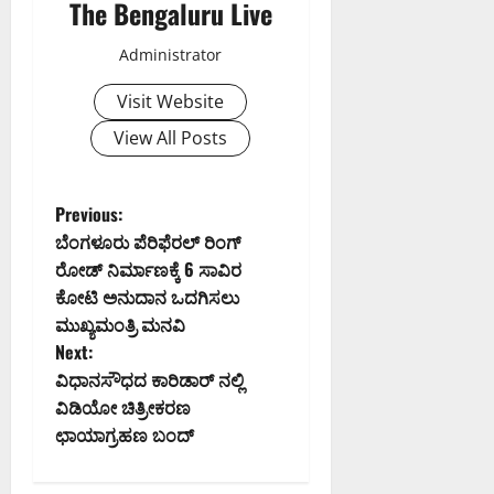
The Bengaluru Live
Administrator
Visit Website
View All Posts
P
Previous:
ಬೆಂಗಳೂರು ಪೆರಿಫೆರಲ್ ರಿಂಗ್
o
ರೋಡ್ ನಿರ್ಮಾಣಕ್ಕೆ 6 ಸಾವಿರ
ಕೋಟಿ ಅನುದಾನ ಒದಗಿಸಲು
s
ಮುಖ್ಯಮಂತ್ರಿ ಮನವಿ
t
Next:
ವಿಧಾನಸೌಧದ ಕಾರಿಡಾರ್ ನಲ್ಲಿ
n
ವಿಡಿಯೋ ಚಿತ್ರೀಕರಣ
ಛಾಯಾಗ್ರಹಣ ಬಂದ್
a