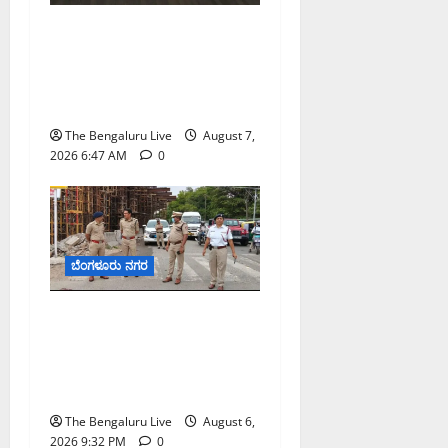
ಬೆಂಗಳೂರು ನಗರ ನೀರು
ನಿರ್ವಹಣಾ ಮಾದರಿ ಅಧ್ಯಯನಕ್ಕೆ
ಬಿ‌ಡಬ್ಲ್ಯು‌ಎಸ್‌ಎಸ್‌ಬಿಗೆ
ಮೇಘಾಲಯ ನಿಯೋಗ ಭೇಟಿ
The Bengaluru Live
August 7,
2026 6:47 AM
0
ಬೆಂಗಳೂರು ನಗರ
ಕೊರಮಂಗಲ ವಾಟರ್ ಟ್ಯಾಂಕ್
ಜಂಕ್ಷನ್‌ನಲ್ಲಿ ಸಂಚಾರ ಸುಧಾರಣೆ
ಪರಿಶೀಲನೆ ನಡೆಸಿದ ಜಂಟಿ
ಪೊಲೀಸ್ ಆಯುಕ್ತ ಕಾರ್ತಿಕ್ ರೆಡ್ಡಿ
The Bengaluru Live
August 6,
2026 9:32 PM
0