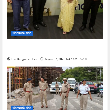
ಬೆಂಗಳೂರು ನಗರ
ಬೆಂಗಳೂರು ನಗರ ನೀರು ನಿರ್ವಹಣಾ ಮಾದರಿ ಅಧ್ಯಯನಕ್ಕೆ
ಬಿ‌ಡಬ್ಲ್ಯು‌ಎಸ್‌ಎಸ್‌ಬಿಗೆ ಮೇಘಾಲಯ ನಿಯೋಗ ಭೇಟಿ
The Bengaluru Live
August 7, 2026 6:47 AM
0
ಬೆಂಗಳೂರು ನಗರ