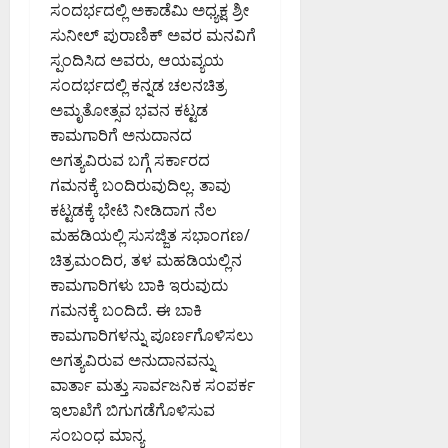
ಣ
ಸಂದರ್ಭದಲ್ಲಿ ಅಕಾಡೆಮಿ ಅಧ್ಯಕ್ಷ ಶ್ರೀ
ಮಿ
ಚ್
ಕ್
ಟಿ
ಭೇ
:
ತ್
ಸುನೀಲ್ ಪುರಾಣಿಕ್ ಅವರ ಮನವಿಗೆ
ಚ
ಕೆ
ಪೊ
ಟಿ
₹
ಶಾ
ರಿ
ನಿ
ಲೀ
ಸ್ಪಂದಿಸಿದ ಅವರು, ಆಯವ್ಯಯ
5
ಮ
ಕೆ
ತಿ
ಸ್
ಸಂದರ್ಭದಲ್ಲಿ ಕನ್ನಡ ಚಲನಚಿತ್ರ
August
1
ಧ್
ನ್
ಆ
7,
ಅಮೃತೋತ್ಸವ ಭವನ ಕಟ್ಟಡ
.
ಯ
ಗ
ಯು
August
2026
ಕಾಮಗಾರಿಗೆ ಅನುದಾನದ
2
ಸ್
ಡ್
ಕ್
7,
6:47
ಅಗತ್ಯವಿರುವ ಬಗ್ಗೆ ಸರ್ಕಾರದ
8
ಥಿ
ಕ
2026
AM
ತ
ಕೋ
ಗಮನಕ್ಕೆ ಬಂದಿರುವುದಿಲ್ಲ. ತಾವು
ಕೆ
1:11
ರಿ
ಕಾ
ಟಿ
0
PM
ಗೆ
ಕಟ್ಟಡಕ್ಕೆ ಭೇಟಿ ನೀಡಿದಾಗ ನೆಲ
ಅ
ರ್
ಮೌ
ವಿ
ನು
ಮಹಡಿಯಲ್ಲಿ ಸುಸಜ್ಜಿತ ಸಭಾಂಗಣ/
ತಿ
0
ಲ್
.
ಮೋ
ಕ್
ಚಿತ್ರಮಂದಿರ, ತಳ ಮಹಡಿಯಲ್ಲಿನ
ಯ
ಸೋ
ದ
ರೆ
ಕಾಮಗಾರಿಗಳು ಬಾಕಿ ಇರುವುದು
ದ
ಮ
ನೆ
ಡ್
ಗಮನಕ್ಕೆ ಬಂದಿದೆ. ಈ ಬಾಕಿ
ಆ
ಣ್
:
ಡಿ
ಕಾಮಗಾರಿಗಳನ್ನು ಪೂರ್ಣಗೊಳಿಸಲು
ಸ್
ಣ
ಸಂ
ತಿ
ಅಗತ್ಯವಿರುವ ಅನುದಾನವನ್ನು
ಮ
ಸ
August
ಗ
ವಾರ್ತಾ ಮತ್ತು ಸಾರ್ವಜನಿಕ ಸಂಪರ್ಕ
ನ
ದ
6,
ಳ
ವಿ
ಡಾ
ಇಲಾಖೆಗೆ ಬಿಗುಗಡೆಗೊಳಿಸುವ
2026
ನ್
.
9:32
ಸಂಬಂಧ ಮಾನ್ಯ
ನು