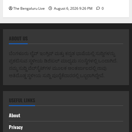
ಸಿ.ಎನ್. ಮಂಜುನಾಥ್
The Bengaluru Live
August 6, 2026 9:26 PM
0
ABOUT US
ಬೆಂಗಳೂರು ಲೈವ್ ಇಂಗ್ಲಿಷ್ ಮತ್ತು ಕನ್ನಡ ಭಾಷೆಯಲ್ಲಿ ಸುದ್ದಿಗಳನ್ನು
ಪ್ರಕಟಿಸುವ ಸ್ಥಳೀಯ ಡಿಜಿಟಲ್ ಮಾಧ್ಯಮ ಸಂಸ್ಥೆಗಳಲ್ಲಿ ಒಂದಾಗಿದೆ.
ನಮ್ಮ ಸುದ್ದಿ ವೆಬ್‌ಸೈಟ್‌ಗಳ ಮೂಲಕ ಅಂತರ್ಜಾಲದಲ್ಲಿ ನಾವು
ಅತಿದೊಡ್ಡ ಸ್ಥಳೀಯ ಸುದ್ದಿ ಪೂರೈಕೆದಾರರಲ್ಲಿ ಒಬ್ಬರಾಗಿದ್ದೇವೆ.
USEFUL LINKS
About
Privacy