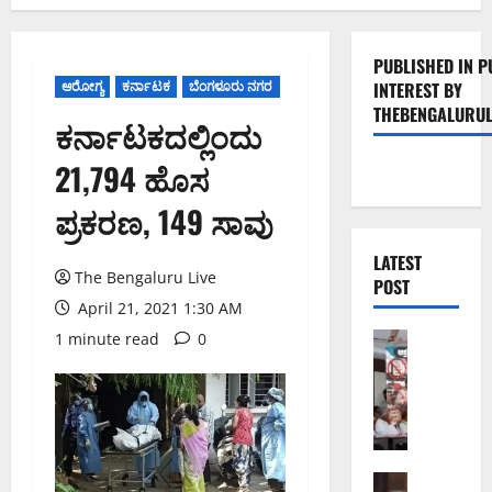
PUBLISHED IN P
ಆರೋಗ್ಯ
ಕರ್ನಾಟಕ
ಬೆಂಗಳೂರು ನಗರ
INTEREST BY
THEBENGALURUL
ಕರ್ನಾಟಕದಲ್ಲಿಂದು
21,794 ಹೊಸ
ಪ್ರಕರಣ, 149 ಸಾವು
LATEST
The Bengaluru Live
POST
April 21, 2021 1:30 AM
1 minute read
0
ಬೆಂಗಳೂರು 
ನೈ
ಸ್
ರ
ಸ್
ತೆ
ಯ
ಬೆಂಗಳೂರು 