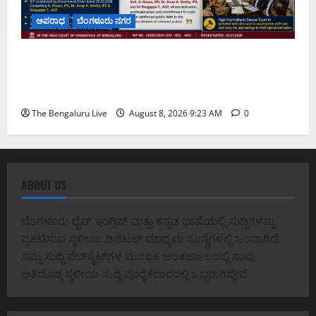
ಅಪರಾಧ
ಬೆಂಗಳೂರು ನಗರ
ವರದಕ್ಷಿಣೆ ಸಾವಿನ ಪ್ರಕರಣದ ಮಾದರಿ ತನಿಖೆ: ಐಪಿಎಸ್
ಅಧಿಕಾರಿಗಳಾದ ಡಿ. ರೂಪಾ, ಡಾ. ಅನುಪ್ ಎ. ಶೆಟ್ಟಿ ಮತ್ತು
ಎಸಿಪಿ ರಂಗಪ್ಪ ಟಿ. ಅವರನ್ನು ಶ್ಲಾಘಿಸಿದ ಕರ್ನಾಟಕ ಹೈಕೋರ್ಟ್
The Bengaluru Live
August 8, 2026 9:23 AM
0
ABOUT US
ಬೆಂಗಳೂರು ಲೈವ್ ಇಂಗ್ಲಿಷ್ ಮತ್ತು ಕನ್ನಡ ಭಾಷೆಯಲ್ಲಿ ಸುದ್ದಿಗಳನ್ನು
ಪ್ರಕಟಿಸುವ ಸ್ಥಳೀಯ ಡಿಜಿಟಲ್ ಮಾಧ್ಯಮ ಸಂಸ್ಥೆಗಳಲ್ಲಿ ಒಂದಾಗಿದೆ.
ನಮ್ಮ ಸುದ್ದಿ ವೆಬ್‌ಸೈಟ್‌ಗಳ ಮೂಲಕ ಅಂತರ್ಜಾಲದಲ್ಲಿ ನಾವು
ಅತಿದೊಡ್ಡ ಸ್ಥಳೀಯ ಸುದ್ದಿ ಪೂರೈಕೆದಾರರಲ್ಲಿ ಒಬ್ಬರಾಗಿದ್ದೇವೆ.