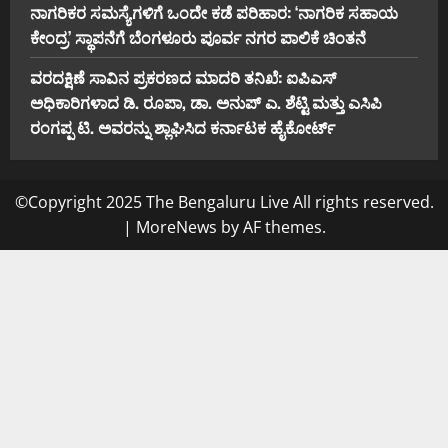
ನಾಗರಿಕರ ಸಮಸ್ಯೆಗಳಿಗೆ ಒಂದೇ ಕಡೆ ಪರಿಹಾರ: ‘ನಾಗರಿಕ ಸಹಾಯ
ಕೇಂದ್ರ’ ಸ್ಥಾಪನೆಗೆ ಬೆಂಗಳೂರು ಪೂರ್ವ ನಗರ ಪಾಲಿಕೆ ಚಿಂತನೆ
ವರದಕ್ಷಿಣೆ ಸಾವಿನ ಪ್ರಕರಣದ ಮಾದರಿ ತನಿಖೆ: ಐಪಿಎಸ್
ಅಧಿಕಾರಿಗಳಾದ ಡಿ. ರೂಪಾ, ಡಾ. ಅನುಪ್ ಎ. ಶೆಟ್ಟಿ ಮತ್ತು ಎಸಿಪಿ
ರಂಗಪ್ಪ ಟಿ. ಅವರನ್ನು ಶ್ಲಾಘಿಸಿದ ಕರ್ನಾಟಕ ಹೈಕೋರ್ಟ್
©Copyright 2025 The Bengaluru Live All rights reserved.
|
MoreNews
by AF themes.