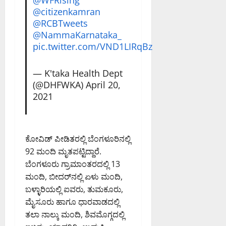
@WFRising
ಮ
ಗೆ
August
;
@citizenkamran
ತ್
ಕ್
8,
ಹ
@RCBTweets
ತು
ರ
2026
ವಾ
ಎ
@NammaKarnataka_
ಮ
7:41
ಮಾ
ಸಿ
pic.twitter.com/VND1LIRqBz
PM
ನ
ಪಿ
August
ಇ
0
ರಂ
7,
— K'taka Health Dept
ಲಾ
ಗ
2026
(@DHFWKA)
April 20,
ಖೆ
ಪ್
8:36
2021
ಎ
PM
ಪ
ಚ್
ಟಿ
0
ಚ
.
ರಿ
ಅ
ಕೋವಿಡ್ ಪೀಡಿತರಲ್ಲಿ ಬೆಂಗಳೂರಿನಲ್ಲಿ
ಕೆ
ವ
92 ಮಂದಿ ಮೃತಪಟ್ಟಿದ್ದಾರೆ.
ರ
ಬೆಂಗಳೂರು ಗ್ರಾಮಾಂತರದಲ್ಲಿ 13
August
ನ್
ಮಂದಿ, ಬೀದರ್‌ನಲ್ಲಿ ಏಳು ಮಂದಿ,
7,
ನು
2026
ಬಳ್ಳಾರಿಯಲ್ಲಿ ಐವರು, ತುಮಕೂರು,
ಶ್
1:11
ಲಾ
ಮೈಸೂರು ಹಾಗೂ ಧಾರವಾಡದಲ್ಲಿ
PM
ಘಿ
ತಲಾ ನಾಲ್ಕು ಮಂದಿ, ಶಿವಮೊಗ್ಗದಲ್ಲಿ
ಸಿ
0