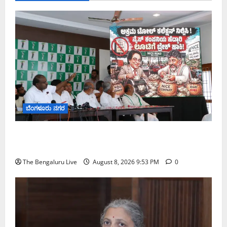
ಬೆಂಗಳೂರು ನಗರ
ನೈಸ್ ರಸ್ತೆಯಲ್ಲಿ ಟೋಲ್ ಕಟ್ಟಬೇಡಿ: ರಾಜ್ಯ ಸರ್ಕಾರಕ್ಕೆ ಎರಡು
ವಾರಗಳ ಗಡುವು ನೀಡಿದ ಎಚ್.ಡಿ. ಕುಮಾರಸ್ವಾಮಿ
The Bengaluru Live
August 8, 2026 9:53 PM
0