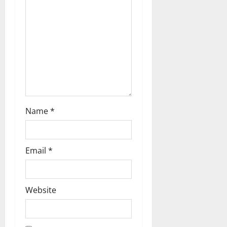
i
o
n
Name
*
Email
*
Website