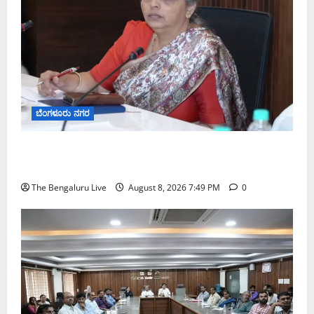
ಬೆಂಗಳೂರು ನಗರ
ಗಣೇಶ ಚತುರ್ಥಿ 2026: ಜಿಬಿಎ ವ್ಯಾಪ್ತಿಯಲ್ಲಿ ಪಿಒಪಿ ಗಣೇಶ
ಮೂರ್ತಿಗಳ ತಯಾರಿಕೆ, ಮಾರಾಟ ಮತ್ತು ವಿಸರ್ಜನೆ ನಿಷೇಧ
The Bengaluru Live
August 8, 2026 7:49 PM
0