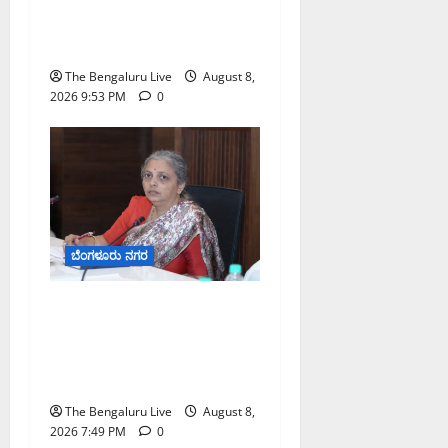
ಎರಡು ವಾರಗಳ ಗಡುವು
ನೀಡಿದ ಎಚ್.ಡಿ. ಕುಮಾರಸ್ವಾಮಿ
The Bengaluru Live
August 8,
2026 9:53 PM
0
ಬೆಂಗಳೂರು ನಗರ
ಗಣೇಶ ಚತುರ್ಥಿ 2026: ಜಿಬಿಎ
ವ್ಯಾಪ್ತಿಯಲ್ಲಿ ಪಿಒಪಿ ಗಣೇಶ
ಮೂರ್ತಿಗಳ ತಯಾರಿಕೆ, ಮಾರಾಟ
ಮತ್ತು ವಿಸರ್ಜನೆ ನಿಷೇಧ
The Bengaluru Live
August 8,
2026 7:49 PM
0