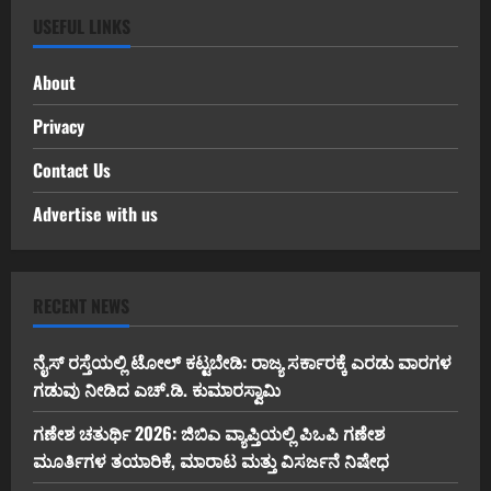
USEFUL LINKS
About
Privacy
Contact Us
Advertise with us
RECENT NEWS
ನೈಸ್ ರಸ್ತೆಯಲ್ಲಿ ಟೋಲ್ ಕಟ್ಟಬೇಡಿ: ರಾಜ್ಯ ಸರ್ಕಾರಕ್ಕೆ ಎರಡು ವಾರಗಳ
ಗಡುವು ನೀಡಿದ ಎಚ್.ಡಿ. ಕುಮಾರಸ್ವಾಮಿ
ಗಣೇಶ ಚತುರ್ಥಿ 2026: ಜಿಬಿಎ ವ್ಯಾಪ್ತಿಯಲ್ಲಿ ಪಿಒಪಿ ಗಣೇಶ
ಮೂರ್ತಿಗಳ ತಯಾರಿಕೆ, ಮಾರಾಟ ಮತ್ತು ವಿಸರ್ಜನೆ ನಿಷೇಧ