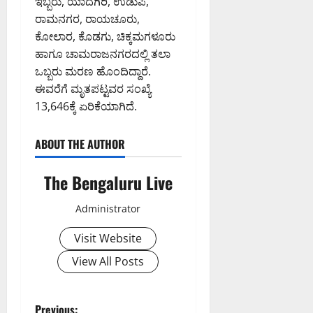
ಇಬ್ಬರು, ಯಾದಗಿರಿ, ಉಡುಪಿ,
ದ
ರಾಮನಗರ, ರಾಯಚೂರು,
ಕ
ಕೋಲಾರ, ಕೊಡಗು, ಚಿಕ್ಕಮಗಳೂರು
ರ್
ಹಾಗೂ ಚಾಮರಾಜನಗರದಲ್ಲಿ ತಲಾ
ನಾ
ಒಬ್ಬರು ಮರಣ ಹೊಂದಿದ್ದಾರೆ.
ಟ
ಕ
ಈವರೆಗೆ ಮೃತಪಟ್ಟವರ ಸಂಖ್ಯೆ
ಹೈ
13,646ಕ್ಕೆ ಏರಿಕೆಯಾಗಿದೆ.
ಕೋ
ರ್
ABOUT THE AUTHOR
ಟ್
The Bengaluru Live
August
8,
Administrator
2026
9:23
Visit Website
AM
View All Posts
0
Previous: