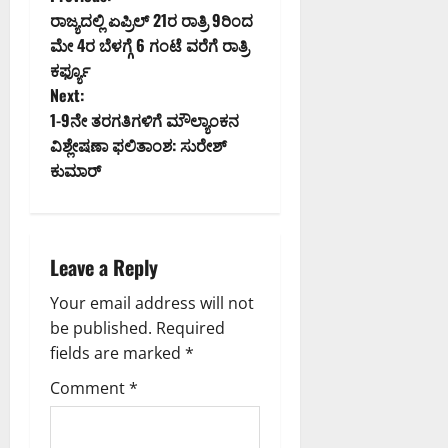
P
ರಾಜ್ಯದಲ್ಲಿ ಏಪ್ರಿಲ್ 21ರ ರಾತ್ರಿ 9ರಿಂದ
o
ಮೇ 4ರ ಬೆಳಗ್ಗೆ 6 ಗಂಟೆ ವರೆಗೆ ರಾತ್ರಿ
ಕರ್ಫ್ಯೂ
s
Next:
t
1-9ನೇ ತರಗತಿಗಳಿಗೆ ಮೌಲ್ಯಾಂಕನ
ವಿಶ್ಲೇಷಣಾ ಫಲಿತಾಂಶ: ಸುರೇಶ್
n
ಕುಮಾರ್
a
v
Leave a Reply
i
Your email address will not
g
be published.
Required
fields are marked
*
a
Comment
*
t