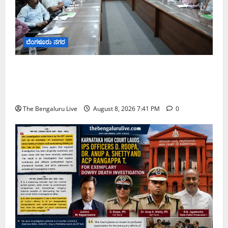
ಬೆಂಗಳೂರು ನಗರ
ನಾಗರಿಕರ ಸಮಸ್ಯೆಗಳಿಗೆ ಒಂದೇ ಕಡೆ ಪರಿಹಾರ: ‘ನಾಗರಿಕ
ಸಹಾಯ ಕೇಂದ್ರ’ ಸ್ಥಾಪನೆಗೆ ಬೆಂಗಳೂರು ಪೂರ್ವ ನಗರ ಪಾಲಿಕೆ
ಚಿಂತನೆ
The Bengaluru Live
August 8, 2026 7:41 PM
0