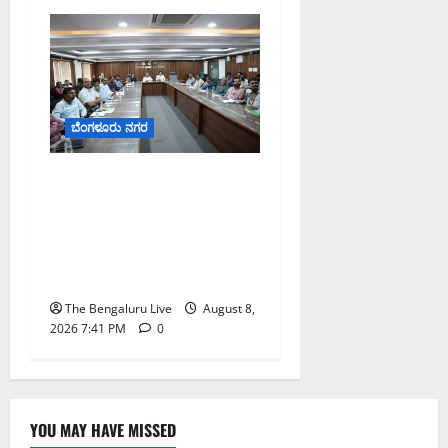
ಬೆಂಗಳೂರು ನಗರ
ನಾಗರಿಕರ ಸಮಸ್ಯೆಗಳಿಗೆ ಒಂದೇ
ಕಡೆ ಪರಿಹಾರ: ‘ನಾಗರಿಕ
ಸಹಾಯ ಕೇಂದ್ರ’ ಸ್ಥಾಪನೆಗೆ
ಬೆಂಗಳೂರು ಪೂರ್ವ ನಗರ
ಪಾಲಿಕೆ ಚಿಂತನೆ
The Bengaluru Live
August 8,
2026 7:41 PM
0
YOU MAY HAVE MISSED