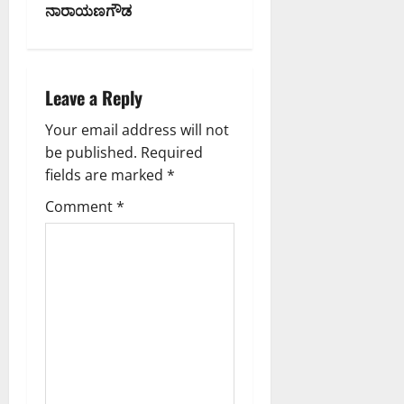
n
ನಾರಾಯಣಗೌಡ‌
a
v
Leave a Reply
i
Your email address will not
g
be published.
Required
fields are marked
*
a
Comment
*
t
i
o
n