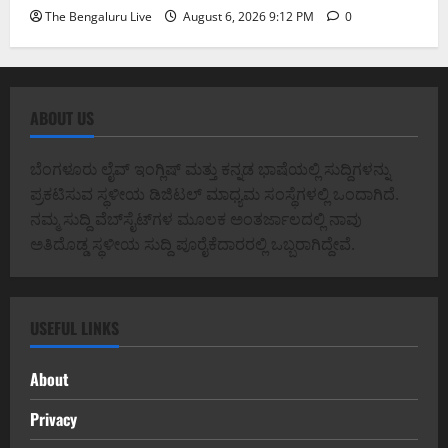
The Bengaluru Live
August 6, 2026 9:12 PM
0
ABOUT US
ಬೆಂಗಳೂರು ಲೈವ್ ಇಂಗ್ಲಿಷ್ ಮತ್ತು ಕನ್ನಡ ಭಾಷೆಯಲ್ಲಿ ಸುದ್ದಿಗಳನ್ನು
ಪ್ರಕಟಿಸುವ ಸ್ಥಳೀಯ ಡಿಜಿಟಲ್ ಮಾಧ್ಯಮ ಸಂಸ್ಥೆಗಳಲ್ಲಿ ಒಂದಾಗಿದೆ.
ನಮ್ಮ ಸುದ್ದಿ ವೆಬ್‌ಸೈಟ್‌ಗಳ ಮೂಲಕ ಅಂತರ್ಜಾಲದಲ್ಲಿ ನಾವು
ಅತಿದೊಡ್ಡ ಸ್ಥಳೀಯ ಸುದ್ದಿ ಪೂರೈಕೆದಾರರಲ್ಲಿ ಒಬ್ಬರಾಗಿದ್ದೇವೆ.
USEFUL LINKS
About
Privacy