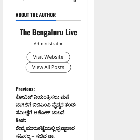
ABOUT THE AUTHOR
The Bengaluru Live
Administrator
Visit Website
View All Posts
P
Previous:
ಕೋವಿಡ್‌ ನಿಯಂತ್ರಿಸಲು ಮನೆ
o
ಬಾಗಿಲಿಗೆ ಬಿಬಿಎಂಪಿ ವೈದ್ಯರ ತಂಡ:
ಸಮೀಕ್ಷೆಗೆ ಆಶೋಕ್‌ ಚಾಲನೆ
s
Next:
t
ರೇಷ್ಮೆ ಮಾರುಕಟ್ಟೆಯಲ್ಲಿ ಭ್ರಷ್ಟಾಚಾರ
ಸಹಿಸಲ್ಲ – ಸಚಿವ ಡಾ.