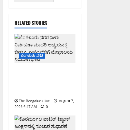
RELATED STORIES
ಬೆಂಗಳೂರು ನಗರ
ಬೆಂಗಳೂರು ನಗರ ನೀರು
ನಿರ್ವಹಣಾ ಮಾದರಿ ಅಧ್ಯಯನಕ್ಕೆ
ಬಿ‌ಡಬ್ಲ್ಯು‌ಎಸ್‌ಎಸ್‌ಬಿಗೆ
ಮೇಘಾಲಯ ನಿಯೋಗ ಭೇಟಿ
The Bengaluru Live
August 7,
2026 6:47 AM
0