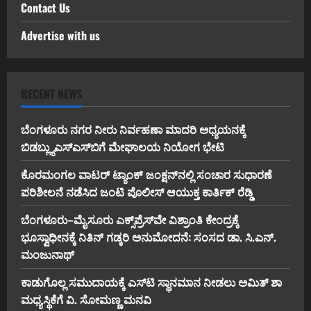
Contact Us
Advertise with us
RECENT NEWS
ಬೆಂಗಳೂರು ನಗರ ನೀರು ನಿರ್ವಹಣಾ ಮಾದರಿ ಅಧ್ಯಯನಕ್ಕೆ
ಬಿ‌ಡಬ್ಲ್ಯು‌ಎಸ್‌ಎಸ್‌ಬಿಗೆ ಮೇಘಾಲಯ ನಿಯೋಗ ಭೇಟಿ
ಕೊರಮಂಗಲ ವಾಟರ್ ಟ್ಯಾಂಕ್ ಜಂಕ್ಷನ್‌ನಲ್ಲಿ ಸಂಚಾರ ಸುಧಾರಣೆ
ಪರಿಶೀಲನೆ ನಡೆಸಿದ ಜಂಟಿ ಪೊಲೀಸ್ ಆಯುಕ್ತ ಕಾರ್ತಿಕ್ ರೆಡ್ಡಿ
ಬೆಂಗಳೂರು–ಮೈಸೂರು ಎಕ್ಸ್‌ಪ್ರೆಸ್‌ವೇ ವಿಶ್ರಾಂತಿ ಕೇಂದ್ರಕ್ಕೆ
ಭೂಸ್ವಾಧೀನಕ್ಕೆ ನಿತಿನ್ ಗಡ್ಕರಿ ಅನುಮೋದನೆ: ಸಂಸದ ಡಾ. ಸಿ.ಎನ್.
ಮಂಜುನಾಥ್
ಕಾಡುಗೊಲ್ಲ ಸಮುದಾಯಕ್ಕೆ ಎಸ್‌ಟಿ ಸ್ಥಾನಮಾನ ನೀಡಲು ಅಮಿತ್ ಶಾ
ಮಧ್ಯಸ್ಥಿಕೆಗೆ ವಿ. ಸೋಮಣ್ಣ ಮನವಿ