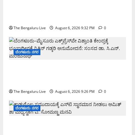
ಕೊರಮಂಗಲ ವಾಟರ್ ಟ್ಯಾಂಕ್ ಜಂಕ್ಷನ್‌ನಲ್ಲಿ ಸಂಚಾರ
ಸುಧಾರಣೆ ಪರಿಶೀಲನೆ ನಡೆಸಿದ ಜಂಟಿ ಪೊಲೀಸ್ ಆಯುಕ್ತ
ಕಾರ್ತಿಕ್ ರೆಡ್ಡಿ
The Bengaluru Live
August 6, 2026 9:32 PM
0
ಬೆಂಗಳೂರು ನಗರ
ಬೆಂಗಳೂರು–ಮೈಸೂರು ಎಕ್ಸ್‌ಪ್ರೆಸ್‌ವೇ ವಿಶ್ರಾಂತಿ ಕೇಂದ್ರಕ್ಕೆ
ಭೂಸ್ವಾಧೀನಕ್ಕೆ ನಿತಿನ್ ಗಡ್ಕರಿ ಅನುಮೋದನೆ: ಸಂಸದ ಡಾ.
ಸಿ.ಎನ್. ಮಂಜುನಾಥ್
The Bengaluru Live
August 6, 2026 9:26 PM
0
ಬೆಂಗಳೂರು ನಗರ
ಕಾಡುಗೊಲ್ಲ ಸಮುದಾಯಕ್ಕೆ ಎಸ್‌ಟಿ ಸ್ಥಾನಮಾನ ನೀಡಲು
ಅಮಿತ್ ಶಾ ಮಧ್ಯಸ್ಥಿಕೆಗೆ ವಿ. ಸೋಮಣ್ಣ ಮನವಿ