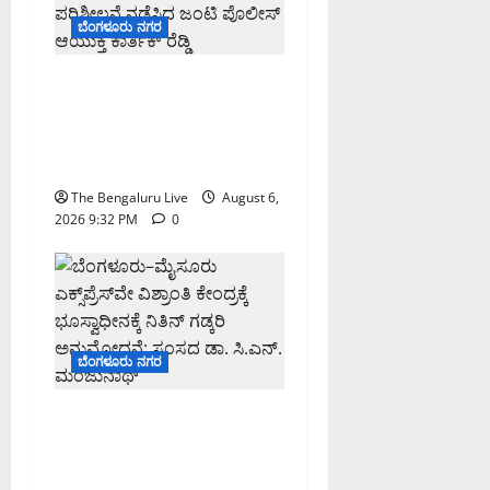
ಬೆಂಗಳೂರು ನಗರ
ಕೊರಮಂಗಲ ವಾಟರ್ ಟ್ಯಾಂಕ್
ಜಂಕ್ಷನ್‌ನಲ್ಲಿ ಸಂಚಾರ ಸುಧಾರಣೆ
ಪರಿಶೀಲನೆ ನಡೆಸಿದ ಜಂಟಿ
ಪೊಲೀಸ್ ಆಯುಕ್ತ ಕಾರ್ತಿಕ್ ರೆಡ್ಡಿ
The Bengaluru Live
August 6,
2026 9:32 PM
0
ಬೆಂಗಳೂರು ನಗರ
ಬೆಂಗಳೂರು–ಮೈಸೂರು
ಎಕ್ಸ್‌ಪ್ರೆಸ್‌ವೇ ವಿಶ್ರಾಂತಿ ಕೇಂದ್ರಕ್ಕೆ
ಭೂಸ್ವಾಧೀನಕ್ಕೆ ನಿತಿನ್ ಗಡ್ಕರಿ