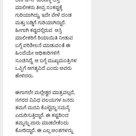
ವಿಂ
ತಿ
ಮ
ಸ
ಮಾಲೀಕರು ತೀವ್ರ ಸಂಕಷ್ಟಕ್ಕೆ
August
ದ್
ಗ
ನ
ದ
6,
ಗುರಿಯಾಗಿದ್ದು, ಇದೇ ವೇಳೆ ದಂಡ
ಕೇ
ಳ
ವಿ
ಡಾ
2026
ಜ್
ಮತ್ತು ಬಡ್ಡಿಗೆ ಗುರಿಯಾಗಿದ್ದಾರೆ.
ನ್
.
9:32
ರಿ
ನು
ಹೀಗಾಗಿ ಕಷ್ಟದಲ್ಲಿರುವ ಆಸ್ತಿ
PM
ಸಿ
August
ವಾ
ಜ
ಮಾಲೀಕರಿಗೆ ರಿಯಾಯಿತಿ ನೀಡುವ
.
6,
ಲ್
0
ಪ್
ಎ
2026
ಬಗ್ಗೆ ಪರಿಶೀಲನೆ ಮಾಡುವಂತೆ ಈ
ಆ
ತಿ
9:12
ನ್
ಹಿಂದೆಯೇ ಅಧಿಕಾರಿಗಳಿಗೆ
ರೋ
ಮಾ
PM
.
ಸೂಚಿಸಿದ್ದೆ. ಆ ಬಗ್ಗೆ ಮುಖ್ಯಮಂತ್ರಿಗಳ
ಪ
ಡಿ
ಮಂ
ಒಪ್ಪಿಗೆ ಅಗತ್ಯವಿದೆ ಎಂದು ಅವರು
0
ದ
ಜು
ಹೇಳಿದರು.
ಇ
August
ನಾ
ಡಿ
6,
ಥ್
2026
ಈಗಾಗಲೇ ಮಲ್ಲೇಶ್ವರ ಮಾತ್ರವಲ್ಲದೆ,
8:39
August
ನಗರದ ವಿವಿಧ ವಲಯಗಳ ಜನರು
August
PM
6,
6,
ತಮಗೆ ಮನವಿ ಕೊಟ್ಟಿದ್ದು ಸಮಸ್ಯೆ
2026
2026
0
ಎದುರಿಸುತ್ತಿದ್ದಾರೆ. ಈ ಕಷ್ಟದಿಂದ
8:50
9:26
PM
ತಮ್ಮನ್ನು ಪಾರು ಮಾಡಬೇಕೆಂದು
PM
ಕೋರಿದ್ದಾರೆ. ಈ ಎಲ್ಲ ಅಂಶಗಳನ್ನು
0
0