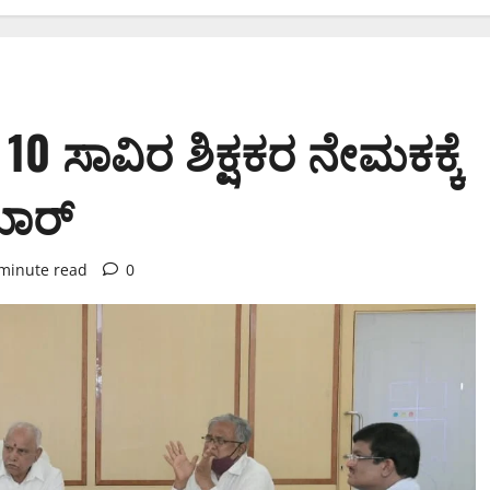
 10 ಸಾವಿರ ಶಿಕ್ಷಕರ ನೇಮಕಕ್ಕೆ
ಮಾರ್
minute read
0