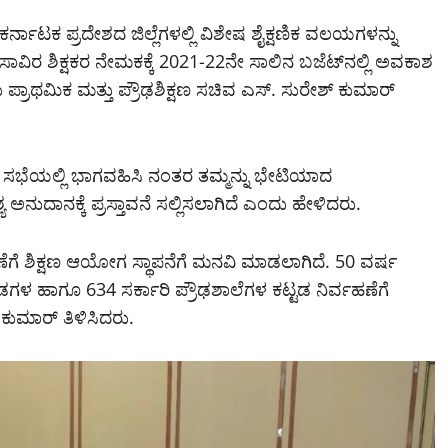
ರ್ನಾಟಕ ಪ್ರದೇಶದ ಜಿಲ್ಲೆಗಳಲ್ಲಿ ವಿಶೇಷ ಶೈಕ್ಷಣಿಕ ವಲಯಗಳನ್ನು
 ಸಾವಿರ ಶಿಕ್ಷಕರ ನೇಮಕಕ್ಕೆ 2021-22ನೇ ಸಾಲಿನ ಬಜೆಟ್‍ನಲ್ಲಿ ಅವಕಾಶ
ಪ್ರಾಥಮಿಕ ಮತ್ತು ಪ್ರೌಢಶಿಕ್ಷಣ ಸಚಿವ ಎಸ್. ಸುರೇಶ್ ಕುಮಾರ್
ಸಭೆಯಲ್ಲಿ ಭಾಗವಹಿಸಿ ನಂತರ ತಮ್ಮನ್ನು ಭೇಟಿಯಾದ
ುದಾನಕ್ಕೆ ಪ್ರಸ್ತಾವನೆ ಸಲ್ಲಿಸಲಾಗಿದೆ ಎಂದು ಹೇಳಿದರು.
ರೂಪಣೆಗೆ ಶಿಕ್ಷಣ ಆಯೋಗ ಸ್ಥಾಪನೆಗೆ ಮನವಿ ಮಾಡಲಾಗಿದೆ. 50 ವರ್ಷ
ಗಳ ಹಾಗೂ 634 ಸರ್ಕಾರಿ ಪ್ರೌಢಶಾಲೆಗಳ ಕಟ್ಟಡ ನಿರ್ವಹಣೆಗೆ
ುಮಾರ್ ತಿಳಿಸಿದರು.