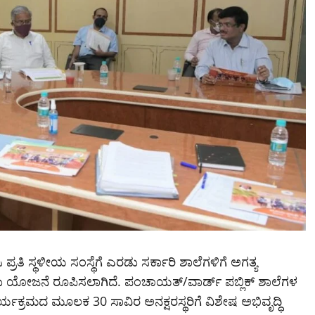
ಪ್ರತಿ ಸ್ಥಳೀಯ ಸಂಸ್ಥೆಗೆ ಎರಡು ಸರ್ಕಾರಿ ಶಾಲೆಗಳಿಗೆ ಅಗತ್ಯ
ು ಯೋಜನೆ ರೂಪಿಸಲಾಗಿದೆ. ಪಂಚಾಯತ್/ವಾರ್ಡ್ ಪಬ್ಲಿಕ್ ಶಾಲೆಗಳ
ರ್ಯಕ್ರಮದ ಮೂಲಕ 30 ಸಾವಿರ ಅನಕ್ಷರಸ್ಥರಿಗೆ ವಿಶೇಷ ಅಭಿವೃದ್ಧಿ