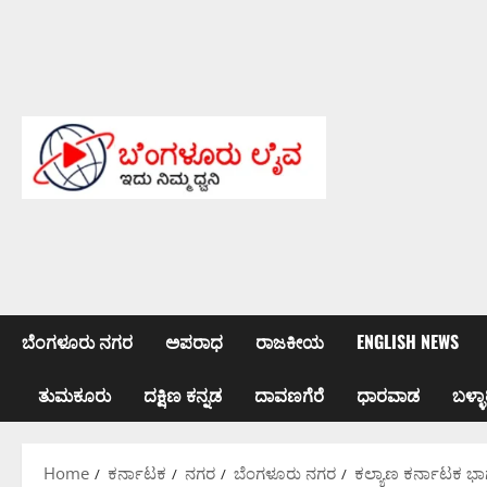
Skip
to
content
ಬೆಂಗಳೂರು ನಗರ
ಅಪರಾಧ
ರಾಜಕೀಯ
ENGLISH NEWS
ತುಮಕೂರು
ದಕ್ಷಿಣ ಕನ್ನಡ
ದಾವಣಗೆರೆ
ಧಾರವಾಡ
ಬಳ್ಳಾ
Home
ಕರ್ನಾಟಕ
ನಗರ
ಬೆಂಗಳೂರು ನಗರ
ಕಲ್ಯಾಣ ಕರ್ನಾಟಕ ಭಾಗಕ