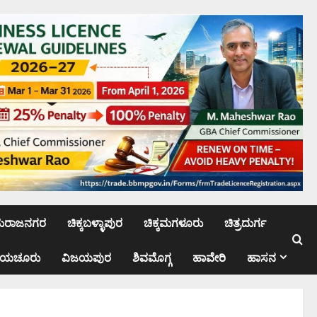
ಮರಾಜನಗರ
ಚಿಕ್ಕಬಳ್ಳಾಪುರ
ಚಿಕ್ಕಮಗಳೂರು
ಚಿತ್ರದುರ್ಗ
ಾಯಚೂರು
ವಿಜಯಪುರ
ಶಿವಮೊಗ್ಗ
ಹಾವೇರಿ
ಹಾಸನ