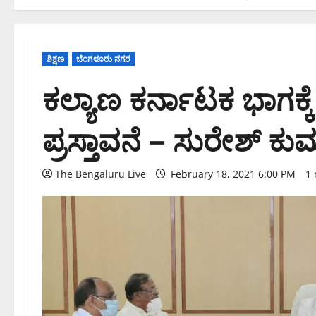
ಶಿಕ್ಷಣ
ಬೆಂಗಳೂರು ನಗರ
ಕಲ್ಯಾಣ ಕರ್ನಾಟಕ ಭಾಗಕ್ಕೆ
ಪ್ರಸ್ತಾವನೆ – ಸುರೇಶ್ ಕು
The Bengaluru Live
February 18, 2021 6:00 PM
1 