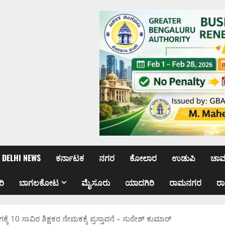
DELHI NEWS
ಕರ್ನಾಟಕ
ನಗರ
ಕೋಲಾರ
ಉಡುಪಿ
ಚಾ
ರಿ
ಬಾಗಲಕೋಟ
ಮೈಸೂರು
ಯಾದಗಿರಿ
ರಾಮನಗರ
ರ
್ಕೆ 10 ಸಾವಿರ ಶಿಕ್ಷಕರ ನೇಮಕಕ್ಕೆ ಪ್ರಸ್ತಾವನೆ – ಸುರೇಶ್ ಕುಮಾರ್