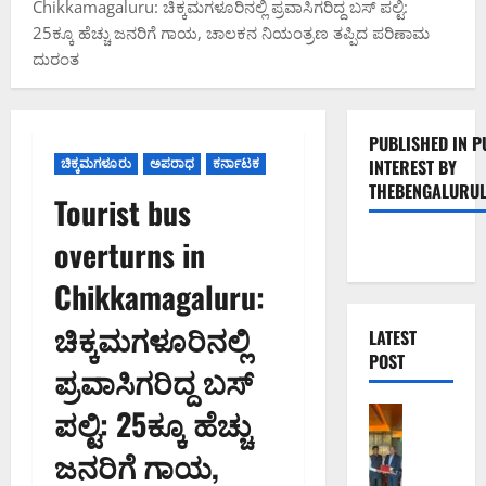
Chikkamagaluru: ಚಿಕ್ಕಮಗಳೂರಿನಲ್ಲಿ ಪ್ರವಾಸಿಗರಿದ್ದ ಬಸ್ ಪಲ್ಟಿ:
25ಕ್ಕೂ ಹೆಚ್ಚು ಜನರಿಗೆ ಗಾಯ, ಚಾಲಕನ ನಿಯಂತ್ರಣ ತಪ್ಪಿದ ಪರಿಣಾಮ
ದುರಂತ
PUBLISHED IN P
ಚಿಕ್ಕಮಗಳೂರು
ಅಪರಾಧ
ಕರ್ನಾಟಕ
INTEREST BY
THEBENGALURUL
Tourist bus
overturns in
Chikkamagaluru:
ಚಿಕ್ಕಮಗಳೂರಿನಲ್ಲಿ
LATEST
POST
ಪ್ರವಾಸಿಗರಿದ್ದ ಬಸ್
ಪಲ್ಟಿ: 25ಕ್ಕೂ ಹೆಚ್ಚು
ಬೆಂಗಳೂರು 
ಮುಂ
ಜನರಿಗೆ ಗಾಯ,
ಬೈ
ರೋ