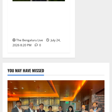
ಜಂಕ್ಷನ್‌ಗಳ ಬಳಿ ವಾಹನ
ನಿಲ್ಲಿಸಬೇಡಿ: ಸಂಚಾರ
ಪೊಲೀಸರ ಮನವಿ; ಪಾದಚಾರಿ
ಸುರಕ್ಷತೆಗೆ ಒತ್ತು ನೀಡಿದ ಸಚಿವ
ಕೃಷ್ಣ ಬೈರೇಗೌಡ
The Bengaluru Live
July 24,
2026 8:20 PM
0
YOU MAY HAVE MISSED