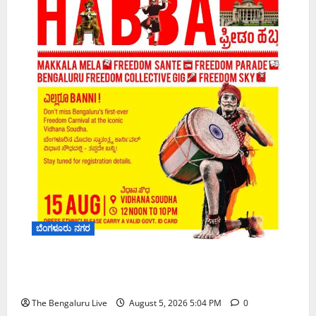
ಬೆಂಗಳೂರು ನಗರ
‘ಫ್ರೀಡಂ ಹಬ್ಬ’ ಘೋಷಣೆ: ವಿಧಾನಸೌಧದಲ್ಲಿ ಇದೇ ಮೊದಲ
ಬಾರಿಗೆ ಸಾರ್ವಜನಿಕರ ಬೃಹತ್ ಸ್ವಾತಂತ್ರ್ಯೋತ್ಸವ ಸಂಭ್ರಮ
The Bengaluru Live
August 5, 2026 5:04 PM
0