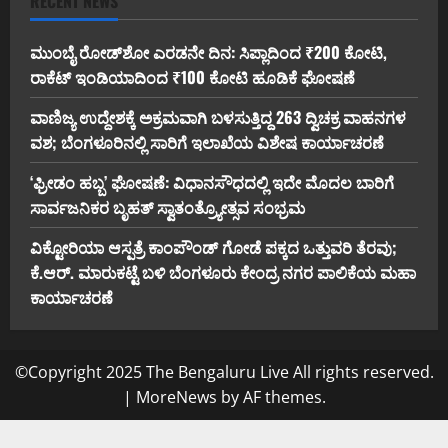
RECENT NEWS
ಮುಂಬೈ ರೋಡ್‌ಶೋ ಎರಡನೇ ದಿನ: ಸಿಪ್ಲಾದಿಂದ ₹200 ಕೋಟಿ,
ರಾಕೆಟ್ ಇಂಡಿಯಾದಿಂದ ₹100 ಕೋಟಿ ಹೂಡಿಕೆ ಘೋಷಣೆ
ವಾಣಿಜ್ಯ ಉದ್ದೇಶಕ್ಕೆ ಅಕ್ರಮವಾಗಿ ಬಳಸುತ್ತಿದ್ದ 263 ದ್ವಿಚಕ್ರ ವಾಹನಗಳ
ವಶ; ಬೆಂಗಳೂರಿನಲ್ಲಿ ಸಾರಿಗೆ ಇಲಾಖೆಯ ವಿಶೇಷ ಕಾರ್ಯಾಚರಣೆ
‘ಫ್ರೀಡಂ ಹಬ್ಬ’ ಘೋಷಣೆ: ವಿಧಾನಸೌಧದಲ್ಲಿ ಇದೇ ಮೊದಲ ಬಾರಿಗೆ
ಸಾರ್ವಜನಿಕರ ಬೃಹತ್ ಸ್ವಾತಂತ್ರ್ಯೋತ್ಸವ ಸಂಭ್ರಮ
ವಿಕ್ಟೋರಿಯಾ ಆಸ್ಪತ್ರೆ ಕಾಂಪೌಂಡ್ ಗೋಡೆ ಪಕ್ಕದ ಒತ್ತುವರಿ ತೆರವು;
ಕೆ.ಆರ್. ಮಾರುಕಟ್ಟೆ ಬಳಿ ಬೆಂಗಳೂರು ಕೇಂದ್ರ ನಗರ ಪಾಲಿಕೆಯ ಮಹಾ
ಕಾರ್ಯಾಚರಣೆ
©Copyright 2025 The Bengaluru Live All rights reserved.
|
MoreNews
by AF themes.