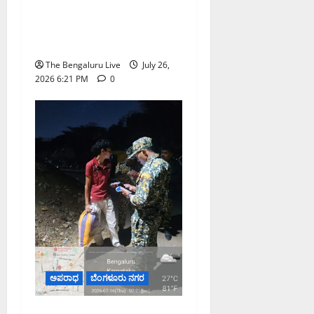
ಆನೇಕಲ್ ಪಾರ್ಕಿಂಗ್
ಯಾರ್ಡ್‌ನಲ್ಲಿ ನಾಲ್ಕು ಖಾಸಗಿ
ಬಸ್‌ಗಳು ಬೆಂಕಿಗಾಹುತಿ
The Bengaluru Live
July 26,
2026 6:21 PM
0
ಅಪರಾಧ
ಬೆಂಗಳೂರು ನಗರ