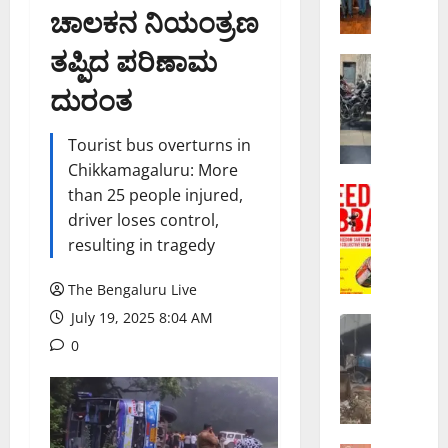
ಚಾಲಕನ ನಿಯಂತ್ರಣ
ಡ್‌
ಶೋ
ತಪ್ಪಿದ ಪರಿಣಾಮ
ಎ
ಬೆಂಗಳೂರು 
ವಾ
ರ
ದುರಂತ
ಣಿ
ಡ
ಜ್
ನೇ
Tourist bus overturns in
ಯ
ದಿ
Chikkamagaluru: More
ಉ
ನ
ದ್
ಬೆಂಗಳೂರು 
than 25 people injured,
:
‘
ದೇ
ಸಿ
driver loses control,
ಫ್
ಶ
ಪ್
resulting in tragedy
ರೀ
ಕ್
ಲಾ
ಡಂ
ಕೆ
ದಿಂ
The Bengaluru Live
ಹ
ಅ
ದ
July 19, 2025 8:04 AM
ಬ್
ಬೆಂಗಳೂರು 
ಕ್
₹
ವಿ
ಬ
0
ರ
2
ಕ್
’
ಮ
0
ಟೋ
ಘೋ
ವಾ
0
ರಿ
ಷ
ಗಿ
ಕೋ
ಯಾ
ಣೆ
ಬ
ಟಿ