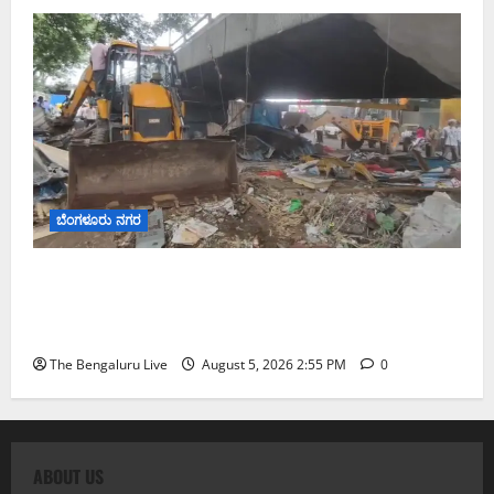
ಬೆಂಗಳೂರು ನಗರ
ವಿಕ್ಟೋರಿಯಾ ಆಸ್ಪತ್ರೆ ಕಾಂಪೌಂಡ್ ಗೋಡೆ ಪಕ್ಕದ ಒತ್ತುವರಿ
ತೆರವು; ಕೆ.ಆರ್. ಮಾರುಕಟ್ಟೆ ಬಳಿ ಬೆಂಗಳೂರು ಕೇಂದ್ರ ನಗರ
ಪಾಲಿಕೆಯ ಮಹಾ ಕಾರ್ಯಾಚರಣೆ
The Bengaluru Live
August 5, 2026 2:55 PM
0
ABOUT US