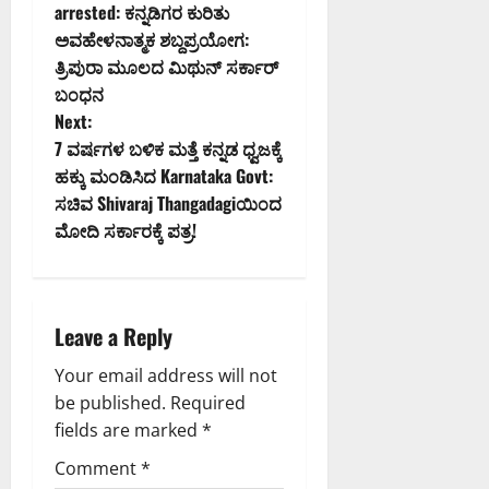
o
arrested: ಕನ್ನಡಿಗರ ಕುರಿತು
ಅವಹೇಳನಾತ್ಮಕ ಶಬ್ದಪ್ರಯೋಗ:
s
ತ್ರಿಪುರಾ ಮೂಲದ ಮಿಥುನ್ ಸರ್ಕಾರ್
t
ಬಂಧನ
Next:
n
7 ವರ್ಷಗಳ ಬಳಿಕ ಮತ್ತೆ ಕನ್ನಡ ಧ್ವಜಕ್ಕೆ
ಹಕ್ಕು ಮಂಡಿಸಿದ Karnataka Govt:
a
ಸಚಿವ Shivaraj Thangadagiಯಿಂದ
v
ಮೋದಿ ಸರ್ಕಾರಕ್ಕೆ ಪತ್ರ!
i
g
Leave a Reply
a
Your email address will not
be published.
Required
t
fields are marked
*
i
Comment
*