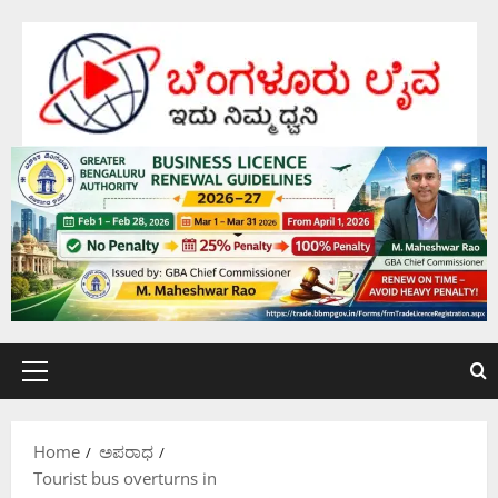
Skip
to
content
Primary
Menu
Home
ಅಪರಾಧ
Tourist bus overturns in