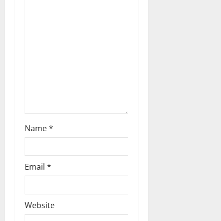
o
n
Name
*
Email
*
Website