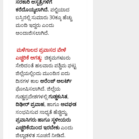
ಸರಕಾರಿ ಆಸ್ಪತ್ರೆಗಳಿಗೆ
ಶ
ಸಿ
ರ
ಯಾ
5,
ಕರೆದೊಯ್ಯಲಾಗಿದೆ.
ಪಲ್ಟಿಯಾದ
ಎಂ
ನ
ಚ
2026
ಗೆ
ಗ
ಬಸ್ಸಿನಲ್ಲಿ ಸುಮಾರು 30ಕ್ಕೂ ಹೆಚ್ಚು
5:04
August
ರ
ಸ
PM
ರ
4,
ಮಂದಿ ಇದ್ದರು ಎಂದು
ಣೆ
ಲ್
2026
ಪಾ
ಅಂದಾಜಿಸಲಾಗಿದೆ.
0
10:10
ಲಿ
ಲಿ
August
PM
ಕೆ
ಕೆ
5,
ಮಳೆಗಾಲದ ಪ್ರವಾಸದ ವೇಳೆ
ಯ
2026
0
ಎಚ್ಚರಿಕೆ ಅಗತ್ಯ:
ಚಿಕ್ಕಮಗಳೂರು
ಮ
5:14
August
ಹಾ
ಸೇರಿದಂತೆ ಹಲವಾರು ಪಶ್ಚಿಮ ಘಟ್ಟ
PM
4,
ಕಾ
2026
ಜಿಲ್ಲೆಯಲ್ಲಿಂದು ಮುಂದಿನ ಐದು
0
10:15
ರ್
ದಿನಗಳ ಕಾಲ
ಆರೆಂಜ್ ಅಲರ್ಟ್
PM
ಯಾ
ಘೋಷಿಸಲಾಗಿದೆ. ಜಿಲ್ಲೆಯ
ಚ
0
ಗುಡ್ಡಪ್ರದೇಶಗಳಲ್ಲಿ
ಗುಡ್ಡಕುಸಿತ
,
ರ
ದಿಢೀರ್ ಪ್ರವಾಹ
, ಹಾಗೂ
ಅವಘಡ
ಣೆ
ಸಂಭವಿಸುವ ಸಾಧ್ಯತೆ ಹೆಚ್ಚಿದ್ದು,
ಪ್ರವಾಸಿಗರು ಹಾಗೂ ಸ್ಥಳೀಯರು
August
ಎಚ್ಚರಿಕೆಯಿಂದ ಇರಬೇಕು
ಎಂದು
5,
2026
ಜಿಲ್ಲಾಡಳಿತ ಸೂಚನೆ ನೀಡಿದೆ.