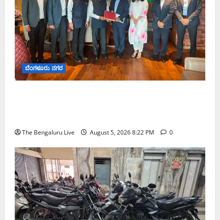
ಬೆಂಗಳೂರು ನಗರ
ಮುಂಬೈ ರೋಡ್‌ಶೋ ಎರಡನೇ ದಿನ: ಸಿಪ್ಲಾದಿಂದ ₹200
ಕೋಟಿ, ರಾಕೆಟ್ ಇಂಡಿಯಾದಿಂದ ₹100 ಕೋಟಿ ಹೂಡಿಕೆ
ಘೋಷಣೆ
The Bengaluru Live
August 5, 2026 8:22 PM
0