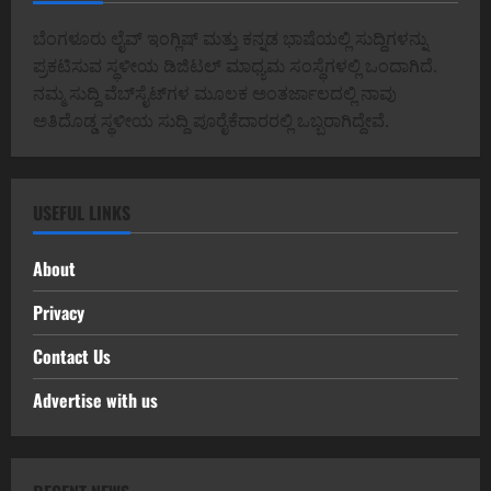
ಬೆಂಗಳೂರು ಲೈವ್ ಇಂಗ್ಲಿಷ್ ಮತ್ತು ಕನ್ನಡ ಭಾಷೆಯಲ್ಲಿ ಸುದ್ದಿಗಳನ್ನು
ಪ್ರಕಟಿಸುವ ಸ್ಥಳೀಯ ಡಿಜಿಟಲ್ ಮಾಧ್ಯಮ ಸಂಸ್ಥೆಗಳಲ್ಲಿ ಒಂದಾಗಿದೆ.
ನಮ್ಮ ಸುದ್ದಿ ವೆಬ್‌ಸೈಟ್‌ಗಳ ಮೂಲಕ ಅಂತರ್ಜಾಲದಲ್ಲಿ ನಾವು
ಅತಿದೊಡ್ಡ ಸ್ಥಳೀಯ ಸುದ್ದಿ ಪೂರೈಕೆದಾರರಲ್ಲಿ ಒಬ್ಬರಾಗಿದ್ದೇವೆ.
USEFUL LINKS
About
Privacy
Contact Us
Advertise with us