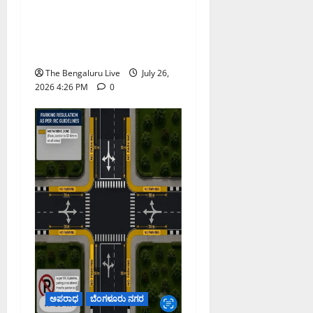
ಸೌಂದರ್ಯೀಕರಿಸಿದ
ಬಾಣಸವಾಡಿ ಕಸದ ಬ್ಲಾಕ್
ಸ್ಪಾಟ್‌ನಲ್ಲಿ ಮತ್ತೆ ಕಸ ಎಸೆದ
ನಾಲ್ವರ ವಿರುದ್ಧ ಎಫ್‌ಐಆರ್
The Bengaluru Live
July 26,
2026 4:26 PM
0
ಅಪರಾಧ
ಬೆಂಗಳೂರು ನಗರ