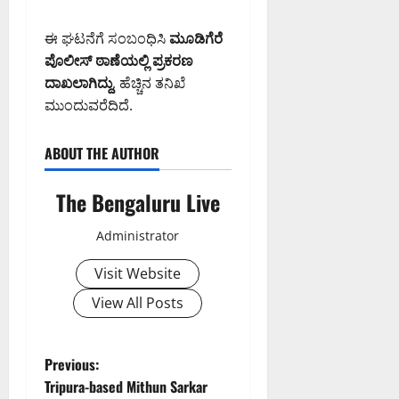
2:55
PM
ಈ ಘಟನೆಗೆ ಸಂಬಂಧಿಸಿ
ಮೂಡಿಗೆರೆ
0
ಪೊಲೀಸ್ ಠಾಣೆಯಲ್ಲಿ ಪ್ರಕರಣ
ದಾಖಲಾಗಿದ್ದು
, ಹೆಚ್ಚಿನ ತನಿಖೆ
ಮುಂದುವರೆದಿದೆ.
ABOUT THE AUTHOR
The Bengaluru Live
Administrator
Visit Website
View All Posts
P
Previous:
Tripura-based Mithun Sarkar