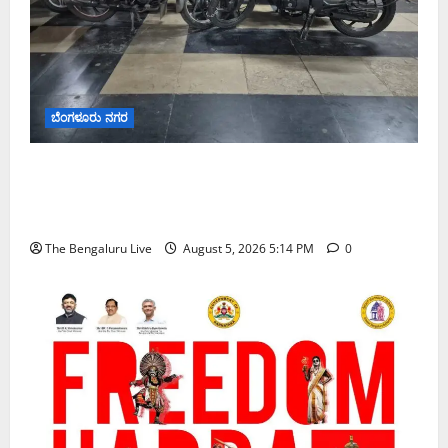
ಬೆಂಗಳೂರು ನಗರ
ವಾಣಿಜ್ಯ ಉದ್ದೇಶಕ್ಕೆ ಅಕ್ರಮವಾಗಿ ಬಳಸುತ್ತಿದ್ದ 263 ದ್ವಿಚಕ್ರ
ವಾಹನಗಳ ವಶ; ಬೆಂಗಳೂರಿನಲ್ಲಿ ಸಾರಿಗೆ ಇಲಾಖೆಯ ವಿಶೇಷ
ಕಾರ್ಯಾಚರಣೆ
The Bengaluru Live
August 5, 2026 5:14 PM
0