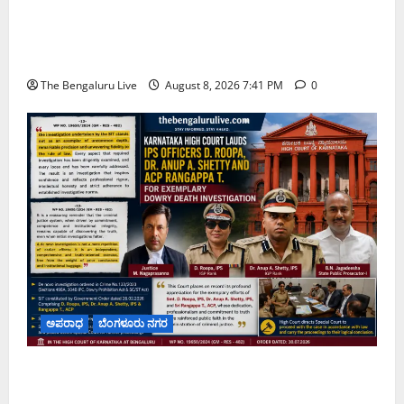
ನಾಗರಿಕರ ಸಮಸ್ಯೆಗಳಿಗೆ ಒಂದೇ ಕಡೆ ಪರಿಹಾರ: ‘ನಾಗರಿಕ
ಸಹಾಯ ಕೇಂದ್ರ’ ಸ್ಥಾಪನೆಗೆ ಬೆಂಗಳೂರು ಪೂರ್ವ ನಗರ ಪಾಲಿಕೆ
ಚಿಂತನೆ
The Bengaluru Live
August 8, 2026 7:41 PM
0
ಅಪರಾಧ
ಬೆಂಗಳೂರು ನಗರ
ವರದಕ್ಷಿಣೆ ಸಾವಿನ ಪ್ರಕರಣದ ಮಾದರಿ ತನಿಖೆ: ಐಪಿಎಸ್
ಅಧಿಕಾರಿಗಳಾದ ಡಿ. ರೂಪಾ, ಡಾ. ಅನುಪ್ ಎ. ಶೆಟ್ಟಿ ಮತ್ತು