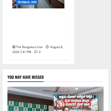
ಬೆಂಗಳೂರು ನಗರ
ನಾಗರಿಕರ ಸಮಸ್ಯೆಗಳಿಗೆ ಒಂದೇ
ಕಡೆ ಪರಿಹಾರ: ‘ನಾಗರಿಕ
ಸಹಾಯ ಕೇಂದ್ರ’ ಸ್ಥಾಪನೆಗೆ
ಬೆಂಗಳೂರು ಪೂರ್ವ ನಗರ
ಪಾಲಿಕೆ ಚಿಂತನೆ
The Bengaluru Live
August 8,
2026 7:41 PM
0
YOU MAY HAVE MISSED