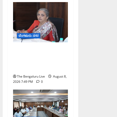
ದ
ಕ
ರ್
ನಾ
ಟ
ಕ
ಬೆಂಗಳೂರು ನಗರ
ಹೈ
ಕೋ
ಗಣೇಶ ಚತುರ್ಥಿ 2026: ಜಿಬಿಎ
ರ್
ವ್ಯಾಪ್ತಿಯಲ್ಲಿ ಪಿಒಪಿ ಗಣೇಶ
ಟ್
ಮೂರ್ತಿಗಳ ತಯಾರಿಕೆ, ಮಾರಾಟ
ಮತ್ತು ವಿಸರ್ಜನೆ ನಿಷೇಧ
August
8,
The Bengaluru Live
August 8,
2026
2026 7:49 PM
0
9:23
AM
0