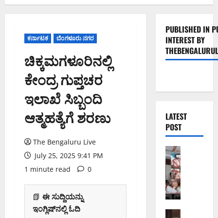
PUBLISHED IN P
ಕರ್ನಾಟಕ
ಬೆಂಗಳೂರು ನಗರ
INTEREST BY
THEBENGALURUL
ಚಿಕ್ಕಮಗಳೂರಿನಲ್ಲಿ
ಕೇಂದ್ರ ಗುಪ್ತಚರ
ಇಲಾಖೆ ಸಿಬ್ಬಂದಿ
ಆತ್ಮಹತ್ಯೆಗೆ ಶರಣು
LATEST
POST
The Bengaluru Live
ಬೆಂಗಳೂರು 
July 25, 2025 9:41 PM
ನೈ
1 minute read
0
ಸ್
ರ
ಸ್
📗
ಈ ಸುದ್ದಿಯನ್ನು
ತೆ
ಇಂಗ್ಲಿಷ್‌ನಲ್ಲಿ ಓದಿ
ಯ
ಬೆಂಗಳೂರು 