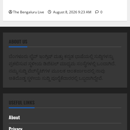
ಎಸಿಪಿ ರಂಗಪ್ಪ ಟಿ. ಅವರನ್ನು ಶ್ಲಾಘಿಸಿದ ಕರ್ನಾಟಕ ಹೈಕೋರ್ಟ್
The Bengaluru Live
August 8, 2026 9:23 AM
0
ABOUT US
ಬೆಂಗಳೂರು ಲೈವ್ ಇಂಗ್ಲಿಷ್ ಮತ್ತು ಕನ್ನಡ ಭಾಷೆಯಲ್ಲಿ ಸುದ್ದಿಗಳನ್ನು
ಪ್ರಕಟಿಸುವ ಸ್ಥಳೀಯ ಡಿಜಿಟಲ್ ಮಾಧ್ಯಮ ಸಂಸ್ಥೆಗಳಲ್ಲಿ ಒಂದಾಗಿದೆ.
ನಮ್ಮ ಸುದ್ದಿ ವೆಬ್‌ಸೈಟ್‌ಗಳ ಮೂಲಕ ಅಂತರ್ಜಾಲದಲ್ಲಿ ನಾವು
ಅತಿದೊಡ್ಡ ಸ್ಥಳೀಯ ಸುದ್ದಿ ಪೂರೈಕೆದಾರರಲ್ಲಿ ಒಬ್ಬರಾಗಿದ್ದೇವೆ.
USEFUL LINKS
About
Privacy