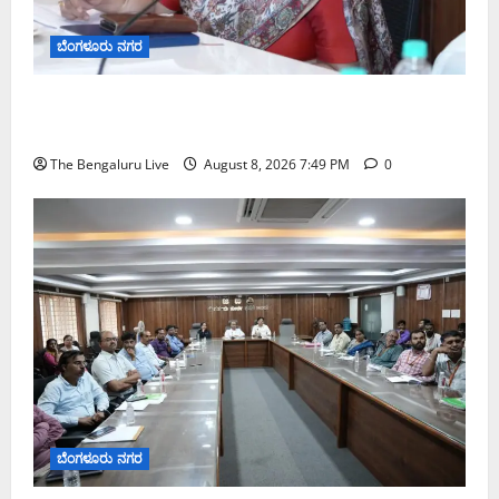
ಬೆಂಗಳೂರು ನಗರ
ಗಣೇಶ ಚತುರ್ಥಿ 2026: ಜಿಬಿಎ ವ್ಯಾಪ್ತಿಯಲ್ಲಿ ಪಿಒಪಿ ಗಣೇಶ
ಮೂರ್ತಿಗಳ ತಯಾರಿಕೆ, ಮಾರಾಟ ಮತ್ತು ವಿಸರ್ಜನೆ ನಿಷೇಧ
The Bengaluru Live
August 8, 2026 7:49 PM
0
ಬೆಂಗಳೂರು ನಗರ