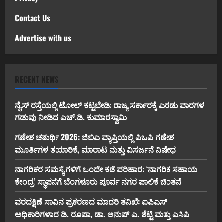
Contact Us
Advertise with us
RECENT NEWS
ನೈಸ್ ರಸ್ತೆಯಲ್ಲಿ ಟೋಲ್ ಕಟ್ಟಬೇಡಿ: ರಾಜ್ಯ ಸರ್ಕಾರಕ್ಕೆ ಎರಡು ವಾರಗಳ
ಗಡುವು ನೀಡಿದ ಎಚ್.ಡಿ. ಕುಮಾರಸ್ವಾಮಿ
ಗಣೇಶ ಚತುರ್ಥಿ 2026: ಜಿಬಿಎ ವ್ಯಾಪ್ತಿಯಲ್ಲಿ ಪಿಒಪಿ ಗಣೇಶ
ಮೂರ್ತಿಗಳ ತಯಾರಿಕೆ, ಮಾರಾಟ ಮತ್ತು ವಿಸರ್ಜನೆ ನಿಷೇಧ
ನಾಗರಿಕರ ಸಮಸ್ಯೆಗಳಿಗೆ ಒಂದೇ ಕಡೆ ಪರಿಹಾರ: ‘ನಾಗರಿಕ ಸಹಾಯ
ಕೇಂದ್ರ’ ಸ್ಥಾಪನೆಗೆ ಬೆಂಗಳೂರು ಪೂರ್ವ ನಗರ ಪಾಲಿಕೆ ಚಿಂತನೆ
ವರದಕ್ಷಿಣೆ ಸಾವಿನ ಪ್ರಕರಣದ ಮಾದರಿ ತನಿಖೆ: ಐಪಿಎಸ್
ಅಧಿಕಾರಿಗಳಾದ ಡಿ. ರೂಪಾ, ಡಾ. ಅನುಪ್ ಎ. ಶೆಟ್ಟಿ ಮತ್ತು ಎಸಿಪಿ