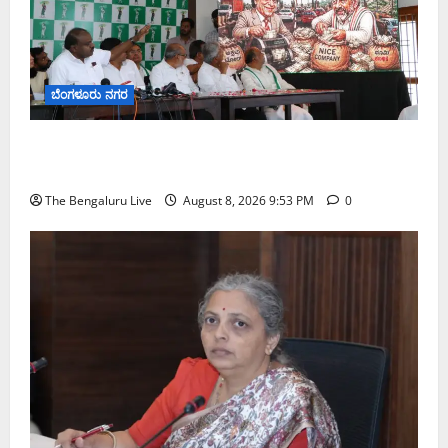
ಬೆಂಗಳೂರು ನಗರ
ನೈಸ್ ರಸ್ತೆಯಲ್ಲಿ ಟೋಲ್ ಕಟ್ಟಬೇಡಿ: ರಾಜ್ಯ ಸರ್ಕಾರಕ್ಕೆ ಎರಡು
ವಾರಗಳ ಗಡುವು ನೀಡಿದ ಎಚ್.ಡಿ. ಕುಮಾರಸ್ವಾಮಿ
The Bengaluru Live
August 8, 2026 9:53 PM
0