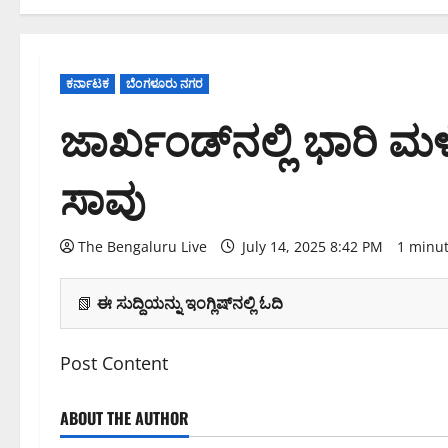
ಕರ್ನಾಟಕ
ಬೆಂಗಳೂರು ನಗರ
ಜಾರ್ಖಂಡ್‌ನಲ್ಲಿ ಭಾರಿ ಮ
ಸಾವು
The Bengaluru Live
July 14, 2025 8:42 PM
1 minu
📗
ಈ ಸುದ್ದಿಯನ್ನು ಇಂಗ್ಲಿಷ್‌ನಲ್ಲಿ ಓದಿ
Post Content
ABOUT THE AUTHOR