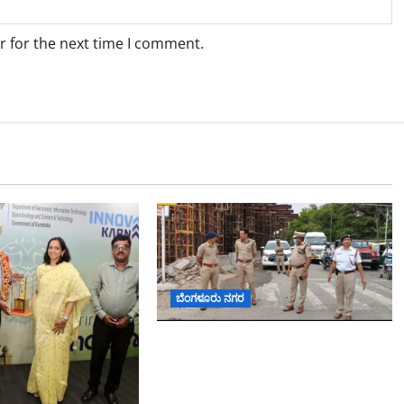
r for the next time I comment.
ಬೆಂಗಳೂರು ನಗರ
ಕೊರಮಂಗಲ ವಾಟರ್ ಟ್ಯಾಂಕ್
ಜಂಕ್ಷನ್‌ನಲ್ಲಿ ಸಂಚಾರ ಸುಧಾರಣೆ
ಪರಿಶೀಲನೆ ನಡೆಸಿದ ಜಂಟಿ ಪೊಲೀಸ್