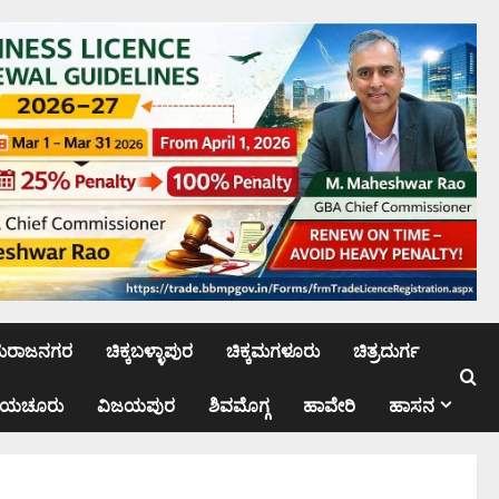
ಮರಾಜನಗರ
ಚಿಕ್ಕಬಳ್ಳಾಪುರ
ಚಿಕ್ಕಮಗಳೂರು
ಚಿತ್ರದುರ್ಗ
ಾಯಚೂರು
ವಿಜಯಪುರ
ಶಿವಮೊಗ್ಗ
ಹಾವೇರಿ
ಹಾಸನ