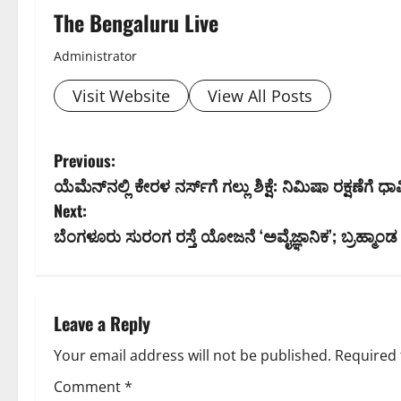
The Bengaluru Live
Administrator
Visit Website
View All Posts
P
Previous:
ಯೆಮೆನ್‌ನಲ್ಲಿ ಕೇರಳ ನರ್ಸ್‌ಗೆ ಗಲ್ಲು ಶಿಕ್ಷೆ: ನಿಮಿಷಾ ರಕ್ಷಣೆಗೆ 
o
Next:
s
ಬೆಂಗಳೂರು ಸುರಂಗ ರಸ್ತೆ ಯೋಜನೆ ‘ಅವೈಜ್ಞಾನಿಕ’; ಬ್ರಹ್ಮಾಂ
t
n
Leave a Reply
a
Your email address will not be published.
Required 
v
Comment
*