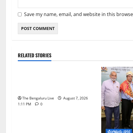
Save my name, email, and website in this browse
RELATED STORIES
ಬೆಳಗಾವಿ
ಬೆಂಗಳೂರು ನಗರ
ಮಂಗಳೂರು
ಇಂದು ಕರಾವಳಿ, ದಕ್ಷಿಣ ಒಳನಾಡು
ಕರ್ನಾಟಕದಲ್ಲಿ ಭಾರೀ–ಅತಿ ಭಾರೀ ಮಳೆ
ಸಾಧ್ಯತೆ; ಹವಾಮಾನ ಇಲಾಖೆ ಎಚ್ಚರಿಕೆ
The Bengaluru Live
August 7, 2026
1:11 PM
0
ಬೆಂಗಳೂರು ನಗರ