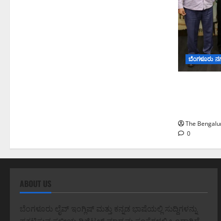
ಬೆಂಗಳೂರು ನ
ಬೆಂಗಳೂರು 
ಅಧ್ಯಯನಕ್ಕೆ ಬಿ
ಮೇಘಾಲಯ 
The Bengalur
0
ABOUT US
ಬೆಂಗಳೂರು ಲೈವ್ ಇಂಗ್ಲಿಷ್ ಮತ್ತು ಕನ್ನಡ ಭಾಷೆಯಲ್ಲಿ ಸುದ್ದಿಗಳನ್ನು
ಪ್ರಕಟಿಸುವ ಸ್ಥಳೀಯ ಡಿಜಿಟಲ್ ಮಾಧ್ಯಮ ಸಂಸ್ಥೆಗಳಲ್ಲಿ ಒಂದಾಗಿದೆ.