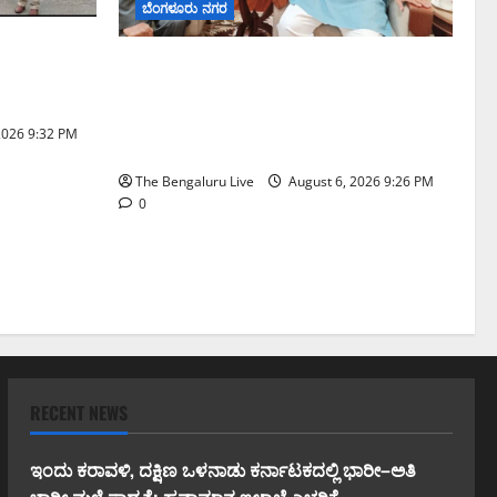
ಬೆಂಗಳೂರು ನಗರ
ಷನ್‌ನಲ್ಲಿ
ಬೆಂಗಳೂರು–ಮೈಸೂರು ಎಕ್ಸ್‌ಪ್ರೆಸ್‌ವೇ ವಿಶ್ರಾಂತಿ
ಡೆಸಿದ ಜಂಟಿ
ಕೇಂದ್ರಕ್ಕೆ ಭೂಸ್ವಾಧೀನಕ್ಕೆ ನಿತಿನ್ ಗಡ್ಕರಿ
ಅನುಮೋದನೆ: ಸಂಸದ ಡಾ. ಸಿ.ಎನ್.
2026 9:32 PM
ಮಂಜುನಾಥ್
The Bengaluru Live
August 6, 2026 9:26 PM
0
RECENT NEWS
ಇಂದು ಕರಾವಳಿ, ದಕ್ಷಿಣ ಒಳನಾಡು ಕರ್ನಾಟಕದಲ್ಲಿ ಭಾರೀ–ಅತಿ
ಭಾರೀ ಮಳೆ ಸಾಧ್ಯತೆ; ಹವಾಮಾನ ಇಲಾಖೆ ಎಚ್ಚರಿಕೆ