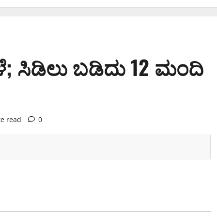
ಳೆ; ಸಿಡಿಲು ಬಡಿದು 12 ಮಂದಿ
te read
0