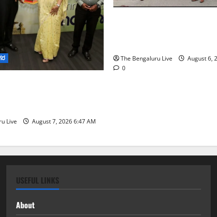
ಕೊರಮಂಗಲ ವಾಟರ್ ಟ್ಯಾಂಕ್ ಜಂಕ್
ಸಂಚಾರ ಸುಧಾರಣೆ ಪರಿಶೀಲನೆ ನ
ಪೊಲೀಸ್ ಆಯುಕ್ತ ಕಾರ್ತಿಕ್ ರೆಡ್ಡಿ
ಗರ
The Bengaluru Live
August 6, 
0
ನಗರ ನೀರು ನಿರ್ವಹಣಾ ಮಾದರಿ
‌ಡಬ್ಲ್ಯು‌ಎಸ್‌ಎಸ್‌ಬಿಗೆ
ನಿಯೋಗ ಭೇಟಿ
u Live
August 7, 2026 6:47 AM
USEFUL LINKS
About