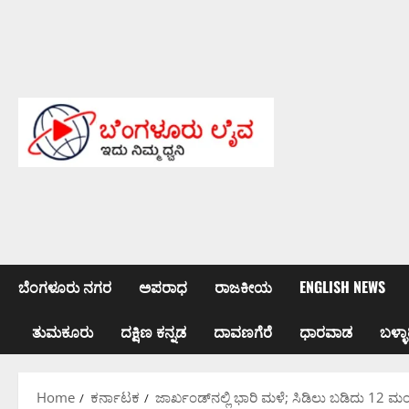
Skip
to
content
ಬೆಂಗಳೂರು ನಗರ
ಅಪರಾಧ
ರಾಜಕೀಯ
ENGLISH NEWS
ತುಮಕೂರು
ದಕ್ಷಿಣ ಕನ್ನಡ
ದಾವಣಗೆರೆ
ಧಾರವಾಡ
ಬಳ್ಳಾ
Home
ಕರ್ನಾಟಕ
ಜಾರ್ಖಂಡ್‌ನಲ್ಲಿ ಭಾರಿ ಮಳೆ; ಸಿಡಿಲು ಬಡಿದು 12 ಮ