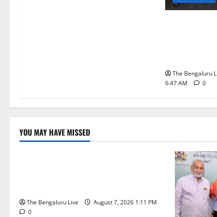
ಬೆಂಗಳೂರು ನಗರ
ಮಾದರಿ ಅಧ್ಯಯನಕ
ಬಿ‌ಡಬ್ಲ್ಯು‌ಎಸ
ನಿಯೋಗ ಭೇಟಿ
The Bengaluru L
6:47 AM
0
YOU MAY HAVE MISSED
ಬೆಳಗಾವಿ
ಬೆಂಗಳೂರು ನಗರ
ಮಂಗಳೂರು
ಇಂದು ಕರಾವಳಿ, ದಕ್ಷಿಣ ಒಳನಾಡು
ಕರ್ನಾಟಕದಲ್ಲಿ ಭಾರೀ–ಅತಿ ಭಾರೀ ಮಳೆ
ಸಾಧ್ಯತೆ; ಹವಾಮಾನ ಇಲಾಖೆ ಎಚ್ಚರಿಕೆ
The Bengaluru Live
August 7, 2026 1:11 PM
0