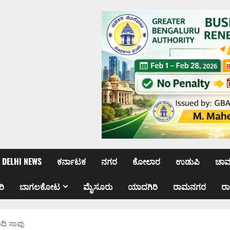
DELHI NEWS
ಕರ್ನಾಟಕ
ನಗರ
ಕೋಲಾರ
ಉಡುಪಿ
ಚಾ
ರಿ
ಬಾಗಲಕೋಟ
ಮೈಸೂರು
ಯಾದಗಿರಿ
ರಾಮನಗರ
ರ
ಂದಿ ಸಾವು