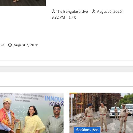
ಆಯುಕ್ತ ಕಾರ್ತಿಕ್ ರೆಡ್ಡಿ
The Bengaluru Live
August 6, 2026
 ನೀರು ನಿರ್ವಹಣಾ
9:32 PM
0
್ಕೆ
್‌ಎಸ್‌ಬಿಗೆ ಮೇಘಾಲಯ
ive
August 7, 2026
ಬೆಂಗಳೂರು ನಗರ