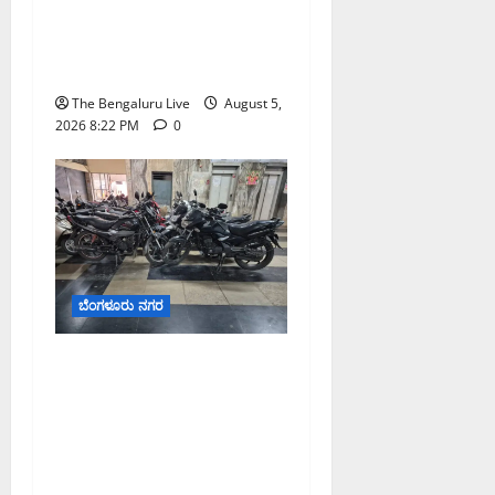
ದಿನ: ಸಿಪ್ಲಾದಿಂದ ₹200 ಕೋಟಿ,
ರಾಕೆಟ್ ಇಂಡಿಯಾದಿಂದ ₹100
ಕೋಟಿ ಹೂಡಿಕೆ ಘೋಷಣೆ
The Bengaluru Live
August 5,
2026 8:22 PM
0
ಬೆಂಗಳೂರು ನಗರ
ವಾಣಿಜ್ಯ ಉದ್ದೇಶಕ್ಕೆ ಅಕ್ರಮವಾಗಿ
ಬಳಸುತ್ತಿದ್ದ 263 ದ್ವಿಚಕ್ರ
ವಾಹನಗಳ ವಶ; ಬೆಂಗಳೂರಿನಲ್ಲಿ
ಸಾರಿಗೆ ಇಲಾಖೆಯ ವಿಶೇಷ
ಕಾರ್ಯಾಚರಣೆ