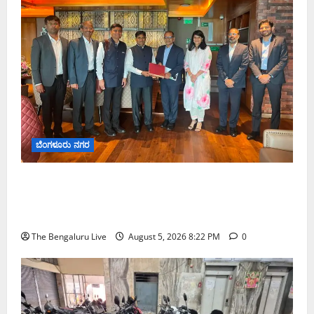
ಬೆಂಗಳೂರು ನಗರ
ಮುಂಬೈ ರೋಡ್‌ಶೋ ಎರಡನೇ ದಿನ: ಸಿಪ್ಲಾದಿಂದ ₹200
ಕೋಟಿ, ರಾಕೆಟ್ ಇಂಡಿಯಾದಿಂದ ₹100 ಕೋಟಿ ಹೂಡಿಕೆ
ಘೋಷಣೆ
The Bengaluru Live
August 5, 2026 8:22 PM
0