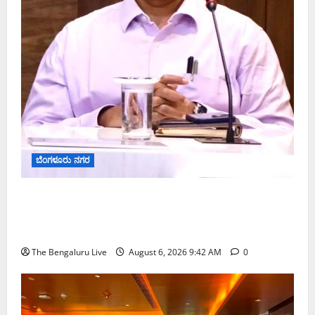
ಬೆಂಗಳೂರು ನಗರ
ಕರಡು ಮತದಾರರ ಪಟ್ಟಿಯಲ್ಲಿ ಹೆಸರು ಸೇರ್ಪಡೆಗೆ ಆಗಸ್ಟ್
7ರೊಳಗೆ ಗಣತಿ ನಮೂನೆ ಸಲ್ಲಿಸಿ: ಜಿಬಿಎ ಮುಖ್ಯ ಆಯುಕ್ತರ
ಮನವಿ
The Bengaluru Live
August 6, 2026 9:42 AM
0