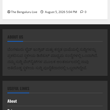
ಬಾರಿಗೆ ಸಾರ್ವಜನಿಕರ ಬೃಹತ್ ಸ್ವಾತಂತ್ರ್ಯೋತ್ಸವ ಸಂಭ್ರಮ
The Bengaluru Live
August 5, 2026 5:04 PM
0
ABOUT US
ಬೆಂಗಳೂರು ಲೈವ್ ಇಂಗ್ಲಿಷ್ ಮತ್ತು ಕನ್ನಡ ಭಾಷೆಯಲ್ಲಿ ಸುದ್ದಿಗಳನ್ನು
ಪ್ರಕಟಿಸುವ ಸ್ಥಳೀಯ ಡಿಜಿಟಲ್ ಮಾಧ್ಯಮ ಸಂಸ್ಥೆಗಳಲ್ಲಿ ಒಂದಾಗಿದೆ.
ನಮ್ಮ ಸುದ್ದಿ ವೆಬ್‌ಸೈಟ್‌ಗಳ ಮೂಲಕ ಅಂತರ್ಜಾಲದಲ್ಲಿ ನಾವು
ಅತಿದೊಡ್ಡ ಸ್ಥಳೀಯ ಸುದ್ದಿ ಪೂರೈಕೆದಾರರಲ್ಲಿ ಒಬ್ಬರಾಗಿದ್ದೇವೆ.
USEFUL LINKS
About