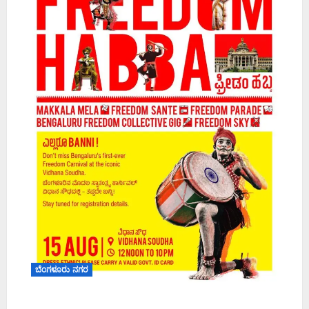
ಬೆಂಗಳೂರು ನಗರ
‘ಫ್ರೀಡಂ ಹಬ್ಬ’ ಘೋಷಣೆ: ವಿಧಾನಸೌಧದಲ್ಲಿ ಇದೇ ಮೊದಲ