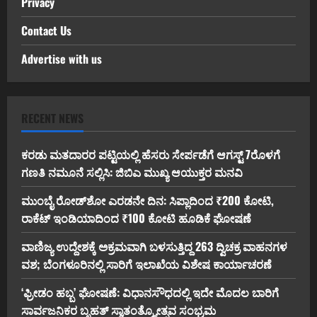
Privacy
Contact Us
Advertise with us
RECENT NEWS
ಕರಡು ಮತದಾರರ ಪಟ್ಟಿಯಲ್ಲಿ ಹೆಸರು ಸೇರ್ಪಡೆಗೆ ಆಗಸ್ಟ್ 7ರೊಳಗೆ
ಗಣತಿ ನಮೂನೆ ಸಲ್ಲಿಸಿ: ಜಿಬಿಎ ಮುಖ್ಯ ಆಯುಕ್ತರ ಮನವಿ
ಮುಂಬೈ ರೋಡ್‌ಶೋ ಎರಡನೇ ದಿನ: ಸಿಪ್ಲಾದಿಂದ ₹200 ಕೋಟಿ,
ರಾಕೆಟ್ ಇಂಡಿಯಾದಿಂದ ₹100 ಕೋಟಿ ಹೂಡಿಕೆ ಘೋಷಣೆ
ವಾಣಿಜ್ಯ ಉದ್ದೇಶಕ್ಕೆ ಅಕ್ರಮವಾಗಿ ಬಳಸುತ್ತಿದ್ದ 263 ದ್ವಿಚಕ್ರ ವಾಹನಗಳ
ವಶ; ಬೆಂಗಳೂರಿನಲ್ಲಿ ಸಾರಿಗೆ ಇಲಾಖೆಯ ವಿಶೇಷ ಕಾರ್ಯಾಚರಣೆ
‘ಫ್ರೀಡಂ ಹಬ್ಬ’ ಘೋಷಣೆ: ವಿಧಾನಸೌಧದಲ್ಲಿ ಇದೇ ಮೊದಲ ಬಾರಿಗೆ
ಸಾರ್ವಜನಿಕರ ಬೃಹತ್ ಸ್ವಾತಂತ್ರ್ಯೋತ್ಸವ ಸಂಭ್ರಮ