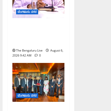
August
5,
ಬೆಂಗಳೂರು ನಗರ
2026
2:55
ಕರಡು ಮತದಾರರ ಪಟ್ಟಿಯಲ್ಲಿ
PM
ಹೆಸರು ಸೇರ್ಪಡೆಗೆ ಆಗಸ್ಟ್
0
7ರೊಳಗೆ ಗಣತಿ ನಮೂನೆ ಸಲ್ಲಿಸಿ:
ಜಿಬಿಎ ಮುಖ್ಯ ಆಯುಕ್ತರ ಮನವಿ
The Bengaluru Live
August 6,
2026 9:42 AM
0
ಬೆಂಗಳೂರು ನಗರ
ಮುಂಬೈ ರೋಡ್‌ಶೋ ಎರಡನೇ