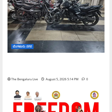
ಬೆಂಗಳೂರು ನಗರ
ವಾಣಿಜ್ಯ ಉದ್ದೇಶಕ್ಕೆ ಅಕ್ರಮವಾಗಿ ಬಳಸುತ್ತಿದ್ದ 263 ದ್ವಿಚಕ್ರ
ವಾಹನಗಳ ವಶ; ಬೆಂಗಳೂರಿನಲ್ಲಿ ಸಾರಿಗೆ ಇಲಾಖೆಯ ವಿಶೇಷ
ಕಾರ್ಯಾಚರಣೆ
The Bengaluru Live
August 5, 2026 5:14 PM
0