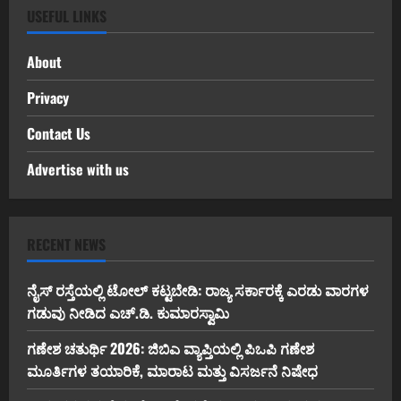
USEFUL LINKS
About
Privacy
Contact Us
Advertise with us
RECENT NEWS
ನೈಸ್ ರಸ್ತೆಯಲ್ಲಿ ಟೋಲ್ ಕಟ್ಟಬೇಡಿ: ರಾಜ್ಯ ಸರ್ಕಾರಕ್ಕೆ ಎರಡು ವಾರಗಳ
ಗಡುವು ನೀಡಿದ ಎಚ್.ಡಿ. ಕುಮಾರಸ್ವಾಮಿ
ಗಣೇಶ ಚತುರ್ಥಿ 2026: ಜಿಬಿಎ ವ್ಯಾಪ್ತಿಯಲ್ಲಿ ಪಿಒಪಿ ಗಣೇಶ
ಮೂರ್ತಿಗಳ ತಯಾರಿಕೆ, ಮಾರಾಟ ಮತ್ತು ವಿಸರ್ಜನೆ ನಿಷೇಧ