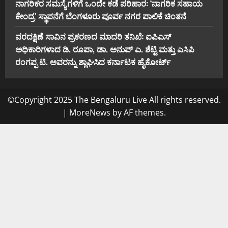
ನಾಗರಿಕರ ಸಮಸ್ಯೆಗಳಿಗೆ ಒಂದೇ ಕಡೆ ಪರಿಹಾರ: ‘ನಾಗರಿಕ ಸಹಾಯ
ಕೇಂದ್ರ’ ಸ್ಥಾಪನೆಗೆ ಬೆಂಗಳೂರು ಪೂರ್ವ ನಗರ ಪಾಲಿಕೆ ಚಿಂತನೆ
ವರದಕ್ಷಿಣೆ ಸಾವಿನ ಪ್ರಕರಣದ ಮಾದರಿ ತನಿಖೆ: ಐಪಿಎಸ್
ಅಧಿಕಾರಿಗಳಾದ ಡಿ. ರೂಪಾ, ಡಾ. ಅನುಪ್ ಎ. ಶೆಟ್ಟಿ ಮತ್ತು ಎಸಿಪಿ
ರಂಗಪ್ಪ ಟಿ. ಅವರನ್ನು ಶ್ಲಾಘಿಸಿದ ಕರ್ನಾಟಕ ಹೈಕೋರ್ಟ್
©Copyright 2025 The Bengaluru Live All rights reserved.
|
MoreNews
by AF themes.