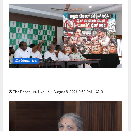
ಬೆಂಗಳೂರು ನಗರ
ನೈಸ್ ರಸ್ತೆಯಲ್ಲಿ ಟೋಲ್ ಕಟ್ಟಬೇಡಿ: ರಾಜ್ಯ ಸರ್ಕಾರಕ್ಕೆ ಎರಡು
ವಾರಗಳ ಗಡುವು ನೀಡಿದ ಎಚ್.ಡಿ. ಕುಮಾರಸ್ವಾಮಿ
The Bengaluru Live
August 8, 2026 9:53 PM
0