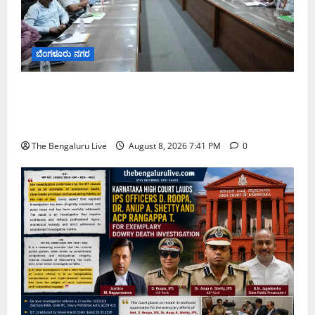
ಬೆಂಗಳೂರು ನಗರ
ನಾಗರಿಕರ ಸಮಸ್ಯೆಗಳಿಗೆ ಒಂದೇ ಕಡೆ ಪರಿಹಾರ: ‘ನಾಗರಿಕ
ಸಹಾಯ ಕೇಂದ್ರ’ ಸ್ಥಾಪನೆಗೆ ಬೆಂಗಳೂರು ಪೂರ್ವ ನಗರ ಪಾಲಿಕೆ
ಚಿಂತನೆ
The Bengaluru Live
August 8, 2026 7:41 PM
0