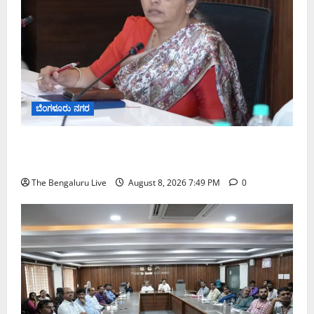
ಬೆಂಗಳೂರು ನಗರ
ಗಣೇಶ ಚತುರ್ಥಿ 2026: ಜಿಬಿಎ ವ್ಯಾಪ್ತಿಯಲ್ಲಿ ಪಿಒಪಿ ಗಣೇಶ
ಮೂರ್ತಿಗಳ ತಯಾರಿಕೆ, ಮಾರಾಟ ಮತ್ತು ವಿಸರ್ಜನೆ ನಿಷೇಧ
The Bengaluru Live
August 8, 2026 7:49 PM
0