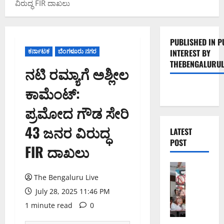
ವಿರುದ್ಧ FIR ದಾಖಲು
PUBLISHED IN P
ಕರ್ನಾಟಕ
ಬೆಂಗಳೂರು ನಗರ
INTEREST BY
THEBENGALURUL
ನಟಿ ರಮ್ಯಾಗೆ ಅಶ್ಲೀಲ
ಕಾಮೆಂಟ್:
ಪ್ರಮೋದ ಗೌಡ ಸೇರಿ
43 ಜನರ ವಿರುದ್ಧ
LATEST
POST
FIR ದಾಖಲು
ಬೆಂಗಳೂರು 
ನೈ
The Bengaluru Live
ಸ್
July 28, 2025 11:46 PM
ರ
1 minute read
0
ಸ್
ತೆ