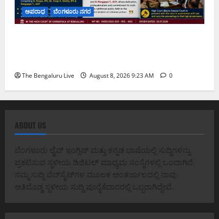
ಅಪರಾಧ
ಬೆಂಗಳೂರು ನಗರ
ವರದಕ್ಷಿಣೆ ಸಾವಿನ ಪ್ರಕರಣದ ಮಾದರಿ ತನಿಖೆ: ಐಪಿಎಸ್
ಅಧಿಕಾರಿಗಳಾದ ಡಿ. ರೂಪಾ, ಡಾ. ಅನುಪ್ ಎ. ಶೆಟ್ಟಿ ಮತ್ತು
ಎಸಿಪಿ ರಂಗಪ್ಪ ಟಿ. ಅವರನ್ನು ಶ್ಲಾಘಿಸಿದ ಕರ್ನಾಟಕ ಹೈಕೋರ್ಟ್
The Bengaluru Live
August 8, 2026 9:23 AM
0
ABOUT US
ಬೆಂಗಳೂರು ಲೈವ್ ಇಂಗ್ಲಿಷ್ ಮತ್ತು ಕನ್ನಡ ಭಾಷೆಯಲ್ಲಿ ಸುದ್ದಿಗಳನ್ನು
ಪ್ರಕಟಿಸುವ ಸ್ಥಳೀಯ ಡಿಜಿಟಲ್ ಮಾಧ್ಯಮ ಸಂಸ್ಥೆಗಳಲ್ಲಿ ಒಂದಾಗಿದೆ.
ನಮ್ಮ ಸುದ್ದಿ ವೆಬ್‌ಸೈಟ್‌ಗಳ ಮೂಲಕ ಅಂತರ್ಜಾಲದಲ್ಲಿ ನಾವು
ಅತಿದೊಡ್ಡ ಸ್ಥಳೀಯ ಸುದ್ದಿ ಪೂರೈಕೆದಾರರಲ್ಲಿ ಒಬ್ಬರಾಗಿದ್ದೇವೆ.