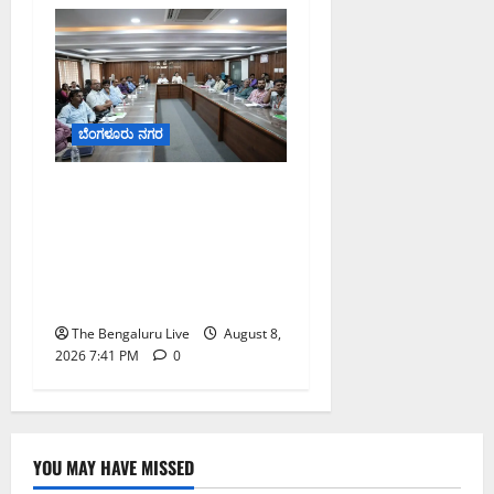
ಬೆಂಗಳೂರು ನಗರ
ನಾಗರಿಕರ ಸಮಸ್ಯೆಗಳಿಗೆ ಒಂದೇ
ಕಡೆ ಪರಿಹಾರ: ‘ನಾಗರಿಕ
ಸಹಾಯ ಕೇಂದ್ರ’ ಸ್ಥಾಪನೆಗೆ
ಬೆಂಗಳೂರು ಪೂರ್ವ ನಗರ
ಪಾಲಿಕೆ ಚಿಂತನೆ
The Bengaluru Live
August 8,
2026 7:41 PM
0
YOU MAY HAVE MISSED