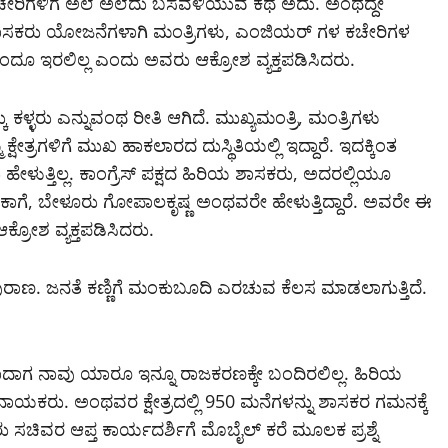
ಿ ಕಚೇರಿಗಳಿಗೆ ಅಲೆ ಅಲೆದು ಬಸವಳಿಯುವ ಕಥೆ ಅದು. ಅಂಥದ್ದೇ
. ಶಾಸಕರು ಯೋಜನೆಗಳಾಗಿ ಮಂತ್ರಿಗಳು, ಎಂಜಿಯರ್‌ ಗಳ ಕಚೇರಿಗಳ
ಿ ಹಿಂದೆಂದೂ ಇರಲಿಲ್ಲ ಎಂದು ಅವರು ಆಕ್ರೋಶ ವ್ಯಕ್ತಪಡಿಸಿದರು.
 ಕಳ್ಳರು ಎನ್ನುವಂಥ ರೀತಿ ಆಗಿದೆ. ಮುಖ್ಯಮಂತ್ರಿ, ಮಂತ್ರಿಗಳು
ೇತ್ರಗಳಿಗೆ ಮುಖ ಹಾಕಲಾರದ ದುಸ್ಥಿತಿಯಲ್ಲಿ ಇದ್ದಾರೆ. ಇದಕ್ಕಿಂತ
ಹೇಳುತ್ತಿಲ್ಲ. ಕಾಂಗ್ರೆಸ್‌ ಪಕ್ಷದ ಹಿರಿಯ ಶಾಸಕರು, ಅದರಲ್ಲಿಯೂ
ಾಗೆ, ಬೇಳೂರು ಗೋಪಾಲಕೃಷ್ಣ ಅಂಥವರೇ ಹೇಳುತ್ತಿದ್ದಾರೆ. ಅವರೇ ಈ
ಆಕ್ರೋಶ ವ್ಯಕ್ತಪಡಿಸಿದರು.
ುರಾಣ. ಜನತೆ ಕಣ್ಣಿಗೆ ಮಂಕುಬೂದಿ ಎರಚುವ ಕೆಲಸ ಮಾಡಲಾಗುತ್ತಿದೆ.
ದಾಗ ನಾವು ಯಾರೂ ಇನ್ನೂ ರಾಜಕರಣಕ್ಕೇ ಬಂದಿರಲಿಲ್ಲ. ಹಿರಿಯ
ಳ್ಳ ನಾಯಕರು. ಅಂಥವರ ಕ್ಷೇತ್ರದಲ್ಲಿ 950 ಮನೆಗಳನ್ನು ಶಾಸಕರ ಗಮನಕ್ಕೆ
ಸಚಿವರ ಆಪ್ತ ಕಾರ್ಯದರ್ಶಿಗೆ ಮೊಬೈಲ್‌ ಕರೆ ಮೂಲಕ ಪ್ರಶ್ನೆ