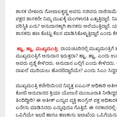
ಶಾಸಕ ಬೇಳೂರು ಗೋಪಾಲಕೃಷ್ಣ ಅವರು ಸಚಿವರು ರಾಜಿನಾಮೆ ನೀಡ
ಪಕ್ಷದ ಶಾಸಕರೇ ನಿಮ್ಮ ಮುಖಕ್ಕೆ ಮಂಗಳಾರತಿ ಎತ್ತುತ್ತಿದ್ದಾರೆ. 
ಪರಿಸ್ಥಿತಿ ಏನು? ಅನುದಾನಕ್ಕಾಗಿ ಶಾಸಕರು ಅಲೆಯುತ್ತಿದ್ದಾರೆ. ಯ
ಶಾಸಕರು ಹಣ ಕೊಟ್ಟು ಕೆಲಸ ಮಾಡಿಸಿಕೊಳ್ಳುತ್ತಿದ್ದಾರೆ ಎಂದು ಕೇ
ಹ್ಹಾ.. ಹ್ಹಾ.. ಮುಖ್ಯಮಂತ್ರಿ:
ರಾಯಚೂರಿನಲ್ಲಿ ಮುಖ್ಯಮಂತ್ರಿಗೆ 
ಮುಖ್ಯಮಂತ್ರಿಗೆ ಅನುದಾನ ಇರುತ್ತದಾ? ಹ್ಹಾ.. ಹ್ಹಾ.. ಎಂದು
ಅವರು ಪ್ರಶ್ನೆ ಕೇಳಿದರು. ಅನುದಾನ ಎಲ್ಲಿಗೆ ಎಂದು ಕೇಳಿದರ
ದಾಖಲೆ ಮುರಿಯಲು ಹೊರಟಿದ್ದಾರೆಯೇ? ಎಂದು ಸಿಎಂ ಸಿದ್ದರಾ
ಮುಖ್ಯಮಂತ್ರಿ ಕಚೇರಿಯಿಂದ ನಿವೃತ್ತ ಐಎಎಸ್‌ ಅಧಿಕಾರಿ ಅತೀ
ಕೋಟಿ ಅನುದಾನದ ಕ್ರಿಯಾ ಯೋಜನೆ ಮಂಜೂರಾತಿ ನೀಡಿದ್ದರು.
ತಿಂದಿದ್ದೀರಿ? ಈ ಅತೀಕ್‌ ಎನ್ನುವ ವ್ಯಕ್ತಿ ಕಾಂಗ್ರೆಸ್‌ ಪಕ್ಷ ಅಧಿ
ಏನೇನು ಮಾಡಿಸಿದರು ಎನ್ನುವುದೂ ಗೊತ್ತಿದೆ. ಈ ಸರಕಾರದಲ್ಲ
ಒಪ್ಪಿಗೆಯೇ ಇಲ್ಲದೆ ಹಾಗೂ ಹಣಕಾಸು ಇಲಾಖೆಯ ಒಪ್ಪಿಗೆಯನ್