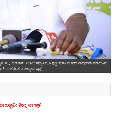
್ಪಿಗೆ ಇಲ್ಲ, ಹಣಕಾಸು ಇಲಾಖೆ ಸಮ್ಮತಿಯೂ ಇಲ್ಲ: ವಸತಿ ಸಚಿವರ ರಾಜಿನಾಮೆ ಪಡೆಯುವ
: ಎಚ್.ಡಿ.ಕುಮಾರಸ್ವಾಮಿ ಪ್ರಶ್ನೆ
ರಸ್ವಾಮಿ ತೀವ್ರ ವಾಗ್ದಾಳಿ