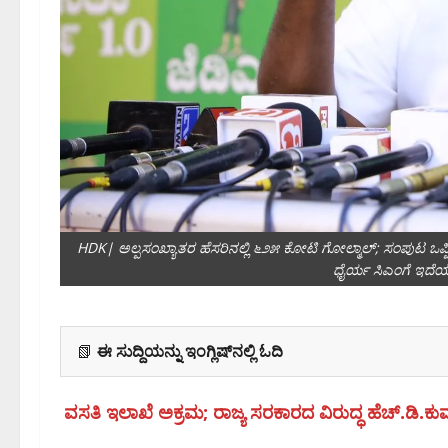
HDK| ಅಲ್ಪಸಂಖ್ಯಾತರ ಹೆಸರಿನಲ್ಲಿ ೬೨೫ ಕೋಟಿ ಗೋಲ್ಮಾಲ್;‌ ಸಂಪುಟ ಒಪ
ಧೈರ್ಯ ಸಿಎಂಗೆ ಇದೆಯಾ?
📗
ಈ ಸುದ್ದಿಯನ್ನು ಇಂಗ್ಲಿಷ್‌ನಲ್ಲಿ ಓದಿ
ವಸತಿ ಇಲಾಖೆ ಅಕ್ರಮ; ರಾಜ್ಯ ಸರಕಾರದ ವಿರುದ್ಧ ಹೆಚ್.ಡಿ.ಕುಮಾ