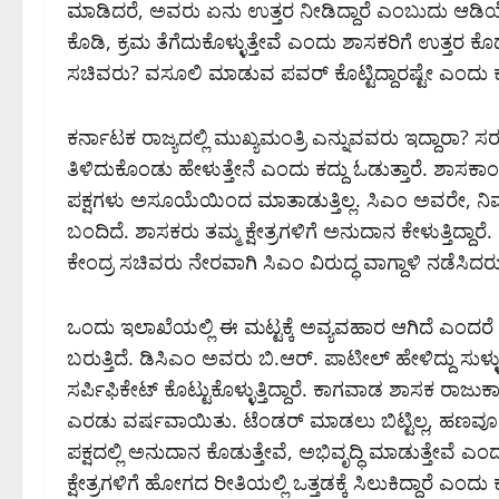
ಮಾಡಿದರೆ, ಅವರು ಏನು ಉತ್ತರ ನೀಡಿದ್ದಾರೆ ಎಂಬುದು ಆಡಿ
ಕೊಡಿ, ಕ್ರಮ ತೆಗೆದುಕೊಳ್ಳುತ್ತೇವೆ ಎಂದು ಶಾಸಕರಿಗೆ ಉತ್ತರ ಕೊಡುತ್
ಸಚಿವರು? ವಸೂಲಿ ಮಾಡುವ ಪವರ್ ಕೊಟ್ಟಿದ್ದಾರಷ್ಟೇ ಎಂದು ಕ
ಕರ್ನಾಟಕ ರಾಜ್ಯದಲ್ಲಿ ಮುಖ್ಯಮಂತ್ರಿ ಎನ್ನುವವರು ಇದ್ದಾರ
ತಿಳಿದುಕೊಂಡು ಹೇಳುತ್ತೇನೆ ಎಂದು ಕದ್ದು ಓಡುತ್ತಾರೆ. ಶಾಸಕ
ಪಕ್ಷಗಳು ಅಸೂಯೆಯಿಂದ ಮಾತಾಡುತ್ತಿಲ್ಲ. ಸಿಎಂ ಅವರೇ, ನಿಮ್ಮ ಪ
ಬಂದಿದೆ. ಶಾಸಕರು ತಮ್ಮ ಕ್ಷೇತ್ರಗಳಿಗೆ ಅನುದಾನ ಕೇಳುತ್ತಿದ್ದಾ
ಕೇಂದ್ರ ಸಚಿವರು ನೇರವಾಗಿ ಸಿಎಂ ವಿರುದ್ಧ ವಾಗ್ದಾಳಿ ನಡೆಸಿದರ
ಒಂದು ಇಲಾಖೆಯಲ್ಲಿ ಈ‌ ಮಟ್ಟಕ್ಕೆ ಅವ್ಯವಹಾರ ಆಗಿದೆ ಎಂದರೆ
ಬರುತ್ತಿದೆ. ಡಿಸಿಎಂ ಅವರು ಬಿ.ಆರ್. ಪಾಟೀಲ್ ಹೇಳಿದ್ದು ಸುಳ್ಳು 
ಸರ್ಪಿಫಿಕೇಟ್‌ ಕೊಟ್ಟುಕೊಳ್ಳುತ್ತಿದ್ದಾರೆ. ಕಾಗವಾಡ ಶಾಸಕ ರ
ಎರಡು ವರ್ಷವಾಯಿತು. ಟೆಂಡರ್ ಮಾಡಲು ಬಿಟ್ಟಿಲ್ಲ, ಹಣವೂ ಬಂದ
ಪಕ್ಷದಲ್ಲಿ ಅನುದಾನ ಕೊಡುತ್ತೇವೆ, ಅಭಿವೃದ್ಧಿ ಮಾಡುತ್ತೇವೆ ಎ
ಕ್ಷೇತ್ರಗಳಿಗೆ ಹೋಗದ ರೀತಿಯಲ್ಲಿ ಒತ್ತಡಕ್ಕೆ ಸಿಲುಕಿದ್ದಾರೆ