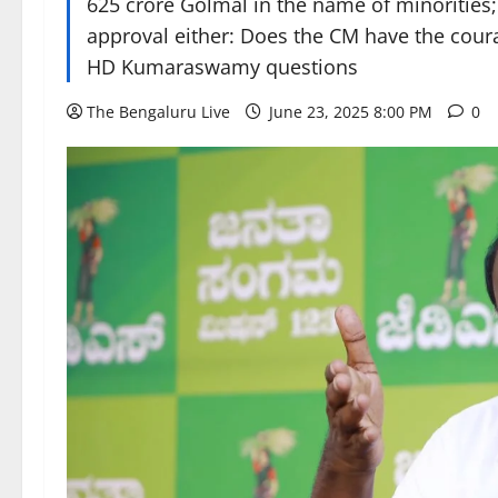
625 crore Golmal in the name of minorities
approval either: Does the CM have the coura
HD Kumaraswamy questions
The Bengaluru Live
June 23, 2025 8:00 PM
0