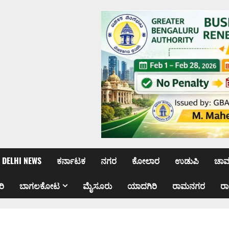
DELHI NEWS
ಕರ್ನಾಟಕ
ನಗರ
ಕೋಲಾರ
ಉಡುಪಿ
ಚಾ
ರಿ
ಬಾಗಲಕೋಟ
ಮೈಸೂರು
ಯಾದಗಿರಿ
ರಾಮನಗರ
ರ