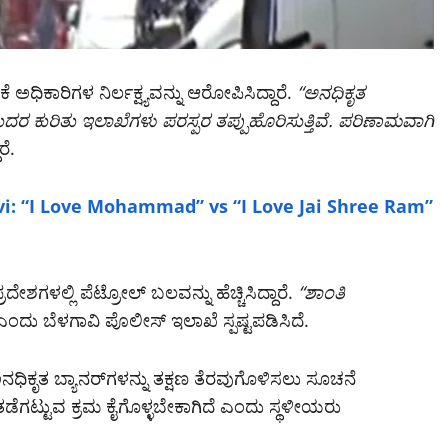
ಿಕಾರಿಗಳ ನಿರ್ಲಕ್ಷ್ಯವನ್ನು ಆರೋಪಿಸಿದ್ದಾರೆ.
“ಅನಧಿಕೃತ
ುದರ ಕುರಿತು ಇಲಾಖೆಗಳು ಪರಸ್ಪರ ತಪ್ಪುಹೊರಿಸುತ್ತಿವೆ. ಪರಿಣಾಮವಾಗಿ
ರೆ.
vi: “I Love Mohammad” vs “I Love Jai Shree Ram”
ಶಗಳಲ್ಲಿ ಪೆಟ್ರೋಲ್ ಬಲವನ್ನು ಹೆಚ್ಚಿಸಿದ್ದಾರೆ.
“ಶಾಂತಿ
ಂದು ಬೆಳಗಾವಿ ಪೊಲೀಸ್ ಇಲಾಖೆ ಸ್ಪಷ್ಟಪಡಿಸಿದೆ.
ಧಿಕೃತ ಬ್ಯಾನರ್‌ಗಳನ್ನು ತಕ್ಷಣ ತೆರವುಗೊಳಿಸಲು ಸೂಚನೆ
ತೆ ತಡೆಗಟ್ಟುವ ಕ್ರಮ ಕೈಗೊಳ್ಳಬೇಕಾಗಿದೆ ಎಂದು ಸ್ಥಳೀಯರು