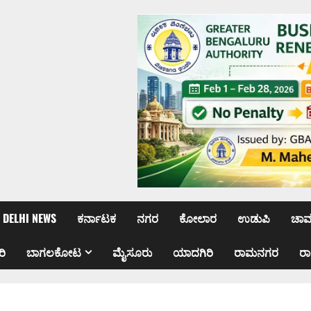
DELHI NEWS
ಕರ್ನಾಟಕ
ನಗರ
ಕೋಲಾರ
ಉಡುಪಿ
ಚಾ
ರಿ
ಬಾಗಲಕೋಟ
ಮೈಸೂರು
ಯಾದಗಿರಿ
ರಾಮನಗರ
ರ