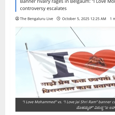
Banner rivalry rages in Belgaum: “I Love Mo
controversy escalates
The Bengaluru Live
October 5, 2025 12:25 AM
1 
“I Love Mohammed” vs. “I Love Jai Shri Ram” banner con
ಮೊಹಮ್ಮದ್” ವಿರುದ್ಧ “ಐ ಲವ್