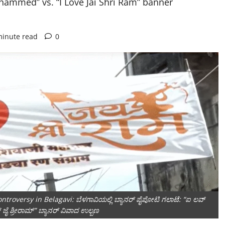
hammed” vs. “I Love Jai Shri Ram” banner
minute read
0
troversy in Belagavi: ಬೆಳಗಾವಿಯಲ್ಲಿ ಬ್ಯಾನರ್ ಪೈಪೋಟಿ ಗಲಾಟೆ: “ಐ ಲವ್
 ಜೈ ಶ್ರೀರಾಮ್” ಬ್ಯಾನರ್ ವಿವಾದ ಉಲ್ಬಣ