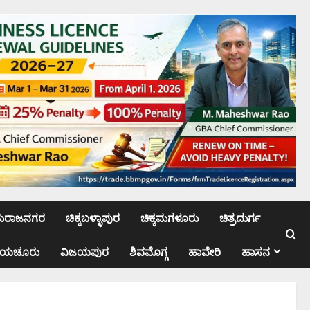
ಮರಾಜನಗರ
ಚಿಕ್ಕಬಳ್ಳಾಪುರ
ಚಿಕ್ಕಮಗಳೂರು
ಚಿತ್ರದುರ್ಗ
ಾಯಚೂರು
ವಿಜಯಪುರ
ಶಿವಮೊಗ್ಗ
ಹಾವೇರಿ
ಹಾಸನ