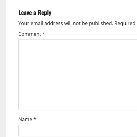
a
Leave a Reply
v
Your email address will not be published.
Required 
i
Comment
*
g
a
t
i
o
n
Name
*