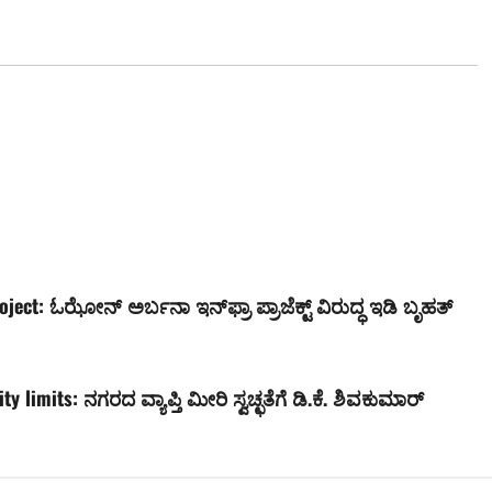
ject: ಓಝೋನ್ ಅರ್ಬನಾ ಇನ್‌ಫ್ರಾ ಪ್ರಾಜೆಕ್ಟ್ ವಿರುದ್ಧ ಇಡಿ ಬೃಹತ್
 limits: ನಗರದ ವ್ಯಾಪ್ತಿ ಮೀರಿ ಸ್ವಚ್ಛತೆಗೆ ಡಿ.ಕೆ. ಶಿವಕುಮಾರ್