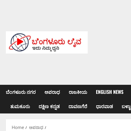
Skip
to
content
ಬೆಂಗಳೂರು ನಗರ
ಅಪರಾಧ
ರಾಜಕೀಯ
ENGLISH NEWS
ತುಮಕೂರು
ದಕ್ಷಿಣ ಕನ್ನಡ
ದಾವಣಗೆರೆ
ಧಾರವಾಡ
ಬಳ್ಳಾ
Home
ಅಪರಾಧ