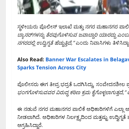
ಸ್ಥಳೀಯರು ಪೊಲೀಸ್ ಇಲಾಖೆ ಮತ್ತು ನಗರ ಮಹಾನಗರ ಪಾಲಿಕೆ ಅಧ
ಬ್ಯಾನರ್‌ಗಳನ್ನು ತೆರವುಗೊಳಿಸುವ ಜವಾಬ್ದಾರಿ ಯಾರದ್ದು ಎಂಬ
ನಗರದಲ್ಲಿ ಉದ್ವಿಗ್ನತೆ ಹೆಚ್ಚುತ್ತಿದೆ,”
ಎಂದು ನಿವಾಸಿಗಳು ತಿಳಿಸಿದ್ದಾ
Also Read:
Banner War Escalates in Belaga
Sparks Tension Across City
ಪೊಲೀಸರು ಈಗ ತೀವ್ರ ಭದ್ರತೆ ಒದಗಿಸಿದ್ದು, ಸಂವೇದನಶೀಲ ಪ್ರದೇ
ಭಂಗಗೊಳಿಸುವವರ ವಿರುದ್ಧ ಕಠಿಣ ಕ್ರಮ ಕೈಗೊಳ್ಳಲಾಗುತ್ತದೆ,”
ಎ
ಈ ನಡುವೆ ನಗರ ಮಹಾನಗರ ಪಾಲಿಕೆ ಅಧಿಕಾರಿಗಳಿಗೆ ಎಲ್ಲಾ ಅನ
ನೀಡಲಾಗಿದೆ. ಅಧಿಕಾರಿಗಳ ನಿರ್ಲಕ್ಷ್ಯದಿಂದ ಮತ್ತಷ್ಟು ಉದ್ವಿಗ್ನ
ಆಗ್ರಹಿಸಿದ್ದಾರೆ.