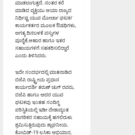
ಮಾಡಲಾಗುತ್ತದೆ. ನಂತರ ಕರೆ
ಮಾಡಿದ ವ್ಯಕ್ತಿಯು ಆಯಾ ರಾಜ್ಯದ
ನಿರ್ಧಿಷ್ಟ ಯುವ ಮೋರ್ಚಾ ಘಟಕ/
ಕಾರ್ಯಕರ್ತರ ಮೂಲಕ ಔಷಧಿಗಳು,
ಅಗತ್ಯ ದಿನಬಳಕೆ ವಸ್ತುಗಳ
ಪೂರೈಕೆ,ಆಹಾರ ಹಾಗೂ ಇತರ
ಸಹಾಯಗಳಿಗೆ ಸಹಕರಿಸಲಿದ್ದಾರೆ
ಎಂದು ತಿಳಿಸಿದರು.
ಇದೇ ಸಂದರ್ಭದಲ್ಲಿ ಮಾತನಾಡಿದ
ಬಿಜೆಪಿ ರಾಷ್ಟ್ರೀಯ ಪ್ರಧಾನ
ಕಾರ್ಯದರ್ಶಿ ತರುಣ್ ಚುಗ್ ರವರು,
ಬಿಜೆಪಿ ಹಾಗೂ ಅದರ ಯುವ
ಘಟಕವು ಇಂತಹ ಸಂದಿಗ್ಧ
ಪರಿಸ್ಥಿತಿಯಲ್ಲಿ ಇಡೀ ದೇಶಾದ್ಯಂತ
ನಾಗರಿಕರ ಸಹಾಯಕ್ಕೆ ಹಗಲಿರುಳು
ಶ್ರಮಿಸುತ್ತಿರುವುದು ಶ್ಲಾಘನೀಯ.
ಕೋವಿಡ್-19 ಲಸಿಕಾ ಅಭಿಯಾನ,