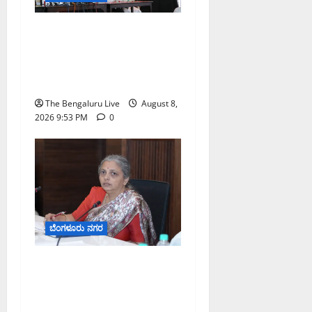
ನೈಸ್ ರಸ್ತೆಯಲ್ಲಿ ಟೋಲ್
ಕಟ್ಟಬೇಡಿ: ರಾಜ್ಯ ಸರ್ಕಾರಕ್ಕೆ
ಎರಡು ವಾರಗಳ ಗಡುವು
ನೀಡಿದ ಎಚ್.ಡಿ. ಕುಮಾರಸ್ವಾಮಿ
The Bengaluru Live
August 8,
2026 9:53 PM
0
ಬೆಂಗಳೂರು ನಗರ
ಗಣೇಶ ಚತುರ್ಥಿ 2026: ಜಿಬಿಎ
ವ್ಯಾಪ್ತಿಯಲ್ಲಿ ಪಿಒಪಿ ಗಣೇಶ
ಮೂರ್ತಿಗಳ ತಯಾರಿಕೆ, ಮಾರಾಟ