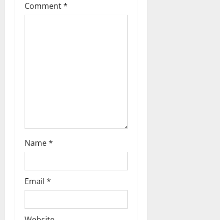
Comment
*
a
t
i
o
n
Name
*
Email
*
Website