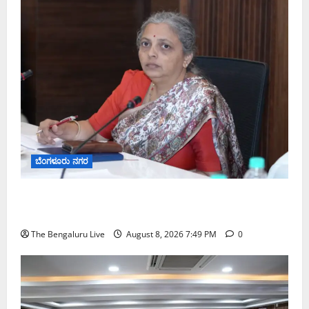
ಬೆಂಗಳೂರು ನಗರ
ಗಣೇಶ ಚತುರ್ಥಿ 2026: ಜಿಬಿಎ ವ್ಯಾಪ್ತಿಯಲ್ಲಿ ಪಿಒಪಿ ಗಣೇಶ
ಮೂರ್ತಿಗಳ ತಯಾರಿಕೆ, ಮಾರಾಟ ಮತ್ತು ವಿಸರ್ಜನೆ ನಿಷೇಧ
The Bengaluru Live
August 8, 2026 7:49 PM
0