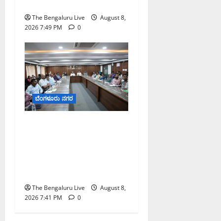
ಮತ್ತು ವಿಸರ್ಜನೆ ನಿಷೇಧ
The Bengaluru Live
August 8,
2026 7:49 PM
0
ಬೆಂಗಳೂರು ನಗರ
ನಾಗರಿಕರ ಸಮಸ್ಯೆಗಳಿಗೆ ಒಂದೇ
ಕಡೆ ಪರಿಹಾರ: ‘ನಾಗರಿಕ
ಸಹಾಯ ಕೇಂದ್ರ’ ಸ್ಥಾಪನೆಗೆ
ಬೆಂಗಳೂರು ಪೂರ್ವ ನಗರ
ಪಾಲಿಕೆ ಚಿಂತನೆ
The Bengaluru Live
August 8,
2026 7:41 PM
0