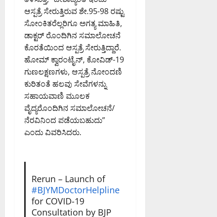
ಆಸ್ಪತ್ರೆ ಸೇರುತ್ತಿರುವ ಶೇ.95-98 ರಷ್ಟು
ಸೋಂಕಿತರೆಲ್ಲರಿಗೂ ಅಗತ್ಯ ಮಾಹಿತಿ,
ಡಾಕ್ಟರ್ ರೊಂದಿಗಿನ ಸಮಾಲೋಚನೆ
ಕೊರತೆಯಿಂದ ಆಸ್ಪತ್ರೆ ಸೇರುತ್ತಿದ್ದಾರೆ.
ಹೋಮ್ ಕ್ವಾರಂಟೈನ್, ಕೋವಿಡ್-19
ಗುಣಲಕ್ಷಣಗಳು, ಆಸ್ಪತ್ರೆ ನೋಂದಣಿ
ಕುರಿತಂತೆ ಹಲವು ಸೇವೆಗಳನ್ನು
ಸಹಾಯವಾಣಿ ಮೂಲಕ
ವೈದ್ಯರೊಂದಿಗಿನ ಸಮಾಲೋಚನೆ/
ನೆರವಿನಿಂದ ಪಡೆಯಬಹುದು”
ಎಂದು ವಿವರಿಸಿದರು.
Rerun – Launch of
#BJYMDoctorHelpline
for COVID-19
Consultation by BJP