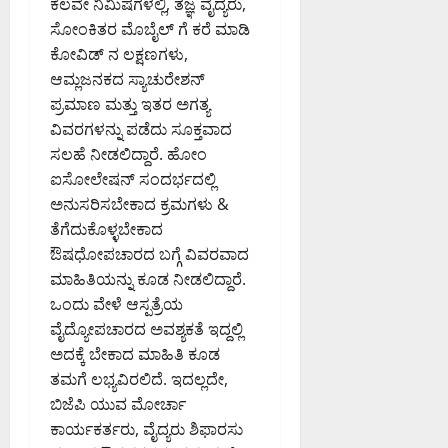
ಕೆಲವೇ ನಿಮಿಷಗಳಲ್ಲಿ, ತಜ್ಞ ವೈದ್ಯರು,
ಸಿ
0
ಸೋಂಕಿತರ ಮೊಬೈಲ್ ಗೆ ಕರೆ ಮಾಡಿ
ದ
ಕೋವಿಡ್ ನ ಲಕ್ಷಣಗಳು,
ಕ
ಆಮ್ಲಜನಕದ ಸ್ಯಾಚುರೇಶನ್
ರ್
ಪ್ರಮಾಣ ಮತ್ತು ಇತರ ಅಗತ್ಯ
ನಾ
ಟ
ವಿವರಗಳನ್ನು ಪಡೆದು ಸೂಕ್ತವಾದ
ಕ
ಸಲಹೆ ನೀಡಲಿದ್ದಾರೆ. ಹೋಂ
ಹೈ
ಐಸೋಲೇಷನ್ ಸಂದರ್ಭದಲ್ಲಿ
ಕೋ
ಅನುಸರಿಸಬೇಕಾದ ಕ್ರಮಗಳು &
ರ್
ತೆಗೆದುಕೊಳ್ಳಬೇಕಾದ
ಟ್
ಔಷಧೋಪಚಾರದ ಬಗ್ಗೆ ವಿವರವಾದ
ಮಾಹಿತಿಯನ್ನು ಕೂಡ ನೀಡಲಿದ್ದಾರೆ.
August
ಒಂದು ವೇಳೆ ಆಸ್ಪತ್ರೆಯ
8,
2026
ವೈದ್ಯೋಪಚಾರದ ಅವಶ್ಯಕತೆ ಇದ್ದಲ್ಲಿ
9:23
ಅದಕ್ಕೆ ಬೇಕಾದ ಮಾಹಿತಿ ಕೂಡ
AM
ತಮಗೆ ಲಭ್ಯವಿರಲಿದೆ. ಇದಲ್ಲದೇ,
ಬಿಜೆಪಿ ಯುವ ಮೋರ್ಚಾ
0
ಕಾರ್ಯಕರ್ತರು, ವೈದ್ಯರು ಶಿಫಾರಸು