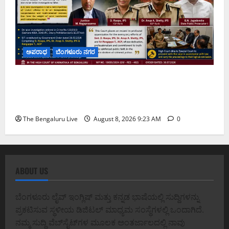
ಅಪರಾಧ
ಬೆಂಗಳೂರು ನಗರ
ವರದಕ್ಷಿಣೆ ಸಾವಿನ ಪ್ರಕರಣದ ಮಾದರಿ ತನಿಖೆ: ಐಪಿಎಸ್
ಅಧಿಕಾರಿಗಳಾದ ಡಿ. ರೂಪಾ, ಡಾ. ಅನುಪ್ ಎ. ಶೆಟ್ಟಿ ಮತ್ತು
ಎಸಿಪಿ ರಂಗಪ್ಪ ಟಿ. ಅವರನ್ನು ಶ್ಲಾಘಿಸಿದ ಕರ್ನಾಟಕ ಹೈಕೋರ್ಟ್
The Bengaluru Live
August 8, 2026 9:23 AM
0
ABOUT US
ಬೆಂಗಳೂರು ಲೈವ್ ಇಂಗ್ಲಿಷ್ ಮತ್ತು ಕನ್ನಡ ಭಾಷೆಯಲ್ಲಿ ಸುದ್ದಿಗಳನ್ನು
ಪ್ರಕಟಿಸುವ ಸ್ಥಳೀಯ ಡಿಜಿಟಲ್ ಮಾಧ್ಯಮ ಸಂಸ್ಥೆಗಳಲ್ಲಿ ಒಂದಾಗಿದೆ.
ನಮ್ಮ ಸುದ್ದಿ ವೆಬ್‌ಸೈಟ್‌ಗಳ ಮೂಲಕ ಅಂತರ್ಜಾಲದಲ್ಲಿ ನಾವು