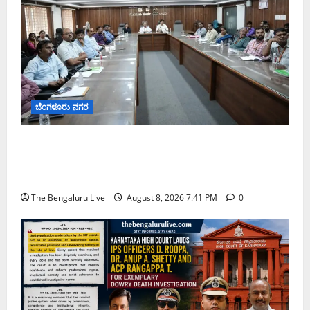
ಬೆಂಗಳೂರು ನಗರ
ನಾಗರಿಕರ ಸಮಸ್ಯೆಗಳಿಗೆ ಒಂದೇ ಕಡೆ ಪರಿಹಾರ: ‘ನಾಗರಿಕ
ಸಹಾಯ ಕೇಂದ್ರ’ ಸ್ಥಾಪನೆಗೆ ಬೆಂಗಳೂರು ಪೂರ್ವ ನಗರ ಪಾಲಿಕೆ
ಚಿಂತನೆ
The Bengaluru Live
August 8, 2026 7:41 PM
0