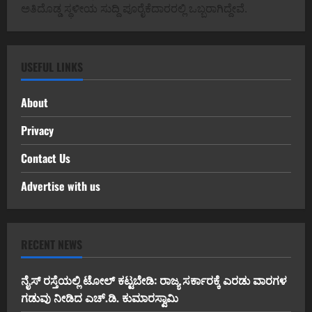
ಅತಿದೊಡ್ಡ ಸ್ಥಳೀಯ ಸುದ್ದಿ ಪೂರೈಕೆದಾರರಲ್ಲಿ ಒಬ್ಬರಾಗಿದ್ದೇವೆ.
USEFUL LINKS
About
Privacy
Contact Us
Advertise with us
RECENT NEWS
ನೈಸ್ ರಸ್ತೆಯಲ್ಲಿ ಟೋಲ್ ಕಟ್ಟಬೇಡಿ: ರಾಜ್ಯ ಸರ್ಕಾರಕ್ಕೆ ಎರಡು ವಾರಗಳ
ಗಡುವು ನೀಡಿದ ಎಚ್.ಡಿ. ಕುಮಾರಸ್ವಾಮಿ