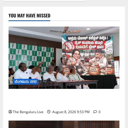
YOU MAY HAVE MISSED
ಬೆಂಗಳೂರು ನಗರ
ನೈಸ್ ರಸ್ತೆಯಲ್ಲಿ ಟೋಲ್ ಕಟ್ಟಬೇಡಿ: ರಾಜ್ಯ ಸರ್ಕಾರಕ್ಕೆ ಎರಡು
ವಾರಗಳ ಗಡುವು ನೀಡಿದ ಎಚ್.ಡಿ. ಕುಮಾರಸ್ವಾಮಿ
The Bengaluru Live
August 8, 2026 9:53 PM
0