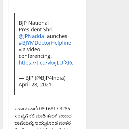
ಟಿ
ತೆ
ತೆ
ಮ
ಗೆ
August
;
ತ್
ಕ್
8,
ಹ
ತು
ರ
2026
BJP National
ವಾ
ಎ
ಮ
7:41
President Shri
ಮಾ
ಸಿ
PM
@JPNadda
launches
ನ
ಪಿ
August
#BJYMDoctorHelpline
ಇ
0
ರಂ
7,
via video
ಲಾ
ಗ
2026
conferencing.
ಖೆ
ಪ್
8:36
https://t.co/vkxjLUfXRc
ಎ
PM
ಪ
ಚ್
ಟಿ
0
ಚ
.
— BJP (@BJP4India)
ರಿ
ಅ
April 28, 2021
ಕೆ
ವ
ರ
August
ನ್
7,
ಸಹಾಯವಾಣಿ 080 6817 3286
ನು
2026
ಶ್
ಸಂಖ್ಯೆಗೆ ಕರೆ ಮಾಡಿ ತಮಗೆ ಬೇಕಾದ
1:11
ಲಾ
ಭಾಷೆಯನ್ನು ಆಯ್ದುಕೊಂಡ ನಂತರ
PM
ಘಿ