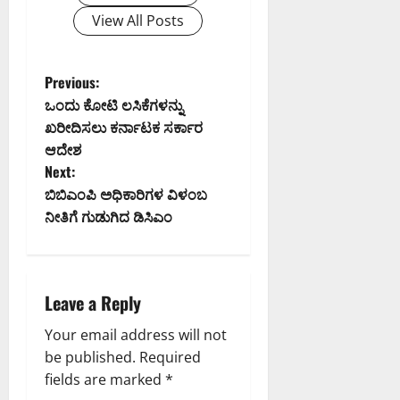
View All Posts
P
Previous:
ಒಂದು ಕೋಟಿ ಲಸಿಕೆಗಳನ್ನು
o
ಖರೀದಿಸಲು ಕರ್ನಾಟಕ ಸರ್ಕಾರ
ಆದೇಶ
s
Next:
t
ಬಿಬಿಎಂಪಿ ಅಧಿಕಾರಿಗಳ ವಿಳಂಬ
ನೀತಿಗೆ ಗುಡುಗಿದ ಡಿಸಿಎಂ
n
a
Leave a Reply
v
Your email address will not
i
be published.
Required
g
fields are marked
*