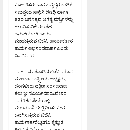
ಸೋಂಕಿತರು ಹಾಗೂ ವೈದ್ಯರೊಂದಿಗೆ
ಸಮನ್ವಯ ಸಾಧಿಸಿ,ಔಷಧಿ ಹಾಗೂ
ಇತರ ದಿನನಿತ್ಯದ ಅಗತ್ಯ ವಸ್ತುಗಳನ್ನು
ತಲುಪಿಸುವಿಕೆಯಂತಹ
ಜನುಪಯೋಗಿ ಕಾರ್ಯ
ಮಾಡುತ್ತಿರುವ ಬಿಜೆಪಿ ಕಾರ್ಯಕರ್ತರ
ಕಾರ್ಯ ಅಭಿನಂದನಾರ್ಹ ಎಂದು
ವಿವರಿಸಿದರು.
ನಂತರ ಮಾತನಾಡಿದ ಬಿಜೆಪಿ ಯುವ
ಮೋರ್ಚಾ ರಾಷ್ಟ್ರೀಯ ಅಧ್ಯಕ್ಷರು,
ಬೆಂಗಳೂರು ದಕ್ಷಿಣ ಸಂಸದರಾದ
ತೇಜಸ್ವೀ ಸೂರ್ಯರವರು,ದೇಶದ
ನಾಗರಿಕರ ಸೇವೆಯಲ್ಲಿ
ಮುಂಚೂಣಿಯಲ್ಲಿ ನಿಂತು ಸೇವೆ
ಒದಗಿಸುತ್ತಿರುವ ಬಿಜೆಪಿ
ಕಾರ್ಯಕರ್ತರೆಲ್ಲರಿಗೂ ಕೃತಜ್ಞತೆ
ತಿಳಿಸುತ್ತ, “ದೇಶಾದ್ಯಂತ ಇಂದು