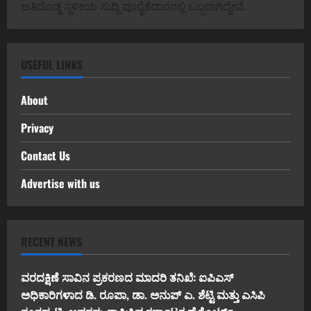
ಅತಿದೊಡ್ಡ ಸ್ಥಳೀಯ ಸುದ್ದಿ ಪೂರೈಕೆದಾರರಲ್ಲಿ ಒಬ್ಬರಾಗಿದ್ದೇವೆ.
USEFUL LINKS
About
Privacy
Contact Us
Advertise with us
RECENT NEWS
ವರದಕ್ಷಿಣೆ ಸಾವಿನ ಪ್ರಕರಣದ ಮಾದರಿ ತನಿಖೆ: ಐಪಿಎಸ್
ಅಧಿಕಾರಿಗಳಾದ ಡಿ. ರೂಪಾ, ಡಾ. ಅನುಪ್ ಎ. ಶೆಟ್ಟಿ ಮತ್ತು ಎಸಿಪಿ