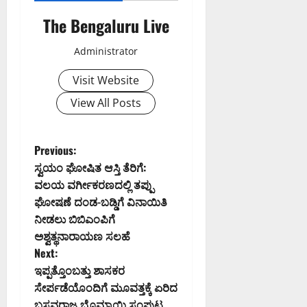
The Bengaluru Live
Administrator
Visit Website
View All Posts
P
Previous:
ಸ್ವಯಂ ಘೋಷಿತ ಆಸ್ತಿ ತೆರಿಗೆ:
o
ವಲಯ ವರ್ಗೀಕರಣದಲ್ಲಿ ತಪ್ಪು
ಘೋಷಣೆ ದಂಡ-ಬಡ್ಡಿಗೆ ವಿನಾಯಿತಿ
s
ನೀಡಲು ಬಿಬಿಎಂಪಿಗೆ
t
ಅಶ್ವತ್ಥನಾರಾಯಣ ಸಲಹೆ
Next:
n
ಇಪ್ಪತ್ತೊಂಬತ್ತು ಶಾಸಕರ
ಸೇರ್ಪಡೆಯೊಂದಿಗೆ ಮೂವತ್ತಕ್ಕೆ ಏರಿದ
a
ಬಸವರಾಜ ಬೊಮ್ಮಾಯಿ ಸಂಪುಟ