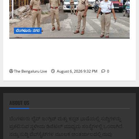
ಬೆಂಗಳೂರು ನಗರ
ಕೊರಮಂಗಲ ವಾಟರ್ ಟ್ಯಾಂಕ್ ಜಂಕ್ಷನ್‌ನಲ್ಲಿ ಸಂಚಾರ
ಸುಧಾರಣೆ ಪರಿಶೀಲನೆ ನಡೆಸಿದ ಜಂಟಿ ಪೊಲೀಸ್ ಆಯುಕ್ತ
ಕಾರ್ತಿಕ್ ರೆಡ್ಡಿ
The Bengaluru Live
August 6, 2026 9:32 PM
0
ABOUT US
ಬೆಂಗಳೂರು ಲೈವ್ ಇಂಗ್ಲಿಷ್ ಮತ್ತು ಕನ್ನಡ ಭಾಷೆಯಲ್ಲಿ ಸುದ್ದಿಗಳನ್ನು
ಪ್ರಕಟಿಸುವ ಸ್ಥಳೀಯ ಡಿಜಿಟಲ್ ಮಾಧ್ಯಮ ಸಂಸ್ಥೆಗಳಲ್ಲಿ ಒಂದಾಗಿದೆ.
ನಮ್ಮ ಸುದ್ದಿ ವೆಬ್‌ಸೈಟ್‌ಗಳ ಮೂಲಕ ಅಂತರ್ಜಾಲದಲ್ಲಿ ನಾವು