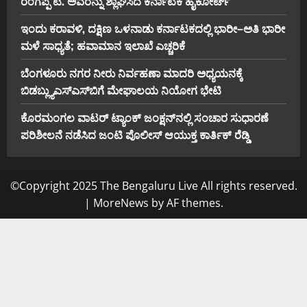
ರಂಗಪ್ಪ ಟಿ. ಅವರನ್ನು ಶ್ಲಾಘಿಸಿದ ಕರ್ನಾಟಕ ಹೈಕೋರ್ಟ್
ಇಂದು ಕರಾವಳಿ, ದಕ್ಷಿಣ ಒಳನಾಡು ಕರ್ನಾಟಕದಲ್ಲಿ ಭಾರೀ–ಅತಿ ಭಾರೀ
ಮಳೆ ಸಾಧ್ಯತೆ; ಹವಾಮಾನ ಇಲಾಖೆ ಎಚ್ಚರಿಕೆ
ಬೆಂಗಳೂರು ನಗರ ನೀರು ನಿರ್ವಹಣಾ ಮಾದರಿ ಅಧ್ಯಯನಕ್ಕೆ
ಬಿ‌ಡಬ್ಲ್ಯು‌ಎಸ್‌ಎಸ್‌ಬಿಗೆ ಮೇಘಾಲಯ ನಿಯೋಗ ಭೇಟಿ
ಕೊರಮಂಗಲ ವಾಟರ್ ಟ್ಯಾಂಕ್ ಜಂಕ್ಷನ್‌ನಲ್ಲಿ ಸಂಚಾರ ಸುಧಾರಣೆ
ಪರಿಶೀಲನೆ ನಡೆಸಿದ ಜಂಟಿ ಪೊಲೀಸ್ ಆಯುಕ್ತ ಕಾರ್ತಿಕ್ ರೆಡ್ಡಿ
©Copyright 2025 The Bengaluru Live All rights reserved.
|
MoreNews
by AF themes.