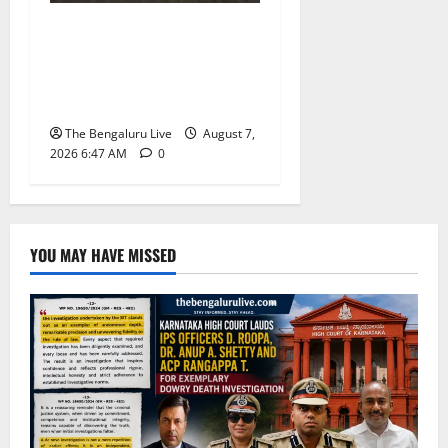
ಬೆಂಗಳೂರು ನಗರ ನೀರು
ನಿರ್ವಹಣಾ ಮಾದರಿ ಅಧ್ಯಯನಕ್ಕೆ
ಬಿ‌ಡಬ್ಲ್ಯು‌ಎಸ್‌ಎಸ್‌ಬಿಗೆ
ಮೇಘಾಲಯ ನಿಯೋಗ ಭೇಟಿ
The Bengaluru Live
August 7,
2026 6:47 AM
0
YOU MAY HAVE MISSED