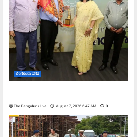
ಬೆಂಗಳೂರು ನಗರ
ಬೆಂಗಳೂರು ನಗರ ನೀರು ನಿರ್ವಹಣಾ ಮಾದರಿ ಅಧ್ಯಯನಕ್ಕೆ
ಬಿ‌ಡಬ್ಲ್ಯು‌ಎಸ್‌ಎಸ್‌ಬಿಗೆ ಮೇಘಾಲಯ ನಿಯೋಗ ಭೇಟಿ
The Bengaluru Live
August 7, 2026 6:47 AM
0