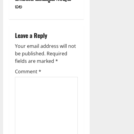
v
ಬಲ
i
g
Leave a Reply
a
Your email address will not
be published.
Required
t
fields are marked
*
i
Comment
*
o
n