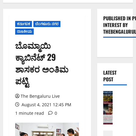
PUBLISHED IN P
ಕರ್ನಾಟಕ
ಬೆಂಗಳೂರು ನಗರ
INTEREST BY
THEBENGALURUL
ರಾಜಕೀಯ
ಬೊಮ್ಮಾಯಿ
ಕ್ಯಾಬಿನೆಟ್ 29
ಶಾಸಕರ ಅಂತಿಮ
LATEST
ಪಟ್ಟಿ
POST
ಅಪರಾಧ
The Bengaluru Live
ಬೆಂಗಳೂರು 
August 4, 2021 12:45 PM
ವ
ರ
1 minute read
0
ದ
ಕ್
ಷಿ
ಬೆಳಗಾವಿ