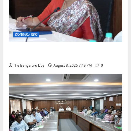
ಬೆಂಗಳೂರು ನಗರ
ಗಣೇಶ ಚತುರ್ಥಿ 2026: ಜಿಬಿಎ ವ್ಯಾಪ್ತಿಯಲ್ಲಿ ಪಿಒಪಿ ಗಣೇಶ
ಮೂರ್ತಿಗಳ ತಯಾರಿಕೆ, ಮಾರಾಟ ಮತ್ತು ವಿಸರ್ಜನೆ ನಿಷೇಧ
The Bengaluru Live
August 8, 2026 7:49 PM
0