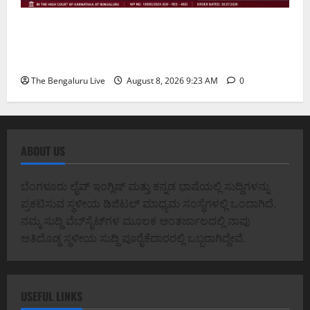
ವರದಕ್ಷಿಣೆ ಸಾವಿನ ಪ್ರಕರಣದ ಮಾದರಿ ತನಿಖೆ: ಐಪಿಎಸ್
ಅಧಿಕಾರಿಗಳಾದ ಡಿ. ರೂಪಾ, ಡಾ. ಅನುಪ್ ಎ. ಶೆಟ್ಟಿ ಮತ್ತು
ಎಸಿಪಿ ರಂಗಪ್ಪ ಟಿ. ಅವರನ್ನು ಶ್ಲಾಘಿಸಿದ ಕರ್ನಾಟಕ ಹೈಕೋರ್ಟ್
The Bengaluru Live
August 8, 2026 9:23 AM
0
ABOUT US
ಬೆಂಗಳೂರು ಲೈವ್ ಇಂಗ್ಲಿಷ್ ಮತ್ತು ಕನ್ನಡ ಭಾಷೆಯಲ್ಲಿ ಸುದ್ದಿಗಳನ್ನು
ಪ್ರಕಟಿಸುವ ಸ್ಥಳೀಯ ಡಿಜಿಟಲ್ ಮಾಧ್ಯಮ ಸಂಸ್ಥೆಗಳಲ್ಲಿ ಒಂದಾಗಿದೆ.
ನಮ್ಮ ಸುದ್ದಿ ವೆಬ್‌ಸೈಟ್‌ಗಳ ಮೂಲಕ ಅಂತರ್ಜಾಲದಲ್ಲಿ ನಾವು
ಅತಿದೊಡ್ಡ ಸ್ಥಳೀಯ ಸುದ್ದಿ ಪೂರೈಕೆದಾರರಲ್ಲಿ ಒಬ್ಬರಾಗಿದ್ದೇವೆ.
USEFUL LINKS