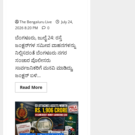
ನಿಲ್ಲಿಸಬೇಡಿ: ಸಂಚಾರ ಪೊಲೀಸರ
ಮನವಿ; ಪಾದಚಾರಿ ಸುರಕ್ಷತೆಗೆ ಒತ್ತು
ನೀಡಿದ ಸಚಿವ ಕೃಷ್ಣ ಬೈರೇಗೌಡ
The Bengaluru Live
July 24,
2026 8:20 PM
0
ಬೆಂಗಳೂರು, ಜುಲೈ 24: ರಸ್ತೆ
ಜಂಕ್ಷನ್‌ಗಳ ಸಮೀಪ ವಾಹನಗಳನ್ನು
ನಿಲ್ಲಿಸದಂತೆ ಬೆಂಗಳೂರು ನಗರ
ಸಂಚಾರ ಪೊಲೀಸರು
ಸಾರ್ವಜನಿಕರಿಗೆ ಮನವಿ ಮಾಡಿದ್ದು,
ಜಂಕ್ಷನ್ ಬಳಿ...
Read
Read More
more
about
ಜಂಕ್ಷನ್‌ಗಳ
ಬಳಿ
ವಾಹನ
ನಿಲ್ಲಿಸಬೇಡಿ:
ಸಂಚಾರ
ಪೊಲೀಸರ
ಮನವಿ;
ಪಾದಚಾರಿ
ಸುರಕ್ಷತೆಗೆ