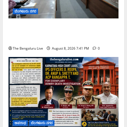
ಬೆಂಗಳೂರು ನಗರ
ನಾಗರಿಕರ ಸಮಸ್ಯೆಗಳಿಗೆ ಒಂದೇ ಕಡೆ ಪರಿಹಾರ: ‘ನಾಗರಿಕ
ಸಹಾಯ ಕೇಂದ್ರ’ ಸ್ಥಾಪನೆಗೆ ಬೆಂಗಳೂರು ಪೂರ್ವ ನಗರ ಪಾಲಿಕೆ
ಚಿಂತನೆ
The Bengaluru Live
August 8, 2026 7:41 PM
0
ಅಪರಾಧ
ಬೆಂಗಳೂರು ನಗರ