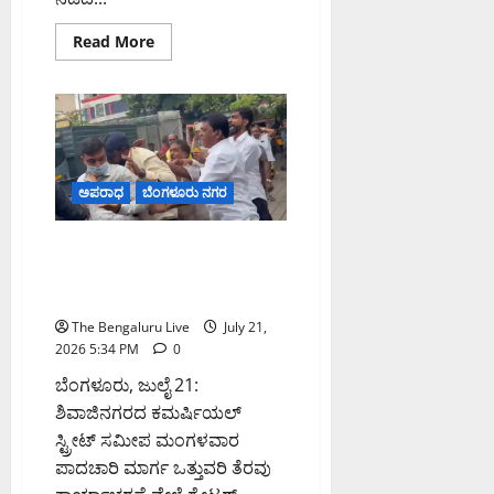
Read
Read More
more
about
ಶಿವಾಜಿನಗರದಲ್ಲಿ
ಜಿಬಿಎ
ಅಧಿಕಾರಿಗಳ
ಮೇಲಿನ
ಹಲ್ಲೆ
ಪ್ರಕರಣ:
ಪ್ರಮುಖ
ಅಪರಾಧ
ಬೆಂಗಳೂರು ನಗರ
ಆರೋಪಿ
ಬಸವರಾಜ್
ಪಡುಕೋಟೆ
ಬಂಧನ,
ಶಿವಾಜಿನಗರದಲ್ಲಿ ಪಾದಚಾರಿ ಮಾರ್ಗ
ಒಟ್ಟು
ತೆರವು ವೇಳೆ ಜಿಬಿಎ ಅಧಿಕಾರಿಗಳ
ಬಂಧನ
11ಕ್ಕೆ
ಮೇಲೆ ಹಲ್ಲೆ: 10 ಮಂದಿ ಬಂಧನ
The Bengaluru Live
July 21,
2026 5:34 PM
0
ಬೆಂಗಳೂರು, ಜುಲೈ 21:
ಶಿವಾಜಿನಗರದ ಕಮರ್ಷಿಯಲ್
ಸ್ಟ್ರೀಟ್ ಸಮೀಪ ಮಂಗಳವಾರ
ಪಾದಚಾರಿ ಮಾರ್ಗ ಒತ್ತುವರಿ ತೆರವು