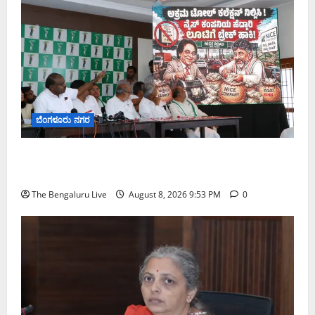
ಬೆಂಗಳೂರು ನಗರ
ನೈಸ್ ರಸ್ತೆಯಲ್ಲಿ ಟೋಲ್ ಕಟ್ಟಬೇಡಿ: ರಾಜ್ಯ ಸರ್ಕಾರಕ್ಕೆ ಎರಡು
ವಾರಗಳ ಗಡುವು ನೀಡಿದ ಎಚ್.ಡಿ. ಕುಮಾರಸ್ವಾಮಿ
The Bengaluru Live
August 8, 2026 9:53 PM
0