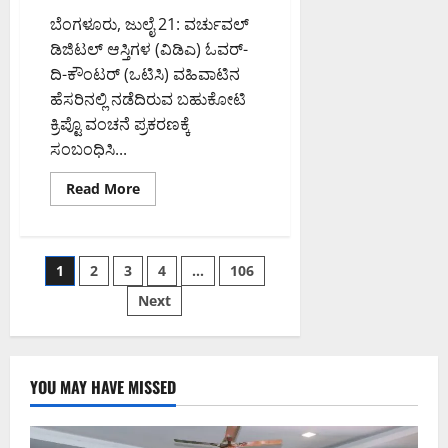
ಬೆಂಗಳೂರು, ಜುಲೈ 21: ವರ್ಚುವಲ್
ಡಿಜಿಟಲ್ ಆಸ್ತಿಗಳ (ವಿಡಿಎ) ಓವರ್-
ದಿ-ಕೌಂಟರ್ (ಒಟಿಸಿ) ವಹಿವಾಟಿನ
ಹೆಸರಿನಲ್ಲಿ ನಡೆದಿರುವ ಬಹುಕೋಟಿ
ಕ್ರಿಪ್ಟೊ ವಂಚನೆ ಪ್ರಕರಣಕ್ಕೆ
ಸಂಬಂಧಿಸಿ...
Read
Read More
more
about
35
ಮಿಲಿಯನ್
ಡಾಲರ್
Posts
1
2
3
4
…
106
ಕ್ರಿಪ್ಟೊ
ಒಟಿಸಿ
ವಂಚನೆ
Next
pagination
ಪ್ರಕರಣ:
ಬೆಂಗಳೂರಿನ
ವ್ಯಕ್ತಿ
ಸೇರಿ
ಹಲವರ
ವಿರುದ್ಧ
YOU MAY HAVE MISSED
ಇಡಿ
ತನಿಖೆ