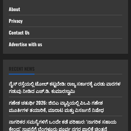
About
Privacy
Contact Us
Advertise with us
RECENT NEWS
ನೈಸ್ ರಸ್ತೆಯಲ್ಲಿ ಟೋಲ್ ಕಟ್ಟಬೇಡಿ: ರಾಜ್ಯ ಸರ್ಕಾರಕ್ಕೆ ಎರಡು ವಾರಗಳ
ಗಡುವು ನೀಡಿದ ಎಚ್.ಡಿ. ಕುಮಾರಸ್ವಾಮಿ
ಗಣೇಶ ಚತುರ್ಥಿ 2026: ಜಿಬಿಎ ವ್ಯಾಪ್ತಿಯಲ್ಲಿ ಪಿಒಪಿ ಗಣೇಶ
ಮೂರ್ತಿಗಳ ತಯಾರಿಕೆ, ಮಾರಾಟ ಮತ್ತು ವಿಸರ್ಜನೆ ನಿಷೇಧ
ನಾಗರಿಕರ ಸಮಸ್ಯೆಗಳಿಗೆ ಒಂದೇ ಕಡೆ ಪರಿಹಾರ: ‘ನಾಗರಿಕ ಸಹಾಯ
ಕೇಂದ್ರ’ ಸ್ಥಾಪನೆಗೆ ಬೆಂಗಳೂರು ಪೂರ್ವ ನಗರ ಪಾಲಿಕೆ ಚಿಂತನೆ