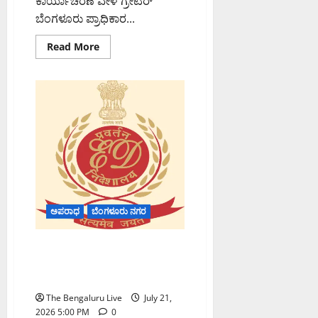
ಕಾರ್ಯಾಚರಣೆ ವೇಳೆ ಗ್ರೇಟರ್
ಬೆಂಗಳೂರು ಪ್ರಾಧಿಕಾರ...
Read
Read More
more
about
ಶಿವಾಜಿನಗರದಲ್ಲಿ
ಪಾದಚಾರಿ
ಮಾರ್ಗ
ತೆರವು
ವೇಳೆ
ಜಿಬಿಎ
ಅಧಿಕಾರಿಗಳ
ಮೇಲೆ
ಹಲ್ಲೆ:
10
ಮಂದಿ
ಬಂಧನ
ಅಪರಾಧ
ಬೆಂಗಳೂರು ನಗರ
35 ಮಿಲಿಯನ್ ಡಾಲರ್ ಕ್ರಿಪ್ಟೊ ಒಟಿಸಿ
ವಂಚನೆ ಪ್ರಕರಣ: ಬೆಂಗಳೂರಿನ ವ್ಯಕ್ತಿ
ಸೇರಿ ಹಲವರ ವಿರುದ್ಧ ಇಡಿ ತನಿಖೆ
The Bengaluru Live
July 21,
2026 5:00 PM
0