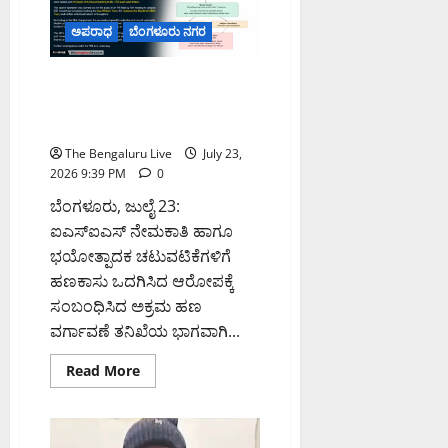
ಮೌಲ್ಯದ
ಆಸ್ತಿಗಳನ್ನು
ಅಪರಾಧ
ಬೆಂಗಳೂರು ನಗರ
ಜಪ್ತಿ
ಮಾಡಿದ
ಇಡಿ
ಬೆಂಗಳೂರು ಐಎಸ್‌ಐಎಸ್
ನೇಮಕಾತಿ ಪ್ರಕರಣ: ಇಡಿ ದಾಳಿ,
₹7.50 ಲಕ್ಷ ಅಪರಾಧದ ಹಣ ಫ್ರೀಜ್
The Bengaluru Live
July 23,
2026 9:39 PM
0
ಬೆಂಗಳೂರು, ಜುಲೈ 23:
ಐಎಸ್‌ಐಎಸ್ ನೇಮಕಾತಿ ಹಾಗೂ
ಭಯೋತ್ಪಾದಕ ಚಟುವಟಿಕೆಗಳಿಗೆ
ಹಣಕಾಸು ಒದಗಿಸಿದ ಆರೋಪಕ್ಕೆ
ಸಂಬಂಧಿಸಿದ ಅಕ್ರಮ ಹಣ
ವರ್ಗಾವಣೆ ತನಿಖೆಯ ಭಾಗವಾಗಿ...
Read
Read More
more
about
ಬೆಂಗಳೂರು
ಐಎಸ್‌ಐಎಸ್
ನೇಮಕಾತಿ