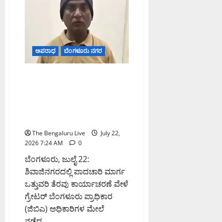
ಪ್ರಕರಣ:
ಇಡಿ
ದಾಳಿ,
₹7.50
ಲಕ್ಷ
ಅಪರಾಧದ
ಹಣ
ಫ್ರೀಜ್
ಅಪರಾಧ
ಬೆಂಗಳೂರು ನಗರ
ಶಿವಾಜಿನಗರದಲ್ಲಿ ಜಿಬಿಎ
ಅಧಿಕಾರಿಗಳ ಮೇಲಿನ ಹಲ್ಲೆ ಪ್ರಕರಣ:
ಪ್ರಮುಖ ಆರೋಪಿ ಬಸವರಾಜ್
ಪಡುಕೋಟೆ ಬಂಧನ, ಒಟ್ಟು ಬಂಧನ
11ಕ್ಕೆ
The Bengaluru Live
July 22,
2026 7:24 AM
0
ಬೆಂಗಳೂರು, ಜುಲೈ 22:
ಶಿವಾಜಿನಗರದಲ್ಲಿ ಪಾದಚಾರಿ ಮಾರ್ಗ
ಒತ್ತುವರಿ ತೆರವು ಕಾರ್ಯಾಚರಣೆ ವೇಳೆ
ಗ್ರೇಟರ್ ಬೆಂಗಳೂರು ಪ್ರಾಧಿಕಾರ
(ಜಿಬಿಎ) ಅಧಿಕಾರಿಗಳ ಮೇಲೆ
ನಡೆದ...