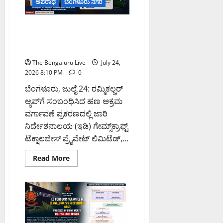
ಅಪರಾಧ
ಬೆಂಗಳೂರು ನಗರ
ಒತ್ತು
ನೀಡಿದ
ಸಚಿವ
ಕೃಷ್ಣ
ಗೇಮ್ಸ್‌ಕ್ರಾಫ್ಟ್ ಹಣ ಅಕ್ರಮ ವರ್ಗಾವಣೆ
ಬೈರೇಗೌಡ
ಪ್ರಕರಣ: ₹1,906 ಕೋಟಿ ಮೌಲ್ಯದ
ಆಸ್ತಿಗಳನ್ನು ಜಪ್ತಿ ಮಾಡಿದ ಇಡಿ
The Bengaluru Live
July 24,
2026 8:10 PM
0
ಬೆಂಗಳೂರು, ಜುಲೈ 24: ರಮ್ಮಿಕಲ್ಚರ್
ಆ್ಯಪ್‌ಗೆ ಸಂಬಂಧಿಸಿದ ಹಣ ಅಕ್ರಮ
ವರ್ಗಾವಣೆ ಪ್ರಕರಣದಲ್ಲಿ ಜಾರಿ
ನಿರ್ದೇಶನಾಲಯ (ಇಡಿ) ಗೇಮ್ಸ್‌ಕ್ರಾಫ್ಟ್
ಟೆಕ್ನಾಲಜೀಸ್ ಪ್ರೈವೇಟ್ ಲಿಮಿಟೆಡ್,...
Read
Read More
more
about
ಗೇಮ್ಸ್‌ಕ್ರಾಫ್ಟ್
ಹಣ
ಅಕ್ರಮ
ವರ್ಗಾವಣೆ
ಪ್ರಕರಣ:
₹1,906
ಕೋಟಿ