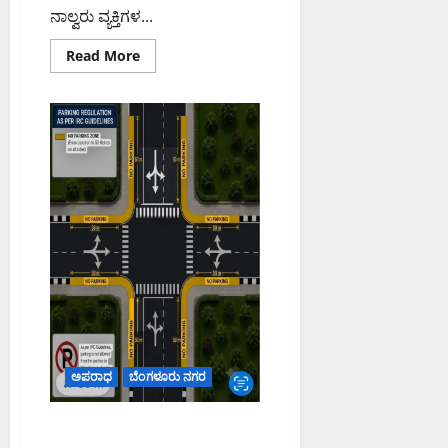
ಕ
ನಾಲ್ವರು ವ್ಯಕ್ತಿಗಳ...
ರ್
Read
Read More
ನಾ
more
ಟ
about
ಸೌಂದರ್ಯೀಕರಿಸಿದ
ಕ
ಬಾಣಸವಾಡಿ
ಹೈ
ಕಸದ
ಬ್ಲಾಕ್
ಕೋ
ಸ್ಪಾಟ್‌ನಲ್ಲಿ
ರ್
ಮತ್ತೆ
ಕಸ
ಟ್
ಎಸೆದ
ನಾಲ್ವರ
ವಿರುದ್ಧ
ಎಫ್‌ಐಆರ್
August
8,
2026
9:23
AM
0
ಅಪರಾಧ
ಬೆಂಗಳೂರು ನಗರ
ಜಂಕ್ಷನ್‌ಗಳ ಬಳಿ ವಾಹನ