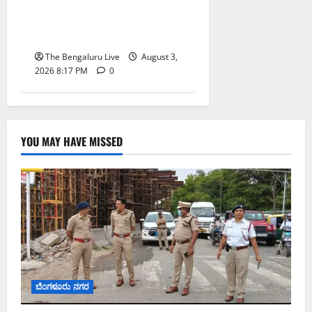
ವಿನಯ್ ಕುಲಕರ್ಣಿ ಶಾಸಕ ಸ್ಥಾನ
ಮರುಸ್ಥಾಪನೆ; ಅನರ್ಹತೆ
ಅಧಿಸೂಚನೆ ಅಮಾನ್ಯ
The Bengaluru Live
August 3,
2026 8:17 PM
0
YOU MAY HAVE MISSED
ಬೆಂಗಳೂರು ನಗರ