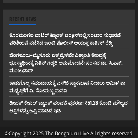
RECENT NEWS
ಕೊರಮಂಗಲ ವಾಟರ್ ಟ್ಯಾಂಕ್ ಜಂಕ್ಷನ್‌ನಲ್ಲಿ ಸಂಚಾರ ಸುಧಾರಣೆ
ಪರಿಶೀಲನೆ ನಡೆಸಿದ ಜಂಟಿ ಪೊಲೀಸ್ ಆಯುಕ್ತ ಕಾರ್ತಿಕ್ ರೆಡ್ಡಿ
ಬೆಂಗಳೂರು–ಮೈಸೂರು ಎಕ್ಸ್‌ಪ್ರೆಸ್‌ವೇ ವಿಶ್ರಾಂತಿ ಕೇಂದ್ರಕ್ಕೆ
ಭೂಸ್ವಾಧೀನಕ್ಕೆ ನಿತಿನ್ ಗಡ್ಕರಿ ಅನುಮೋದನೆ: ಸಂಸದ ಡಾ. ಸಿ.ಎನ್.
ಮಂಜುನಾಥ್
ಕಾಡುಗೊಲ್ಲ ಸಮುದಾಯಕ್ಕೆ ಎಸ್‌ಟಿ ಸ್ಥಾನಮಾನ ನೀಡಲು ಅಮಿತ್ ಶಾ
ಮಧ್ಯಸ್ಥಿಕೆಗೆ ವಿ. ಸೋಮಣ್ಣ ಮನವಿ
ಡೀಪಕ್ ಕೇಬಲ್ ಬ್ಯಾಂಕ್ ವಂಚನೆ ಪ್ರಕರಣ: ₹51.28 ಕೋಟಿ ಮೌಲ್ಯದ
ಆಸ್ತಿಗಳನ್ನು ಜಪ್ತಿ ಮಾಡಿದ ಇಡಿ
©Copyright 2025 The Bengaluru Live All rights reserved.