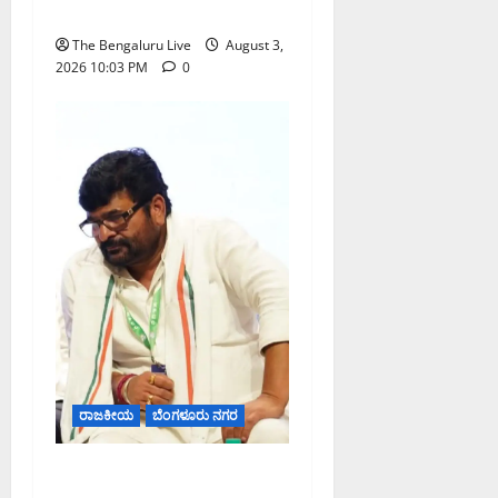
ಪೂರ್ಣತೆಗೆ ಒಂದು ಹೆಜ್ಜೆ
The Bengaluru Live
August 3,
2026 10:03 PM
0
ರಾಜಕೀಯ
ಬೆಂಗಳೂರು ನಗರ
ಹೈಕೋರ್ಟ್ ಆದೇಶದ ಬಳಿಕ