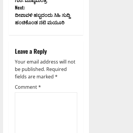
ದು
6,
6,
Next:
:
2026
s
2026
0
ಸ
8:50
ದೀಪಾವಳಿ ಹಬ್ಬದಂದು ಸಿಹಿ ಸುದ್ದಿ
9:26
PM
ಚಿ
t
ಹಂಚಿಕೊಂಡ ನಟಿ ಮಯೂರಿ
PM
ವ
0
0
ಪ್
n
ರಿ
a
ಯಾಂ
Leave a Reply
ಕ್
v
ಖ
Your email address will not
ರ್
be published.
Required
i
ಗೆ
fields are marked
*
g
Comment
*
August
6,
a
2026
8:07
t
PM
i
0