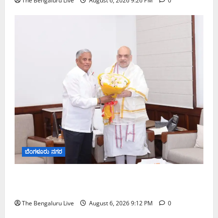
The Bengaluru Live
August 6, 2026 9:26 PM
0
ಬೆಂಗಳೂರು ನಗರ
ಕಾಡುಗೊಲ್ಲ ಸಮುದಾಯಕ್ಕೆ ಎಸ್‌ಟಿ ಸ್ಥಾನಮಾನ ನೀಡಲು
ಅಮಿತ್ ಶಾ ಮಧ್ಯಸ್ಥಿಕೆಗೆ ವಿ. ಸೋಮಣ್ಣ ಮನವಿ
The Bengaluru Live
August 6, 2026 9:12 PM
0