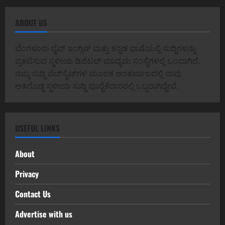
ABOUT US
ಬೆಂಗಳೂರು ಲೈವ್ ಇಂಗ್ಲಿಷ್ ಮತ್ತು ಕನ್ನಡ ಭಾಷೆಯಲ್ಲಿ ಸುದ್ದಿಗಳನ್ನು
ಪ್ರಕಟಿಸುವ ಸ್ಥಳೀಯ ಡಿಜಿಟಲ್ ಮಾಧ್ಯಮ ಸಂಸ್ಥೆಗಳಲ್ಲಿ ಒಂದಾಗಿದೆ.
ನಮ್ಮ ಸುದ್ದಿ ವೆಬ್‌ಸೈಟ್‌ಗಳ ಮೂಲಕ ಅಂತರ್ಜಾಲದಲ್ಲಿ ನಾವು
ಅತಿದೊಡ್ಡ ಸ್ಥಳೀಯ ಸುದ್ದಿ ಪೂರೈಕೆದಾರರಲ್ಲಿ ಒಬ್ಬರಾಗಿದ್ದೇವೆ.
USEFUL LINKS
About
Privacy
Contact Us
Advertise with us