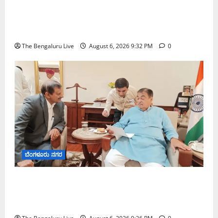
ಕೊರಮಂಗಲ ವಾಟರ್ ಟ್ಯಾಂಕ್ ಜಂಕ್ಷನ್‌ನಲ್ಲಿ ಸಂಚಾರ
ಸುಧಾರಣೆ ಪರಿಶೀಲನೆ ನಡೆಸಿದ ಜಂಟಿ ಪೊಲೀಸ್ ಆಯುಕ್ತ
ಕಾರ್ತಿಕ್ ರೆಡ್ಡಿ
The Bengaluru Live
August 6, 2026 9:32 PM
0
ಬೆಂಗಳೂರು ನಗರ
ಬೆಂಗಳೂರು–ಮೈಸೂರು ಎಕ್ಸ್‌ಪ್ರೆಸ್‌ವೇ ವಿಶ್ರಾಂತಿ ಕೇಂದ್ರಕ್ಕೆ
ಭೂಸ್ವಾಧೀನಕ್ಕೆ ನಿತಿನ್ ಗಡ್ಕರಿ ಅನುಮೋದನೆ: ಸಂಸದ ಡಾ.
ಸಿ.ಎನ್. ಮಂಜುನಾಥ್