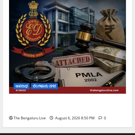
ಅಪರಾಧ
ಬೆಂಗಳೂರು ನಗರ
ಡೀಪಕ್ ಕೇಬಲ್ ಬ್ಯಾಂಕ್ ವಂಚನೆ ಪ್ರಕರಣ: ₹51.28 ಕೋಟಿ
ಮೌಲ್ಯದ ಆಸ್ತಿಗಳನ್ನು ಜಪ್ತಿ ಮಾಡಿದ ಇಡಿ
The Bengaluru Live
August 6, 2026 8:50 PM
0