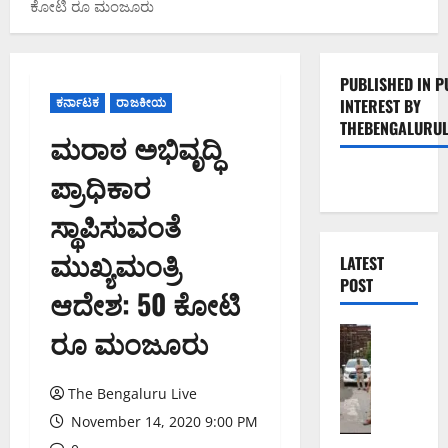
ಕೋಟಿ ರೂ ಮಂಜೂರು
PUBLISHED IN P
ಕರ್ನಾಟಕ
ರಾಜಕೀಯ
INTEREST BY
THEBENGALURUL
ಮರಾಠ ಅಭಿವೃದ್ಧಿ
ಪ್ರಾಧಿಕಾರ
ಸ್ಥಾಪಿಸುವಂತೆ
ಮುಖ್ಯಮಂತ್ರಿ
LATEST
POST
ಆದೇಶ: 50 ಕೋಟಿ
ರೂ ಮಂಜೂರು
ಬೆಂಗಳೂರು 
ಕೊ
ರ
The Bengaluru Live
ಮಂ
ಗ
November 14, 2020 9:00 PM
ಲ