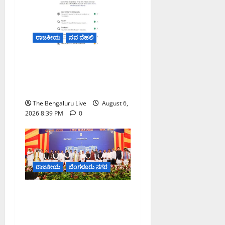
ರಾಜಕೀಯ
ನವ ದೆಹಲಿ
ಮೆಟಾ ಭಾರತದಲ್ಲಿ ತಮ್ಮ ಖಾತೆಗೆ
ನಿರ್ಬಂಧ ವಿಧಿಸಿದೆ ಎಂದು
ಅರವಿಂದ್ ಕೇಜ್ರಿವಾಲ್ ಆರೋಪ
The Bengaluru Live
August 6,
2026 8:39 PM
0
ರಾಜಕೀಯ
ಬೆಂಗಳೂರು ನಗರ
19 ನೂತನ ಸಚಿವರೊಂದಿಗೆ ಡಿ.ಕೆ.
ಶಿವಕುಮಾರ್ ಸಂಪುಟ ವಿಸ್ತರಣೆ;
33 ಸದಸ್ಯರ ಸಚಿವ ಸಂಪುಟ