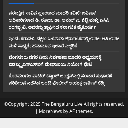
ವರದಕ್ಷಿಣೆ ಸಾವಿನ ಪ್ರಕರಣದ ಮಾದರಿ ತನಿಖೆ: ಐಪಿಎಸ್
ಅಧಿಕಾರಿಗಳಾದ ಡಿ. ರೂಪಾ, ಡಾ. ಅನುಪ್ ಎ. ಶೆಟ್ಟಿ ಮತ್ತು ಎಸಿಪಿ
ರಂಗಪ್ಪ ಟಿ. ಅವರನ್ನು ಶ್ಲಾಘಿಸಿದ ಕರ್ನಾಟಕ ಹೈಕೋರ್ಟ್
ಇಂದು ಕರಾವಳಿ, ದಕ್ಷಿಣ ಒಳನಾಡು ಕರ್ನಾಟಕದಲ್ಲಿ ಭಾರೀ–ಅತಿ ಭಾರೀ
ಮಳೆ ಸಾಧ್ಯತೆ; ಹವಾಮಾನ ಇಲಾಖೆ ಎಚ್ಚರಿಕೆ
ಬೆಂಗಳೂರು ನಗರ ನೀರು ನಿರ್ವಹಣಾ ಮಾದರಿ ಅಧ್ಯಯನಕ್ಕೆ
ಬಿ‌ಡಬ್ಲ್ಯು‌ಎಸ್‌ಎಸ್‌ಬಿಗೆ ಮೇಘಾಲಯ ನಿಯೋಗ ಭೇಟಿ
ಕೊರಮಂಗಲ ವಾಟರ್ ಟ್ಯಾಂಕ್ ಜಂಕ್ಷನ್‌ನಲ್ಲಿ ಸಂಚಾರ ಸುಧಾರಣೆ
ಪರಿಶೀಲನೆ ನಡೆಸಿದ ಜಂಟಿ ಪೊಲೀಸ್ ಆಯುಕ್ತ ಕಾರ್ತಿಕ್ ರೆಡ್ಡಿ
©Copyright 2025 The Bengaluru Live All rights reserved.
|
MoreNews
by AF themes.