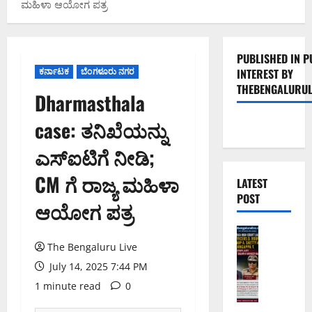
ಮಹಿಳಾ ಆಯೋಗ ಪತ್ರ
PUBLISHED IN P
ಕರ್ನಾಟಕ
ಬೆಂಗಳೂರು ನಗರ
INTEREST BY
THEBENGALURUL
Dharmasthala
case: ತನಿಖೆಯನ್ನು
ಎಸ್‌ಐಟಿಗೆ ನೀಡಿ;
CM ಗೆ ರಾಜ್ಯ ಮಹಿಳಾ
LATEST
POST
ಆಯೋಗ ಪತ್ರ
ಅಪರಾಧ
ಬೆಂಗಳೂರು 
The Bengaluru Live
ವ
July 14, 2025 7:44 PM
ರ
1 minute read
0
ದ
ಕ್