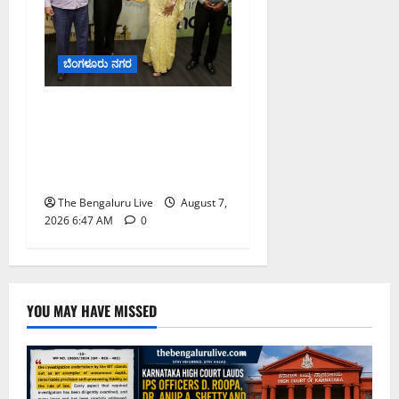
ಬೆಂಗಳೂರು ನಗರ
ಬೆಂಗಳೂರು ನಗರ ನೀರು
ನಿರ್ವಹಣಾ ಮಾದರಿ ಅಧ್ಯಯನಕ್ಕೆ
ಬಿ‌ಡಬ್ಲ್ಯು‌ಎಸ್‌ಎಸ್‌ಬಿಗೆ
ಮೇಘಾಲಯ ನಿಯೋಗ ಭೇಟಿ
The Bengaluru Live
August 7,
2026 6:47 AM
0
YOU MAY HAVE MISSED