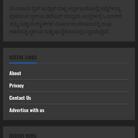
ಬೆಂಗಳೂರು ಲೈವ್ ಇಂಗ್ಲಿಷ್ ಮತ್ತು ಕನ್ನಡ ಭಾಷೆಯಲ್ಲಿ ಸುದ್ದಿಗಳನ್ನು
ಪ್ರಕಟಿಸುವ ಸ್ಥಳೀಯ ಡಿಜಿಟಲ್ ಮಾಧ್ಯಮ ಸಂಸ್ಥೆಗಳಲ್ಲಿ ಒಂದಾಗಿದೆ.
ನಮ್ಮ ಸುದ್ದಿ ವೆಬ್‌ಸೈಟ್‌ಗಳ ಮೂಲಕ ಅಂತರ್ಜಾಲದಲ್ಲಿ ನಾವು
ಅತಿದೊಡ್ಡ ಸ್ಥಳೀಯ ಸುದ್ದಿ ಪೂರೈಕೆದಾರರಲ್ಲಿ ಒಬ್ಬರಾಗಿದ್ದೇವೆ.
USEFUL LINKS
About
Privacy
Contact Us
Advertise with us
RECENT NEWS