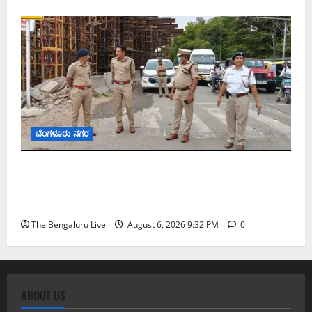
ಬೆಂಗಳೂರು ನಗರ
ಕೊರಮಂಗಲ ವಾಟರ್ ಟ್ಯಾಂಕ್ ಜಂಕ್ಷನ್‌ನಲ್ಲಿ ಸಂಚಾರ
ಸುಧಾರಣೆ ಪರಿಶೀಲನೆ ನಡೆಸಿದ ಜಂಟಿ ಪೊಲೀಸ್ ಆಯುಕ್ತ
ಕಾರ್ತಿಕ್ ರೆಡ್ಡಿ
The Bengaluru Live
August 6, 2026 9:32 PM
0
ABOUT US