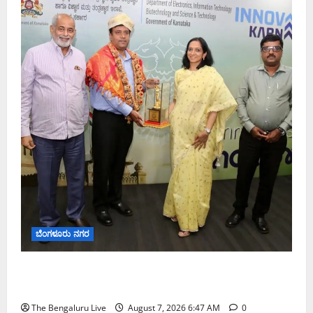
ಬೆಂಗಳೂರು ನಗರ
ಬೆಂಗಳೂರು ನಗರ ನೀರು ನಿರ್ವಹಣಾ ಮಾದರಿ ಅಧ್ಯಯನಕ್ಕೆ
ಬಿ‌ಡಬ್ಲ್ಯು‌ಎಸ್‌ಎಸ್‌ಬಿಗೆ ಮೇಘಾಲಯ ನಿಯೋಗ ಭೇಟಿ
The Bengaluru Live
August 7, 2026 6:47 AM
0